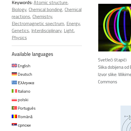
Keywords:
Atomic structure
,
Biology
,
Chemical bonding
,
Chemical
reactions
,
Chemistry
,
Electromagnetic spectrum
,
Energy
,
Genetics
,
Interdisciplinary
,
Light
,
Physics
Available languages
Svetleći štapići
English
Slika dobijena od 
Deutsch
Izvor slike: Wikim
Commons
Ελληνικα
Italiano
polski
Português
Română
српски