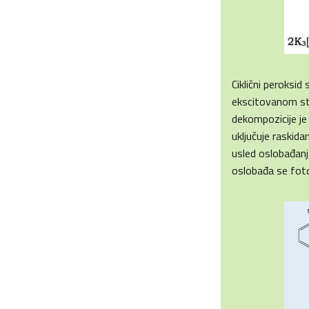
Ciklični peroksi
ekscitovanom st
dekompozicije je
uključuje raskid
usled oslobađanj
oslobađa se foto