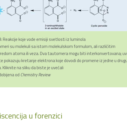
3: Reakcije koje vode emisiji svetlosti iz luminola
meri su molekuli sa istom molekulskom formulom, ali različitim
redom atoma ili veza. Dva tautomera mogu biti interkonvertovana; uv
ice pokazuju kretanje elektrona koje dovodi do promene iz jedne u drug
 Kliknite na sliku da biste je uvećali
 dobijena od
Chemistry Review
cencija u forenzici