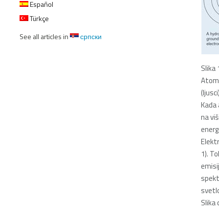
Español
Türkçe
See all articles in
српски
Slika
Atom 
(ljusc
Kada 
na viš
energ
Elekt
1). T
emisij
spekt
svetl
Slika