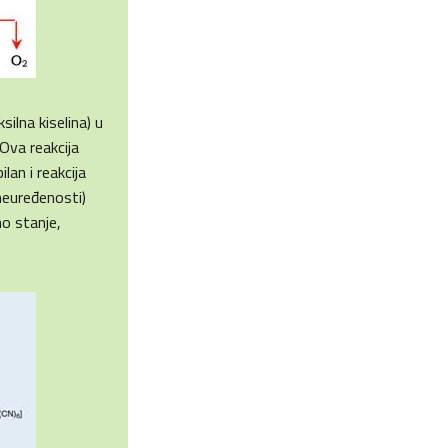
ilna kiselina) u
 Ova reakcija
an i reakcija
(neuređenosti)
o stanje,