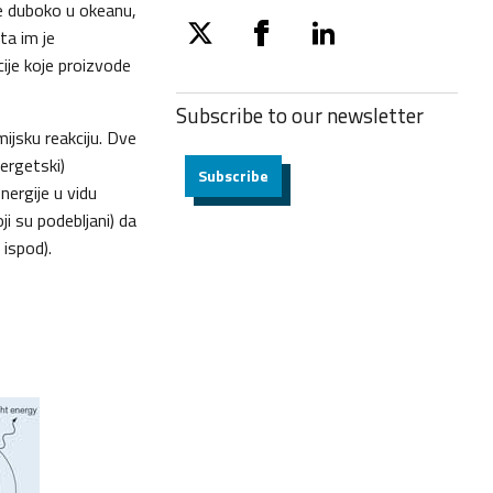
ive duboko u okeanu,
ta im je
twitter
facebook
linkedin
ije koje proizvode
Subscribe to our
newsletter
ijsku reakciju. Dve
nergetski)
Subscribe
nergije u vidu
ji su podebljani) da
, ispod).