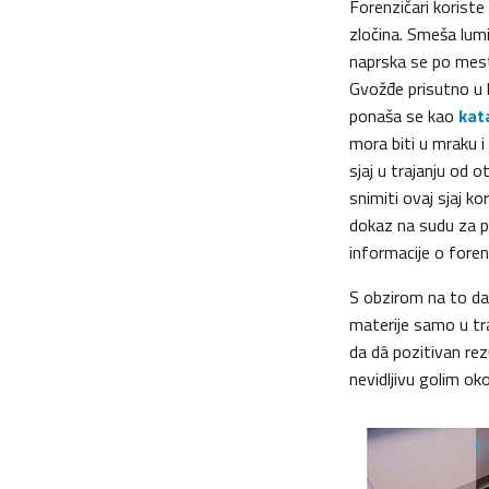
Forenzičari koriste 
zločina. Smeša lum
naprska se po mestu
Gvožđe prisutno u 
ponaša se kao
kat
mora biti u mraku i 
sjaj u trajanju od o
snimiti ovaj sjaj ko
dokaz na sudu za pr
informacije o foren
S obzirom na to da
materije samo u tra
da dâ pozitivan rez
nevidljivu golim ok