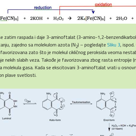
d se zatim raspada i daje 3-aminoftalat (3-amino-1,2-benzendikarboks
anju, zajedno sa molekulom azota (N
) – pogledajte
Sliku 3
, ispod.
2
 favorizovana zato što je molekul cikličnog peroksida veoma nestabil
anje nekih slabih veza. Takođe je favorizovana zbog rasta entropije 
a molekula gasa. Kada se ekscitovani 3-aminoftalat vrati u osnovn
n plave svetlosti.