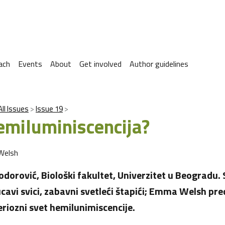
ach
Events
About
Get involved
Author guidelines
All Issues
Issue 19
hemiluminiscencija?
Welsh
odorović, Biološki fakultet, Univerzitet u Beogradu. 
cavi svici, zabavni svetleći štapići; Emma Welsh pr
eriozni svet hemilunimiscencije.