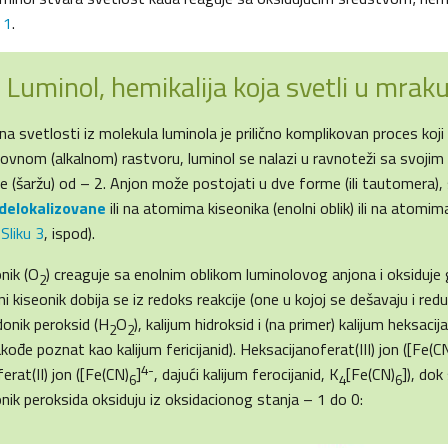
 1
.
: Luminol, hemikalija koja svetli u mrak
 svetlosti iz molekula luminola je prilično komplikovan proces koji 
ovnom (alkalnom) rastvoru, luminol se nalazi u ravnoteži sa svojim
je (šaržu) od – 2. Anjon može postojati u dve forme (ili tautomera),
delokalizovane
ili na atomima kiseonika (enolni oblik) ili na atomi
e
Sliku 3
, ispod).
nik (O
) creaguje sa enolnim oblikom luminolovog anjona i oksiduje ga
2
i kiseonik dobija se iz redoks reakcije (one u kojoj se dešavaju i reduk
donik peroksid (H
O
), kalijum hidroksid i (na primer) kalijum heksacija
2
2
akođe poznat kao kalijum fericijanid). Heksacijanoferat(III) jon ([Fe(C
4-
erat(II) jon ([Fe(CN)
]
, dajući kalijum ferocijanid, K
[Fe(CN)
]), do
6
4
6
onik peroksida oksiduju iz oksidacionog stanja – 1 do 0: