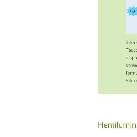
Slika 
Tauto
raspo
strel
formu.
Slika
Hemiluminis