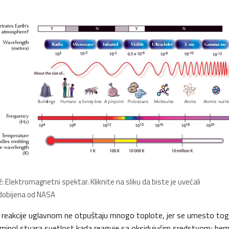
2: Elektromagnetni spektar. Kliknite na sliku da biste je uvećali
 dobijena od NASA
reakcije uglavnom ne otpuštaju mnogo toplote, jer se umesto tog
uminol stvara svetlost kada reaguje sa oksidujućim sredstvom; hemij