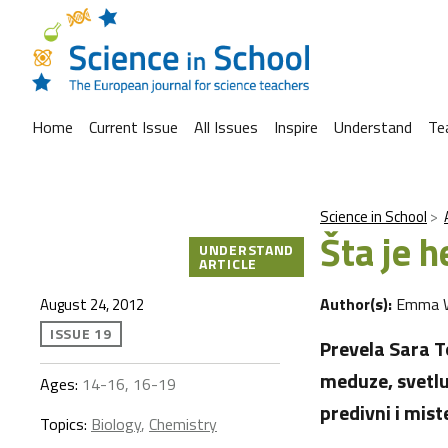
Home
Current Issue
All Issues
Inspire
Understand
Te
Science in School
Šta je 
UNDERSTAND
ARTICLE
Author(s):
Emma 
August 24, 2012
ISSUE 19
Prevela Sara T
meduze, svetlu
Ages:
14-16, 16-19
predivni i mist
Topics:
Biology
,
Chemistry