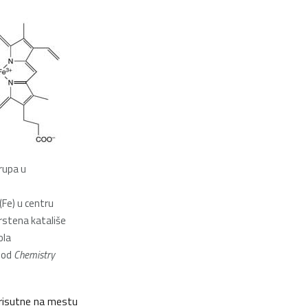
rupa u
Fe) u centru
prstena katališe
ola
a od
Chemistry
prisutne na mestu