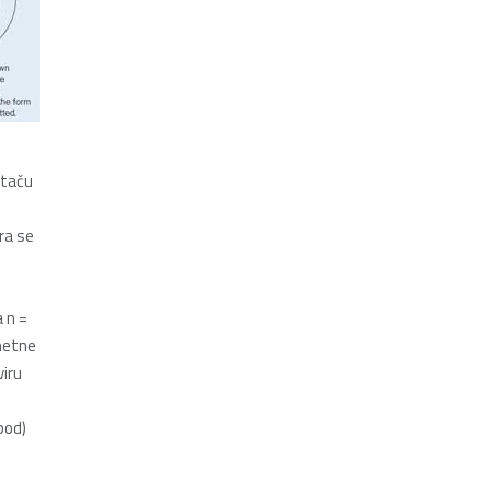
otaču
ra se
 n =
gnetne
viru
spod)