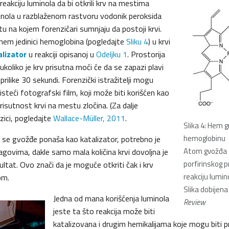
reakciju luminola da bi otkrili krv na mestima
inola u razblaženom rastvoru vodonik peroksida
 na kojem forenzičari sumnjaju da postoji krvi.
hem jedinici hemoglobina (pogledajte
Sliku 4
) u krvi
alizator
u reakciji opisanoj u
Odeljku 1
. Prostorija
ukoliko je krv prisutna moći će da se zapazi plavi
tprilike 30 sekundi. Forenzički istražitelji mogu
risteći fotografski film, koji može biti korišćen kao
isutnost krvi na mestu zločina. (Za dalje
zici, pogledajte
Wallace-Müller, 2011
.
Slika 4: Hem g
hemoglobinu
 se gvožđe ponaša kao katalizator, potrebno je
Atom gvožđa (
govima, dakle samo mala količina krvi dovoljna je
porfirinskog 
ultat. Ovo znači da je moguće otkriti čak i krv
reakciju lumin
om.
Slika dobijen
Jedna od mana korišćenja luminola
Review
jeste ta što reakcija može biti
katalizovana i drugim hemikalijama koje mogu biti 