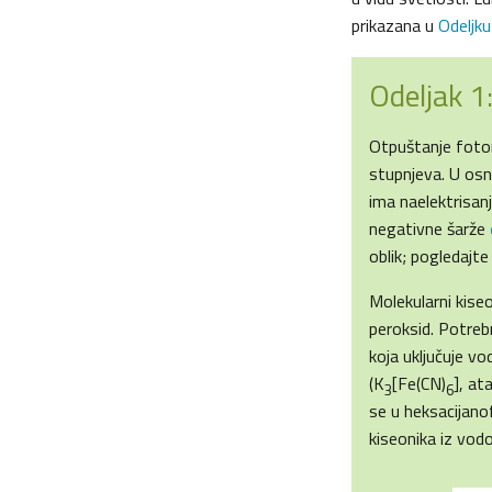
prikazana u
Odeljku
Odeljak 1
Otpuštanje fotona
stupnjeva. U osn
ima naelektrisan
negativne šarže
oblik; pogledajt
Molekularni kiseo
peroksid. Potrebn
koja uključuje vo
(K
[Fe(CN)
], at
3
6
se u heksacijanof
kiseonika iz vod