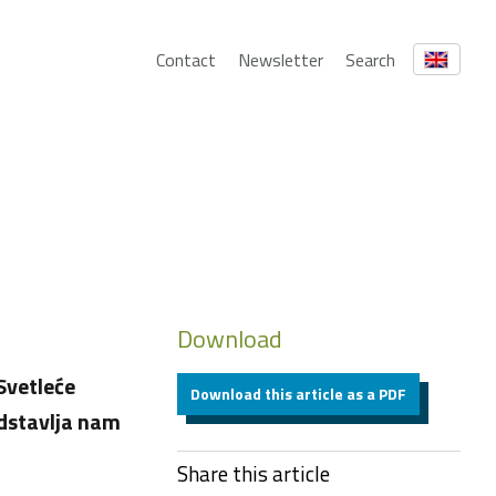
Contact
Newsletter
Search
Download
Svetleće
Download this article as a PDF
edstavlja nam
Share this article