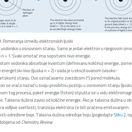
 1: Pomeranja između elektronskih ljuski
vodonika u osnovnom stanju. Samo je jedan elektron u njegovom om
i) n = 1. Svaki omotač ima sopstveni nivo energije.
atom vodonika absorbuje kvantum (definisanu količinu) energije, pome
i energetski nivo (ljuska n = 2) i sada je u ekscitovanom (visoko-
etskom) stanju. Ovo označavamo zvezdicom (*) pored molekula.
ron se vraća nazad u svoju prvobitnu poziciju u osnovnom stanju (ljuska
okom tog procesa, paket energije (foton) otpušta se u vidu elektroma
e. Talasna dužina zavisi od količine energije. Ako je talasna dužina u ok
ra vidljive svetlosti, tranzicija elektrona će biti praćena emitovanjem
osti određene boje. Talasna dužina određuje boju (pogledajte
Sliku 2
, i
 dobijena od
Chemistry Review