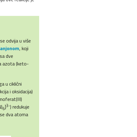
u
se odvija u više
anjonom
, koji
 sa dve
ma azota (keto-
 u ciklični
cija i oksidacija)
noferat(III)
3-
N)
]
) redukuje
6
k se dva atoma