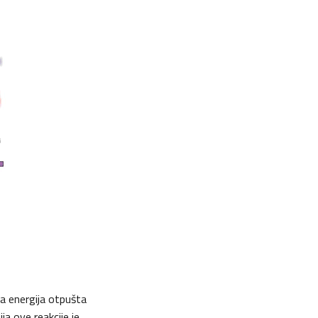
a energija otpušta
a ove reakcije je