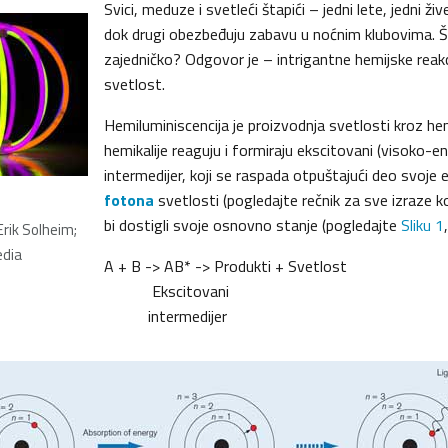
Svici, meduze i svetleći štapići – jedni lete, jedni ž
dok drugi obezbeđuju zabavu u noćnim klubovima. Š
zajedničko? Odgovor je – intrigantne hemijske reakc
svetlost.
Hemiluminiscencija je proizvodnja svetlosti kroz hem
hemikalije reaguju i formiraju ekscitovani (visoko-e
intermedijer, koji se raspada otpuštajući deo svoje e
fotona
svetlosti (pogledajte rečnik za sve izraze ko
bi dostigli svoje osnovno stanje (pogledajte
Sliku 1
Erik Solheim;
edia
A + B -> AB* -> Produkti + Svetlost
Ekscitovani
intermedijer