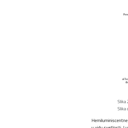
Slika 
Slika
Hemiluminiscentne 
u vidu svetlosti. L