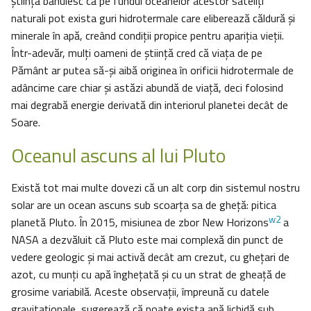
știință bănuiesc că pe fundul oceanelor acestor sateliţi
naturali pot exista guri hidrotermale care eliberează căldură și
minerale în apă, creând condiții propice pentru apariţia vieții.
Într-adevăr, mulți oameni de știință cred că viața de pe
Pământ ar putea să-şi aibă originea în orificii hidrotermale de
adâncime care chiar și astăzi abundă de viață, deci folosind
mai degrabă energie derivată din interiorul planetei decât de
Soare.
Oceanul ascuns al lui Pluto
Există tot mai multe dovezi că un alt corp din sistemul nostru
solar are un ocean ascuns sub scoarța sa de gheță: pitica
w2
planetă Pluto. În 2015, misiunea de zbor New Horizons
a
NASA a dezvăluit că Pluto este mai complexă din punct de
vedere geologic și mai activă decât am crezut, cu ghețari de
azot, cu munți cu apă înghețată și cu un strat de gheață de
grosime variabilă. Aceste observații, împreună cu datele
gravitaționale, sugerează că poate exista apă lichidă sub