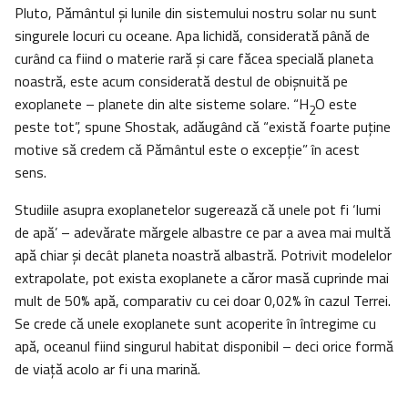
Pluto, Pământul și lunile din sistemului nostru solar nu sunt
singurele locuri cu oceane. Apa lichidă, considerată până de
curând ca fiind o materie rară şi care făcea specială planeta
noastră, este acum considerată destul de obișnuită pe
exoplanete – planete din alte sisteme solare. “H
O este
2
peste tot”, spune Shostak, adăugând că “există foarte puține
motive să credem că Pământul este o excepție” în acest
sens.
Studiile asupra exoplanetelor sugerează că unele pot fi ‘lumi
de apă’ – adevărate mărgele albastre ce par a avea mai multă
apă chiar şi decât planeta noastră albastră. Potrivit modelelor
extrapolate, pot exista exoplanete a căror masă cuprinde mai
mult de 50% apă, comparativ cu cei doar 0,02% în cazul Terrei.
Se crede că unele exoplanete sunt acoperite în întregime cu
apă, oceanul fiind singurul habitat disponibil – deci orice formă
de viață acolo ar fi una marină.