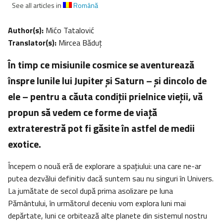
See all articles in
Română
Author(s):
Mićo Tatalović
Translator(s):
Mircea Băduţ
În timp ce misiunile cosmice se aventurează
înspre lunile lui Jupiter și Saturn – și dincolo de
ele – pentru a căuta condiții prielnice vieții, vă
propun să vedem ce forme de viață
extraterestră pot fi găsite în astfel de medii
exotice.
Începem o nouă eră de explorare a spațiului: una care ne-ar
putea dezvălui definitiv dacă suntem sau nu singuri în Univers.
La jumătate de secol după prima asolizare pe luna
Pământului, în următorul deceniu vom explora luni mai
depărtate, luni ce orbitează alte planete din sistemul nostru