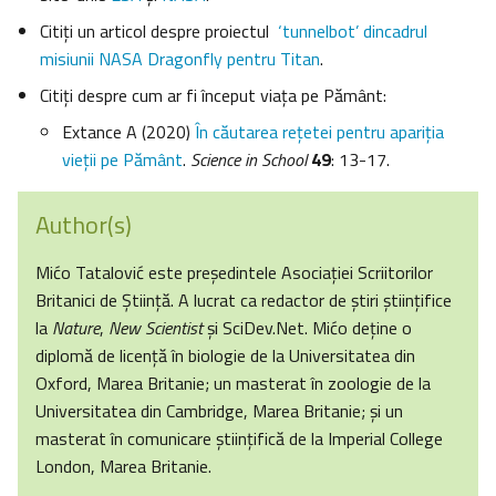
Citiţi un articol despre proiectul
‘tunnelbot’ dincadrul
misiunii NASA Dragonfly pentru Titan
.
Citiţi despre cum ar fi început viaţa pe Pământ:
Extance A (2020)
În căutarea rețetei pentru apariţia
vieții pe Pământ
.
Science in School
49
: 13-17.
Author(s)
Mićo Tatalović este președintele Asociației Scriitorilor
Britanici de Știință. A lucrat ca redactor de știri științifice
la
Nature
,
New Scientist
și SciDev.Net. Mićo deține o
diplomă de licență în biologie de la Universitatea din
Oxford, Marea Britanie; un masterat în zoologie de la
Universitatea din Cambridge, Marea Britanie; și un
masterat în comunicare științifică de la Imperial College
London, Marea Britanie.