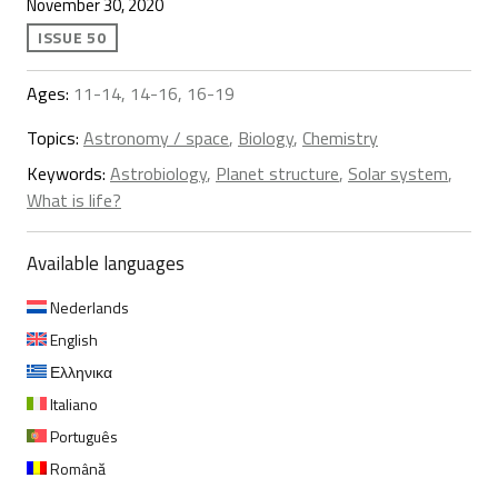
November 30, 2020
ISSUE 50
Ages:
11-14, 14-16, 16-19
Topics:
Astronomy / space
,
Biology
,
Chemistry
Keywords:
Astrobiology
,
Planet structure
,
Solar system
,
What is life?
Available languages
Nederlands
English
Ελληνικα
Italiano
Português
Română