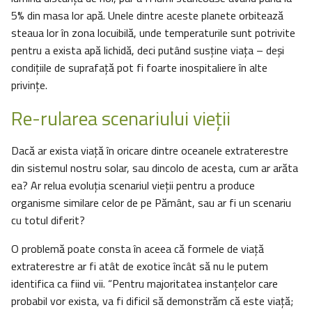
5% din masa lor apă. Unele dintre aceste planete orbitează
steaua lor în zona locuibilă, unde temperaturile sunt potrivite
pentru a exista apă lichidă, deci putând susține viața – deși
condițiile de suprafață pot fi foarte inospitaliere în alte
privinţe.
Re-rularea scenariului vieţii
Dacă ar exista viață în oricare dintre oceanele extraterestre
din sistemul nostru solar, sau dincolo de acesta, cum ar arăta
ea? Ar relua evoluţia scenariul vieții pentru a produce
organisme similare celor de pe Pământ, sau ar fi un scenariu
cu totul diferit?
O problemă poate consta în aceea că formele de viață
extraterestre ar fi atât de exotice încât să nu le putem
identifica ca fiind vii. “Pentru majoritatea instanţelor care
probabil vor exista, va fi dificil să demonstrăm că este viață;