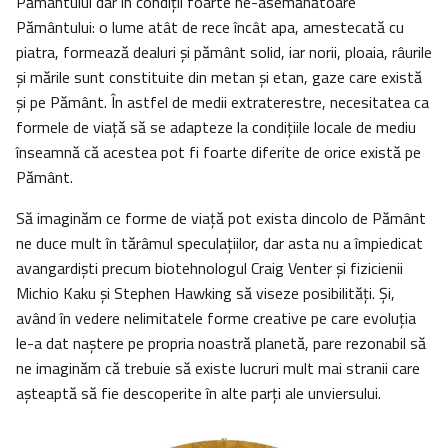
Pământului dar în condiții foarte ne-asemănătoare
Pământului: o lume atât de rece încât apa, amestecată cu
piatra, formează dealuri și pământ solid, iar norii, ploaia, râurile
și mările sunt constituite din metan și etan, gaze care există
şi pe Pământ. În astfel de medii extraterestre, necesitatea ca
formele de viață să se adapteze la condițiile locale de mediu
înseamnă că acestea pot fi foarte diferite de orice există pe
Pământ.
Să imaginăm ce forme de viață pot exista dincolo de Pământ
ne duce mult în tărâmul speculațiilor, dar asta nu a împiedicat
avangardişti precum biotehnologul Craig Venter și fizicienii
Michio Kaku și Stephen Hawking să viseze posibilități. Și,
având în vedere nelimitatele forme creative pe care evoluția
le-a dat naștere pe propria noastră planetă, pare rezonabil să
ne imaginăm că trebuie să existe lucruri mult mai stranii care
așteaptă să fie descoperite în alte parţi ale unviersului.