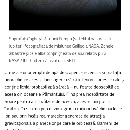
Suprafața înghețată a lunii Europa (satelitul natural al lui
Jupiter), fotografiată de misiunea Galileo a NASA. Zonele
albastre şi cele albe conțin gheață de apă relativ pură.
NASA / JPL-Caltech / Institutul SETI
Urme ale unor erupţii de apă descoperite recent la suprafața
unora dintre aceste luni sugerează că interiorul lor este cald și
conține lichid, probabil apă sărată – nu foarte deosebită de
aceea din oceanele Pământului. Fiind prea îndepărtate de
Soare pentru a fi încălzite de acesta, aceste luni pot fi
încălzite în schimb prin dezintegrarea radioactivă din nucleele
lor, sau prin încălzirea mareelor generate de atracția
gravitațională a planetelor pe care le orbitează. Oamenii de