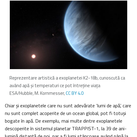
Reprezentare artistică a exoplanetei K2-18b, cunoscută ca
având apă şi temperaturi ce pot întreţine viaţa
ESA/Hubble, M. Kornmesser,
CC BY 4.0
Chiar și exoplanetele care nu sunt adevărate ‘lumi de apă’, care
nu sunt complet acoperite de un ocean global, pot fi totuşi
bogate în apă. De exemplu, mai multe dintre exoplanetele
descoperite în sistemul planetar TRAPPIST-1, la 39 de ani-
lumină distanță de noi, par a fi lumi stâncoase având până la