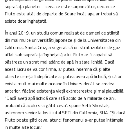
suprafața planetei – ceea ce este surprinzător, deoarece
Pluto este atât de departe de Soare încât apa ar trebui să
existe doar înghețată.
În anul 2019, un studiu comun realizat de oameni de știință
din mai multe universități japoneze și de la Universitatea din
California, Santa Cruz, a sugerat că un strat izolator de gaz
aflat sub suprafața înghețată a lui Pluto ar fi capabil să
păstreze un strat mai adânc de apă în stare lichidă. Dacă
acest lucru se va confirma, ar putea însemna că și alte
obiecte cerești îndepărtate ar putea avea apă lichidă, și că ar
exista mult mai multe oceane în Univers decât se credea
anterior, făcând existența vieții extraterestre și mai plauzibilă.
“Dacă aveți apă lichidă care stă acolo de 4 miliarde de ani,
probabil că acolo s-a gătit ceva”, spune Seth Shostak,
astronom senior la Institutul SETI din California, SUA. “Și dacă
Pluto poate găti ceva, atunci fenomenul s-ar putea întâmpla
în multe alte locuri.”