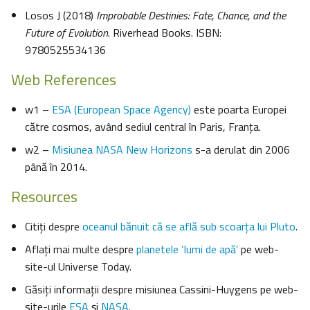
Losos J (2018)
Improbable Destinies: Fate, Chance, and the
Future of Evolution
. Riverhead Books. ISBN:
9780525534136
Web References
w1 –
ESA (European Space Agency)
este poarta Europei
către cosmos, având sediul central în Paris, Franţa.
w2 –
Misiunea NASA New Horizons
s-a derulat din 2006
până în 2014.
Resources
Citiţi despre
oceanul bănuit că se află sub scoarţa lui Pluto
.
Aflaţi mai multe despre
planetele ‘lumi de apă’
pe web-
site-ul Universe Today.
Găsiţi informaţii despre misiunea Cassini-Huygens pe web-
site-urile
ESA
şi
NASA
.