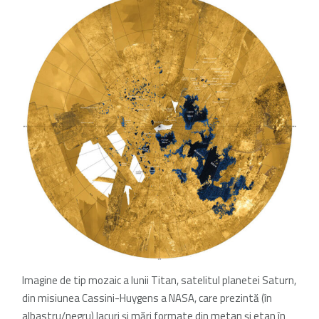
Imagine de tip mozaic a lunii Titan, satelitul planetei Saturn,
din misiunea Cassini-Huygens a NASA, care prezintă (în
albastru/negru) lacuri și mări formate din metan și etan în