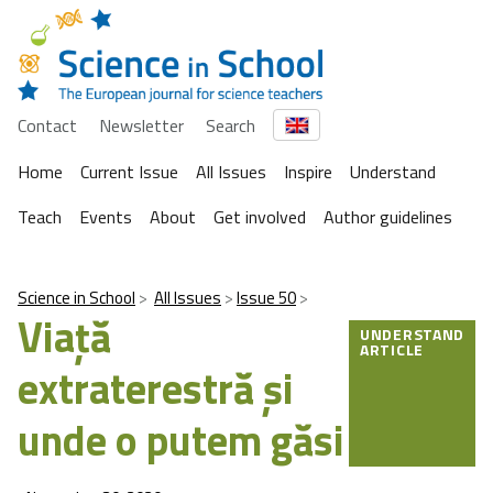
Contact
Newsletter
Search
Home
Current Issue
All Issues
Inspire
Understand
Teach
Events
About
Get involved
Author guidelines
Science in School
All Issues
Issue 50
Viaţă
UNDERSTAND
ARTICLE
extraterestră şi
unde o putem găsi