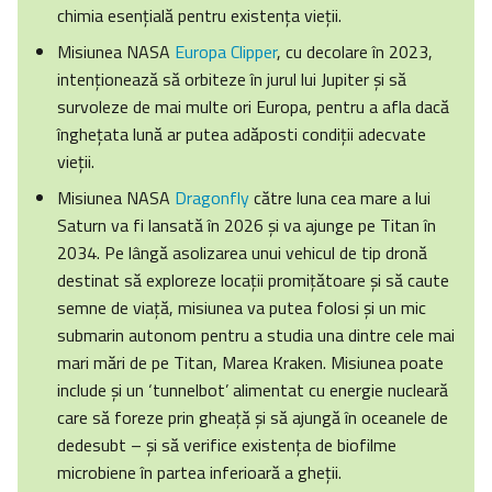
chimia esențială pentru existenţa vieții.
Misiunea NASA
Europa Clipper
, cu decolare în 2023,
intenționează să orbiteze în jurul lui Jupiter și să
survoleze de mai multe ori Europa, pentru a afla dacă
înghețata lună ar putea adăposti condiții adecvate
vieții.
Misiunea NASA
Dragonfly
către luna cea mare a lui
Saturn va fi lansată în 2026 și va ajunge pe Titan în
2034. Pe lângă asolizarea unui vehicul de tip dronă
destinat să exploreze locații promițătoare și să caute
semne de viață, misiunea va putea folosi și un mic
submarin autonom pentru a studia una dintre cele mai
mari mări de pe Titan, Marea Kraken. Misiunea poate
include şi un ‘tunnelbot’ alimentat cu energie nucleară
care să foreze prin gheață și să ajungă în oceanele de
dedesubt – și să verifice existenţa de biofilme
microbiene în partea inferioară a gheții.