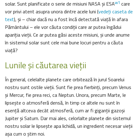
w1
solar. Sunt planificate o serie de misiuni NASA și ESA
care
vor privi atent asupra unora dintre acele luni (
vedeţi caseta de
text
), și – chiar dacă nu a fost încă detectată viață în afara
Pământului – ele vor căuta condiții care ar putea îngădui
apariţia vieții. Ce ar putea găsi aceste misiuni, și unde anume
în sistemul solar sunt cele mai bune locuri pentru a căuta
viață?
Lunile şi căutarea vieţii
În general, celelalte planete care orbitează în jurul Soarelui
nostru sunt ostile vieții. Sunt fie prea fierbinți, precum Venus
și Mercur, fie prea reci, ca Neptun. Unora, precum Marte, le
lipsește o atmosferă densă, în timp ce altele nu sunt în
esență altceva decât atmosferă, cum ar fi giganții gazoși
Jupiter și Saturn. Dar mai ales, celorlalte planete din sistemul
nostru solar le lipseşte apa lichidă, un ingredient necesar vieții
așa cum o știm noi.