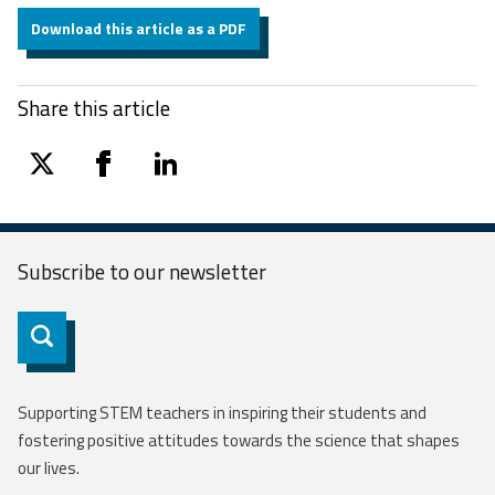
Download this article as a PDF
Share this article
twitter
facebook
linkedin
Subscribe to our
newsletter
Subscribe
Supporting STEM teachers in inspiring their students and
fostering positive attitudes towards the science that shapes
our lives.