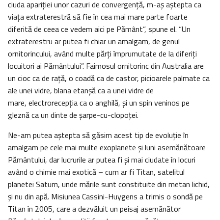
ciuda apariției unor cazuri de convergență, m-aș aștepta ca
viața extraterestră să fie în cea mai mare parte foarte
diferită de ceea ce vedem aici pe Pământ”, spune el. “Un
extraterestru ar putea fi chiar un amalgam, de genul
ornitorincului, având multe părți împrumutate de la diferiți
locuitori ai Pământului”. Faimosul ornitorinc din Australia are
un cioc ca de rață, o coadă ca de castor, picioarele palmate ca
ale unei vidre, blana etanșă ca a unei vidre de
mare, electrorecepția ca o anghilă, și un spin veninos pe
gleznă ca un dinte de șarpe-cu-clopoței.
Ne-am putea aștepta să găsim acest tip de evoluţie în
amalgam pe cele mai multe exoplanete și luni asemănătoare
Pământului, dar lucrurile ar putea fi și mai ciudate în locuri
având o chimie mai exotică – cum ar fi Titan, satelitul
planetei Saturn, unde mările sunt constituite din metan lichid,
şi nu din apă. Misiunea Cassini-Huygens a trimis o sondă pe
Titan în 2005, care a dezvăluit un peisaj asemănător