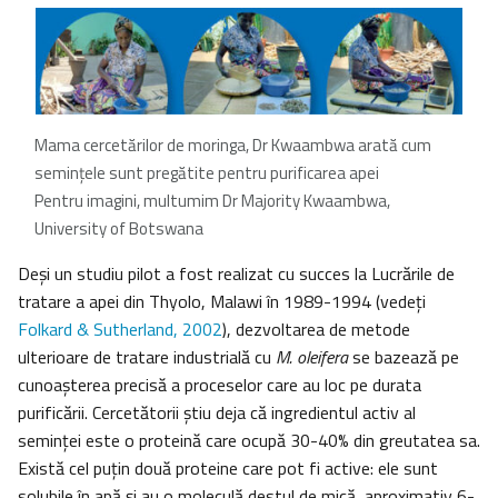
Mama cercetărilor de moringa, Dr Kwaambwa arată cum
seminţele sunt pregătite pentru purificarea apei
Pentru imagini, multumim Dr Majority Kwaambwa,
University of Botswana
Deşi un studiu pilot a fost realizat cu succes la Lucrările de
tratare a apei din Thyolo, Malawi în 1989-1994 (vedeţi
Folkard & Sutherland, 2002
), dezvoltarea de metode
ulterioare de tratare industrială cu
M. oleifera
se bazează pe
cunoaşterea precisă a proceselor care au loc pe durata
purificării. Cercetătorii ştiu deja că ingredientul activ al
seminţei este o proteină care ocupă 30-40% din greutatea sa.
Există cel puţin două proteine care pot fi active: ele sunt
solubile în apă şi au o moleculă destul de mică, aproximativ 6-