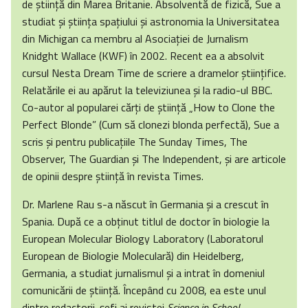
de ştiinţă din Marea Britanie. Absolventă de fizică, Sue a
studiat şi ştiinţa spaţiului şi astronomia la Universitatea
din Michigan ca membru al Asociaţiei de Jurnalism
Knidght Wallace (KWF) în 2002. Recent ea a absolvit
cursul Nesta Dream Time de scriere a dramelor ştiinţifice.
Relatările ei au apărut la televiziunea şi la radio-ul BBC.
Co-autor al popularei cărţi de ştiinţă „How to Clone the
Perfect Blonde” (Cum să clonezi blonda perfectă), Sue a
scris şi pentru publicaţiile The Sunday Times, The
Observer, The Guardian şi The Independent, şi are articole
de opinii despre ştiinţă în revista Times.
Dr. Marlene Rau s-a născut în Germania şi a crescut în
Spania. După ce a obţinut titlul de doctor în biologie la
European Molecular Biology Laboratory (Laboratorul
European de Biologie Moleculară) din Heidelberg,
Germania, a studiat jurnalismul şi a intrat în domeniul
comunicării de ştiinţă. Începând cu 2008, ea este unul
dintre redactorii-şefi ai revistei
Science in School.