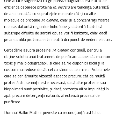
Cele aflate sugerează că gruparea/coagularea este atât de
eficientă deoarece proteina
M. oleifera
are tendinţa puternică
de a se uni atât cu suprafeţele minerale cât şi cu alte
molecule de proteine
M. oleifera
, chiar şi la concentraţii foarte
reduse, datorită regiunilor hidrofobe şi datorită faptul că
subgrupe diferite de sarcini opuse vor fi ionizate, chiar dacă
pe ansamblu proteina este neutră din punct de vedere electric.
Cercetările asupra proteinei
M. oleifera
continuă, pentru a
obţine soluţia unui tratament de purificare a apei cât mai non-
toxic şi mai biodegradabil, şi care să fie disponibil local şi la
costuri mai reduse decât cel cu săruri de aluminiu. Problemele
care se cer lămurite vizează aspecte precum: cât de multă
proteină din seminţe este necesară, dacă alte proteine sau
biopolimeri sunt potrivite, şi dacă prezenţa altor impurităţi în
apă, precum detergenţii naturali, afectează procesul de
purificare.
Domnul Balbir Mathur priveşte cu recunoştinţă astfel de