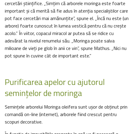
cercetări ştiinţifice. „Simţim că arborele moringa este foarte
important şi că merită să fie adus în atenţia specialiştilor care
pot face cercetări mai amănunţite”, spune el. „Încă nu este (un
arbore) foarte cunoscut în lumea vestică pentru că nu creşte
acolo.” În viitor, copacul miracol ar putea să se ridice cu
adevărat la nivelul renumelui său. „Moringa poate salva
milioane de vieţi pe glob în anii ce vin”, spune Mathus. „Nici nu
pot spune în cuvine cât de important este.”
Purificarea apelor cu ajutorul
seminţelor de moringa
Seminţele arborelui Moringa oleifera sunt uşor de obţinut prin
comandă on-line (internet), arborele fiind crescut pentru
scopuri decorative.