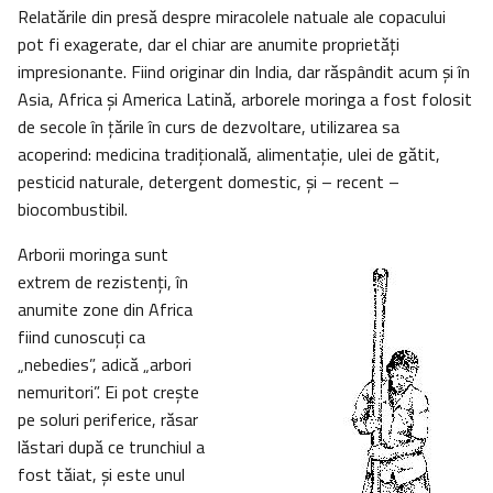
Relatările din presă despre miracolele natuale ale copacului
pot fi exagerate, dar el chiar are anumite proprietăţi
impresionante. Fiind originar din India, dar răspândit acum şi în
Asia, Africa şi America Latină, arborele moringa a fost folosit
de secole în ţările în curs de dezvoltare, utilizarea sa
acoperind: medicina tradiţională, alimentaţie, ulei de gătit,
pesticid naturale, detergent domestic, şi – recent –
biocombustibil.
Arborii moringa sunt
extrem de rezistenţi, în
anumite zone din Africa
fiind cunoscuţi ca
„nebedies”, adică „arbori
nemuritori”. Ei pot creşte
pe soluri periferice, răsar
lăstari după ce trunchiul a
fost tăiat, şi este unul