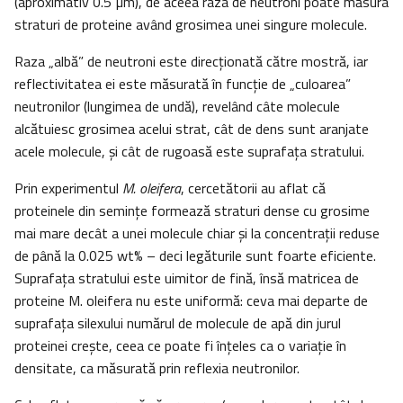
(aproximativ 0.5 µm), de aceea raza de neutroni poate măsura
straturi de proteine având grosimea unei singure molecule.
Raza „albă” de neutroni este direcţionată către mostră, iar
reflectivitatea ei este măsurată în funcţie de „culoarea”
neutronilor (lungimea de undă), revelând câte molecule
alcătuiesc grosimea acelui strat, cât de dens sunt aranjate
acele molecule, şi cât de rugoasă este suprafaţa stratului.
Prin experimentul
M. oleifera
, cercetătorii au aflat că
proteinele din seminţe formează straturi dense cu grosime
mai mare decât a unei molecule chiar şi la concentraţii reduse
de până la 0.025 wt% – deci legăturile sunt foarte eficiente.
Suprafaţa stratului este uimitor de fină, însă matricea de
proteine M. oleifera nu este uniformă: ceva mai departe de
suprafaţa silexului numărul de molecule de apă din jurul
proteinei creşte, ceea ce poate fi înţeles ca o variaţie în
densitate, ca măsurată prin reflexia neutronilor.