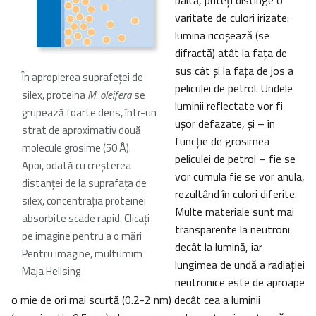
baltă, puteţi distinge o
varitate de culori irizate:
lumina ricoşează (se
difractă) atât la faţa de
sus cât şi la faţa de jos a
În apropierea suprafeţei de
peliculei de petrol. Undele
silex, proteina
M. oleifera
se
luminii reflectate vor fi
grupează foarte dens, într-un
uşor defazate, şi – în
strat de aproximativ două
funcţie de grosimea
molecule grosime (50 Å).
peliculei de petrol – fie se
Apoi, odată cu creşterea
vor cumula fie se vor anula,
distanţei de la suprafaţa de
rezultând în culori diferite.
silex, concentraţia proteinei
Multe materiale sunt mai
absorbite scade rapid. Clicați
transparente la neutroni
pe imagine pentru a o mări
decât la lumină, iar
Pentru imagine, multumim
lungimea de undă a radiaţiei
Maja Hellsing
neutronice este de aproape
o mie de ori mai scurtă (0.2-2 nm) decât cea a luminii