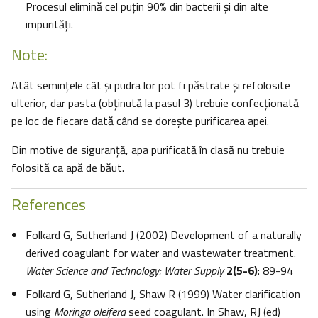
Procesul elimină cel puţin 90% din bacterii şi din alte
impurităţi.
Note:
Atât seminţele cât şi pudra lor pot fi păstrate şi refolosite
ulterior, dar pasta (obţinută la pasul 3) trebuie confecţionată
pe loc de fiecare dată când se doreşte purificarea apei.
Din motive de siguranţă, apa purificată în clasă nu trebuie
folosită ca apă de băut.
References
Folkard G, Sutherland J (2002) Development of a naturally
derived coagulant for water and wastewater treatment.
Water Science and Technology: Water Supply
2(5-6)
: 89-94
Folkard G, Sutherland J, Shaw R (1999) Water clarification
using
Moringa oleifera
seed coagulant. In Shaw, RJ (ed)