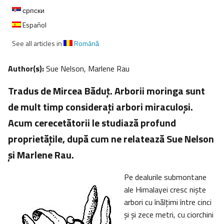
српски
Español
See all articles in
Română
Author(s):
Sue Nelson, Marlene Rau
Tradus de Mircea Băduţ. Arborii moringa sunt
de mult timp consideraţi arbori miraculoşi.
Acum cerecetătorii le studiază profund
proprietăţile, după cum ne relatează Sue Nelson
şi Marlene Rau.
Pe dealurile submontane
ale Himalayei cresc nişte
arbori cu înălţimi între cinci
şi şi zece metri, cu ciorchini