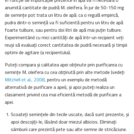
În funcţie de impurităţile prezente în apă va fi necesară o
anumită cantitate de pudră M. oleifera. În jur de 50-150 mg
de seminţe pot trata un litru de apă: ca o regulă empirică,
pudra dintr-o seminţă va fi suficientă pentru un litru de apă
foarte tulbure, sau pentru doi litri de apă mai puţin tulbure.
Experimentând cu mici cantităţi de apă într-un recipient veţi
reuşi să evaluaţi corect cantitatea de pudră necesară şi timpii
optimi de agitare (a recipientului).
Puteţi compara şi calitatea apei obţinute prin purificarea cu
seminţe M. oleifera cu cea obţinută prin alte metode (vedeţi
Mitchell et al., 2008,
pentru un exemplu de metodă
alternativă de purificare a apei), şi apoi puteţi realiza un
clasament privind cea mai eficientă metodă de purificare a
apei.
Scoateţi seminţele din tecile uscate, dacă sunt prezente, şi
apoi descojiţi-le, lăsând doar miezul albicios. Eliminaţi
sâmburii care prezintă pete sau alte semne de stricăciune.