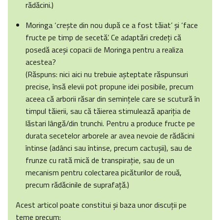
rădăcini.)
Moringa ‘creşte din nou după ce a fost tăiat’ şi ‘face
fructe pe timp de secetă’. Ce adaptări credeţi că
posedă aceşi copacii de Moringa pentru a realiza
acestea?
(Răspuns: nici aici nu trebuie aşteptate răspunsuri
precise, însă elevii pot propune idei posibile, precum
aceea că arborii răsar din seminţele care se scutură în
timpul tăierii, sau că tăierea stimulează apariţia de
lăstari lângă/din trunchi. Pentru a produce fructe pe
durata secetelor arborele ar avea nevoie de rădăcini
întinse (adânci sau întinse, precum cactuşii), sau de
frunze cu rată mică de transpiraţie, sau de un
mecanism pentru colectarea picăturilor de rouă,
precum rădăcinile de suprafaţă.)
Acest articol poate constitui şi baza unor discuţii pe
teme precum: