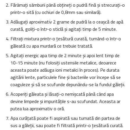
Fărâmaţi sâmburii până obţineţi o pudră fină şi strecuraţi-o
printr-o sită (cu ochiuri de 0,8mm sau similară).
Adăugaţi aproximativ 2 grame de pudră la o ceaşcă de apă
curată, goliţi-o într-o sticlă şi agitaţi timp de 5 minute.
Filtraţi mixtura printr-o ţesătură curată, turnând-o într-o
găleată cu apa murdară ce trebuie tratată.
Agitaţi energic apa timp de 2 minute şi apoi lent timp de
10-15 minute (nu folosiţi ustensile metalice, deoarece
aceasta poate adăuga ioni metalici în proces). Pe durata
agitării lente, particulele fine şi bacteriile vor începe să se
coaguleze şi să se scufunde depunându-se la fundul găleţii.
Acoperiţi găleata şi lăsaţi-o nemişcată până când apa
devine limpede şi impurităţile s-au scufundat. Aceasta ar
putea lua aproximativ o oră.
Apa curăţată poate fi aspirată sau turnată din partea de
sus a găleţii, sau poate fi filtrată printr-o ţesătură curată.