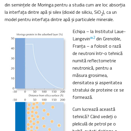
din seminţele de Moringa pentru a studia cum are loc absorţia
la interfaţa dintre apă şi silex (dioxid de siliciu, SiO
), ca un
2
model pentru interfaţa dintre apă şi particulele minerale.
Echipa – la Institutul Laue-
w2
Langevin
din Grenoble,
Franţa – a folosit o rază
de neutroni într-o tehnică
numită reflectometrie
neutronică, pentru a
măsura grosimea,
densitatea şi asperitatea
stratului de proteine ce se
formează.
Cum lucrează această
tehnică? Când vedeţi o
pleliculă de petrol pe o