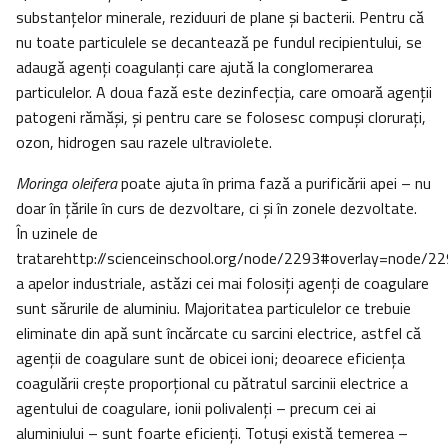
substanţelor minerale, reziduuri de plane şi bacterii. Pentru că
nu toate particulele se decantează pe fundul recipientului, se
adaugă agenţi coagulanţi care ajută la conglomerarea
particulelor. A doua fază este dezinfecţia, care omoară agenţii
patogeni rămăşi, şi pentru care se folosesc compuşi cloruraţi,
ozon, hidrogen sau razele ultraviolete.
Moringa oleifera
poate ajuta în prima fază a purificării apei – nu
doar în ţările în curs de dezvoltare, ci şi în zonele dezvoltate.
În uzinele de
tratarehttp://scienceinschool.org/node/2293#overlay=node/22
a apelor industriale, astăzi cei mai folosiţi agenţi de coagulare
sunt sărurile de aluminiu. Majoritatea particulelor ce trebuie
eliminate din apă sunt încărcate cu sarcini electrice, astfel că
agenţii de coagulare sunt de obicei ioni; deoarece eficienţa
coagulării creşte proporţional cu pătratul sarcinii electrice a
agentului de coagulare, ionii polivalenţi – precum cei ai
aluminiului – sunt foarte eficienţi. Totuşi există temerea –