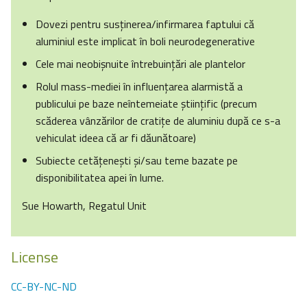
Dovezi pentru susţinerea/infirmarea faptului că
aluminiul este implicat în boli neurodegenerative
Cele mai neobişnuite întrebuinţări ale plantelor
Rolul mass-mediei în influenţarea alarmistă a
publicului pe baze neîntemeiate ştiinţific (precum
scăderea vânzărilor de cratiţe de aluminiu după ce s-a
vehiculat ideea că ar fi dăunătoare)
Subiecte cetăţeneşti şi/sau teme bazate pe
disponibilitatea apei în lume.
Sue Howarth, Regatul Unit
License
CC-BY-NC-ND