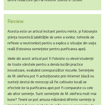
Review
Acesta este un articol incitant pentru minte, şi foloseşte
ştiinţa teoretică (abilităţile de unire a ionilor, tehnicile de
reflexie a neutronilor) pentru a explica o situaţie din viaţa
reală (folosirea seminţelor pentru purificarea apei).
Ideile din acest articol pot fi folosite cu elevii/studenţii
de toate vârstele pentru a derula lucrări practice
inovatoare, evaluând corespunzător riscurile. Seminţele
de M. oleifera pot fi achiziţionate prin Internet (dacă nu
sunteţi destul de norocoşi să fie cultivate local) iar
efectele lor la purificarea apei pot fi comparate cu cele
ale altor seminţe. Sunt seminţele de M. oleifera mult mai
bune? Tinerii se pot amuza măcinând diferite seminţe şi