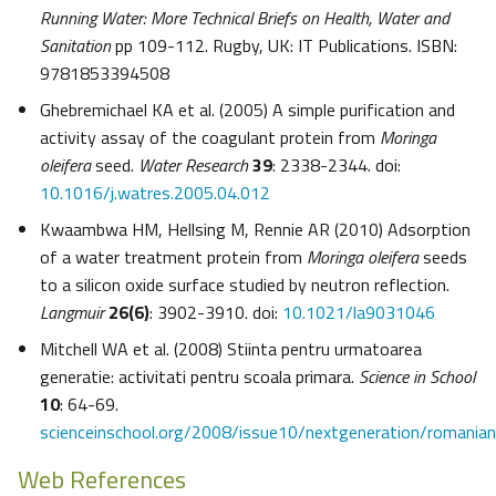
Running Water: More Technical Briefs on Health, Water and
Sanitation
pp 109-112. Rugby, UK: IT Publications. ISBN:
9781853394508
Ghebremichael KA et al. (2005) A simple purification and
activity assay of the coagulant protein from
Moringa
oleifera
seed.
Water Research
39
: 2338-2344. doi:
10.1016/j.watres.2005.04.012
Kwaambwa HM, Hellsing M, Rennie AR (2010) Adsorption
of a water treatment protein from
Moringa oleifera
seeds
to a silicon oxide surface studied by neutron reflection.
Langmuir
26(6)
: 3902-3910. doi:
10.1021/la9031046
Mitchell WA et al. (2008) Stiinta pentru urmatoarea
generatie: activitati pentru scoala primara.
Science in School
10
: 64-69.
scienceinschool.org/2008/issue10/nextgeneration/romanian
Web References