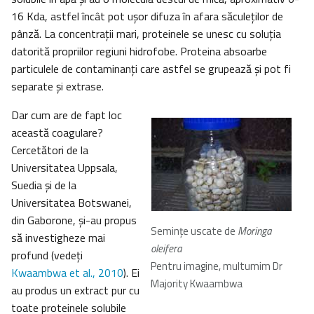
16 Kda, astfel încât pot uşor difuza în afara săculeţilor de
pânză. La concentraţii mari, proteinele se unesc cu soluţia
datorită propriilor regiuni hidrofobe. Proteina absoarbe
particulele de contaminanţi care astfel se grupează şi pot fi
separate şi extrase.
Dar cum are de fapt loc
această coagulare?
Cercetători de la
Universitatea Uppsala,
Suedia şi de la
Universitatea Botswanei,
din Gaborone, şi-au propus
Seminţe uscate de
Moringa
să investigheze mai
oleifera
profund (vedeţi
Pentru imagine, multumim Dr
Kwaambwa et al., 2010
). Ei
Majority Kwaambwa
au produs un extract pur cu
toate proteinele solubile