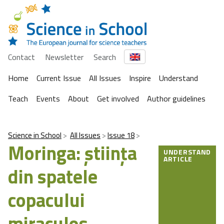
Contact
Newsletter
Search
Home
Current Issue
All Issues
Inspire
Understand
Teach
Events
About
Get involved
Author guidelines
Science in School
All Issues
Issue 18
Moringa: ştiinţa
UNDERSTAND
ARTICLE
din spatele
copacului
miraculos