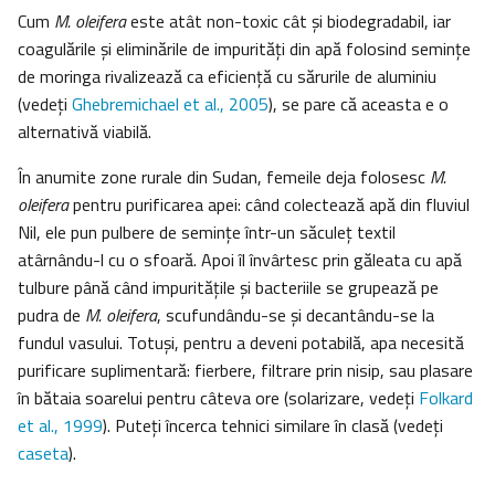
Cum
M. oleifera
este atât non-toxic cât şi biodegradabil, iar
coagulările şi eliminările de impurităţi din apă folosind seminţe
de moringa rivalizează ca eficienţă cu sărurile de aluminiu
(vedeţi
Ghebremichael et al., 2005
), se pare că aceasta e o
alternativă viabilă.
În anumite zone rurale din Sudan, femeile deja folosesc
M.
oleifera
pentru purificarea apei: când colectează apă din fluviul
Nil, ele pun pulbere de seminţe într-un săculeţ textil
atârnându-l cu o sfoară. Apoi îl învârtesc prin găleata cu apă
tulbure până când impurităţile şi bacteriile se grupează pe
pudra de
M. oleifera
, scufundându-se şi decantându-se la
fundul vasului. Totuşi, pentru a deveni potabilă, apa necesită
purificare suplimentară: fierbere, filtrare prin nisip, sau plasare
în bătaia soarelui pentru câteva ore (solarizare, vedeţi
Folkard
et al., 1999
). Puteţi încerca tehnici similare în clasă (vedeţi
caseta
).