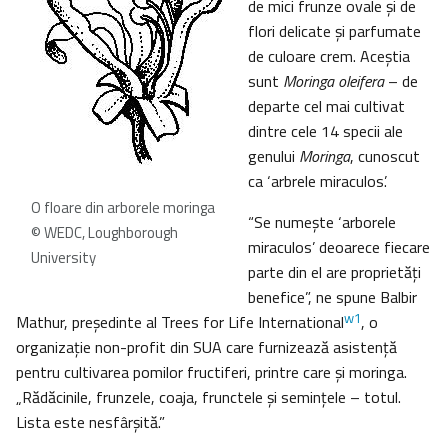
de mici frunze ovale şi de
flori delicate şi parfumate
de culoare crem. Aceştia
sunt
Moringa oleifera
– de
departe cel mai cultivat
dintre cele 14 specii ale
genului
Moringa
, cunoscut
ca ‘arbrele miraculos’.
O floare din arborele moringa
“Se numeşte ‘arborele
© WEDC, Loughborough
miraculos’ deoarece fiecare
University
parte din el are proprietăţi
benefice”, ne spune Balbir
w1
Mathur, preşedinte al Trees for Life International
, o
organizaţie non-profit din SUA care furnizează asistenţă
pentru cultivarea pomilor fructiferi, printre care şi moringa.
„Rădăcinile, frunzele, coaja, frunctele şi seminţele – totul.
Lista este nesfârşită.”