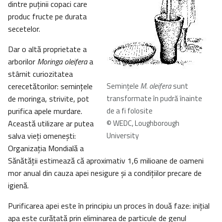
dintre puţinii copaci care
produc fructe pe durata
secetelor.
Dar o altă proprietate a
arborilor
Moringa oleifera
a
stârnit curiozitatea
cerecetătorilor: seminţele
Seminţele
M. oleifera
sunt
de moringa, strivite, pot
transformate în pudră înainte
purifica apele murdare.
de a fi folosite
Această utilizare ar putea
© WEDC, Loughborough
salva vieţi omeneşti:
University
Organizaţia Mondială a
Sănătăţii estimează că aproximativ 1,6 milioane de oameni
mor anual din cauza apei nesigure şi a condiţiilor precare de
igienă.
Purificarea apei este în principiu un proces în două faze: iniţial
apa este curăţată prin eliminarea de particule de genul