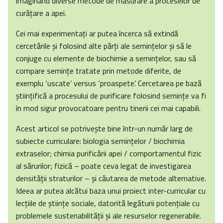
imaginând diverse metode de măsurare a proceselor de
curăţare a apei.
Cei mai experimentaţi ar putea încerca să extindă
cercetările şi folosind alte părţi ale seminţelor şi să le
conjuge cu elemente de biochimie a seminţelor, sau să
compare seminţe tratate prin metode diferite, de
exemplu ‘uscate’ versus ‘proaspete’. Cercetarea pe bază
ştiinţifică a procesului de purificare folosind seminţe va fi
în mod sigur provocatoare pentru tinerii cei mai capabili.
Acest articol se potriveşte bine într-un număr larg de
subiecte curriculare: biologia seminţelor / biochimia
extraselor; chimia purificării apei / comportamentul fizic
al sărurilor; fizică – poate ceva legat de investigarea
densităţii straturilor – şi căutarea de metode alternative.
Ideea ar putea alcătui baza unui proiect inter-curricular cu
lecţiile de ştiinţe sociale, datorită legăturii potenţiale cu
problemele sustenabilităţii şi ale resurselor regenerabile.