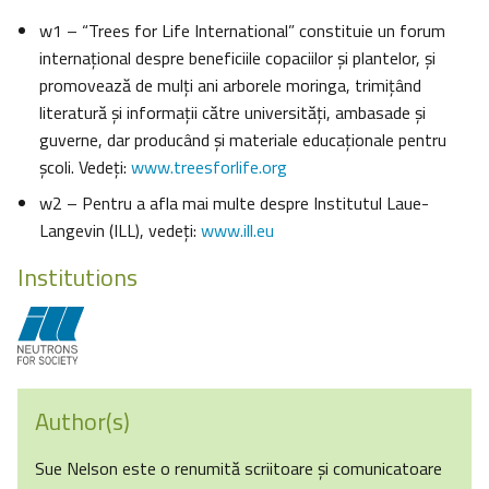
w1 – “Trees for Life International” constituie un forum
internaţional despre beneficiile copaciilor şi plantelor, şi
promovează de mulţi ani arborele moringa, trimiţând
literatură şi informaţii către universităţi, ambasade şi
guverne, dar producând şi materiale educaţionale pentru
şcoli. Vedeţi:
www.treesforlife.org
w2 – Pentru a afla mai multe despre Institutul Laue-
Langevin (ILL), vedeţi:
www.ill.eu
Institutions
Author(s)
Sue Nelson este o renumită scriitoare şi comunicatoare