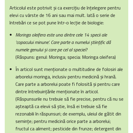
Articolul este potrivit şi ca exerciţiu de înţelegere pentru
elevi cu vârste de 16 ani sau mai mult. Iată o serie de
întrebări ce se pot pune într-o lecţie de biologie:
Moringa oleifera este una dintre cele 14 specii ale
‘copacului minune’. Care parte a numelui ştiinţific dă
numele genului şi care pe cel al speciei
?
(Răspuns: genul: Moringa; specia: Moringa oleifera)
În articol sunt menţionate o multitudine de folosiri ale
arborelui moringa, inclusiv pentru medicină şi hrană.
Care parte a arborelui poate fi folosită şi pentru care
dintre întrebuinţările menţionate în articol.
(Răspunsurile nu trebuie să fie precise, pentru că nu se
aşteaptă ca elevii să ştie, însă ei trebuie să fie
rezonabili în răspunsuri; de exemplu, uleiul de gătit din
seminţe; pentru medicină orice parte a arborelui;
fructul ca aliment; pesticide din frunze; detergent din