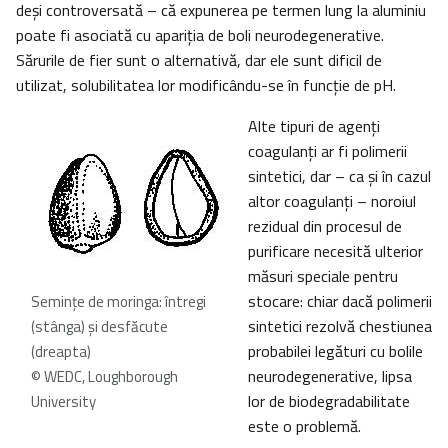
deşi controversată – că expunerea pe termen lung la aluminiu
poate fi asociată cu apariţia de boli neurodegenerative.
Sărurile de fier sunt o alternativă, dar ele sunt dificil de
utilizat, solubilitatea lor modificându-se în funcţie de pH.
Alte tipuri de agenţi
coagulanţi ar fi polimerii
sintetici, dar – ca şi în cazul
altor coagulanţi – noroiul
rezidual din procesul de
purificare necesită ulterior
măsuri speciale pentru
stocare: chiar dacă polimerii
Seminţe de moringa: întregi
sintetici rezolvă chestiunea
(stânga) şi desfăcute
probabilei legături cu bolile
(dreapta)
neurodegenerative, lipsa
© WEDC, Loughborough
lor de biodegradabilitate
University
este o problemă.