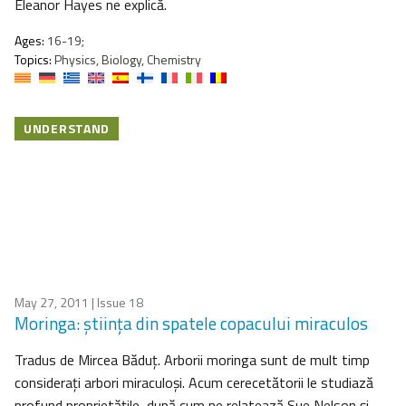
Eleanor Hayes ne explică.
Ages:
16-19;
Topics:
Physics, Biology, Chemistry
UNDERSTAND
May 27, 2011
| Issue 18
Moringa: ştiinţa din spatele copacului miraculos
Tradus de Mircea Băduţ. Arborii moringa sunt de mult timp
consideraţi arbori miraculoşi. Acum cerecetătorii le studiază
profund proprietăţile, după cum ne relatează Sue Nelson şi