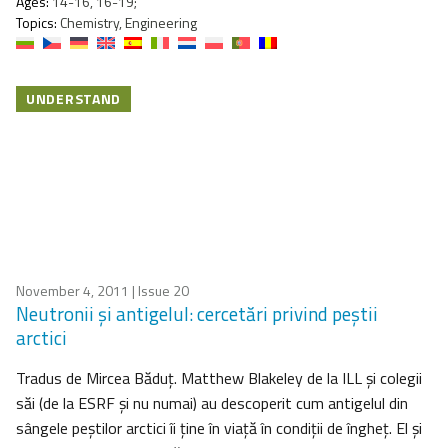
Ages:
14-16, 16-19;
Topics:
Chemistry, Engineering
UNDERSTAND
November 4, 2011
| Issue 20
Neutronii şi antigelul: cercetări privind peştii
arctici
Tradus de Mircea Băduţ. Matthew Blakeley de la ILL şi colegii
săi (de la ESRF şi nu numai) au descoperit cum antigelul din
sângele peştilor arctici îi ţine în viaţă în condiţii de îngheţ. El şi