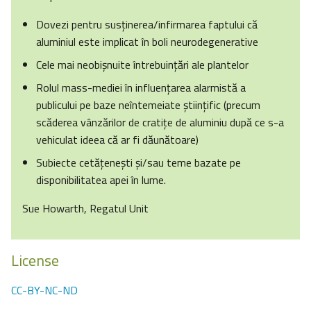
Dovezi pentru susţinerea/infirmarea faptului că
aluminiul este implicat în boli neurodegenerative
Cele mai neobişnuite întrebuinţări ale plantelor
Rolul mass-mediei în influenţarea alarmistă a
publicului pe baze neîntemeiate ştiinţific (precum
scăderea vânzărilor de cratiţe de aluminiu după ce s-a
vehiculat ideea că ar fi dăunătoare)
Subiecte cetăţeneşti şi/sau teme bazate pe
disponibilitatea apei în lume.
Sue Howarth, Regatul Unit
License
CC-BY-NC-ND