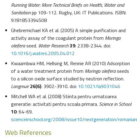
Running Water: More Technical Briefs on Health, Water and
Sanitation
pp 109-112. Rugby, UK: IT Publications. ISBN:
9781853394508
Ghebremichael KA et al. (2005) A simple purification and
activity assay of the coagulant protein from
Moringa
oleifera
seed.
Water Research
39
: 2338-2344. doi:
10.1016/j.watres.2005.04.012
Kwaambwa HM, Hellsing M, Rennie AR (2010) Adsorption
of a water treatment protein from
Moringa oleifera
seeds
to a silicon oxide surface studied by neutron reflection.
Langmuir
26(6)
: 3902-3910. doi:
10.1021/la9031046
Mitchell WA et al. (2008) Stiinta pentru urmatoarea
generatie: activitati pentru scoala primara.
Science in School
10
: 64-69.
scienceinschool.org/2008/issue10/nextgeneration/romanian
Web References