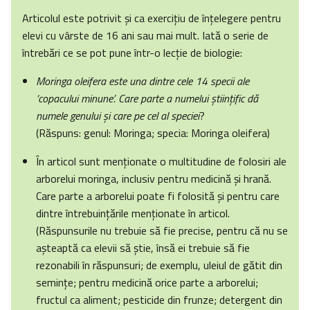
Articolul este potrivit şi ca exerciţiu de înţelegere pentru
elevi cu vârste de 16 ani sau mai mult. Iată o serie de
întrebări ce se pot pune într-o lecţie de biologie:
Moringa oleifera este una dintre cele 14 specii ale
‘copacului minune’. Care parte a numelui ştiinţific dă
numele genului şi care pe cel al speciei
?
(Răspuns: genul: Moringa; specia: Moringa oleifera)
În articol sunt menţionate o multitudine de folosiri ale
arborelui moringa, inclusiv pentru medicină şi hrană.
Care parte a arborelui poate fi folosită şi pentru care
dintre întrebuinţările menţionate în articol.
(Răspunsurile nu trebuie să fie precise, pentru că nu se
aşteaptă ca elevii să ştie, însă ei trebuie să fie
rezonabili în răspunsuri; de exemplu, uleiul de gătit din
seminţe; pentru medicină orice parte a arborelui;
fructul ca aliment; pesticide din frunze; detergent din