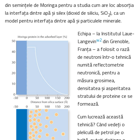
din seminţele de Moringa pentru a studia cum are loc absorţia
la interfaţa dintre apă şi silex (dioxid de siliciu, SiO
), ca un
2
model pentru interfaţa dintre apă şi particulele minerale.
Echipa – la Institutul Laue-
w2
Langevin
din Grenoble,
Franţa – a folosit o rază
de neutroni într-o tehnică
numită reflectometrie
neutronică, pentru a
măsura grosimea,
densitatea şi asperitatea
stratului de proteine ce se
formează.
Cum lucrează această
tehnică? Când vedeţi o
pleliculă de petrol pe o