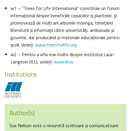
w1 – “Trees for Life International” constituie un forum
internaţional despre beneficiile copaciilor şi plantelor, şi
promovează de mulţi ani arborele moringa, trimiţând
literatură şi informaţii către universităţi, ambasade şi
guverne, dar producând şi materiale educaţionale pentru
şcoli. Vedeţi:
www.treesforlife.org
w2 – Pentru a afla mai multe despre Institutul Laue-
Langevin (ILL), vedeţi:
www.ill.eu
Institutions
Author(s)
Sue Nelson este o renumită scriitoare şi comunicatoare