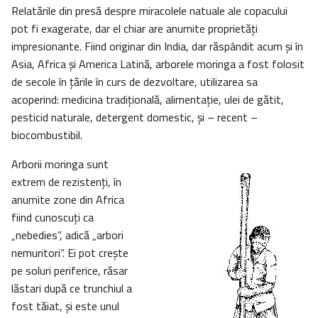
Relatările din presă despre miracolele natuale ale copacului
pot fi exagerate, dar el chiar are anumite proprietăţi
impresionante. Fiind originar din India, dar răspândit acum şi în
Asia, Africa şi America Latină, arborele moringa a fost folosit
de secole în ţările în curs de dezvoltare, utilizarea sa
acoperind: medicina tradiţională, alimentaţie, ulei de gătit,
pesticid naturale, detergent domestic, şi – recent –
biocombustibil.
Arborii moringa sunt
extrem de rezistenţi, în
anumite zone din Africa
fiind cunoscuţi ca
„nebedies”, adică „arbori
nemuritori”. Ei pot creşte
pe soluri periferice, răsar
lăstari după ce trunchiul a
fost tăiat, şi este unul