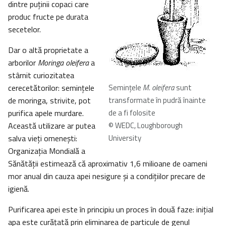
dintre puţinii copaci care
produc fructe pe durata
secetelor.
Dar o altă proprietate a
arborilor
Moringa oleifera
a
stârnit curiozitatea
cerecetătorilor: seminţele
Seminţele
M. oleifera
sunt
de moringa, strivite, pot
transformate în pudră înainte
purifica apele murdare.
de a fi folosite
Această utilizare ar putea
© WEDC, Loughborough
salva vieţi omeneşti:
University
Organizaţia Mondială a
Sănătăţii estimează că aproximativ 1,6 milioane de oameni
mor anual din cauza apei nesigure şi a condiţiilor precare de
igienă.
Purificarea apei este în principiu un proces în două faze: iniţial
apa este curăţată prin eliminarea de particule de genul