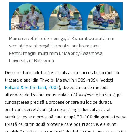
Mama cercetărilor de moringa, Dr Kwaambwa arată cum
seminţele sunt pregătite pentru purificarea apei
Pentru imagini, multumim Dr Majority Kwaambwa,
University of Botswana
Deşi un studiu pilot a fost realizat cu succes la Lucrările de
tratare a apei din Thyolo, Malawi în 1989-1994 (vedeţi
Folkard & Sutherland, 2002
), dezvoltarea de metode
ulterioare de tratare industrială cu
M. oleifera
se bazează pe
cunoaşterea precisă a proceselor care au loc pe durata
purificării. Cercetătorii ştiu deja că ingredientul activ al
seminţei este o proteină care ocupă 30-40% din greutatea sa.
Există cel puţin două proteine care pot fi active: ele sunt
solubile în apă şi au o moleculă destul de mică, aproximativ 6-