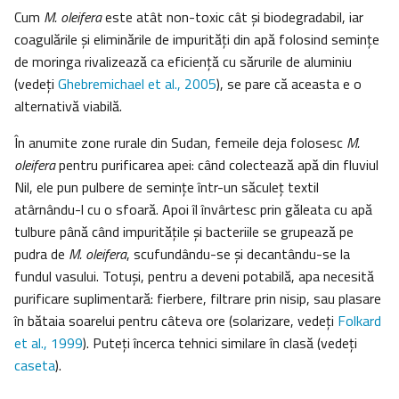
Cum
M. oleifera
este atât non-toxic cât şi biodegradabil, iar
coagulările şi eliminările de impurităţi din apă folosind seminţe
de moringa rivalizează ca eficienţă cu sărurile de aluminiu
(vedeţi
Ghebremichael et al., 2005
), se pare că aceasta e o
alternativă viabilă.
În anumite zone rurale din Sudan, femeile deja folosesc
M.
oleifera
pentru purificarea apei: când colectează apă din fluviul
Nil, ele pun pulbere de seminţe într-un săculeţ textil
atârnându-l cu o sfoară. Apoi îl învârtesc prin găleata cu apă
tulbure până când impurităţile şi bacteriile se grupează pe
pudra de
M. oleifera
, scufundându-se şi decantându-se la
fundul vasului. Totuşi, pentru a deveni potabilă, apa necesită
purificare suplimentară: fierbere, filtrare prin nisip, sau plasare
în bătaia soarelui pentru câteva ore (solarizare, vedeţi
Folkard
et al., 1999
). Puteţi încerca tehnici similare în clasă (vedeţi
caseta
).