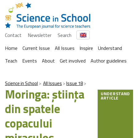
Contact
Newsletter
Search
Home
Current Issue
All Issues
Inspire
Understand
Teach
Events
About
Get involved
Author guidelines
Science in School
All Issues
Issue 18
Moringa: ştiinţa
UNDERSTAND
ARTICLE
din spatele
copacului
miraculos