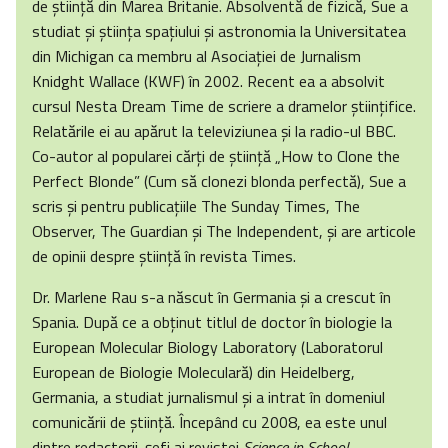
de ştiinţă din Marea Britanie. Absolventă de fizică, Sue a
studiat şi ştiinţa spaţiului şi astronomia la Universitatea
din Michigan ca membru al Asociaţiei de Jurnalism
Knidght Wallace (KWF) în 2002. Recent ea a absolvit
cursul Nesta Dream Time de scriere a dramelor ştiinţifice.
Relatările ei au apărut la televiziunea şi la radio-ul BBC.
Co-autor al popularei cărţi de ştiinţă „How to Clone the
Perfect Blonde” (Cum să clonezi blonda perfectă), Sue a
scris şi pentru publicaţiile The Sunday Times, The
Observer, The Guardian şi The Independent, şi are articole
de opinii despre ştiinţă în revista Times.
Dr. Marlene Rau s-a născut în Germania şi a crescut în
Spania. După ce a obţinut titlul de doctor în biologie la
European Molecular Biology Laboratory (Laboratorul
European de Biologie Moleculară) din Heidelberg,
Germania, a studiat jurnalismul şi a intrat în domeniul
comunicării de ştiinţă. Începând cu 2008, ea este unul
dintre redactorii-şefi ai revistei
Science in School.