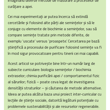
imaginând diverse metode de măsurare a proceselor de
curăţare a apei.
Cei mai experimentaţi ar putea încerca să extindă
cercetările şi folosind alte părţi ale seminţelor şi să le
conjuge cu elemente de biochimie a seminţelor, sau să
compare seminţe tratate prin metode diferite, de
exemplu ‘uscate’ versus ‘proaspete’. Cercetarea pe bază
ştiinţifică a procesului de purificare folosind seminţe va fi
în mod sigur provocatoare pentru tinerii cei mai capabili.
Acest articol se potriveşte bine într-un număr larg de
subiecte curriculare: biologia seminţelor / biochimia
extraselor; chimia purificării apei / comportamentul fizic
al sărurilor; fizică – poate ceva legat de investigarea
densităţii straturilor – şi căutarea de metode alternative.
Ideea ar putea alcătui baza unui proiect inter-curricular cu
lecţiile de ştiinţe sociale, datorită legăturii potenţiale cu
problemele sustenabilităţii şi ale resurselor regenerabile.