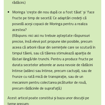
rădăcini.)
Moringa ‘creşte din nou după ce a fost tăiat’ şi ‘face
fructe pe timp de secetă’. Ce adaptări credeţi că
posedă aceşi copacii de Moringa pentru a realiza
acestea?
(Răspuns: nici aici nu trebuie aşteptate răspunsuri
precise, însă elevii pot propune idei posibile, precum
aceea că arborii răsar din seminţele care se scutură în
timpul tăierii, sau că tăierea stimulează apariţia de
lăstari lângă/din trunchi. Pentru a produce fructe pe
durata secetelor arborele ar avea nevoie de rădăcini
întinse (adânci sau întinse, precum cactuşii), sau de
frunze cu rată mică de transpiraţie, sau de un
mecanism pentru colectarea picăturilor de rouă,
precum rădăcinile de suprafaţă.)
Acest articol poate constitui şi baza unor discuţii pe
teme precum: