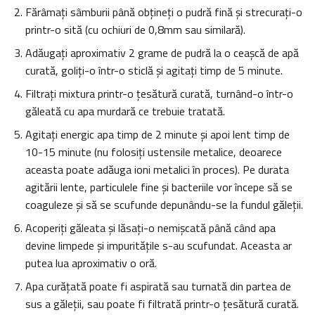
Fărâmaţi sâmburii până obţineţi o pudră fină şi strecuraţi-o
printr-o sită (cu ochiuri de 0,8mm sau similară).
Adăugaţi aproximativ 2 grame de pudră la o ceaşcă de apă
curată, goliţi-o într-o sticlă şi agitaţi timp de 5 minute.
Filtraţi mixtura printr-o ţesătură curată, turnând-o într-o
găleată cu apa murdară ce trebuie tratată.
Agitaţi energic apa timp de 2 minute şi apoi lent timp de
10-15 minute (nu folosiţi ustensile metalice, deoarece
aceasta poate adăuga ioni metalici în proces). Pe durata
agitării lente, particulele fine şi bacteriile vor începe să se
coaguleze şi să se scufunde depunându-se la fundul găleţii.
Acoperiţi găleata şi lăsaţi-o nemişcată până când apa
devine limpede şi impurităţile s-au scufundat. Aceasta ar
putea lua aproximativ o oră.
Apa curăţată poate fi aspirată sau turnată din partea de
sus a găleţii, sau poate fi filtrată printr-o ţesătură curată.