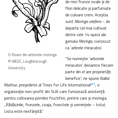
de mici frunze ovale şi de
flori delicate şi parfumate
de culoare crem. Aceştia
sunt
Moringa oleifera
– de
departe cel mai cultivat
dintre cele 14 specii ale
genului
Moringa
, cunoscut
ca ‘arbrele miraculos’.
O floare din arborele moringa
“Se numeşte ‘arborele
© WEDC, Loughborough
miraculos’ deoarece fiecare
University
parte din el are proprietăţi
benefice”, ne spune Balbir
w1
Mathur, preşedinte al Trees for Life International
, o
organizaţie non-profit din SUA care furnizează asistenţă
pentru cultivarea pomilor fructiferi, printre care şi moringa.
„Rădăcinile, frunzele, coaja, frunctele şi seminţele – totul.
Lista este nesfârşită.”