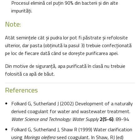
Procesul elimină cel puţin 90% din bacterii şi din alte
impurităţi.
Note:
Atât seminţele cât şi pudra lor pot fi păstrate şi refolosite
ulterior, dar pasta (obţinută la pasul 3) trebuie confecţionată
pe loc de fiecare dată când se doreşte purificarea apei.
Din motive de siguranţă, apa purificată în clasă nu trebuie
folosită ca apă de băut.
References
Folkard G, Sutherland J (2002) Development of a naturally
derived coagulant for water and wastewater treatment.
Water Science and Technology: Water Supply
2(5-6)
: 89-94
Folkard G, Sutherland J, Shaw R (1999) Water clarification
using
Moringa oleifera
seed coagulant. In Shaw, RJ (ed)