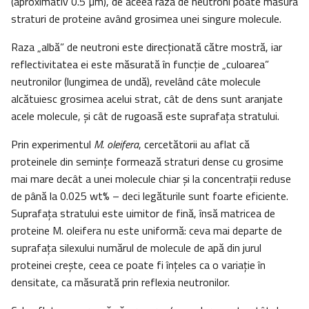
(aproximativ 0.5 µm), de aceea raza de neutroni poate măsura
straturi de proteine având grosimea unei singure molecule.
Raza „albă” de neutroni este direcţionată către mostră, iar
reflectivitatea ei este măsurată în funcţie de „culoarea”
neutronilor (lungimea de undă), revelând câte molecule
alcătuiesc grosimea acelui strat, cât de dens sunt aranjate
acele molecule, şi cât de rugoasă este suprafaţa stratului.
Prin experimentul
M. oleifera
, cercetătorii au aflat că
proteinele din seminţe formează straturi dense cu grosime
mai mare decât a unei molecule chiar şi la concentraţii reduse
de până la 0.025 wt% – deci legăturile sunt foarte eficiente.
Suprafaţa stratului este uimitor de fină, însă matricea de
proteine M. oleifera nu este uniformă: ceva mai departe de
suprafaţa silexului numărul de molecule de apă din jurul
proteinei creşte, ceea ce poate fi înţeles ca o variaţie în
densitate, ca măsurată prin reflexia neutronilor.