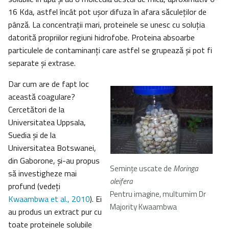
16 Kda, astfel încât pot uşor difuza în afara săculeţilor de
pânză. La concentraţii mari, proteinele se unesc cu soluţia
datorită propriilor regiuni hidrofobe. Proteina absoarbe
particulele de contaminanţi care astfel se grupează şi pot fi
separate şi extrase.
Dar cum are de fapt loc
această coagulare?
Cercetători de la
Universitatea Uppsala,
Suedia şi de la
Universitatea Botswanei,
din Gaborone, şi-au propus
Seminţe uscate de
Moringa
să investigheze mai
oleifera
profund (vedeţi
Pentru imagine, multumim Dr
Kwaambwa et al., 2010
). Ei
Majority Kwaambwa
au produs un extract pur cu
toate proteinele solubile