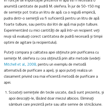
În funcţie de impurităţile prezente în apă va fi necesară o
anumită cantitate de pudră M. oleifera. În jur de 50-150 mg
de seminţe pot trata un litru de apă: ca o regulă empirică,
pudra dintr-o seminţă va fi suficientă pentru un litru de apă
foarte tulbure, sau pentru doi litri de apă mai puţin tulbure.
Experimentând cu mici cantităţi de apă într-un recipient veţi
reuşi să evaluaţi corect cantitatea de pudră necesară şi timpii
optimi de agitare (a recipientului).
Puteţi compara şi calitatea apei obţinute prin purificarea cu
seminţe M. oleifera cu cea obţinută prin alte metode (vedeţi
Mitchell et al., 2008,
pentru un exemplu de metodă
alternativă de purificare a apei), şi apoi puteţi realiza un
clasament privind cea mai eficientă metodă de purificare a
apei.
Scoateţi seminţele din tecile uscate, dacă sunt prezente, şi
apoi descojiţi-le, lăsând doar miezul albicios. Eliminaţi
sâmburii care prezintă pete sau alte semne de stricăciune.