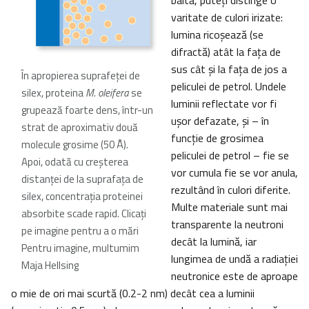
baltă, puteţi distinge o
varitate de culori irizate:
lumina ricoşează (se
difractă) atât la faţa de
sus cât şi la faţa de jos a
În apropierea suprafeţei de
peliculei de petrol. Undele
silex, proteina
M. oleifera
se
luminii reflectate vor fi
grupează foarte dens, într-un
uşor defazate, şi – în
strat de aproximativ două
funcţie de grosimea
molecule grosime (50 Å).
peliculei de petrol – fie se
Apoi, odată cu creşterea
vor cumula fie se vor anula,
distanţei de la suprafaţa de
rezultând în culori diferite.
silex, concentraţia proteinei
Multe materiale sunt mai
absorbite scade rapid. Clicați
transparente la neutroni
pe imagine pentru a o mări
decât la lumină, iar
Pentru imagine, multumim
lungimea de undă a radiaţiei
Maja Hellsing
neutronice este de aproape
o mie de ori mai scurtă (0.2-2 nm) decât cea a luminii