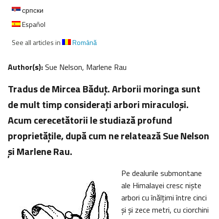
српски
Español
See all articles in
Română
Author(s):
Sue Nelson, Marlene Rau
Tradus de Mircea Băduţ. Arborii moringa sunt
de mult timp consideraţi arbori miraculoşi.
Acum cerecetătorii le studiază profund
proprietăţile, după cum ne relatează Sue Nelson
şi Marlene Rau.
Pe dealurile submontane
ale Himalayei cresc nişte
arbori cu înălţimi între cinci
şi şi zece metri, cu ciorchini