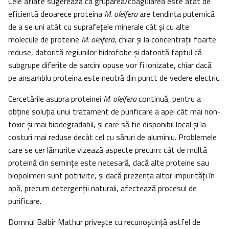
Cele aflate sugerează că gruparea/coagularea este atât de
eficientă deoarece proteina
M. oleifera
are tendinţa puternică
de a se uni atât cu suprafeţele minerale cât şi cu alte
molecule de proteine
M. oleifera
, chiar şi la concentraţii foarte
reduse, datorită regiunilor hidrofobe şi datorită faptul că
subgrupe diferite de sarcini opuse vor fi ionizate, chiar dacă
pe ansamblu proteina este neutră din punct de vedere electric.
Cercetările asupra proteinei
M. oleifera
continuă, pentru a
obţine soluţia unui tratament de purificare a apei cât mai non-
toxic şi mai biodegradabil, şi care să fie disponibil local şi la
costuri mai reduse decât cel cu săruri de aluminiu. Problemele
care se cer lămurite vizează aspecte precum: cât de multă
proteină din seminţe este necesară, dacă alte proteine sau
biopolimeri sunt potrivite, şi dacă prezenţa altor impurităţi în
apă, precum detergenţii naturali, afectează procesul de
purificare.
Domnul Balbir Mathur priveşte cu recunoştinţă astfel de