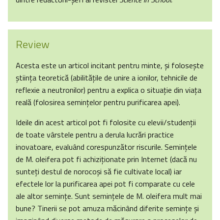
Review
Acesta este un articol incitant pentru minte, şi foloseşte
ştiinţa teoretică (abilităţile de unire a ionilor, tehnicile de
reflexie a neutronilor) pentru a explica o situaţie din viaţa
reală (folosirea seminţelor pentru purificarea apei).
Ideile din acest articol pot fi folosite cu elevii/studenţii
de toate vârstele pentru a derula lucrări practice
inovatoare, evaluând corespunzător riscurile. Seminţele
de M. oleifera pot fi achiziţionate prin Internet (dacă nu
sunteţi destul de norocoşi să fie cultivate local) iar
efectele lor la purificarea apei pot fi comparate cu cele
ale altor seminţe. Sunt seminţele de M. oleifera mult mai
bune? Tinerii se pot amuza măcinând diferite seminţe şi