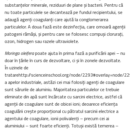
substanţelor minerale, reziduuri de plane şi bacterii. Pentru că
nu toate particulele se decantează pe fundul recipientului, se
adaugă agenţi coagulanţi care ajută la conglomerarea
particulelor. A doua fază este dezinfecţia, care omoară agenţii
patogeni rămăşi, şi pentru care se folosesc compuşi cloruraţi,
ozon, hidrogen sau razele ultraviolete.
Moringa oleifera
poate ajuta în prima fază a purificării apei – nu
doar în ţările în curs de dezvoltare, ci şi în zonele dezvoltate.
În uzinele de
tratarehttp://scienceinschool.org/node/2293#overlay=node/22
a apelor industriale, astăzi cei mai folosiţi agenţi de coagulare
sunt sărurile de aluminiu. Majoritatea particulelor ce trebuie
eliminate din apă sunt încărcate cu sarcini electrice, astfel că
agenţii de coagulare sunt de obicei ioni; deoarece eficienţa
coagulării creşte proporţional cu pătratul sarcinii electrice a
agentului de coagulare, ionii polivalenţi – precum cei ai
aluminiului – sunt foarte eficienţi. Totuşi există temerea –