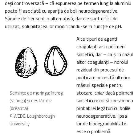
deşi controversată – că expunerea pe termen lung la aluminiu
poate fi asociată cu apariţia de boli neurodegenerative.
Sărurile de fier sunt o alternativă, dar ele sunt dificil de
utilizat, solubilitatea lor modificându-se în funcţie de pH.
Alte tipuri de agenţi
coagulanţi ar fi polimerii
sintetici, dar – ca şi în cazul
altor coagulanţi – noroiul
rezidual din procesul de
purificare necesită ulterior
măsuri speciale pentru
stocare: chiar dacă polimerii
Seminţe de moringa: întregi
sintetici rezolvă chestiunea
(stânga) şi desfăcute
probabilei legături cu bolile
(dreapta)
neurodegenerative, lipsa
© WEDC, Loughborough
lor de biodegradabilitate
University
este o problemă.