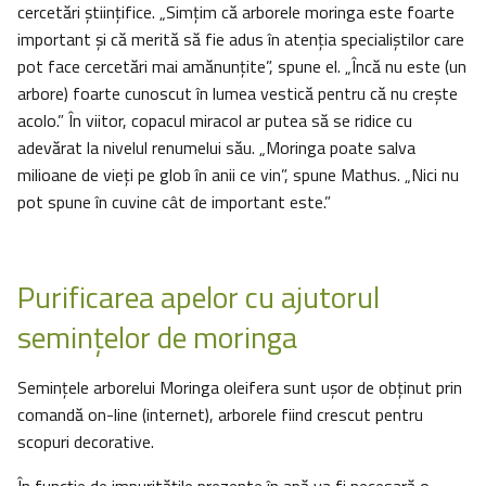
cercetări ştiinţifice. „Simţim că arborele moringa este foarte
important şi că merită să fie adus în atenţia specialiştilor care
pot face cercetări mai amănunţite”, spune el. „Încă nu este (un
arbore) foarte cunoscut în lumea vestică pentru că nu creşte
acolo.” În viitor, copacul miracol ar putea să se ridice cu
adevărat la nivelul renumelui său. „Moringa poate salva
milioane de vieţi pe glob în anii ce vin”, spune Mathus. „Nici nu
pot spune în cuvine cât de important este.”
Purificarea apelor cu ajutorul
seminţelor de moringa
Seminţele arborelui Moringa oleifera sunt uşor de obţinut prin
comandă on-line (internet), arborele fiind crescut pentru
scopuri decorative.