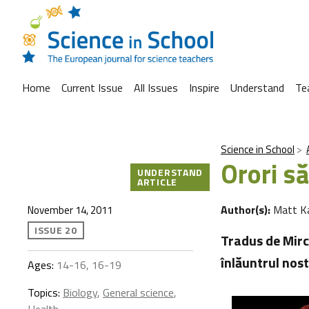
Home
Current Issue
All Issues
Inspire
Understand
Te
Science in School
Orori să
UNDERSTAND
ARTICLE
Author(s):
Matt K
November 14, 2011
ISSUE 20
Tradus de Mirc
înlăuntrul nos
Ages:
14-16, 16-19
Topics:
Biology
,
General science
,