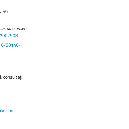
4-59.
nus dussumieri
07002508
16/S0140-
, consultaţi:
ibe.com