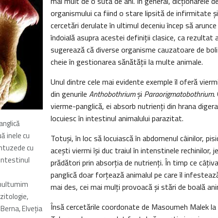
mai mult de o sută de ani. În general, dicţionarele 
organismului ca fiind o stare lipsită de infirmitate ş
cercetări derulate în ultimul deceniu încep să arunc
îndoială asupra acestei definiţii clasice, ca rezultat 
sugerează că diverse organisme cauzatoare de boli 
cheie în gestionarea sănătăţii la multe animale.
Unul dintre cele mai evidente exemple îl oferă viermi
din genurile
Anthobothrium
şi
Paraorigmatobothrium
.
vierme-panglică, ei absorb nutrienţi din hrana digera
locuiesc în intestinul animalului parazitat.
anglică
ă inele cu
Totuşi, în loc să locuiască în abdomenul câinilor, pisi
entuzede cu
aceşti viermi îşi duc traiul în intenstinele rechinilor, 
intestinul
prădători prin absorţia de nutrienţi. În timp ce câţiv
panglică doar forţează animalul pe care îl infestea
 multumim
mai des, cei mai mulţi provoacă şi stări de boală an
zitologie,
Însă cercetările coordonate de Masoumeh Malek la 
Berna, Elveţia