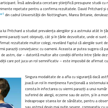
participant. Însă adevărata cercetare ştiinţifică presupune studii cu 
erimente repetate pentru a confirma rezultatele. David Pritchard şi co
w1
din cadrul Universităţii din Nottingham, Marea Britanie, deruleaz
a lui Pritchard a studiat prevalenţa alergiilor şi a astmului atât în ţăr
rmii paraziţi sunt obişnuiţi, cât şi în ţările dezvoltate, unde ei sun
firmat rezultatele multor colegi, revelând faptul că alergiile sunt d
iermii paraziţi convieţuiesc cu oamenii. Aceasta ar putea sugera că pa
i de astm, dar – datorită multor alte condiţii diferite între ţările dez
iţii care pot juca un rol semnificativ – este imposibil de afirmat c
Singura modalitate de a afla cu siguranţă dacă astfe
joacă un rol în menţinerea funcţională a sistemului
consta în infectarea cu viermi paraziţi a unui numă
suferind de alergii, eczeme sau de astm, şi în a mon
îndeaproape starea lor de sănătate, pentru a observ
sau astmul devin mai puţin severe, comparativ cu u