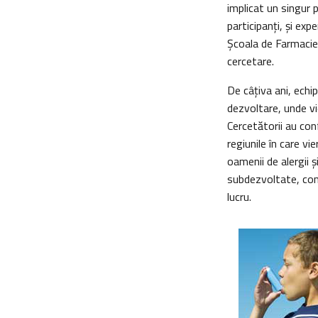
implicat un singur 
participanţi, şi exp
Şcoala de Farmacie
cercetare.
De câţiva ani, echip
dezvoltare, unde vie
Cercetătorii au con
regiunile în care v
oamenii de alergii ş
subdezvoltate, cond
lucru.