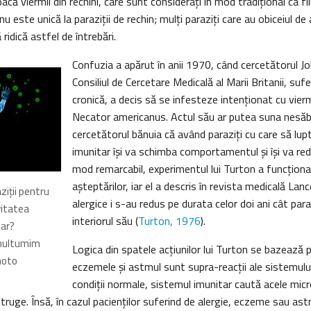
acă viermii din rechini, care sunt consideraţi în mod tradiţional ca fiin
u este unică la paraziţii de rechin; mulţi paraziţi care au obiceiul de 
ridică astfel de întrebări.
Confuzia a apărut în anii 1970, când cercetătorul Jo
Consiliul de Cercetare Medicală al Marii Britanii, sufe
cronică, a decis să se infesteze intenţionat cu vier
Necator americanus. Actul său ar putea suna nesăbu
cercetătorul bănuia că având paraziţi cu care să lup
imunitar îşi va schimba comportamentul şi îşi va redu
mod remarcabil, experimentul lui Turton a funcţio
aşteptărilor, iar el a descris în revista medicală Lanc
ziţii pentru
alergice i s-au redus pe durata celor doi ani cât parazi
vitatea
interiorul său (
Turton, 1976
).
tar?
 multumim
Logica din spatele acţiunilor lui Turton se bazează pe
hoto
eczemele şi astmul sunt supra-reacţii ale sistemului
condiţii normale, sistemul imunitar caută acele mi
struge. Însă, în cazul pacienţilor suferind de alergie, eczeme sau as