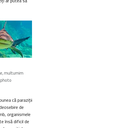
iţi ar putea să
ne, multumim
ckphoto
punea că paraziţii
 deosebire de
imb, organismele
 însă dificil de