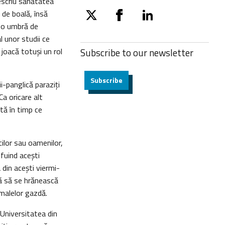
descriu sănătatea
i de boală, însă
twitter
facebook
linkedin
e o umbră de
al unor studii ce
joacă totuşi un rol
Subscribe to our
newsletter
Subscribe
i-panglică paraziţi
 Ca oricare alt
tă în timp ce
cilor sau oamenilor,
jefuind aceşti
a din aceşti viermi-
ză să se hrănească
imalelor gazdă.
Universitatea din