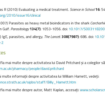
s R (2010) Evaluating a medical treatment.
Science in School
16
: 5
.org/2010/issue16/clinical
(2007) Parasites as heavy metal bioindicators in the shark
Carcharhi
n Gulf.
Parasitology
134(7)
: 1053-1056. doi:
10.1017/S00311820
 IgE, parasites, and allergy.
The Lancet
.
308(7987)
: 686. doi:
10.10
-2
ces
la mai multe despre activitatea lui David Pritchard şi a colegilor săi
.ac.uk/pharmacy/people/david.pritchard
multe informaţii despre activitatea lui William Harnett, vedeţi:
ience.strath.ac.uk/sipbs/staff/Billy_Harnett.htm
fla mai multe despre autor, Matt Kaplan, accesaţi:
www.scholarscr