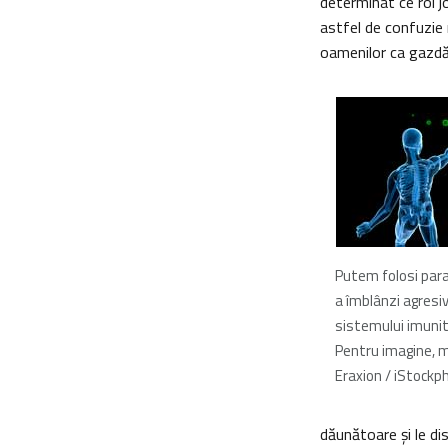
determinat ce rol jo
astfel de confuzie n
oamenilor ca gazdă 
Putem folosi para
a îmblânzi agresi
sistemului imuni
Pentru imagine,
Eraxion / iStockp
dăunătoare şi le di