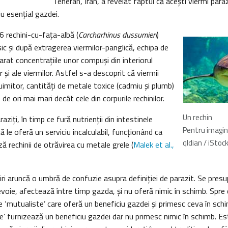
Teheran, Iran, a revelat faptul că aceşti viermi paraz
iu esenţial gazdei.
 rechini-cu-faţa-albă (
Carcharhinus dussumieri
)
sic şi după extragerea viermilor-panglică, echipa de
rat concentraţiile unor compuşi din interiorul
or şi ale viermilor. Astfel s-a descoprit că viermii
imitor, cantităţi de metale toxice (cadmiu şi plumb)
e ori mai mari decât cele din corpurile rechinilor.
Un rechin
raziţi, în timp ce fură nutrienţii din intestinele
Pentru imagi
 că le oferă un serviciu incalculabil, funcţionând ca
qldian / iSto
ză rechinii de otrăvirea cu metale grele (
Malek et al.,
ri aruncă o umbră de confuzie asupra definiţiei de parazit. Se presu
nevoie, afectează între timp gazda, şi nu oferă nimic în schimb. Spre
 ‘mutualiste’ care oferă un beneficiu gazdei şi primesc ceva în sch
 furnizează un beneficiu gazdei dar nu primesc nimic în schimb. Este