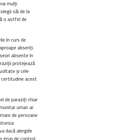
mai mulţi
legii săi de la
ă o astfel de
ile în curs de
t aproape absenţi.
eseori absente în
raziţii protejează
voltate şi cele
u certitudine acest
l de paraziţi chiar
 imunitar uman ar
r mare de persoane
itoriza
a dacă alergiile
n grup de control