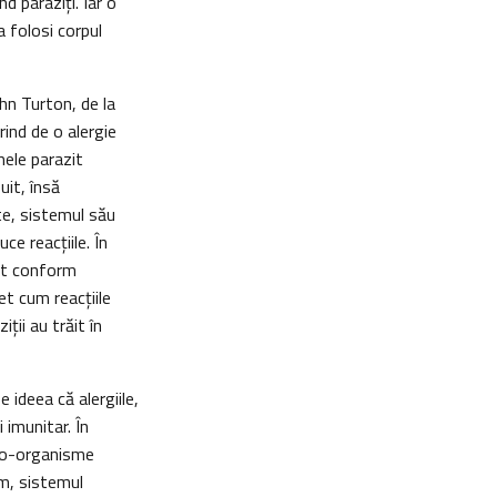
d paraziţi. Iar o
a folosi corpul
hn Turton, de la
rind de o alergie
mele parazit
it, însă
te, sistemul său
ce reacţiile. În
nat conform
et cum reacţiile
ţii au trăit în
 ideea că alergiile,
 imunitar. În
cro-organisme
tm, sistemul