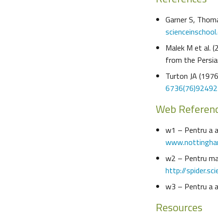
Garner S, Thoma
scienceinschool
Malek M et al. 
from the Persia
Turton JA (1976)
6736(76)92492
Web Referen
w1 – Pentru a af
www.nottingham
w2 – Pentru mai 
http://spider.sc
w3 – Pentru a a
Resources