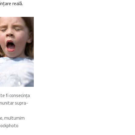
nţare reală.
te fi consecinţa
munitar supra-
ne, multumim
tockphoto