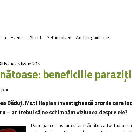
ach
Events
About
Get involved
Author guidelines
All Issues
Issue 20
nătoase: beneficiile paraziţi
aplan
ea Băduţ. Matt Kaplan investighează ororile care lo
tru – ar trebui să ne schimbăm viziunea despre ele?
Definiţia a ce înseamnă om sănătos a fost una cum