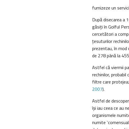
furnizeze un servic
După disecarea a 16
găsiţi în Golful Per
cercetători a compa
ţesuturilor rechinil
prezentau, în mod u
de 278 până la 455 d
Astfel că viermii pa
rechinilor, probabil
filtre care protejea
2007
).
Astfel de descoperi
îşi iau ceea ce au 
organismele numite
numite ‘comensuale’