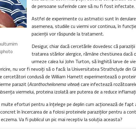
de persoane suferinde care să nu fi fost infectate.
Astfel de experimente cu astmatici sunt în derular
asemenea, studiile cu viermi vor continua, în funcţi
pacienţii vor răspunde la tratament.
 multumim
Desigur, chiar dacă cercetările dovedesc că paraziţii
kphoto
tratarea stărilor alergice, rămâne chestiunea dacă o
urmeze calea lui John Turton, să înghită larve de vi
icire, nu vor fi nevoiţi să o facă: la Universitatea Strathclyde din
 de cercetători condusă de William Harnett experimentează o prote
ierme parazit (
Acanthocheilonema viteae
) care infectează rozătoarele.
absenţa viermelui, proteina izolată are puterea de a reduce inflamaţii
 multe eforturi pentru a înţelege pe deplin cum acţionează de fapt 
 concret în încercarea de a folosi proteinele paraziţilor pentru a con
 eczema. Va fi publicul un pic mai receptiv la soluţia aceasta?