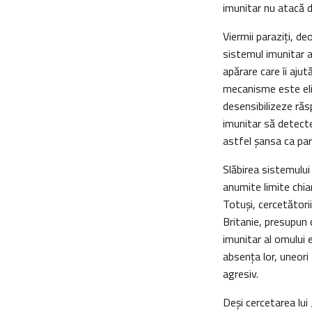
imunitar nu atacă d
Viermii paraziţi, de
sistemul imunitar 
apărare care îi ajut
mecanisme este eli
desensibilizeze răs
imunitar să detect
astfel şansa ca paraz
Slăbirea sistemului 
anumite limite chia
Totuşi, cercetător
Britanie, presupun 
imunitar al omului e
absenţa lor, uneor
agresiv.
Deşi cercetarea lui