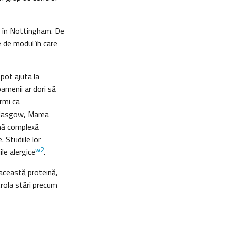
e în Nottingham. De
e de modul în care
 pot ajuta la
amenii ar dori să
ermi ca
 Glasgow, Marea
ină complexă
 Studiile lor
w2
le alergice
.
această proteină,
trola stări precum