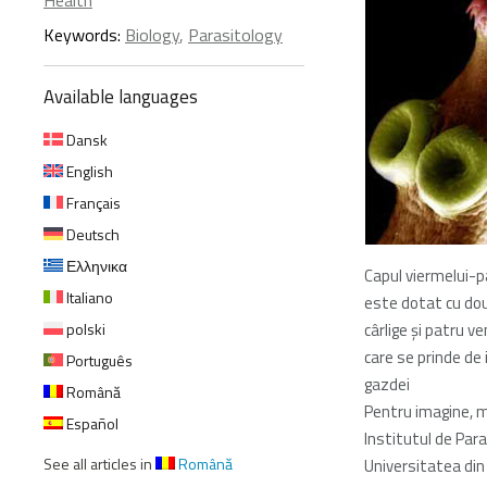
Health
Keywords:
Biology
,
Parasitology
Available languages
Dansk
English
Français
Deutsch
Ελληνικα
Capul viermelui-p
Italiano
este dotat cu dou
polski
cârlige şi patru v
care se prinde de 
Português
gazdei
Română
Pentru imagine,
Español
Institutul de Para
See all articles in
Română
Universitatea din 