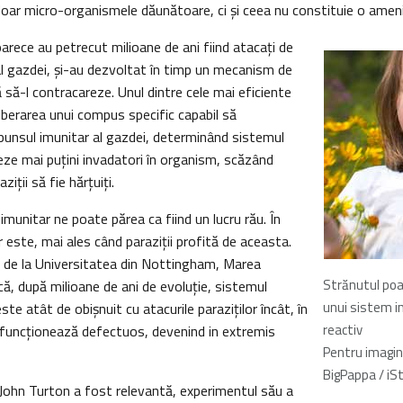
oar micro-organismele dăunătoare, ci şi ceea nu constituie o ameni
oarece au petrecut milioane de ani fiind atacaţi de
al gazdei, şi-au dezvoltat în timp un mecanism de
ă să-l contracareze. Unul dintre cele mai eficiente
berarea unui compus specific capabil să
punsul imunitar al gazdei, determinând sistemul
eze mai puţini invadatori în organism, scăzând
iţii să fie hărţuiţi.
imunitar ne poate părea ca fiind un lucru rău. În
r este, mai ales când paraziţii profită de aceasta.
ii de la Universitatea din Nottingham, Marea
Strănutul poa
că, după milioane de ani de evoluţie, sistemul
unui sistem i
ste atât de obişnuit cu atacurile paraziţilor încât, în
reactiv
i funcţionează defectuos, devenind in extremis
Pentru imagi
BigPappa / iS
 John Turton a fost relevantă, experimentul său a