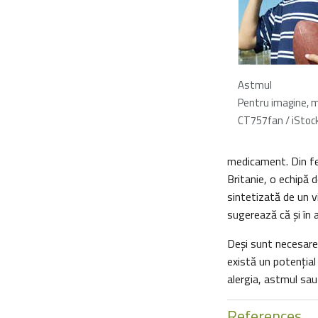
Astmul
Pentru imagine,
CT757fan / iStoc
medicament. Din fer
Britanie, o echipă
sintetizată de un v
sugerează că şi în 
Deşi sunt necesare
există un potenţial
alergia, astmul sau
References