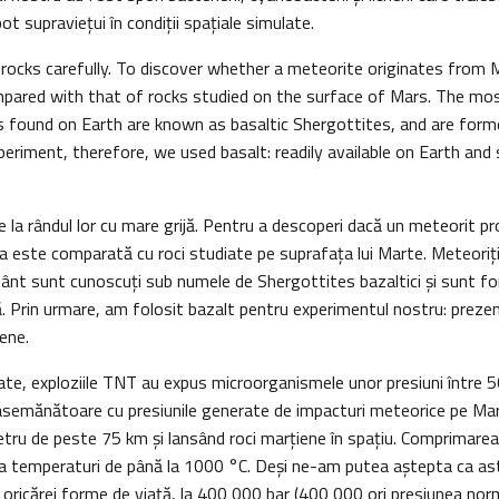
 pot supraviețui în condiții spațiale simulate.
rocks carefully. To discover whether a meteorite originates from M
pared with that of rocks studied on the surface of Mars. The mo
 found on Earth are known as basaltic Shergottites, and are form
xperiment, therefore, we used basalt: readily available on Earth and 
e la rândul lor cu mare grijă. Pentru a descoperi dacă un meteorit p
 este comparată cu roci studiate pe suprafața lui Marte. Meteoriții 
ânt sunt cunoscuți sub numele de Shergottites bazaltici și sunt fo
ă. Prin urmare, am folosit bazalt pentru experimentul nostru: prez
iene.
tate, exploziile TNT au expus microorganismele unor presiuni între 
asemănătoare cu presiunile generate de impacturi meteorice pe Ma
tru de peste 75 km și lansând roci marțiene în spațiu. Comprimarea
a temperaturi de până la 1000 °C. Deși ne-am putea aștepta ca astf
 oricărei forme de viață, la 400 000 bar (400 000 ori presiunea norm