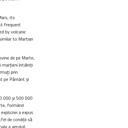
ars, its
st frequent
ed by volcanic
similar to Martian
rovine de pe Marte,
marțieni întâlniți
rmați prin
ent pe Pământ și
50 000 și 500 000
rte, formând
 exploziei a expus
el de condiții să
ala a aerului),