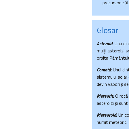
precursori căt
Glosar
Asteroid
:
Una dint
mulți asteroizi s
orbita Pământulu
Cometă:
Unul dint
sistemului solar 
devin vapori ș s
Meteorit
:
O rocă 
asteroizi și sunt 
Meteoroid
:
Un cor
numit meteorit.