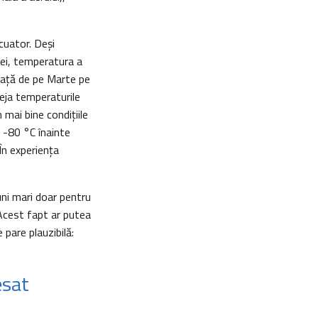
cuator. Deși
rei, temperatura a
iață de pe Marte pe
eja temperaturile
mai bine condițiile
a -80 °C înainte
În experiența
uni mari doar pentru
 Acest fapt ar putea
 pare plauzibilă:
esat