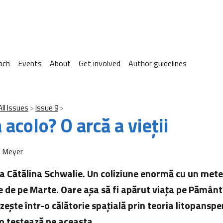
ach
Events
About
Get involved
Author guidelines
All Issues
Issue 9
 acolo? O arcă a vieții
a Meyer
a Cătălina Schwalie. Un coliziune enormă cu un meteo
re de pe Marte. Oare așa să fi apărut viața pe Pământ
ește într-o călătorie spațială prin teoria litopanspe
o testează pe aceasta…