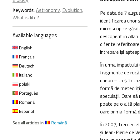
Biology
Keywords:
Astronomy
,
Evolution
,
Pe data de 7 augus
What is life?
identificarea unor 
microscopice găsit
Available languages
descoperit în Allan 
diferite referitoare
English
întrebare își aștea
Français
În urma impactului 
Deutsch
fragmente de rocă p
Italiano
uneori – ca și în ca
polski
formă de meteoriți
Português
speculații. Oare să
Română
poate pe o altă pla
Español
oare prima formă 
See all articles in
Română
În 2007, trei cerc
și Jean-Pierre de 