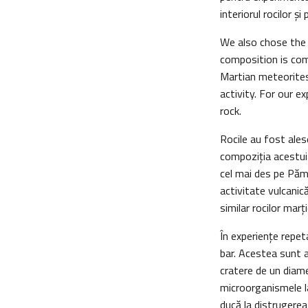
interiorul rocilor și
We also chose the 
composition is com
Martian meteorites
activity. For our e
rock.
Rocile au fost ales
compoziția acestuia
cel mai des pe Păm
activitate vulcanic
similar rocilor marț
În experiențe repe
bar. Acestea sunt 
cratere de un diame
microorganismele l
ducă la distrugerea