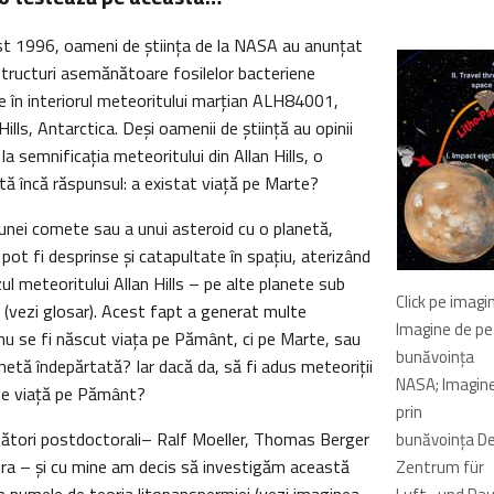
t 1996, oameni de știința de la NASA au anunțat
structuri asemănătoare fosilelor bacteriene
e în interiorul meteoritului marțian ALH84001,
Hills, Antarctica. Deși oamenii de știință au opinii
 la semnificația meteoritului din Allan Hills, o
ptă încă răspunsul: a existat viață pe Marte?
unei comete sau a unui asteroid cu o planetă,
ot fi desprinse și catapultate în spațiu, aterizând
zul meteoritului Allan Hills – pe alte planete sub
Click pe imagi
 (vezi glosar). Acest fapt a generat multe
Imagine de pe
 nu se fi născut viața pe Pământ, ci pe Marte, sau
bunăvoința
netă îndepărtată? Iar dacă da, să fi adus meteoriții
NASA; Imagin
de viață pe Pământ?
prin
etători postdoctorali– Ralf Moeller, Thomas Berger
bunăvoința D
Vera – și cu mine am decis să investigăm această
Zentrum für