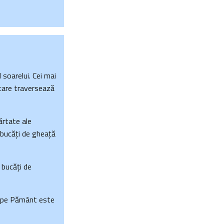
 soarelui. Cei mai
e care traversează
părtate ale
, bucăți de gheață
 bucăți de
ea pe Pământ este