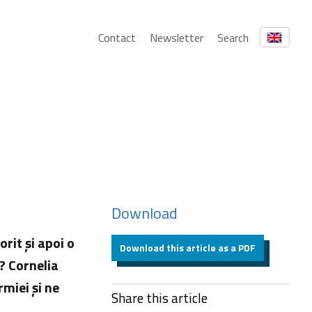
Contact
Newsletter
Search
Download
rit și apoi o
Download this article as a PDF
? Cornelia
rmiei și ne
Share this article