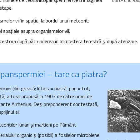
b numele de teoria litopanspermiei (vezi imaginea
Luft- und Ra
 etape:
melor vii în spațiu, la bordul unui meteorit.
ei spațiale asupra organismelor vii.
acestora după pătrunderea în atmosfera terestră și după aterizare.
topanspermiei – tare ca piatra?
rmiei (din greacă: lithos = piatră, pan = tot,
ă) a fost propusă în 1903 de către omul de
cante Arrhenius. Deși preponderent contestată,
rijinul ei:
eoriților lunari și marțieni pe Pământ
ialului organic și (posibil) a fosilelor microbiene