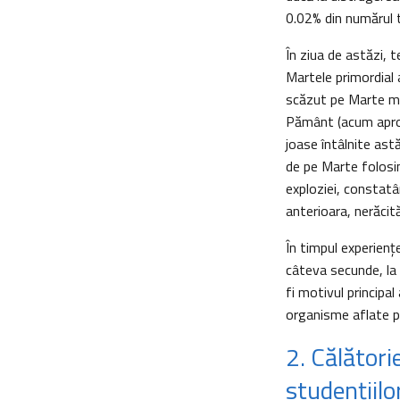
0.02% din numărul 
În ziua de astăzi, 
Martele primordial 
scăzut pe Marte ma
Pământ (acum aprox
joase întâlnite ast
de pe Marte folosin
exploziei, constatâ
anterioara, nerăcit
În timpul experienț
câteva secunde, la 
fi motivul principal
organisme aflate pe
2. Călător
studențiilo