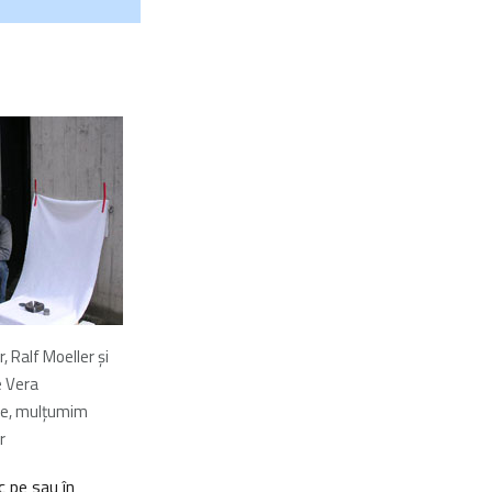
, Ralf Moeller și
e Vera
ne, mulţumim
r
c pe sau în