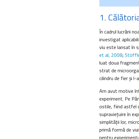
1. Călători
În cadrul lucrării 
investigat aplicabil
viu este lansat în 
et al, 2008
;
Stöffl
luat doua fragment
strat de microorgan
cilindru de fier și 
Am avut motive în
experiment. Pe Pămâ
ostile, fiind astfe
supraviețuire în ex
simplității lor, mi
primă formă de via
pentru experimentul