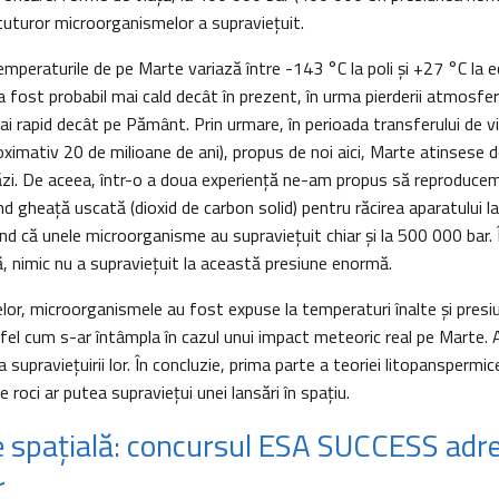
tuturor microorganismelor a supraviețuit.
temperaturile de pe Marte variază între -143 °C la poli și +27 °C la e
a fost probabil mai cald decât în prezent, în urma pierderii atmosfe
i rapid decât pe Pământ. Prin urmare, în perioada transferului de v
imativ 20 de milioane de ani), propus de noi aici, Marte atinsese d
ăzi. De aceea, într-o a doua experiență ne-am propus să reproducem 
d gheață uscată (dioxid de carbon solid) pentru răcirea aparatului l
nd că unele microorganisme au supraviețuit chiar și la 500 000 bar. 
ă, nimic nu a supraviețuit la această presiune enormă.
elor, microorganismele au fost expuse la temperaturi înalte și presi
fel cum s-ar întâmpla în cazul unui impact meteoric real pe Marte.
 a supraviețuirii lor. În concluzie, prima parte a teoriei litopanspermice
 roci ar putea supraviețui unei lansări în spațiu.
ie spațială: concursul ESA SUCCESS adr
r