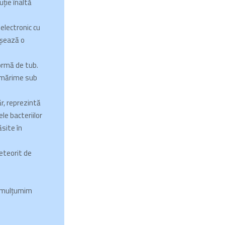
uție înaltă
electronic cu
ișează o
ormă de tub.
 mărime sub
ăr, reprezintă
le bacteriilor
site în
teorit de
, mulţumim