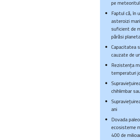
pe meteoritul 
Faptul că, în
asteroizi mar
suficient de m
părăsi planet
Capacitatea sp
cauzate de un
Rezistența mic
temperaturi jo
Supraviețuirea
chihlimbar sa
Supraviețuirea
ani
Dovada paleo
ecosisteme mi
400 de milioa