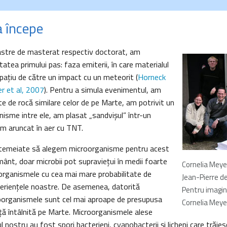
a începe
noastre de masterat respectiv doctorat, am
itatea primului pas: faza emiterii, în care materialul
spațiu de către un impact cu un meteorit (
Horneck
er et al, 2007
). Pentru a simula evenimentul, am
e de rocă similare celor de pe Marte, am potrivit un
isme intre ele, am plasat „sandvișul” într-un
l-am aruncat în aer cu TNT.
temeiate să alegem microorganisme pentru acest
nt, doar microbii pot supraviețui în medii foarte
Cornelia Meyer
l organismele cu cea mai mare probabilitate de
Jean-Pierre d
periențele noastre. De asemenea, datorită
Pentru imagi
croorganismele sunt cel mai aproape de presupusa
Cornelia Meye
ță întâlnită pe Marte. Microorganismele alese
 nostru au fost spori bacterieni, cyanobacterii și licheni care trăies