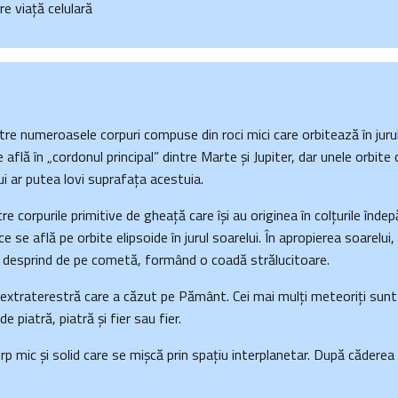
re viață celulară
re numeroasele corpuri compuse din roci mici care orbitează în jurul
e află în „cordonul principal” dintre Marte și Jupiter, dar unele orbit
i ar putea lovi suprafața acestuia.
re corpurile primitive de gheață care își au originea în colțurile înde
ce se află pe orbite elipsoide în jurul soarelui. În apropierea soarelui
e desprind de pe cometă, formând o coadă strălucitoare.
extraterestră care a căzut pe Pământ. Cei mai mulți meteoriți sunt
de piatră, piatră și fier sau fier.
p mic și solid care se mișcă prin spațiu interplanetar. După căder