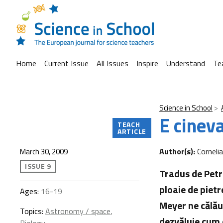
Home
Current Issue
All Issues
Inspire
Understand
Te
Science in School
E cineva
TEACH
ARTICLE
Author(s):
Corneli
March 30, 2009
ISSUE 9
Tradus de Petr
ploaie de piet
Ages:
16-19
Meyer ne călăuz
Topics:
Astronomy / space
,
dezvăluie cum 