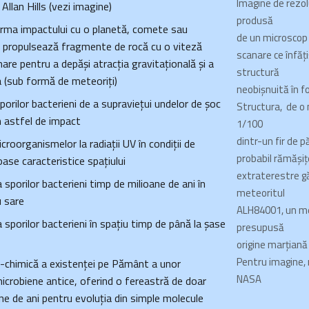
Imagine de rezol
Allan Hills (vezi imagine)
produsă
 urma impactului cu o planetă, comete sau
de un microscop 
i propulsează fragmente de rocă cu o viteză
scanare ce înfăț
are pentru a depăși atracția gravitațională și a
structură
a (sub formă de meteoriți)
neobișnuită în f
orilor bacterieni de a supraviețui undelor de șoc
Structura, de o
 astfel de impact
1/100
dintr-un fir de p
roorganismelor la radiații UV în condiții de
probabil rămășițe
ase caracteristice spațiului
extraterestre gă
 sporilor bacterieni timp de milioane de ani în
meteoritul
u sare
ALH84001, un me
 sporilor bacterieni în spațiu timp de până la șase
presupusă
origine marțiană
Pentru imagine
-chimică a existenței pe Pământ a unor
NASA
crobiene antice, oferind o fereastră de doar
ne de ani pentru evoluția din simple molecule