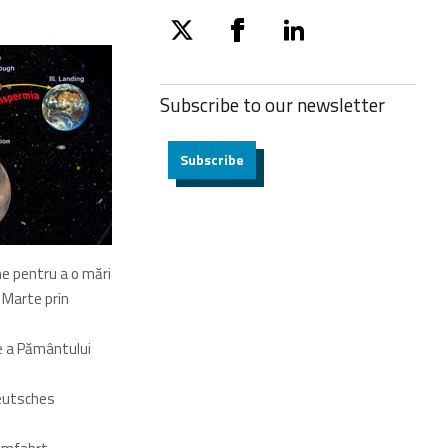
twitter
facebook
linkedin
Subscribe to our
newsletter
Subscribe
ne pentru a o mări
 Marte prin
e a Pământului
eutsches