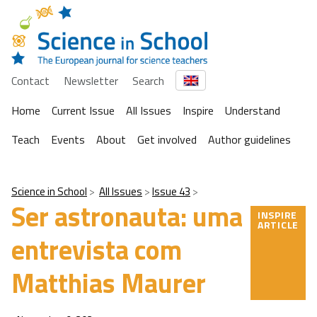
Contact
Newsletter
Search
Home
Current Issue
All Issues
Inspire
Understand
Teach
Events
About
Get involved
Author guidelines
Science in School
All Issues
Issue 43
Ser astronauta: uma
INSPIRE
ARTICLE
entrevista com
Matthias Maurer