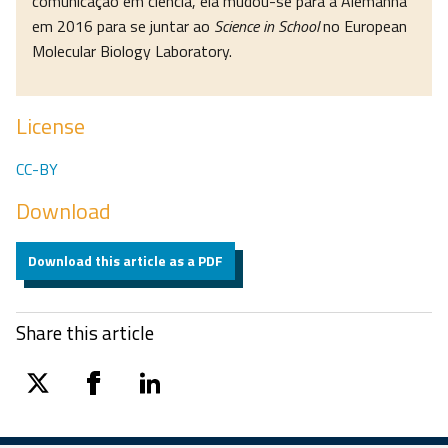
comunicação em ciência, ela mudou-se para a Alemanha
em 2016 para se juntar ao
Science in School
no European
Molecular Biology Laboratory.
License
CC-BY
Download
Download this article as a PDF
Share this article
twitter
facebook
linkedin