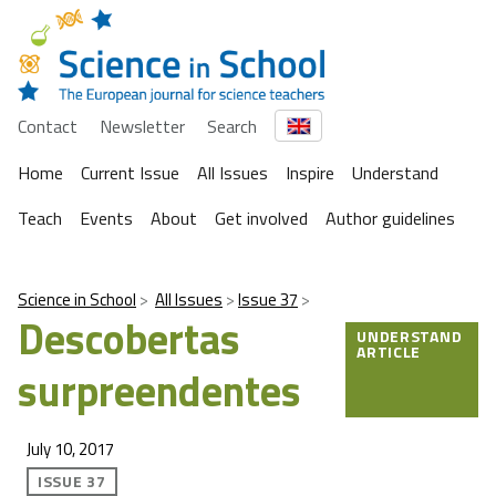
Contact
Newsletter
Search
Home
Current Issue
All Issues
Inspire
Understand
Teach
Events
About
Get involved
Author guidelines
Science in School
All Issues
Issue 37
Descobertas
UNDERSTAND
ARTICLE
surpreendentes
July 10, 2017
ISSUE 37