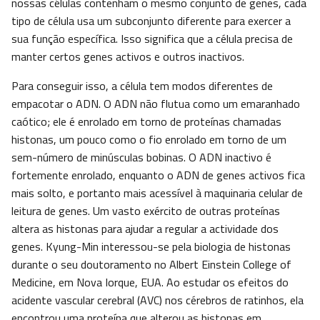
nossas células contenham o mesmo conjunto de genes, cada
tipo de célula usa um subconjunto diferente para exercer a
sua função específica. Isso significa que a célula precisa de
manter certos genes activos e outros inactivos.
Para conseguir isso, a célula tem modos diferentes de
empacotar o ADN. O ADN não flutua como um emaranhado
caótico; ele é enrolado em torno de proteínas chamadas
histonas, um pouco como o fio enrolado em torno de um
sem-número de minúsculas bobinas. O ADN inactivo é
fortemente enrolado, enquanto o ADN de genes activos fica
mais solto, e portanto mais acessível à maquinaria celular de
leitura de genes. Um vasto exército de outras proteínas
altera as histonas para ajudar a regular a actividade dos
genes. Kyung-Min interessou-se pela biologia de histonas
durante o seu doutoramento no Albert Einstein College of
Medicine, em Nova Iorque, EUA. Ao estudar os efeitos do
acidente vascular cerebral (AVC) nos cérebros de ratinhos, ela
encontrou uma proteína que alterou as histonas em