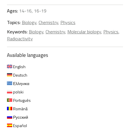
Ages:
14-16, 16-19
Topics:
Biology
,
Chemistry
,
Physics
Keywords:
Biology
,
Chemistry
,
Molecular biology
,
Physics
,
Radioactivity
Available languages
English
Deutsch
Ελληνικα
polski
Português
Română
Русский
Español