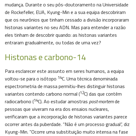
mudança. Durante o seu pós-doutoramento na Universidade
de Rockefeller, EUA, Kyung-Min e a sua equipa descobriram
que os neurónios que tinham cessado a divisão incorporaram
histonas variantes no seu ADN. Mas para entender a razão
eles tinham de descobrir quando: as histonas variantes
entraram gradualmente, ou todas de uma vez?
Histonas e carbono-14
Para esclarecer este assunto em seres humanos, a equipa
14
voltou-se para o isótopo
C. Uma técnica denominada
espectrometria de massa permitiu-lhes distinguir histonas
12
variantes contendo carbono normal (
C) das que contêm
14
radiocarbono (
C). Ao estudar amostras
post-mortem
de
pessoas que viveram na era dos ensaios nucleares,
verificaram que a incorporação de histonas variantes parece
ocorrer antes da puberdade. “Não é um processo gradual”, diz
Kyung-Min. “Ocorre uma substituição muito intensa na fase