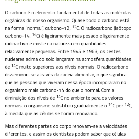
O carbono é o elemento fundamental de todas as moléculas
orgânicas do nosso organismo. Quase todo o carbono está
12
na forma “normal”, carbono-12,
C. O radiocarbono (isótopo
14
carbono-14,
C) é ligeiramente mais pesado e ligeiramente
radioactivo e existe na natureza em quantidades
relativamente pequenas. Entre 1945 e 1963, os testes
nucleares acima do solo lançaram na atmosfera quantidades
14
de
C muito superiores aos níveis normais. O radiocarbono
disseminou-se através da cadeia alimentar, o que significa
que as pessoas que viveram nessa época incorporaram no
organismo mais carbono-14 do que o normal. Com a
14
diminuição dos níveis de
C no ambiente para os valores
14
12
normais, o organismo substituiu gradualmente o
C por
C,
à medida que as células se foram renovando.
Mas diferentes partes do corpo renovam-se a velocidades
diferentes, e assim os cientistas podem saber que células