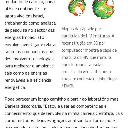
mudando de carreira, país e
até de continente – e
agora vive em Israel,
trabalhando como analista
Mapas da cápside por
de pesquisa no sector das
partículas de HIV imaturas. A
energias limpas. Isto
reconstrução em 3D por
envolve investigar e relatar
computador mostra a cápside
sobre as companhias que
imatura do HIV que matura
desenvolvem tecnologias
para formar a cápsula
para melhorar o ambiente,
proteica do vírus infeccioso
tais como as energias
Imagem cortesia de John Briggs
renováveis e a eficiência
/ EMBL
energética.
Pode parecer um longo caminho a partir do laboratório mas
Daniella discordaria. “Estou a usar as competências e
conhecimento que desenvolvi na minha carreira científica, tais
como métodos de investigação, analisando informação e
escrevendo e apresentando as minhas descobertas. Estou