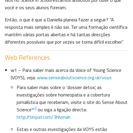
Nós no
Science in School
estamos ansiosos por ouvir o que
você e os seus alunos fizeram.
Então, o que é que a Daniella planeia fazer a seguir? “A
resposta mais simples é não sei. Ter uma formação científica
mantém várias portas abertas e há tantas direcções
diferentes possíveis que por vezes se torna difícil escolher.”
Web References
w1 – Para saber mais acerca da Voice of Young Science
(VOYS), veja:
www.senseaboutscience.org.uk/voys
Para saber mais sobre o ‘dossier detox’, as
investigações sobre homeopatia e a cobertura
jornalística que receberam, visite o site do Sense About
w2
Science
ou siga a ligação directa:
http://tinyurl.com/3hlvmah
Estas e outras investigações da VOYS estão