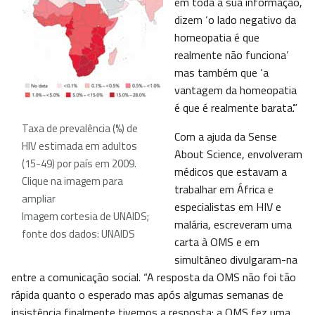
em toda a sua informação,
dizem ‘o lado negativo da
homeopatia é que
realmente não funciona’
mas também que ‘a
vantagem da homeopatia
é que é realmente barata’.”
Taxa de prevalência (%) de
Com a ajuda da Sense
HIV estimada em adultos
About Science, envolveram
(15-49) por país em 2009.
médicos que estavam a
Clique na imagem para
trabalhar em África e
ampliar
especialistas em HIV e
Imagem cortesia de UNAIDS;
malária, escreveram uma
fonte dos dados: UNAIDS
carta à OMS e em
simultâneo divulgaram-na
entre a comunicação social. “A resposta da OMS não foi tão
rápida quanto o esperado mas após algumas semanas de
insistência finalmente tivemos a resposta: a OMS fez uma