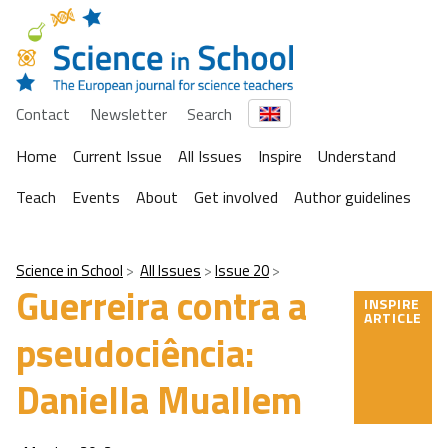
Contact
Newsletter
Search
Home
Current Issue
All Issues
Inspire
Understand
Teach
Events
About
Get involved
Author guidelines
Science in School
All Issues
Issue 20
Guerreira contra a
INSPIRE
ARTICLE
pseudociência:
Daniella Muallem