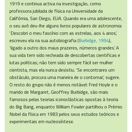
1919 e continua activa na investigação, como
professora jubilada de física na Universidade da
Califórnia, San Diego, EUA. Quando era uma adolescente,
o seu avô deu-lhe alguns livros populares de astronomia:
‘Descobri o meu fascínio com as estrelas, aos 4 anos’,
escreveu ela na sua autobiografia (
Burbidge, 1994
),
‘ligado a outro dos maus prazeres, números grandes’. A
sua vida tem sido recheada de descobertas cientificas e
lutas politicas; não tem sido sempre fácil ser mulher
cientista, mas ela nunca desistiu. ‘Se encontrares um
obstáculo, procura uma maneira de o contornar’, sugere.
O resto do grupo não é menos notável: Fred Hoyle e o
marido de Margaret, Geoffrey Burbidge, são mais
famosos pelas teorias iconoclásticas opostas á teoria
do Big Bang, enquanto William Fowler partilhou o Prémio
Nobel da física em 1983 pelos seus estudos teóricos e
experimentais em nucleosíntese.