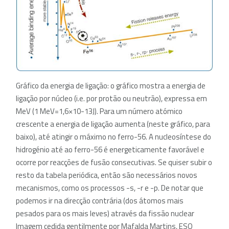
Gráfico da energia de ligação: o gráfico mostra a energia de
ligação por núcleo (i.e. por protão ou neutrão), expressa em
MeV (1 MeV=1,6×10-13J). Para um número atómico
crescente a energia de ligação aumenta (neste gráfico, para
baixo), até atingir o máximo no ferro-56. A nucleosíntese do
hidrogénio até ao ferro-56 é energeticamente favorável e
ocorre por reacções de fusão consecutivas. Se quiser subir o
resto da tabela periódica, então são necessários novos
mecanismos, como os processos -s, -r e -p. De notar que
podemos ir na direcção contrária (dos átomos mais
pesados para os mais leves) através da fissão nuclear
Imagem cedida gentilmente por Mafalda Martins, ESO