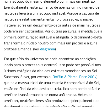
num isótopo do mesmo elemento com mais um neutrão.
Eventualmente, este aumento de apenas um no número de
neutrões levará a um isótopo instável. Porque a captura de
neutrões é relativamente lenta no processo-s, o núcleo
instável sofre um decaimento-beta antes de mais neutrões
poderem ser capturados. Por outras palavras, á medida que a
primeira configuração instável é atingida, o decaimento-beta
transforma o núcleo noutro com mais um protão e alguns
protões a menos. (ver
diagrama
).
Em que sítio do Universo se pode encontrar as condições
ideais para o processo-s ocorrer? Isto pode ser possível nos
últimos estágios da vida das estrelas semelhantes ao Sol.
Sabemos já (ver, por exemplo,
Boffin & Pierce-Price 2007
)
que se a massa inicial de uma estrela é comparável á do Sol,
então no final da vida desta estrela, fica sem combustível e
arrefece transformando-se numa anã branca. Antes de
arrefecer, neutrões livres são produzidos (principalmente do
decaimento do carbono e do néon): são suficientemente