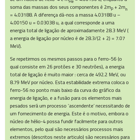
He
soma das massas dos seus componentes é 2m
+ 2m
P
n
= 4.03188. A diferença dá-nos a massa 4.03188 u –
4.00150 u = 0.03038 u, a qual corresponde a uma
energia total de ligação de aproximadamente 28.3 MeV (
a energia de ligação por núcleo é de 28.3/(2 + 2) = 7.07
MeV).
Se repetirmos os mesmos passos para o ferro-56 (o
qual consiste em 26 protões e 30 neutrões), a energia
total de ligação é muito maior : cerca de 492.2 MeV, ou
8.79 MeV por núcleo. Esta estabilidade extrema coloca o
ferro-56 no ponto mais baixo da curva do gráfico da
energia de ligação, e a fusão para os elementos mais
pesados será um processo ‘ascendente’ necessitando de
um fornecimento de energia. Este é o motivo, embora o
núcleo de hélio-4 possa fundir facilmente para outros
elementos, pelo qual são necessários processos mais
extremos (descritos neste articulo) são necessários para