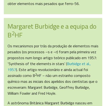
obter elementos mais pesados que ferro-56.
Margaret Burbidge e a equipa do
2
B
HF
Os mecanismos por trás da produção de elementos mais
pesados (os processos –s e –r) foram pela primeira vez
propostos num longo artigo teórico publicado em 1957:
‘Synthesis of the elements in stars’ (
Burbidge et al.,
1957
). Este artigo revolucionário e ainda actual foi
2
assinado como B
HF – não um estranho composto
químico mas as iniciais dos apelidos dos cientistas que o
escreveram: Margaret Burbidge, Geoffrey Burbidge,
William Fowler and Fred Hoyle.
A astrónoma Britânica Margaret Burbidge nasceu em