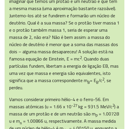
imaginar que temos um protão e um neutrão e que tem
a mesma massa (uma aproximação bastante razoável).
Juntemo-los até se fundirem e formarão um núcleo de
deutério. Qual é a sua massa? Se o protão tiver massa 1
e o protão também massa 1, seria de esperar uma
massa de 2, não era? Não é bem assim: a massa do
núcleo de deutério é menor que a soma das massas dos
dois – alguma massa desapareceu! A solução está na
2
famosa equação de Einstein, E = mc
. Quando duas
partículas fundem, libertam a energia de ligação EB, mas
uma vez que massa e energia são equivalentes, isto
2
significa que a massa correspondente m
= E
/c
, se
B
B
perdeu.
Vamos considerar primeiro hélio-4 e o ferro-56. Em
-27
2
massas atómicas (u = 1.66 x 10
kg = 931.5 MeV/c
) a
massa de um protão e de um neutrão são m
= 1.00728
P
u e m
= 1.00866 u, respectivamente. A massa medida
n
de um núcleo de hélio-4 é m
= 4.00150 u, enquanto a