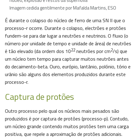
núcleo, explosão e restos da supernova
Imagem cedida gentilmente por Mafalda Martins, ESO
É durante o colapso do núcleo de ferro de uma SN II que o
processo-r ocorre. Durante o colapso, electrões e protões
fundem-se para dar lugar a neutrões e neutrinos. O fluxo (o
número por unidade de tempo e unidade de área) de neutrões
22
2
é tão elevado (da ordem dos 10
neutrões por cm
/s) que
um núcleo tem tempo para capturar muitos neutrões antes
do decaimento-beta. Ouro, európio, lantânio, polónio, tório e
urânio são alguns dos elementos produzidos durante este
processo-r.
Captura de protões
Outro processo pelo qual os núcleos mais pesados são
produzidos é por captura de protões (processo-p). Contudo,
um núcleo grande contendo muitos protões tem uma carga
positiva, que repele a aproximação de protões adicionais.