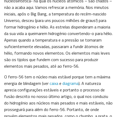
nucleosintética- na qual os núcleos atómicos – são criados –
não a acaba aqui. Vamos refrescar a memória. Nos minutos
iniciais, após o Big Bang, a temperatura do recém-nascido
Universo, desceu (para uns poucos milhões de graus!) para
formar hidrogénio e hélio. As estrelas dispenderam a maioria
da sua vida a queimarem hidrogénio convertendo-o para hélio.
Apenas quando a temperatura e a pressão se tornaram
suficientemente elevadas, passaram a fundir átomos de
hélio, formando novos elementos. Os elementos mais leves
são os tijolos que fundem com sucesso para produzir
elementos mais pesados, até ao ferro-56.
O ferro-56 tem o núcleo mais estável porque tem a máxima
energia de blindagem (ver
caixa
e
diagrama
). A natureza
aprecia configurações estáveis e portanto o processo de
fusão descrito no nosso último artigo, o qual nos conduziu
do hidrogénio aos núcleos mais pesados e mais estáveis, não
prosseguirá para além do ferro-56. Portanto, de onde
provém elementos mais pesados, como o chumbo, a prata, o