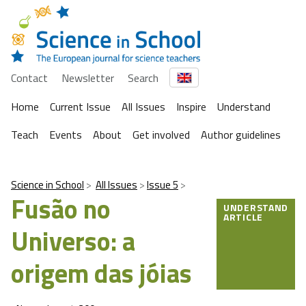
Contact
Newsletter
Search
Home
Current Issue
All Issues
Inspire
Understand
Teach
Events
About
Get involved
Author guidelines
Science in School
All Issues
Issue 5
Fusão no
UNDERSTAND
ARTICLE
Universo: a
origem das jóias