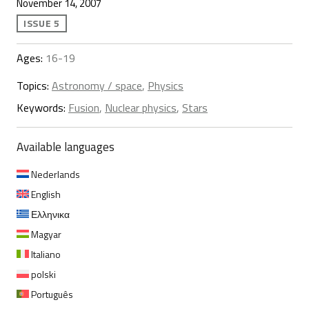
November 14, 2007
ISSUE 5
Ages:
16-19
Topics:
Astronomy / space
,
Physics
Keywords:
Fusion
,
Nuclear physics
,
Stars
Available languages
Nederlands
English
Ελληνικα
Magyar
Italiano
polski
Português