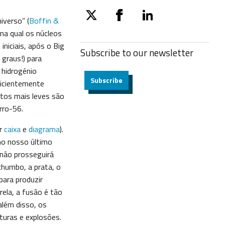
verso” (
Boffin &
twitter
facebook
linkedin
na qual os núcleos
niciais, após o Big
Subscribe to our
newsletter
graus!) para
 hidrogénio
Subscribe
ficientemente
tos mais leves são
rro-56.
er
caixa
e
diagrama
).
no nosso último
 não prosseguirá
humbo, a prata, o
para produzir
ela, a fusão é tão
além disso, os
turas e explosões.