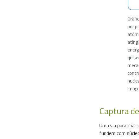
Gráfic
por p
atómi
ating
energ
quise
mecan
contr
nucle
Image
Captura de
Uma via para cria
fundem com núcleo