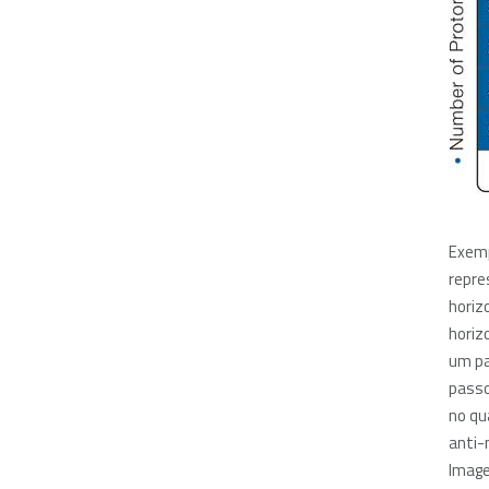
Exemp
repre
horiz
horiz
um pa
passo
no qu
anti-
Image