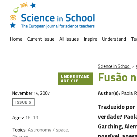
Home
Current Issue
All Issues
Inspire
Understand
Te
Science in School
Fusão n
UNDERSTAND
ARTICLE
Author(s):
Paola R
November 14, 2007
ISSUE 5
Traduzido por
verdade? Paola
Ages:
16-19
Garching, Ale
Topics:
Astronomy / space
,
possível, apesa