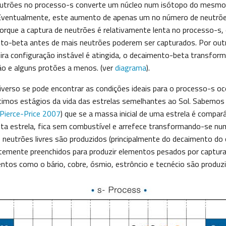
eutrões no processo-s converte um núcleo num isótopo do mesm
Eventualmente, este aumento de apenas um no número de neutrõe
Porque a captura de neutrões é relativamente lenta no processo-s, 
to-beta antes de mais neutrões poderem ser capturados. Por outr
ira configuração instável é atingida, o decaimento-beta transfor
o e alguns protões a menos. (ver
diagrama
).
iverso se pode encontrar as condições ideais para o processo-s oc
ltimos estágios da vida das estrelas semelhantes ao Sol. Sabemos j
Pierce-Price 2007
) que se a massa inicial de uma estrela é compará
esta estrela, fica sem combustível e arrefece transformando-se nu
, neutrões livres são produzidos (principalmente do decaimento do
ntemente preenchidos para produzir elementos pesados por captura
entos como o bário, cobre, ósmio, estrôncio e tecnécio são produz