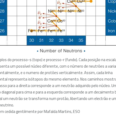
los do processo-s (topo) e processo-r (fundo). Cada posição na escal
senta um possível núcleo diferente, com o número de neutrões a varia
ontalmente, e o numero de protões verticalmente. Assim, cada linha
ontal representa isótopos do mesmo elemento. Nos caminhos mostr
sso para a direita corresponde a um neutrão adquirido pelo núcleo. U
 diagonal para cima e para a esquerda corresponde a um decaimento 
al um neutrão se transforma num protão, libertando um electrão e u
neutrino.
m cedida gentilmente por Mafalda Martins, ESO