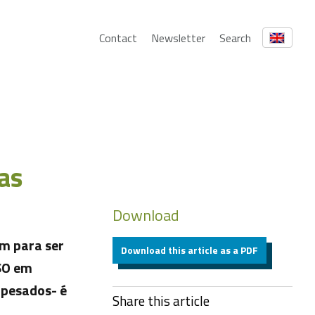
Contact
Newsletter
Search
ias
Download
m para ser
Download this article as a PDF
ESO em
 pesados- é
Share this article