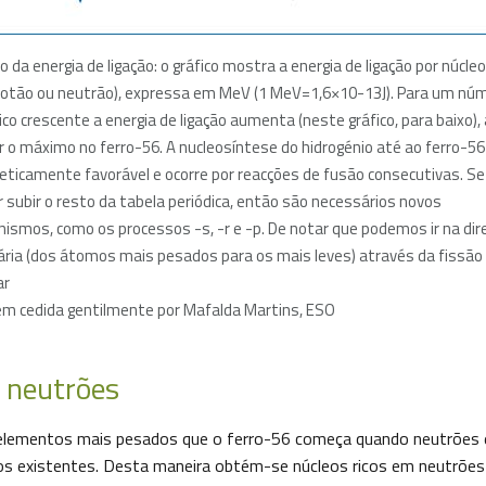
o da energia de ligação: o gráfico mostra a energia de ligação por núcleo 
rotão ou neutrão), expressa em MeV (1 MeV=1,6×10-13J). Para um nú
co crescente a energia de ligação aumenta (neste gráfico, para baixo),
ir o máximo no ferro-56. A nucleosíntese do hidrogénio até ao ferro-56
eticamente favorável e ocorre por reacções de fusão consecutivas. Se
r subir o resto da tabela periódica, então são necessários novos
ismos, como os processos -s, -r e -p. De notar que podemos ir na dir
ária (dos átomos mais pesados para os mais leves) através da fissão
ar
m cedida gentilmente por Mafalda Martins, ESO
 neutrões
r elementos mais pesados que o ferro-56 começa quando neutrões 
s existentes. Desta maneira obtém-se núcleos ricos em neutrões