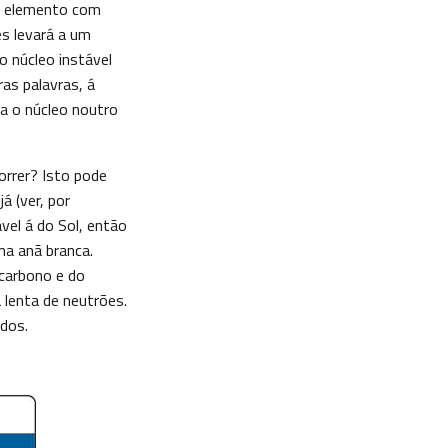
o elemento com
s levará a um
o núcleo instável
as palavras, á
ma o núcleo noutro
orrer? Isto pode
á (ver, por
vel á do Sol, então
ma anã branca.
 carbono e do
 lenta de neutrões.
idos.