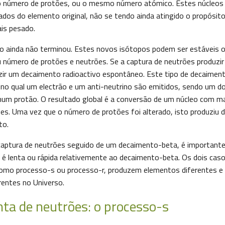
número de protões, ou o mesmo número atómico. Estes núcleos
os do elemento original, não se tendo ainda atingido o propósito i
is pesado.
 ainda não terminou. Estes novos isótopos podem ser estáveis ou
 número de protões e neutrões. Se a captura de neutrões produzi
uzir um decaimento radioactivo espontâneo. Este tipo de decaimen
 no qual um electrão e um anti-neutrino são emitidos, sendo um d
num protão. O resultado global é a conversão de um núcleo com m
es. Uma vez que o número de protões foi alterado, isto produziu 
to.
captura de neutrões seguido de um decaimento-beta, é importante
 é lenta ou rápida relativemente ao decaimento-beta. Os dois caso
omo processo-s ou processo-r, produzem elementos diferentes e
rentes no Universo.
nta de neutrões: o processo-s