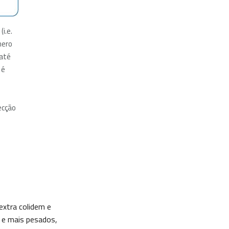
(i.e.
mero
 até
 é
ecção
extra colidem e
 e mais pesados,