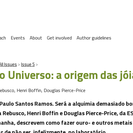
ach
Events
About
Get involved
Author guidelines
All Issues
Issue 5
o Universo: a origem das jó
ebusco, Henri Boffin, Douglas Pierce-Price
 Paulo Santos Ramos. Será a alquimia demasiado bo
 Rebusco, Henri Boffin e Douglas Pierce-Price, da 
manha, descrevem como fazer ouro- e outros metais
r de não ser, infelizmente, no laboratório.