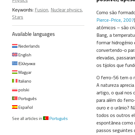
Physics
Keywords:
Fusion
,
Nuclear physics
,
Como são formados
Stars
Pierce-Price, 2007
atómicos – são cri
Available languages
Bang, a temperatur
formar hidrogénio 
Nederlands
convertendo-o par
English
elevadas, passara
Ελληνικα
os tijolos que fun
Magyar
O ferro-56 tem o 
Italiano
A natureza aprecia
polski
artigo, o qual nos
Português
para além do ferr
Español
ouro e o urânio? N
todos os outros e
See all articles in
Português
espontânea como ro
passos seguintes 