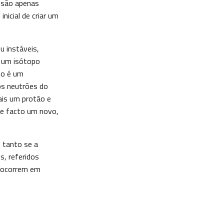
 são apenas
nicial de criar um
 instáveis,
r um isótopo
to é um
os neutrões do
ais um protão e
de facto um novo,
 tanto se a
s, referidos
 ocorrem em