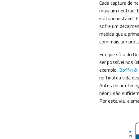
Cada captura de n
mais um neutrão. 
isótopo instável. 
sofre um decaimen
medida que a prime
com mais um protã
Em que sítio do Un
ser possível nos ú
exemplo,
Boffin & 
no final da vida d
Antes de arrefecer
néon): são suficie
Por esta via, elem