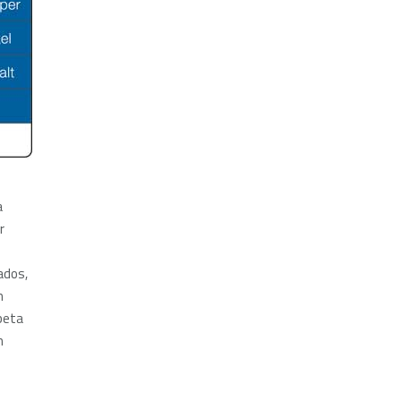
a
r
ados,
m
beta
m