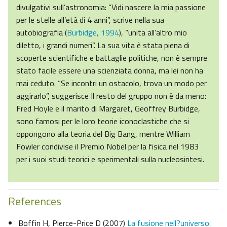
divulgativi sull’astronomia: “Vidi nascere la mia passione
per le stelle all’età di 4 anni”, scrive nella sua
autobiografia (
Burbidge, 1994
), “unita all’altro mio
diletto, i grandi numeri”. La sua vita è stata piena di
scoperte scientifiche e battaglie politiche, non è sempre
stato facile essere una scienziata donna, ma lei non ha
mai ceduto. “Se incontri un ostacolo, trova un modo per
aggirarlo”, suggerisce Il resto del gruppo non è da meno:
Fred Hoyle e il marito di Margaret, Geoffrey Burbidge,
sono famosi per le loro teorie iconoclastiche che si
oppongono alla teoria del Big Bang, mentre William
Fowler condivise il Premio Nobel per la fisica nel 1983
per i suoi studi teorici e sperimentali sulla nucleosintesi.
References
Boffin H, Pierce-Price D (2007)
La fusione nell?universo: