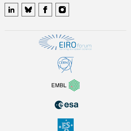
linkedin
bluesky
facebook
instagram