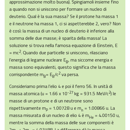
approssimazione molto buona). Spingiamoli insieme fino
a quando non si uniscono per formare un nucleo di
deuterio. Qual è la sua massa? Se il protone ha massa 1
e il neutrone ha massa 1, ci si aspetterebbe 2, vero? Non
è così: la massa di un nucleo di deuterio è inferiore alla
somma delle due masse; è sparita della massa! La
soluzione si trova nella famosa equazione di Einstein, E
2
= mc
. Quando due particelle si uniscono, rilasciano
l’energia di legame nucleare E
, ma siccome energia e
B
massa sono equivalenti, questo significa che la massa
2
corrispondente m
= E
/c
va persa.
B
B
Consideriamo prima l’elio 4 e poi il ferro 56. In unità di
-27
2
massa atomica (u = 1.66 x 10
kg = 931.5 MeV/c
) le
masse di un protone e di un neutrone sono
rispettivamente m
= 1.00728 u e m
= 1.00866 u. La
P
n
massa misurata di un nucleo di elio 4 è m
= 4.00150 u,
He
mentre la somma della massa delle sue componenti è
2m
+ 2m
= 4.03188. La differenza dà la massa