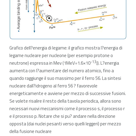
Grafico dell?energia di legame: il grafico mostra l?energia di
legame nucleare per nucleone (per esempio protone o
-13
neutrone) espressa in Mev (1MeV=1.6×10
J). L?energia
aumenta con l?aumentare del numero atomico, fino a
quando raggiunge il suo massimo per il ferro 56. La sintesi
nucleare dall?idrogeno al ferro 56 ? favorevole
energeticamente e avviene per mezzo di successive fusioni.
Se volete risalire il resto della tavola periodica, allora sono
necessari nuovi meccanismi come il processo s, il processo r
e il processo p. Notare che si pu? andare nella direzione
opposta (dai nuclei pesanti verso quelli leggeri) per mezzo
della fusione nucleare