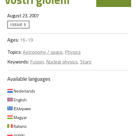
August 23, 2007
ISSUE 5
Ages:
16-19
Topics:
Astronomy / space
,
Physics
Keywords:
Fusion
,
Nuclear physics
,
Stars
Available languages
Nederlands
English
Ελληνικα
Magyar
Italiano
polski