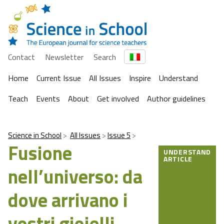
Contact
Newsletter
Search
Home
Current Issue
All Issues
Inspire
Understand
Teach
Events
About
Get involved
Author guidelines
Science in School
All Issues
Issue 5
Fusione
UNDERSTAND
ARTICLE
nell’universo: da
dove arrivano i
vostri gioielli