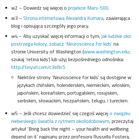
w2 – Dowiedz się więcej o
projekcie Mars-500
.
w3 –
Strona internetowa Alexandra Kumara
, zawierająca
blog i opisująca szczegóły jego pracy.
w4 – Aby uzyskać więcej informacji o tym,
jak ludzkie oko
postrzega kolory, zobacz ‘Neuroscience for kids’
na
stronie University of Washington (
www.washington.edu
;
szukaj ‘retina kids’) lub użyj bezpośredniego odnośnika:
http://tinyurl.com/c3sl9c5
Niektóre strony ‘Neuroscience for kids’ są dostępne w
językach chińskim, holenderskim, niemieckim, włoskim,
japońskim, koreańskim, portugalskim, rosyjskim,
serbskim, słowackim, hiszpańskim, telugu, i tureckim.
w5 – Jeśli chcesz dowiedzieć się czegoś więcej
o związku
niebieskiego światła z rytmem okołodobowym
, przeczytaj
artykuł ‘Bring back the night – your health and wellbeing
depend on it’ napisany przez profesora Russella Fostera,