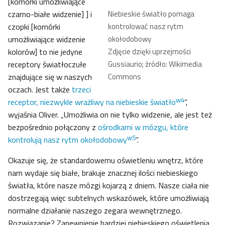
[komórki umożliwiające
czarno-białe widzenie] ] i
Niebieskie światło pomaga
czopki [komórki
kontrolować nasz rytm
umożliwiające widzenie
okołodobowy
kolorów] to nie jedyne
Zdjęcie dzięki uprzejmości
receptory światłoczułe
Gussiaurio; źródło: Wikimedia
znajdujące się w naszych
Commons
oczach. Jest także
trzeci
w4
receptor, niezwykle wrażliwy na niebieskie światło
”,
wyjaśnia Oliver. „Umożliwia on nie tylko widzenie, ale jest też
bezpośrednio połączony z
ośrodkami w mózgu, które
w5
kontrolują nasz rytm okołodobowy
”.
Okazuje się, że standardowemu oświetleniu wnętrz, które
nam wydaje się białe, brakuje znacznej ilości niebieskiego
światła, które nasze mózgi kojarzą z dniem. Nasze ciała nie
dostrzegają więc subtelnych wskazówek, które umożliwiają
normalne działanie naszego zegara wewnętrznego.
Rozwiązanie? Zapewnienie bardziej niebieskiego oświetlenia