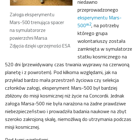
niedawno
przeprowadzonego
Załoga eksperymentu
eksperymentu Mars-
Mars-500 trenująca spacer
w2
500
, na potrzeby
na symulatororze
którego grupa
powierzchni Marsa
wolontariuszy została
Zdjęcia dzięki uprzejmości ESA
zamknięta w symulatorze
statku kosmicznego na
520 dni (przewidywany czas trwania wyprawy na czerwoną
planetę i z powrotem). Pod kilkoma względami, jak na
przykład bardzo mała przestrzeń życiowa czy selekcja
członków załogi, eksperyment Mars-500 był bardziej
zbliżony do misji kosmicznej niż życie na Concordii. Jednak
załoga Marsa-500 nie była narażona na żadne prawdziwe
niebezpieczeństwo i prowadziła badania naukowe na zbyt
szeroko zakrojoną skalę, niemożliwą do utrzymania podczas
misji kosmicznej.
Pod tymi względami