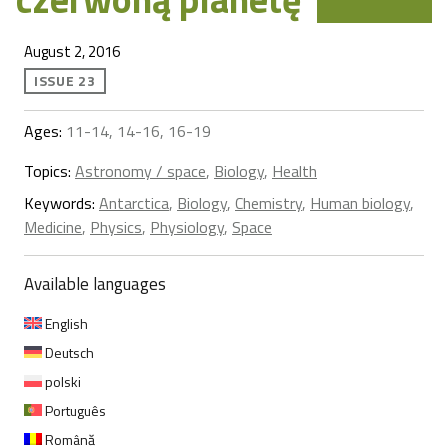
August 2, 2016
ISSUE 23
Ages:
11-14, 14-16, 16-19
Topics:
Astronomy / space
,
Biology
,
Health
Keywords:
Antarctica
,
Biology
,
Chemistry
,
Human biology
,
Medicine
,
Physics
,
Physiology
,
Space
Available languages
English
Deutsch
polski
Português
Română