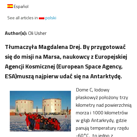
Español
See all articles in
polski
Author(s):
Oli Usher
Tłumaczyła Magdalena Drej. By przygotować
się do misji na Marsa, naukowcy z Europejskiej
Agencji Kosmicznej (European Space Agency,
ESA)muszą najpierw udać się na Antarktydę.
Dome C, lodowy
płaskowyż położony trzy
kilometry nad powierzchnią
morza i 1000 kilometrów
w głąb Antarkrydy, gdzie
panują temperatury rzędu
-60°C, to jedno z