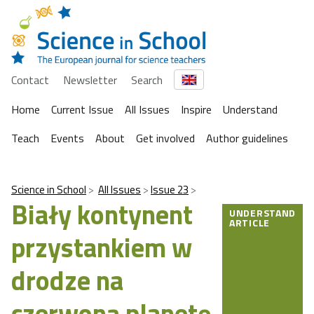
Contact
Newsletter
Search
Home
Current Issue
All Issues
Inspire
Understand
Teach
Events
About
Get involved
Author guidelines
Science in School
All Issues
Issue 23
Biały kontynent
UNDERSTAND
ARTICLE
przystankiem w
drodze na
czerwoną planetę