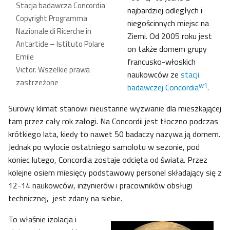
Stacja badawcza Concordia
najbardziej odległych i
Copyright Programma
niegościnnych miejsc na
Nazionale di Ricerche in
Ziemi. Od 2005 roku jest
Antartide – Istituto Polare
on także domem grupy
Emile
francusko-włoskich
Victor. Wszelkie prawa
naukowców ze
stacji
zastrzeżone
w1
badawczej Concordia
.
Surowy klimat stanowi nieustanne wyzwanie dla mieszkającej
tam przez cały rok załogi. Na Concordii jest tłoczno podczas
krótkiego lata, kiedy to nawet 50 badaczy nazywa ją domem.
Jednak po wylocie ostatniego samolotu w sezonie, pod
koniec lutego, Concordia zostaje odcięta od świata. Przez
kolejne osiem miesięcy podstawowy personel składający się z
12-14 naukowców, inżynierów i pracowników obsługi
technicznej, jest zdany na siebie.
To właśnie izolacja i