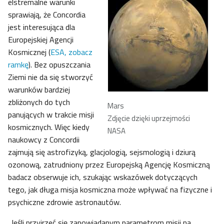
elstremalne warunki
sprawiają, że Concordia
jest interesująca dla
Europejskiej Agencji
Kosmicznej (
ESA, zobacz
ramkę
). Bez opuszczania
Ziemi nie da się stworzyć
warunków bardziej
zbliżonych do tych
Mars
panujących w trakcie misji
Zdjęcie dzięki uprzejmości
kosmicznych. Więc kiedy
NASA
naukowcy z Concordii
zajmują się astrofizyką, glacjologią, sejsmologią i dziurą
ozonową, zatrudniony przez Europejską Agencję Kosmiczną
badacz obserwuje ich, szukając wskazówek dotyczących
tego, jak długa misja kosmiczna może wpływać na fizyczne i
psychiczne zdrowie astronautów.
„Jeśli przyjrzeć się zapowiadanym parametrom misji na