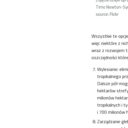
Timo Newton-Sy
source: Flickr
Wszystkie te opcje
więc niektóre z n
wraz z rozwojem te
oszczędności któr
Wylesianie: eli
tropikalnego pr
Dalsze pół mog
hektarów strefy
milionów hektar
tropikalnych i 
i 700 milionów 
Zarządzanie gleb