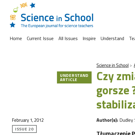
Home
Current Issue
All Issues
Inspire
Understand
Te
Science in School
Czy zmi
UNDERSTAND
ARTICLE
gorsze 
stabili
Author(s):
Dudley 
February 1, 2012
ISSUE 20
Tłumaczenie P