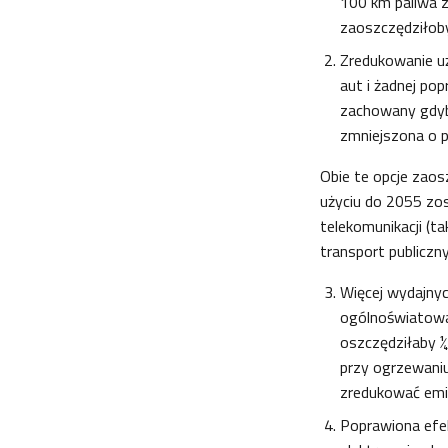
100 km paliwa z
zaoszczędziłoby
Zredukowanie uż
aut i żadnej po
zachowany gdyb
zmniejszona o 
Obie te opcje zaosz
użyciu do 2055 zos
telekomunikacji (ta
transport publiczn
Więcej wydajnyc
ogólnoświatowa
oszczędziłaby ¼
przy ogrzewaniu 
zredukować emi
Poprawiona efe