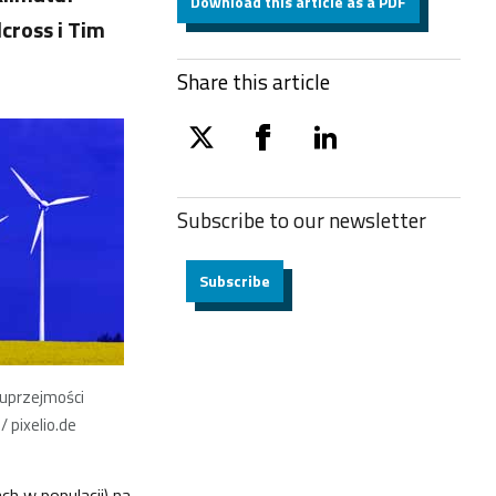
Download this article as a PDF
lcross i Tim
Share this article
twitter
facebook
linkedin
Subscribe to our
newsletter
Subscribe
 uprzejmości
/ pixelio.de
ch w populacji) na