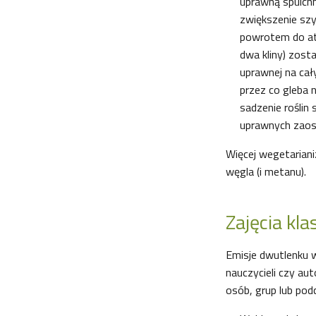
uprawną spulchn
zwiększenie szy
powrotem do atm
dwa kliny) zost
uprawnej na cał
przez co gleba n
sadzenie roślin
uprawnych zaosz
Więcej wegetarian
węgla (i metanu).
Zajęcia kl
Emisje dwutlenku wę
nauczycieli czy au
osób, grup lub pod