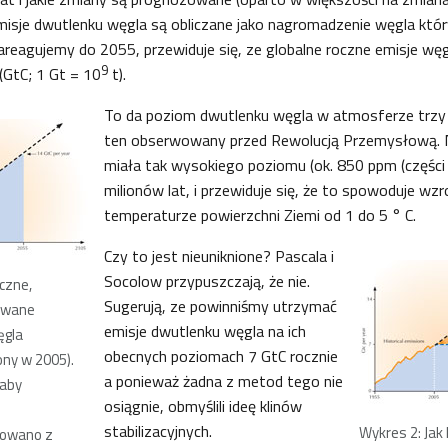
misje dwutlenku węgla są obliczane jako nagromadzenie węgla któ
e zareagujemy do 2055, przewiduje się, ze globalne roczne emisje wę
9
(GtC; 1 Gt = 10
t).
To da poziom dwutlenku węgla w atmosferze trzy 
ten obserwowany przed Rewolucją Przemysłową. N
miała tak wysokiego poziomu (ok. 850 ppm (części 
milionów lat, i przewiduje się, że to spowoduje wzr
temperaturze powierzchni Ziemi od 1 do 5 ° C.
Czy to jest nieuniknione? Pascala i
Socolow przypuszczają, że nie.
czne,
Sugerują, ze powinniśmy utrzymać
ywane
emisje dwutlenku węgla na ich
ęgla
obecnych poziomach 7 GtC rocznie
ny w 2005).
a ponieważ żadna z metod tego nie
 aby
osiągnie, obmyślili ideę klinów
stabilizacyjnych.
Wykres 2: Jak 
towano z