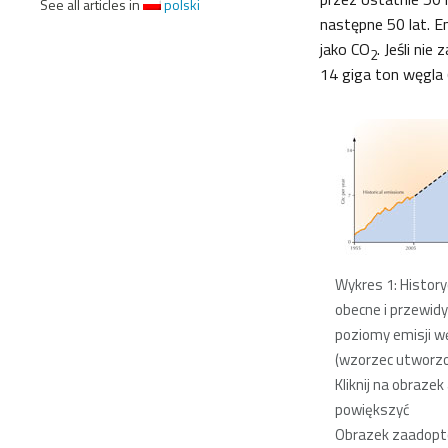
See all articles in
polski
następne 50 lat. E
jako CO
. Jeśli ni
2
14 giga ton węgla 
Wykres 1: History
obecne i przewid
poziomy emisji w
(wzorzec utworzo
Kliknij na obrazek
powiększyć
Obrazek zaadop