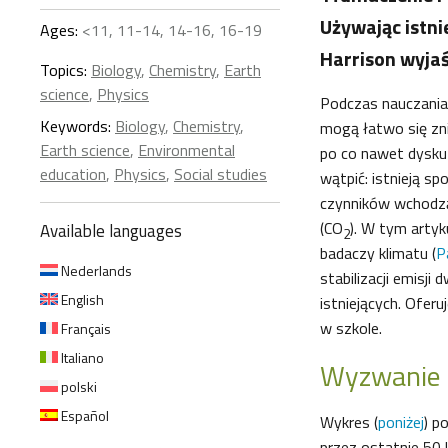
Używając istnie
Ages:
<11, 11-14, 14-16, 16-19
Harrison wyjaś
Topics:
Biology
,
Chemistry
,
Earth
science
,
Physics
Podczas nauczania 
Keywords:
Biology
,
Chemistry
,
mogą łatwo się zni
Earth science
,
Environmental
po co nawet dyskut
education
,
Physics
,
Social studies
wątpić: istnieją s
czynników wchodzą
(CO
). W tym artyk
Available languages
2
badaczy klimatu (
P
Nederlands
stabilizacji emisji
English
istniejących. Ofe
w szkole.
Français
Italiano
Wyzwanie
polski
Español
Wykres (
poniżej
) p
przez ostatnie 50 