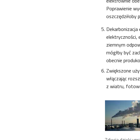
elektrownie obe
Poprawienie wyd
oszczędziłoby p
Dekarbonizacja e
elektryczności,
ziemnym odpowia
mógłby być zac
obecnie produk
Zwiększone użyc
włączając rozsz
z wiatru, fotow
Zdjęcia dzięki up