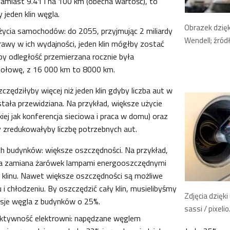
amiast 9.41 l na 100 km (obecna wartość), to
 jeden klin węgla.
Obrazek dzięk
ycia samochodów: do 2055, przyjmując 2 miliardy
Wendell; źródł
prawy w ich wydajności, jeden klin mógłby zostać
y odległość przemierzana rocznie była
połowę, z 16 000 km to 8000 km.
czędziłyby więcej niż jeden klin gdyby liczba aut w
tała przewidziana. Na przykład, większe użycie
kiej jak konferencja sieciowa i praca w domu) oraz
y zredukowałyby liczbę potrzebnych aut.
h budynków: większe oszczędności. Na przykład,
 zamiana żarówek lampami energooszczędnymi
 klinu. Nawet większe oszczędności są możliwe
i chłodzeniu. By oszczędzić cały klin, musielibyśmy
Zdjęcia dzięki
sje węgla z budynków o 25%.
sassi / pixelio
ktywność elektrowni: napędzane węglem