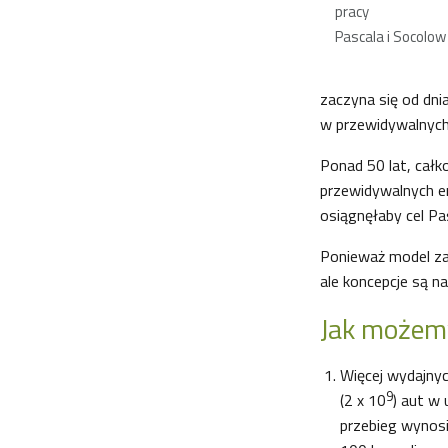
pracy
Pascala i Socolow
zaczyna się od dnia
w przewidywalnych 
Ponad 50 lat, całko
przewidywalnych em
osiągnęłaby cel Pa
Ponieważ model zak
ale koncepcje są na
Jak możemy
Więcej wydajnyc
9
(2 x 10
) aut w 
przebieg wynosi 