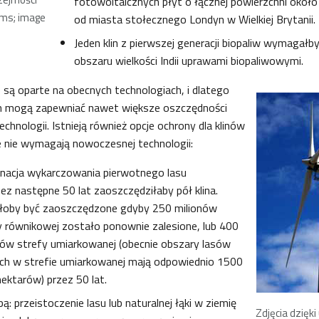
fotowoltaicznych płyt o łącznej powierzchni około
ms; image
od miasta stołecznego Londyn w Wielkiej Brytanii.
Jeden klin z pierwszej generacji biopaliw wymagałb
obszaru wielkości Indii uprawami biopaliwowymi.
 są oparte na obecnych technologiach, i dlatego
ich mogą zapewniać nawet większe oszczędności
chnologii. Istnieją również opcje ochrony dla klinów
e nie wymagają nowoczesnej technologii:
minacja wykarczowania pierwotnego lasu
zez następne 50 lat zaoszczędziłaby pół klina.
łoby być zaoszczędzone gdyby 250 milionów
 równikowej zostało ponownie zalesione, lub 400
ów strefy umiarkowanej (obecnie obszary lasów
tych w strefie umiarkowanej mają odpowiednio 1500
hektarów) przez 50 lat.
ą: przeistoczenie lasu lub naturalnej łąki w ziemię
Zdjęcia dzięki