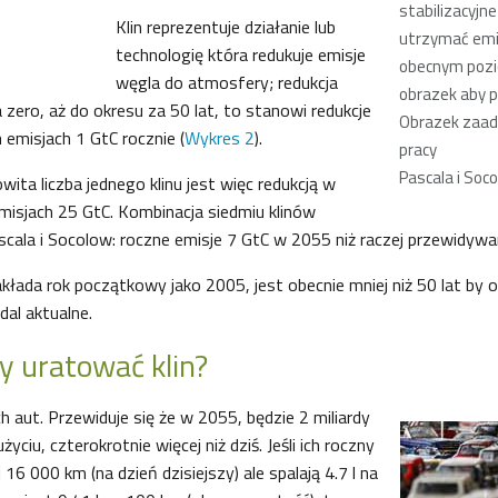
stabilizacyjn
Klin reprezentuje działanie lub
utrzymać emi
technologię która redukuje emisje
obecnym pozio
węgla do atmosfery; redukcja
obrazek aby 
 zero, aż do okresu za 50 lat, to stanowi redukcje
Obrazek zaa
emisjach 1 GtC rocznie (
Wykres 2
).
pracy
Pascala i Soc
wita liczba jednego klinu jest więc redukcją w
isjach 25 GtC. Kombinacja siedmiu klinów
scala i Socolow: roczne emisje 7 GtC w 2055 niż raczej przewidywa
łada rok początkowy jako 2005, jest obecnie mniej niż 50 lat by o
dal aktualne.
 uratować klin?
h aut. Przewiduje się że w 2055, będzie 2 miliardy
użyciu, czterokrotnie więcej niż dziś. Jeśli ich roczny
16 000 km (na dzień dzisiejszy) ale spalają 4.7 l na