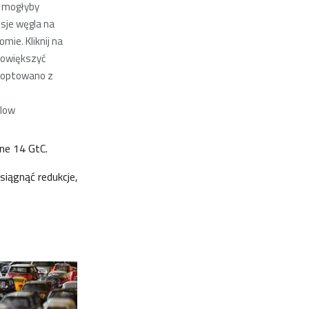
e mogłyby
sje węgla na
mie. Kliknij na
powiększyć
doptowano z
olow
ne 14 GtC.
siągnąć redukcje,