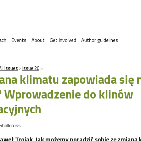
ach
Events
About
Get involved
Author guidelines
All Issues
Issue 20
ana klimatu zapowiada się 
? Wprowadzenie do klinów
zacyjnych
Shallcross
aweł Trojak. Jak możemy poradzić sobie ze zmianą 