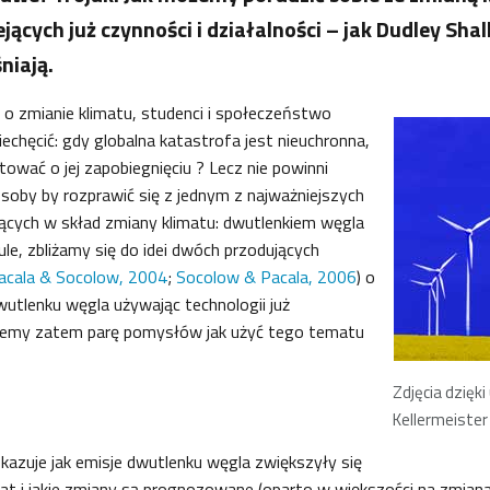
jących już czynności i działalności – jak Dudley Shal
niają.
o zmianie klimatu, studenci i społeczeństwo
echęcić: gdy globalna katastrofa jest nieuchronna,
ować o jej zapobiegnięciu ? Lecz nie powinni
posoby by rozprawić się z jednym z najważniejszych
cych w skład zmiany klimatu: dwutlenkiem węgla
ule, zbliżamy się do idei dwóch przodujących
acala & Socolow, 2004
;
Socolow & Pacala, 2006
) o
 dwutlenku węgla używając technologii już
rujemy zatem parę pomysłów jak użyć tego tematu
Zdjęcia dzięki
Kellermeister 
okazuje jak emisje dwutlenku węgla zwiększyły się
lat i jakie zmiany są prognozowane (oparto w większości na zmiana