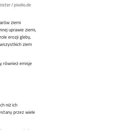
ster / pixelio.de
tarów ziemi
nej uprawie ziemi,
le erozji gleby,
i wszystkich ziem
 również emisje
h niż ich
ystany przez wiele