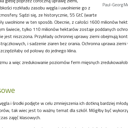
ia glebę poprzez coroczną uprawę ziemi,
Paul-Georg Mei
bkości rozkładu zasobu węgla i uwolnienie go z
osfery. Sądzi się, ze historycznie, 55 GtC (warte
ały uwolnione w ten sposób. Obecnie, z całości 1600 milionów hek
ym świecie, tylko 110 milionów hektarów zostaje poddanych ochron
ie jest niszczona. Przykłady ochronnej uprawy ziemi obejmują kontro
 strączkowych, i sadzenie ziaren bez orania. Ochronna uprawa ziem
czędziłaby od polowy do jednego klina.
izmu a więc zredukowanie poziomów ferm mięsnych zredukowałoby
asowe
gla i środki podjęte w celu zmniejszenia ich dotkną bardziej młodyc
torów, tak wiec jest to ważny temat dla szkół. Mógłby być wykorz
czas zajęć klasowych.