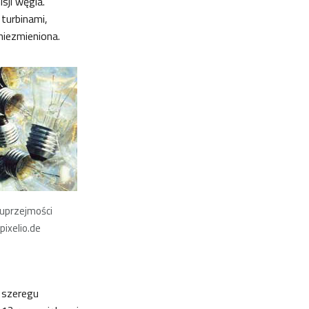
sji węgla.
turbinami,
niezmieniona.
 uprzejmości
pixelio.de
 szeregu