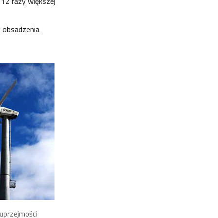
 12 razy większej
y obsadzenia
 uprzejmości