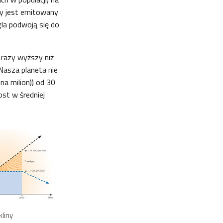
ry jest emitowany
gla podwoją się do
razy wyższy niż
asza planeta nie
na milion)) od 30
ost w średniej
kliny