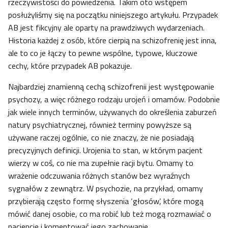
rzeczywistości do powiedzenia. Takim oto wstępem
posłużyliśmy się na początku niniejszego artykułu. Przypadek
AB jest fikcyjny ale oparty na prawdziwych wydarzeniach.
Historia każdej z osób, które cierpią na schizofrenię jest inna,
ale to co je łączy to pewne wspólne, typowe, kluczowe
cechy, które przypadek AB pokazuje.
Najbardziej znamienną cechą schizofrenii jest występowanie
psychozy, a więc różnego rodzaju urojeń i omamów. Podobnie
jak wiele innych terminów, używanych do określenia zaburzeń
natury psychiatrycznej, również terminy powyższe są
używane raczej ogólnie, co nie znaczy, że nie posiadają
precyzyjnych definicji. Urojenia to stan, w którym pacjent
wierzy w coś, co nie ma zupełnie racji bytu. Omamy to
wrażenie odczuwania różnych stanów bez wyraźnych
sygnałów z zewnątrz. W psychozie, na przykład, omamy
przybierają często formę słyszenia ‘głosów’, które mogą
mówić danej osobie, co ma robić lub też mogą rozmawiać o
pacjencie i komentować jego zachowanie.