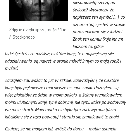
niesamowitą rzeczą na
świecie? Wystarczy, że
napiszesz ten symbol […], co
oznacza ‘ja’, i jesteś w stanie
Zdjęcie dzięki uprzejmości Vlue
porozumiewac się z ludźmi.
/ iStockphoto
Znak ten komunikuje innym
ludziom to, gdzie
byłeś/jesteś i co myślisz; niektóre kanji, te o największej sile
oddziaływania, są nawet w stanie mówić innym co mają robić i
myśleć.
Zacząłem zauważac to już w szkole. Zauważyłem, że niektóre
kanji były piękniejsze i mocniejsze niż inne znaki. Pozbyłem się
więc plakatów ze ścian w moim pokoju, a ściany wymalowałem
moimi ulubionymi kanji, tymi dobrymi, nie tymi, które powodowały
we mnie strach. Moja matka nie była tym zachwycona (dużo
kłóciliśmy się z tego powodu) i starała się zamalować te znaki.
Czułem, że nie mogłem już wrócić do domu – matka usunęła