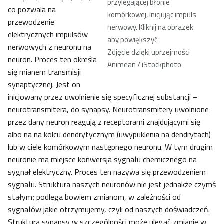
przylegającej błonie
co pozwala na
komórkowej, inicjując impuls
przewodzenie
nerwowy. Kliknij na obrazek
elektrycznych impulsów
aby powiększyć
nerwowych z neuronu na
Zdjęcie dzięki uprzejmości
neuron. Proces ten określa
Animean / iStockphoto
się mianem transmisji
synaptycznej. Jest on
inicjowany przez uwolnienie się specyficznej substancji –
neurotransmitera, do synapsy. Neurotransmitery uwolnione
przez dany neuron reagują z receptorami znajdującymi się
albo na na kolcu dendrytycznym (uwypuklenia na dendrytach)
lub w ciele komórkowym następnego neuronu. W tym drugim
neuronie ma miejsce konwersja sygnału chemicznego na
sygnał elektryczny. Proces ten nazywa się przewodzeniem
sygnału. Struktura naszych neuronów nie jest jednakże czymś
stałym; podlega bowiem zmianom, w zależności od
sygnałów jakie otrzymujemy, czyli od naszych doświadczeń.
Struktura synapsy w szczególności może ulegać zmianie w