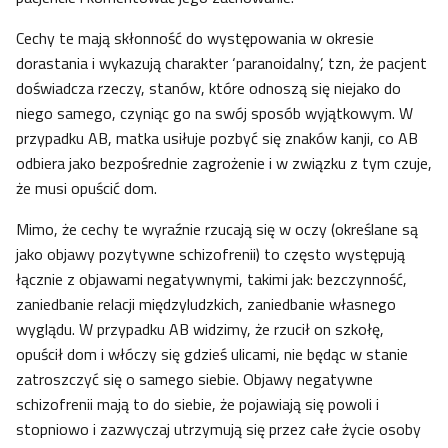
Cechy te mają skłonność do występowania w okresie
dorastania i wykazują charakter ‘paranoidalny’, tzn, że pacjent
doświadcza rzeczy, stanów, które odnoszą się niejako do
niego samego, czyniąc go na swój sposób wyjątkowym. W
przypadku AB, matka usiłuje pozbyć się znaków kanji, co AB
odbiera jako bezpośrednie zagrożenie i w związku z tym czuje,
że musi opuścić dom.
Mimo, że cechy te wyraźnie rzucają się w oczy (określane są
jako objawy pozytywne schizofrenii) to często występują
łącznie z objawami negatywnymi, takimi jak: bezczynność,
zaniedbanie relacji międzyludzkich, zaniedbanie własnego
wyglądu. W przypadku AB widzimy, że rzucił on szkołę,
opuścił dom i włóczy się gdzieś ulicami, nie będąc w stanie
zatroszczyć się o samego siebie. Objawy negatywne
schizofrenii mają to do siebie, że pojawiają się powoli i
stopniowo i zazwyczaj utrzymują się przez całe życie osoby