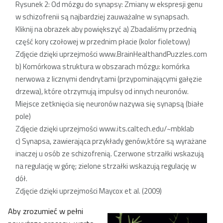
Rysunek 2: Od mózgu do synapsy: Zmiany w ekspresji genu
w schizofrenii są najbardziej zauważalne w synapsach.
Kliknij na obrazek aby powiększyć
a) Zbadaliśmy przednią
część kory czołowej w przednim płacie (kolor fioletowy)
Zdjęcie dzięki uprzejmości www.BrainHealthandPuzzles.com
b) Komórkowa struktura w obszarach mózgu: komórka
nerwowa z licznymi dendrytami (przypominającymi gałęzie
drzewa), które otrzymują impulsy od innych neuronów.
Miejsce zetknięcia się neuronów nazywa się synapsą (białe
pole)
Zdjęcie dzięki uprzejmości www.its.caltech.edu/~mbklab
c) Synapsa, zawierająca przykłady genów,które są wyrażane
inaczej u osób ze schizofrenią. Czerwone strzałki wskazują
na regulację w górę; zielone strzałki wskazują regulację w
dół.
Zdjęcie dzięki uprzejmości Maycox et al. (2009)
Aby zrozumieć w pełni