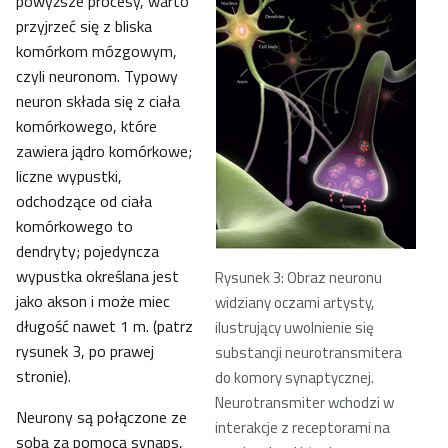
powyższe procesy, warto
przyjrzeć się z bliska
komórkom mózgowym,
czyli neuronom. Typowy
neuron składa się z ciała
komórkowego, które
zawiera jądro komórkowe;
liczne wypustki,
odchodzące od ciała
komórkowego to
dendryty; pojedyncza
wypustka określana jest
Rysunek 3: Obraz neuronu
jako akson i może miec
widziany oczami artysty,
długość nawet 1 m. (patrz
ilustrujący uwolnienie się
rysunek 3, po prawej
substancji neurotransmitera
stronie).
do komory synaptycznej.
Neurotransmiter wchodzi w
Neurony są połączone ze
interakcje z receptorami na
sobą za pomocą synaps,