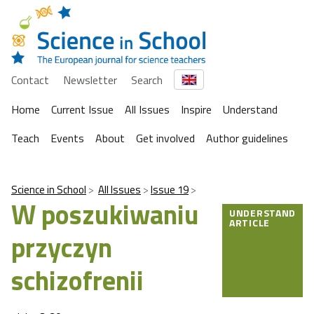
Contact
Newsletter
Search
Home
Current Issue
All Issues
Inspire
Understand
Teach
Events
About
Get involved
Author guidelines
Science in School
All Issues
Issue 19
W poszukiwaniu
UNDERSTAND
ARTICLE
przyczyn
schizofrenii