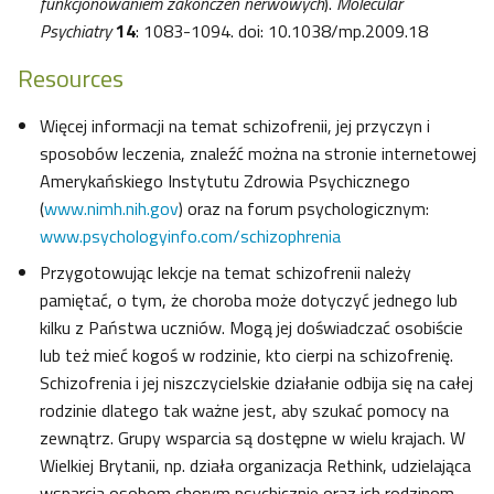
funkcjonowaniem zakończeń nerwowych
).
Molecular
Psychiatry
14
: 1083-1094. doi: 10.1038/mp.2009.18
Resources
Więcej informacji na temat schizofrenii, jej przyczyn i
sposobów leczenia, znaleźć można na stronie internetowej
Amerykańskiego Instytutu Zdrowia Psychicznego
(
www.nimh.nih.gov
) oraz na forum psychologicznym:
www.psychologyinfo.com/schizophrenia
Przygotowując lekcje na temat schizofrenii należy
pamiętać, o tym, że choroba może dotyczyć jednego lub
kilku z Państwa uczniów. Mogą jej doświadczać osobiście
lub też mieć kogoś w rodzinie, kto cierpi na schizofrenię.
Schizofrenia i jej niszczycielskie działanie odbija się na całej
rodzinie dlatego tak ważne jest, aby szukać pomocy na
zewnątrz. Grupy wsparcia są dostępne w wielu krajach. W
Wielkiej Brytanii, np. działa organizacja Rethink, udzielająca
wsparcia osobom chorym psychicznie oraz ich rodzinom.