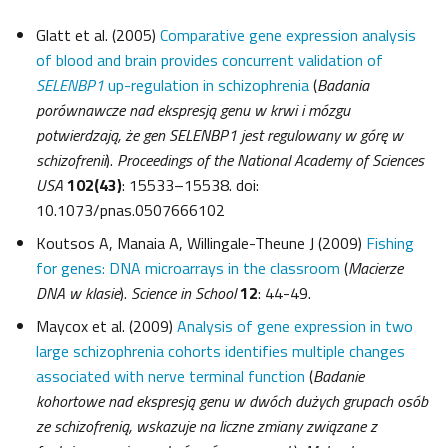
Glatt et al. (2005)
Comparative gene expression analysis
of blood and brain provides concurrent validation of
SELENBP1
up-regulation in schizophrenia
(
Badania
porównawcze nad ekspresją genu w krwi i mózgu
potwierdzają, że gen SELENBP1 jest regulowany w górę w
schizofrenii
).
Proceedings of the National Academy of Sciences
USA
102(43)
: 15533–15538. doi:
10.1073/pnas.0507666102
Koutsos A, Manaia A, Willingale-Theune J (2009)
Fishing
for genes: DNA microarrays in the classroom
(
Macierze
DNA w klasie
).
Science in School
12
: 44-49.
Maycox et al. (2009)
Analysis of gene expression in two
large schizophrenia cohorts identifies multiple changes
associated with nerve terminal function
(
Badanie
kohortowe nad ekspresją genu w dwóch dużych grupach osób
ze schizofrenią, wskazuje na liczne zmiany związane z