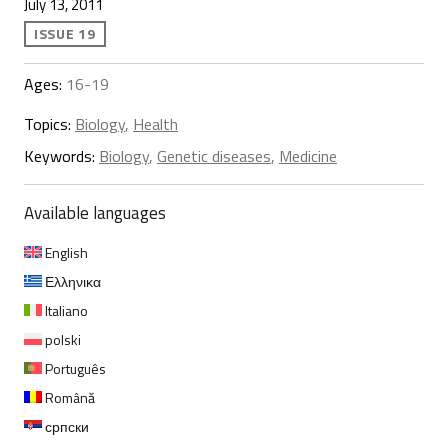
July 13, 2011
ISSUE 19
Ages:
16-19
Topics:
Biology
,
Health
Keywords:
Biology
,
Genetic diseases
,
Medicine
Available languages
English
Ελληνικα
Italiano
polski
Português
Română
српски