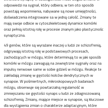
odpowiedzi na sygnał, który odbiera; w ten oto sposób
powstają wspomnienia, nabywane są nowe umiejętności,
doświadczenia integrowane sa w jedną całość. Zmiany te
mają swoje odbicie w cytoszkieletowej dynamice komórki
oraz pełnią istotną rolę w procesie znanym jako plastycznośc
synaptyczna.
49 genów, które są wyrażane inaczej u ludzi ze schizofrenią,
odgrywają istotną rolę w podstawowych procesach,
zachodzących w mózgu, które determinują to w jaki sposób
komórki w mózgu zareagują na zewnętrzne sygnały oraz na
impulsy nerwowe same w sobie gdzieś w mózgu. Reakcje te
zakładają zmianę w gęstości kolców dendrytycznych w
synapsie. W pośmiertnych, mikroskopowyych badaniach
mózgu, obserwuje się powtarzalną regularność w
zmniejszaniu sie gęstości synaps u ludzi ze zdiagnozowaną
schizofrenią. Zmiany, mające miejsce w synapsie, są kluczowe
dla wystąpienia zmian o charakterze adaptacyjnym, które