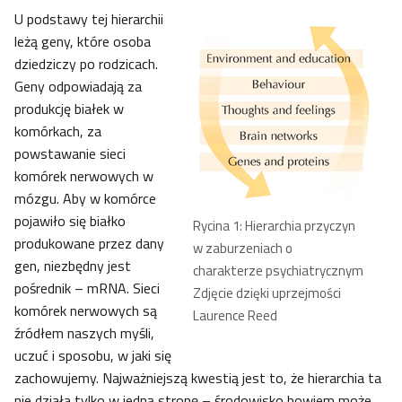
U podstawy tej hierarchii
leżą geny, które osoba
dziedziczy po rodzicach.
Geny odpowiadają za
produkcję białek w
komórkach, za
powstawanie sieci
komórek nerwowych w
mózgu. Aby w komórce
pojawiło się białko
Rycina 1: Hierarchia przyczyn
produkowane przez dany
w zaburzeniach o
gen, niezbędny jest
charakterze psychiatrycznym
pośrednik – mRNA. Sieci
Zdjęcie dzięki uprzejmości
komórek nerwowych są
Laurence Reed
źródłem naszych myśli,
uczuć i sposobu, w jaki się
zachowujemy. Najważniejszą kwestią jest to, że hierarchia ta
nie działa tylko w jedną stronę – środowisko bowiem może