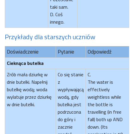
taki sam.
D. Coś
innego.
Przykłady dla starszych uczniów
Doświadczenie
Pytanie
Odpowiedź
Cieknąca butelka
Zrób mała dziurkę w
Co się stanie
C.
dnie butelki. Napełnij
z
The water is
butelkę wodą; woda
wypływającą
effectively
wylatuje przez dziurkę
wodą, gdy
weightless while
w dnie butelki.
butelka jest
the bottle is
podrzucona
travelling (in free
do góry i
fall) both up AND
zacznie
down. (Its