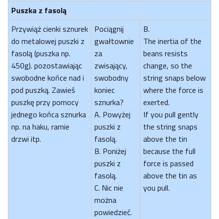
Puszka z fasolą
Przywiąż cienki sznurek
Pociągnij
B.
do metalowej puszki z
gwałtownie
The inertia of the
fasolą (puszka np.
za
beans resists
450g). pozostawiając
zwisający,
change, so the
swobodne końce nad i
swobodny
string snaps below
pod puszką. Zawieś
koniec
where the force is
puszkę przy pomocy
sznurka?
exerted.
jednego końca sznurka
A. Powyżej
If you pull gently
np. na haku, ramie
puszki z
the string snaps
drzwi itp.
fasolą.
above the tin
B. Poniżej
because the full
puszki z
force is passed
fasolą.
above the tin as
C. Nic nie
you pull.
można
powiedzieć.