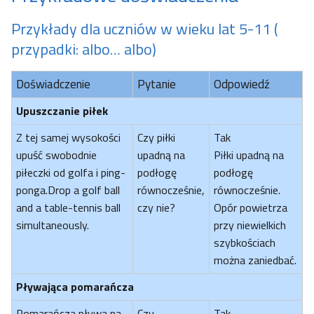
Przykłady dla uczniów w wieku lat 5-11 (
przypadki: albo… albo)
Doświadczenie
Pytanie
Odpowiedź
Upuszczanie piłek
Z tej samej wysokości
Czy piłki
Tak
upuść swobodnie
upadną na
Piłki upadną na
piłeczki od golfa i ping-
podłogę
podłogę
ponga.Drop a golf ball
równocześnie,
równocześnie.
and a table-tennis ball
czy nie?
Opór powietrza
simultaneously.
przy niewielkich
szybkościach
można zaniedbać.
Pływająca pomarańcza
Pomarańcza pływa na
Czy
Tak