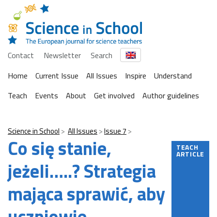
Contact
Newsletter
Search
Home
Current Issue
All Issues
Inspire
Understand
Teach
Events
About
Get involved
Author guidelines
Science in School
All Issues
Issue 7
Co się stanie,
TEACH
ARTICLE
jeżeli…..? Strategia
mająca sprawić, aby
uczniowie