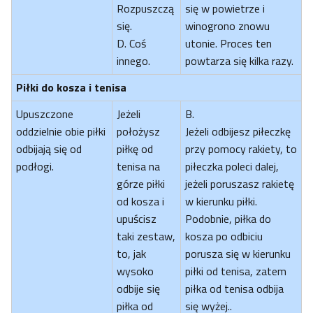
Rozpuszczą
się w powietrze i
się.
winogrono znowu
D. Coś
utonie. Proces ten
innego.
powtarza się kilka razy.
Piłki do kosza i tenisa
Upuszczone
Jeżeli
B.
oddzielnie obie piłki
położysz
Jeżeli odbijesz piłeczkę
odbijają się od
piłkę od
przy pomocy rakiety, to
podłogi.
tenisa na
piłeczka poleci dalej,
górze piłki
jeżeli poruszasz rakietę
od kosza i
w kierunku piłki.
upuścisz
Podobnie, piłka do
taki zestaw,
kosza po odbiciu
to, jak
porusza się w kierunku
wysoko
piłki od tenisa, zatem
odbije się
piłka od tenisa odbija
piłka od
się wyżej..