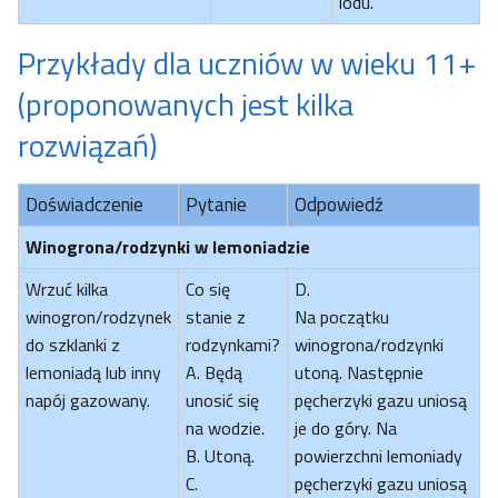
lodu.
Przykłady dla uczniów w wieku 11+
(proponowanych jest kilka
rozwiązań)
Doświadczenie
Pytanie
Odpowiedź
Winogrona/rodzynki w lemoniadzie
Wrzuć kilka
Co się
D.
winogron/rodzynek
stanie z
Na początku
do szklanki z
rodzynkami?
winogrona/rodzynki
lemoniadą lub inny
A. Będą
utoną. Następnie
napój gazowany.
unosić się
pęcherzyki gazu uniosą
na wodzie.
je do góry. Na
B. Utoną.
powierzchni lemoniady
C.
pęcherzyki gazu uniosą