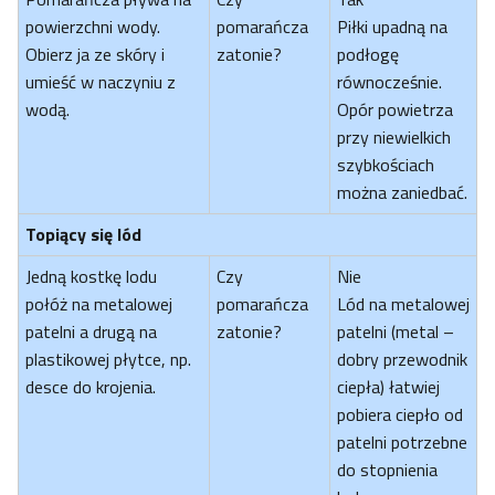
powierzchni wody.
pomarańcza
Piłki upadną na
Obierz ja ze skóry i
zatonie?
podłogę
umieść w naczyniu z
równocześnie.
wodą.
Opór powietrza
przy niewielkich
szybkościach
można zaniedbać.
Topiący się lód
Jedną kostkę lodu
Czy
Nie
połóż na metalowej
pomarańcza
Lód na metalowej
patelni a drugą na
zatonie?
patelni (metal –
plastikowej płytce, np.
dobry przewodnik
desce do krojenia.
ciepła) łatwiej
pobiera ciepło od
patelni potrzebne
do stopnienia