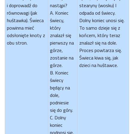
i doprowadź do
nastąpi?
stearyny (wosku) I
równowagi (jak
A. Koniec
odpada od świecy.
huśtawka). Świeca
świecy,
Dolny koniec unosi się.
powinna mieć
który
To samo dzieje się z
odsłonięte knoty z
znalazł się
końcem, który teraz
obu stron.
pierwszy na
znalazł się na dole.
górze,
Proces powtarza się.
zostanie na
Świeca kiwa się, jak
górze.
dzieci na huśtawce.
B. Koniec
świecy
będący na
dole,
podniesie
się do góry.
C. Dolny
koniec
podnosi się,