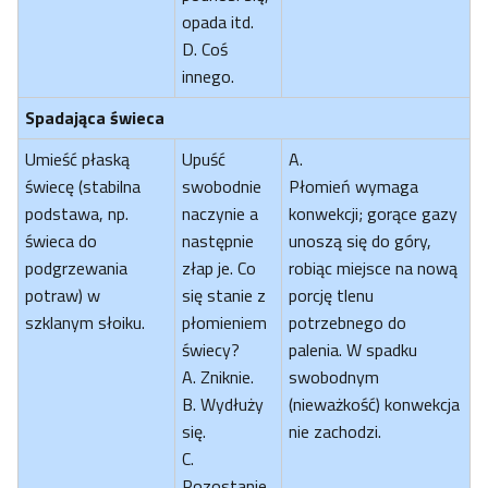
opada itd.
D. Coś
innego.
Spadająca świeca
Umieść płaską
Upuść
A.
świecę (stabilna
swobodnie
Płomień wymaga
podstawa, np.
naczynie a
konwekcji; gorące gazy
świeca do
następnie
unoszą się do góry,
podgrzewania
złap je. Co
robiąc miejsce na nową
potraw) w
się stanie z
porcję tlenu
szklanym słoiku.
płomieniem
potrzebnego do
świecy?
palenia. W spadku
A. Zniknie.
swobodnym
B. Wydłuży
(nieważkość) konwekcja
się.
nie zachodzi.
C.
Pozostanie