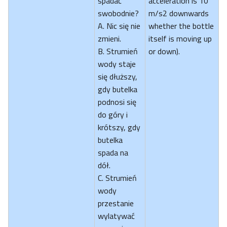
spadać
acceleration is 10
swobodnie?
m/s2 downwards
A. Nic się nie
whether the bottle
zmieni.
itself is moving up
B. Strumień
or down).
wody staje
się dłuższy,
gdy butelka
podnosi się
do góry i
krótszy, gdy
butelka
spada na
dół.
C. Strumień
wody
przestanie
wylatywać