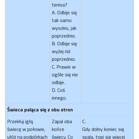
tenisa?
A. Odbije się
tak samo
wysoko, jak
poprzednio.
B. Odbije się
wyżej niż
poprzednio.
C. Prawie w
ogóle się nie
odbije.
D. Coś
innego.
Świeca paląca się z obu stron
Przekłuj igłą
Zapal oba
C.
świecę w połowie,
końce
Gdy dolny koniec się
ułóż na podpórkach
świecy. Co
spala, topi się więcej