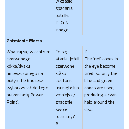
w czasie
spadania
butelki.
D. Coś
innego.
Zaćmienie Marsa
Wpatruj się w centrum
Co się
D.
czerwonego
stanie, jeżeli
The ‘red’ cones in
kółka/dysku
czerwone
the eye become
umieszczonego na
kółko
tired, so only the
białym tle (możesz
zostanie
blue and green
wykorzystać do tego
usunięte lub
cones are used,
prezentację Power
zmniejszy
producing a cyan
Point).
znacznie
halo around the
swoje
disc.
rozmiary?
A.