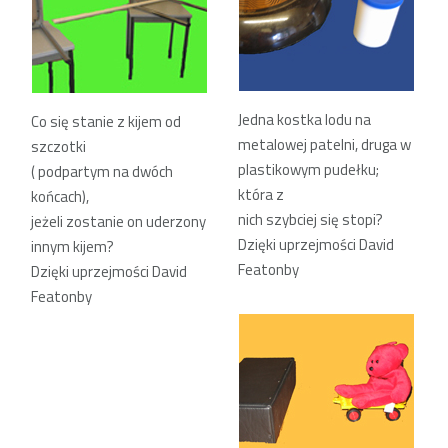
Jedna kostka lodu na
Co się stanie z kijem od
metalowej patelni, druga w
szczotki
plastikowym pudełku;
( podpartym na dwóch
która z
końcach),
nich szybciej się stopi?
jeżeli zostanie on uderzony
Dzięki uprzejmości David
innym kijem?
Featonby
Dzięki uprzejmości David
Featonby