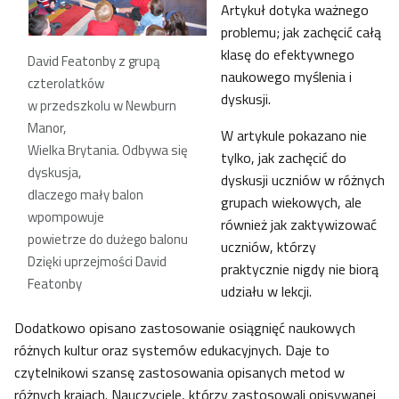
Artykuł dotyka ważnego
problemu; jak zachęcić całą
klasę do efektywnego
David Featonby z grupą
naukowego myślenia i
czterolatków
dyskusji.
w przedszkolu w Newburn
Manor,
W artykule pokazano nie
Wielka Brytania. Odbywa się
tylko, jak zachęcić do
dyskusja,
dyskusji uczniów w różnych
dlaczego mały balon
grupach wiekowych, ale
wpompowuje
również jak zaktywizować
powietrze do dużego balonu
uczniów, którzy
Dzięki uprzejmości David
praktycznie nigdy nie biorą
Featonby
udziału w lekcji.
Dodatkowo opisano zastosowanie osiągnięć naukowych
różnych kultur oraz systemów edukacyjnych. Daje to
czytelnikowi szansę zastosowania opisanych metod w
różnych krajach. Nauczyciele, którzy zastosowali opisywanej