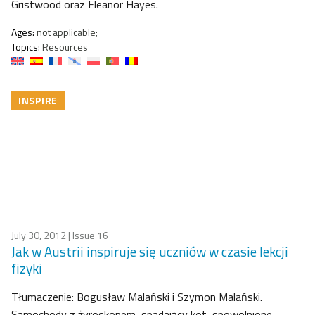
Gristwood oraz Eleanor Hayes.
Ages:
not applicable;
Topics:
Resources
INSPIRE
July 30, 2012
| Issue 16
Jak w Austrii inspiruje się uczniów w czasie lekcji
fizyki
Tłumaczenie: Bogusław Malański i Szymon Malański.
Samochody z żyroskopem, spadający kot, spowolnione