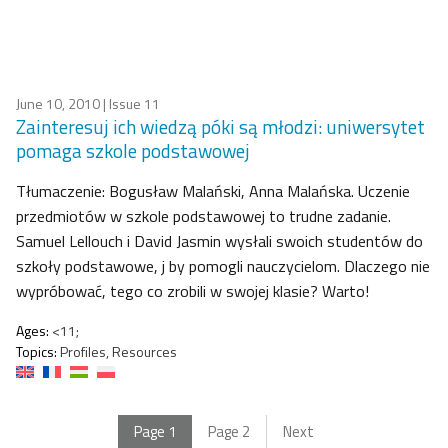
June 10, 2010
| Issue 11
Zainteresuj ich wiedzą póki są młodzi: uniwersytet
pomaga szkole podstawowej
Tłumaczenie: Bogusław Malański, Anna Malańska. Uczenie
przedmiotów w szkole podstawowej to trudne zadanie.
Samuel Lellouch i David Jasmin wysłali swoich studentów do
szkoły podstawowe, j by pomogli nauczycielom. Dlaczego nie
wypróbować, tego co zrobili w swojej klasie? Warto!
Ages:
<11;
Topics:
Profiles, Resources
Page
1
Page
2
Next