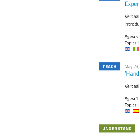
Exper
Vertaa
introd
Ages:
<
Topics:
TEACH
May 23
‘Hand
Vertaa
Ages:
11
Topics:
UNDERSTAND