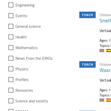
Engineering
TEACH
October
Events
Smelt 
General science
Vertaa
Health
Ages:
1
Topics:
Mathematics
News from the EIROs
TEACH
October
Physics
Waaru
Profiles
Vertaa
Resources
Ages:
1
Topics:
Science and society