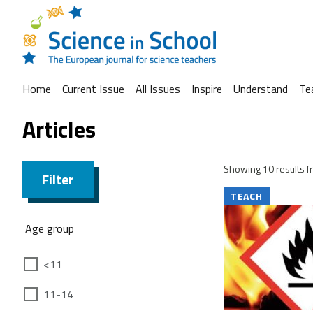
Home
Current Issue
All Issues
Inspire
Understand
Te
Articles
Showing 10 results fr
Filter
TEACH
Age group
<11
11-14