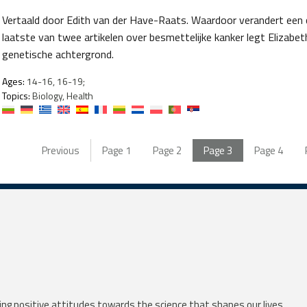
Vertaald door Edith van der Have-Raats. Waardoor verandert een ce
laatste van twee artikelen over besmettelijke kanker legt Elizabe
genetische achtergrond.
Ages:
14-16, 16-19;
Topics:
Biology, Health
Previous
Page
1
Page
2
Page
3
Page
4
ng positive attitudes towards the science that shapes our lives.