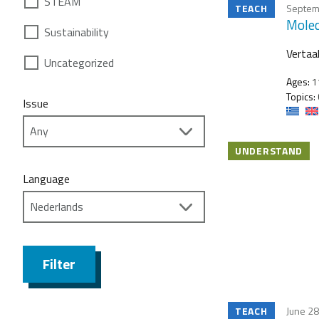
STEAM
TEACH
Septem
Molec
Sustainability
Vertaal
Uncategorized
Ages:
1
Topics:
Issue
UNDERSTAND
Language
Filter
TEACH
June 28