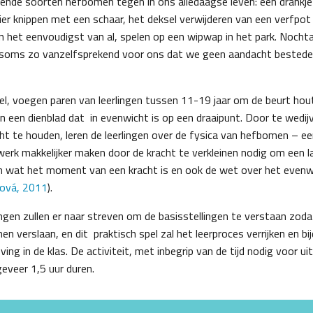
ende soorten hefbomen tegen in ons alledaagse leven: een drankj
ier knippen met een schaar, het deksel verwijderen van een verfpo
n het eenvoudigst van al, spelen op een wipwap in het park. Nochta
soms zo vanzelfsprekend voor ons dat we geen aandacht bestede
pel, voegen paren van leerlingen tussen 11-19 jaar om de beurt hou
 een dienblad dat in evenwicht is op een draaipunt. Door te wedi
cht te houden, leren de leerlingen over de fysica van hefbomen – e
werk makkelijker maken door de kracht te verkleinen nodig om een l
n wat het moment van een kracht is en ook de wet over het evenw
ková, 2011
).
ingen zullen er naar streven om de basisstellingen te verstaan zod
n verslaan, en dit praktisch spel zal het leerproces verrijken en b
ing in de klas. De activiteit, met inbegrip van de tijd nodig voor uit
geveer 1,5 uur duren.