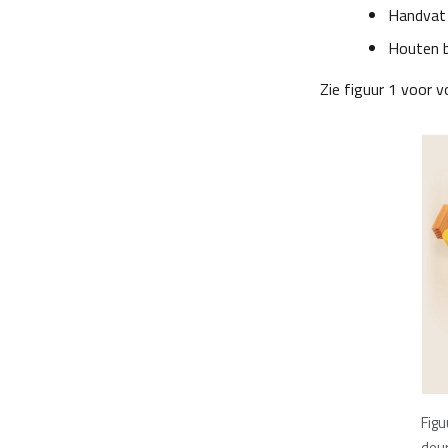
Handvat 
Houten b
Zie figuur 1 voor 
Figu
deu