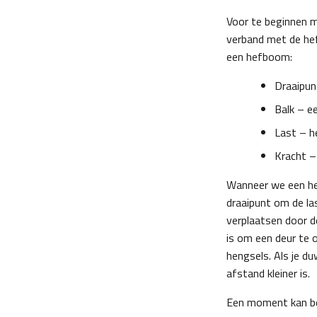
Voor te beginnen me
verband met de hef
een hefboom:
Draaipun
Balk – e
Last – h
Kracht –
Wanneer we een he
draaipunt om de la
verplaatsen door d
is om een deur te 
hengsels. Als je d
afstand kleiner is.
Een moment kan be