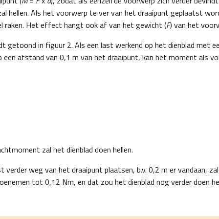
ipunt (
M
=
F
x
d
), zodat als eenzelfde voorwerp zich verder bevindt
al hellen. Als het voorwerp te ver van het draaipunt geplaatst word
el raken. Het effect hangt ook af van het gewicht (
F
) van het voor
t getoond in figuur 2. Als een last werkend op het dienblad met e
 een afstand van 0,1 m van het draaipunt, kan het moment als vo
achtmoment zal het dienblad doen hellen.
t verder weg van het draaipunt plaatsen, b.v. 0,2 m er vandaan, zal
enemen tot 0,12 Nm, en dat zou het dienblad nog verder doen hel