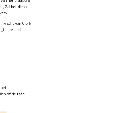
 van het draaipunt,
t, Zal het dienblad
werp.
en kracht van 0,6 N
lgt berekend
 het
len of de tafel