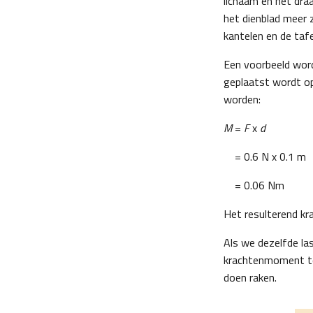
lichaam en het draa
het dienblad meer z
kantelen en de taf
Een voorbeeld word
geplaatst wordt op
worden:
M
=
F
x
d
= 0.6 N x 0.1 m
= 0.06 Nm
Het resulterend kr
Als we dezelfde las
krachtenmoment to
doen raken.