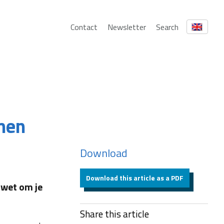
Contact
Newsletter
Search
omen
Download
Download this article as a PDF
mwet om je
Share this article