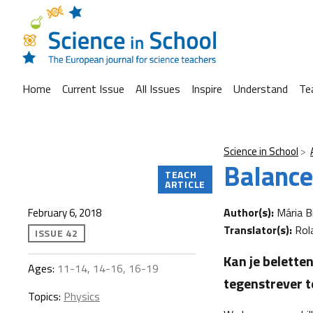
Home
Current Issue
All Issues
Inspire
Understand
Te
Science in School
Balance
TEACH
ARTICLE
Author(s):
Mária B
February 6, 2018
Translator(s):
Rol
ISSUE 42
Kan je belette
Ages:
11-14, 14-16, 16-19
tegenstrever te
Topics:
Physics