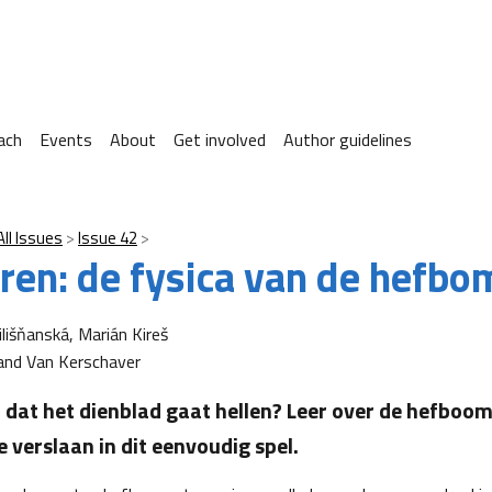
ach
Events
About
Get involved
Author guidelines
All Issues
Issue 42
ren: de fysica van de hefb
ilišňanská, Marián Kireš
and Van Kerschaver
n dat het dienblad gaat hellen? Leer over de hefboo
 verslaan in dit eenvoudig spel.