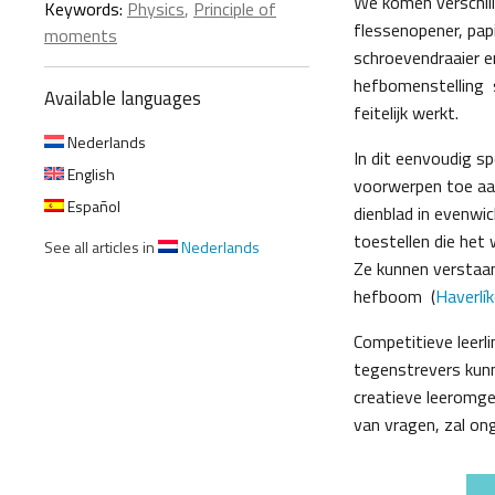
We komen verschill
Keywords:
Physics
,
Principle of
flessenopener, pap
moments
schroevendraaier e
hefbomenstelling 
Available languages
feitelijk werkt.
Nederlands
In dit eenvoudig s
English
voorwerpen toe aan
Español
dienblad in evenwi
toestellen die het 
See all articles in
Nederlands
Ze kunnen verstaa
hefboom (
Haverlí
Competitieve leerl
tegenstrevers kunne
creatieve leeromgev
van vragen, zal on