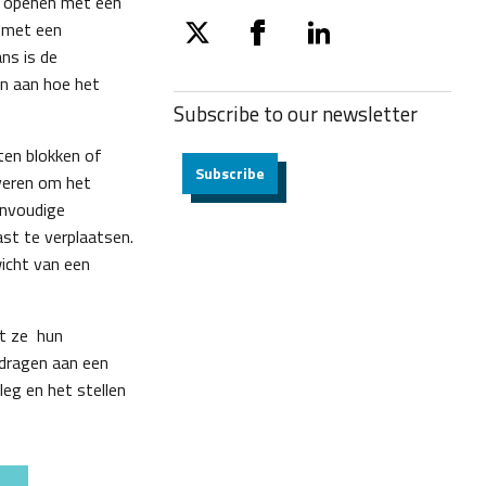
e openen met een
t met een
twitter
facebook
linkedin
ns is de
n aan hoe het
Subscribe to our
newsletter
ten blokken of
Subscribe
jveren om het
envoudige
ast te verplaatsen.
icht van een
at ze hun
ijdragen aan een
leg en het stellen