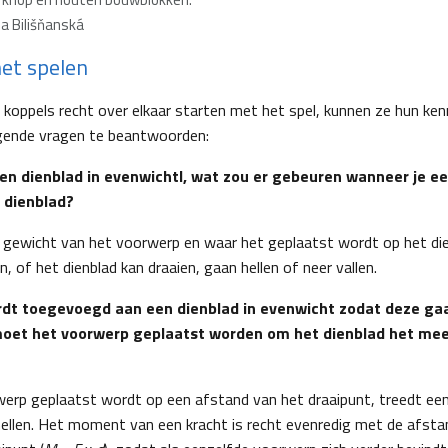
a Bilišňanská
et spelen
in koppels recht over elkaar starten met het spel, kunnen ze hun k
gende vragen te beantwoorden:
een dienblad in evenwichtI, wat zou er gebeuren wanneer je e
 dienblad?
t gewicht van het voorwerp en waar het geplaatst wordt op het die
n, of het dienblad kan draaien, gaan hellen of neer vallen.
dt toegevoegd aan een dienblad in evenwicht zodat deze gaa
et het voorwerp geplaatst worden om het dienblad het mee
erp geplaatst wordt op een afstand van het draaipunt, treedt ee
hellen. Het moment van een kracht is recht evenredig met de afst