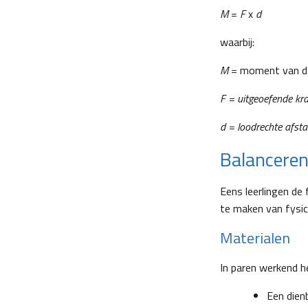
M
=
F
x
d
waarbij:
M
= moment van de
F = uitgeoefende kra
d = loodrechte afst
Balancere
Eens leerlingen de
te maken van fysic
Materialen
In paren werkend he
Een dien