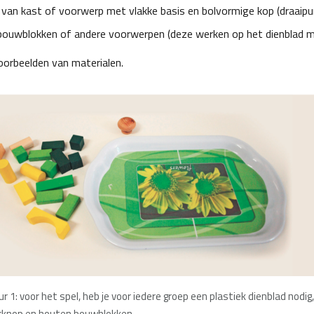
van kast of voorwerp met vlakke basis en bolvormige kop (draaipu
ouwblokken of andere voorwerpen (deze werken op het dienblad m
voorbeelden van materialen.
ur
1:
voor het spel, heb je voor iedere groep een plastiek dienblad nodig
rknop en houten bouwblokken.