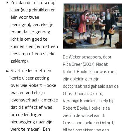
Zet dan de microscoop
klaar (we gebruikten er
één voor twee
leerlingen), verzeker je
ervan dat er genoeg
licht is om goed te
kunnen zien (bv met een
leeslamp of een sterke
De Wetenschappers, door
zaklamp).
Rita Greer (2007). Nadat
Start de les met een
Robert Hooke klaar was met
korte uiteenzetting
zijn opleiding en zijn
over wie Robert Hooke
doctoraat had gehaald aan de
was en vertel zijn
Christ Church, Oxford,
levensverhaal (Ik merkte
Verenigd Koninkrijk, hielp hij
dat dit effectief was
Robert Boyle. Hooke is te
om de leerlingen
zien in de winkel van dr
nieuwsgierig naar zijn
Cross, apotheker in Oxford,
werk te maken). Een
bij het opzetten van een