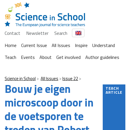
Contact
Newsletter
Search
Home
Current Issue
All Issues
Inspire
Understand
Teach
Events
About
Get involved
Author guidelines
Science in School
All Issues
Issue 22
Bouw je eigen
TEACH
ARTICLE
microscoop door in
de voetsporen te
treden van Robert