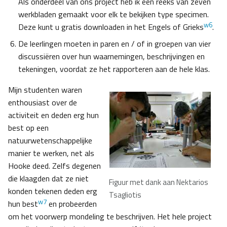
Als onderdeel van ons project heb ik een reeks van zeven
werkbladen gemaakt voor elk te bekijken type specimen.
w6
Deze kunt u gratis downloaden in het Engels of Grieks
.
De leerlingen moeten in paren en / of in groepen van vier
discussiëren over hun waarnemingen, beschrijvingen en
tekeningen, voordat ze het rapporteren aan de hele klas.
Mijn studenten waren
enthousiast over de
activiteit en deden erg hun
best op een
natuurwetenschappelijke
manier te werken, net als
Hooke deed. Zelfs degenen
die klaagden dat ze niet
Figuur met dank aan Nektarios
konden tekenen deden erg
Tsagliotis
w7
hun best
en probeerden
om het voorwerp mondeling te beschrijven. Het hele project