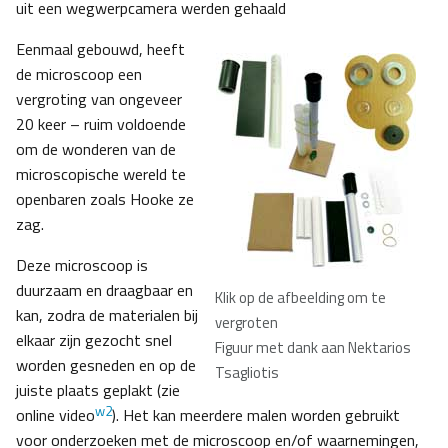
uit een wegwerpcamera werden gehaald
Eenmaal gebouwd, heeft
de microscoop een
vergroting van ongeveer
20 keer – ruim voldoende
om de wonderen van de
microscopische wereld te
openbaren zoals Hooke ze
zag.
Deze microscoop is
duurzaam en draagbaar en
Klik op de afbeelding om te
kan, zodra de materialen bij
vergroten
elkaar zijn gezocht snel
Figuur met dank aan Nektarios
worden gesneden en op de
Tsagliotis
juiste plaats geplakt (zie
w2
online video
). Het kan meerdere malen worden gebruikt
voor onderzoeken met de microscoop en/of waarnemingen,