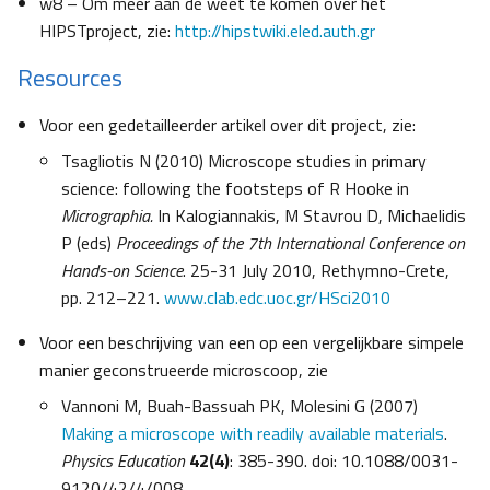
w8 – Om meer aan de weet te komen over het
HIPSTproject, zie:
http://hipstwiki.eled.auth.gr
Resources
Voor een gedetailleerder artikel over dit project, zie:
Tsagliotis N (2010) Microscope studies in primary
science: following the footsteps of R Hooke in
Micrographia.
In Kalogiannakis, M Stavrou D, Michaelidis
P (eds)
Proceedings of the 7th International Conference on
Hands-on Science
. 25-31 July 2010, Rethymno-Crete,
pp. 212–221.
www.clab.edc.uoc.gr/HSci2010
Voor een beschrijving van een op een vergelijkbare simpele
manier geconstrueerde microscoop, zie
Vannoni M, Buah-Bassuah PK, Molesini G (2007)
Making a microscope with readily available materials
.
Physics Education
42(4)
: 385-390. doi: 10.1088/0031-
9120/42/4/008