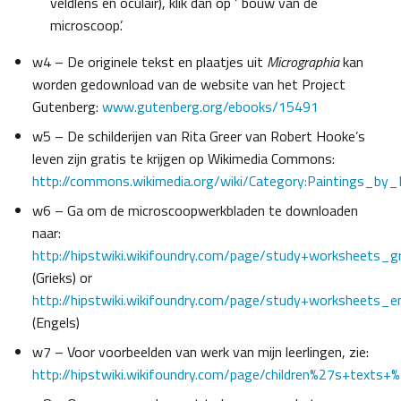
veldlens en oculair), klik dan op ‘ bouw van de
microscoop’.
w4 – De originele tekst en plaatjes uit
Micrographia
kan
worden gedownload van de website van het Project
Gutenberg:
www.gutenberg.org/ebooks/15491
w5 – De schilderijen van Rita Greer van Robert Hooke’s
leven zijn gratis te krijgen op Wikimedia Commons:
http://commons.wikimedia.org/wiki/Category:Paintings_by_
w6 – Ga om de microscoopwerkbladen te downloaden
naar:
http://hipstwiki.wikifoundry.com/page/study+worksheets_g
(Grieks) or
http://hipstwiki.wikifoundry.com/page/study+worksheets_e
(Engels)
w7 – Voor voorbeelden van werk van mijn leerlingen, zie:
http://hipstwiki.wikifoundry.com/page/children%27s+texts