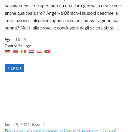
passivamente recuperando da una dura giornata o succede
anche qualcos’altro? Angelika Börsch-Haubold descrive le
implicazioni di alcune intriganti ricerche- aveva ragione sua
nonna? Metti alla prova le conclusioni degli scienziati su…
Ages:
16-19;
Topics:
Biology
TEACH
June 15, 2007
| Issue 3
Portare i cambiamenti climatici terrestri in un’