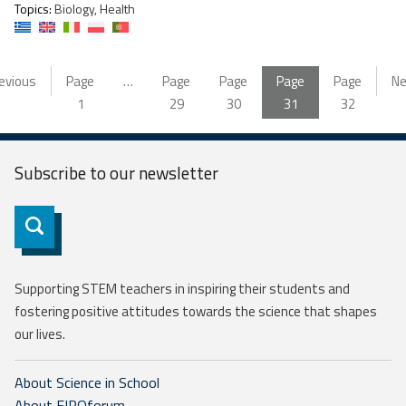
Topics:
Biology, Health
evious
Page
…
Page
Page
Page
Page
Ne
1
29
30
31
32
Subscribe to our
newsletter
Subscribe
Supporting STEM teachers in inspiring their students and
fostering positive attitudes towards the science that shapes
our lives.
About Science in School
About EIROforum