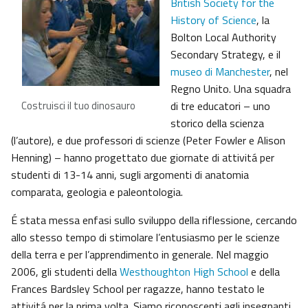
British Society for the
History of Science
, la
Bolton Local Authority
Secondary Strategy, e il
museo di Manchester
, nel
Regno Unito. Una squadra
Costruisci il tuo dinosauro
di tre educatori – uno
storico della scienza
(l’autore), e due professori di scienze (Peter Fowler e Alison
Henning) – hanno progettato due giornate di attivitá per
studenti di 13-14 anni, sugli argomenti di anatomia
comparata, geologia e paleontologia.
É stata messa enfasi sullo sviluppo della riflessione, cercando
allo stesso tempo di stimolare l’entusiasmo per le scienze
della terra e per l’apprendimento in generale. Nel maggio
2006, gli studenti della
Westhoughton High School
e della
Frances Bardsley School per ragazze, hanno testato le
attivitá per la prima volta. Siamo riconoscenti agli insegnanti