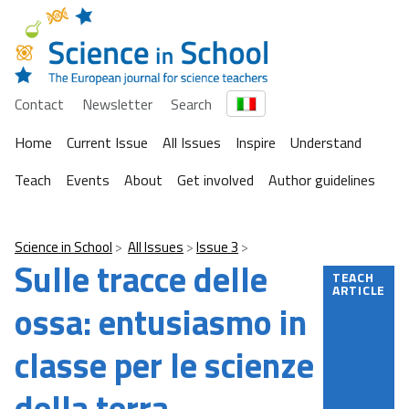
Contact
Newsletter
Search
Home
Current Issue
All Issues
Inspire
Understand
Teach
Events
About
Get involved
Author guidelines
Science in School
All Issues
Issue 3
Sulle tracce delle
TEACH
ARTICLE
ossa: entusiasmo in
classe per le scienze
della terra