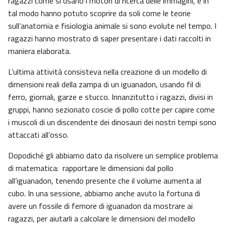
ragazzi come si usano i motori di ricerca delle immagini, e in
tal modo hanno potuto scoprire da soli come le teorie
sull’anatomia e fisiologia animale si sono evolute nel tempo. I
ragazzi hanno mostrato di saper presentare i dati raccolti in
maniera elaborata.
L’ultima attivitá consisteva nella creazione di un modello di
dimensioni reali della zampa di un iguanadon, usando fil di
ferro, giornali, garze e stucco. Innanzitutto i ragazzi, divisi in
gruppi, hanno sezionato coscie di pollo cotte per capire come
i muscoli di un discendente dei dinosauri dei nostri tempi sono
attaccati all’osso.
Dopodiché gli abbiamo dato da risolvere un semplice problema
di matematica: rapportare le dimensioni dal pollo
all’iguanadon, tenendo presente che il volume aumenta al
cubo. In una sessione, abbiamo anche avuto la fortuna di
avere un fossile di femore di iguanadon da mostrare ai
ragazzi, per aiutarli a calcolare le dimensioni del modello