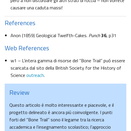
peró a non disturbare gli altri strati di roccia – non vorrete
causare una caduta massi!
References
Anon (1859) Geological Twelfth-Cakes.
Punch
36
, p31
Web References
w1 – L’intera gamma di risorse del “Bone Trail” puó essere
scaricata dal sito della British Society for the History of
Science
outreach
.
Review
Questo articolo é molto interessante e piacevole, e il
progetto delineato é ancora piú coinvolgente. I punti
forti del “Bone Trail” sono il legame tra la ricerca
accademica e l’insegnamento scolastico; l’approccio