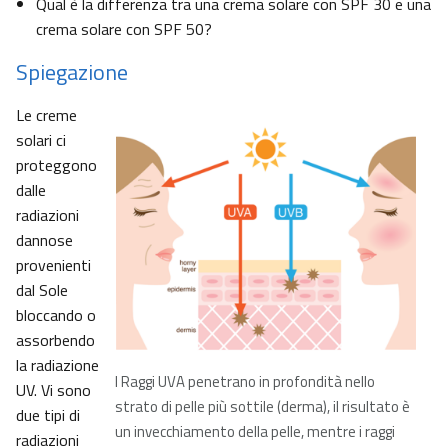
Qual è la differenza tra una crema solare con SPF 30 e una
crema solare con SPF 50?
Spiegazione
Le creme
solari ci
proteggono
dalle
radiazioni
dannose
provenienti
dal Sole
bloccando o
assorbendo
la radiazione
I Raggi UVA penetrano in profondità nello
UV. Vi sono
strato di pelle più sottile (derma), il risultato è
due tipi di
un invecchiamento della pelle, mentre i raggi
radiazioni