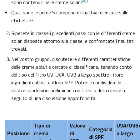
w1
sono contenuti nelle creme solari?
Quali sono le prime 5 componenti inattive elencate sulle
etichette?
Ripetete in classe i precedenti passi con le differenti creme
solari disposte attorno alla classe, e confrontate i risultati
trovati.
Nel vostro gruppo, discutete le differenti caratteristiche
delle creme solari e cercate di classificarle, tenendo conto
del tipo del filtro UV (UVA, UVB a largo spettro), i loro
ingredienti attivi, e il loro SPF. Potrete condividere le
vostre conclusioni preliminari con il resto della classe a
seguito di una discussione approfondita.
Tipo di
Valore
UVA/UVB/f
Categoria
Posizione
crema
di
a largo
di SPF