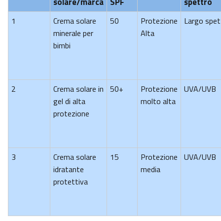
solare/marca
SPF
spettro
1
Crema solare
50
Protezione
Largo spet
minerale per
Alta
bimbi
2
Crema solare in
50+
Protezione
UVA/UVB
gel di alta
molto alta
protezione
3
Crema solare
15
Protezione
UVA/UVB
idratante
media
protettiva