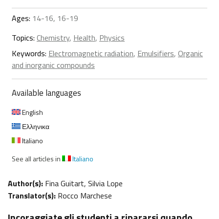
Ages:
14-16, 16-19
Topics:
Chemistry
,
Health
,
Physics
Keywords:
Electromagnetic radiation
,
Emulsifiers
,
Organic
and inorganic compounds
Available languages
English
Ελληνικα
Italiano
See all articles in
Italiano
Author(s):
Fina Guitart, Silvia Lope
Translator(s):
Rocco Marchese
Incoraggiate gli studenti a ripararsi quando