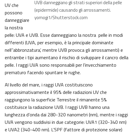
UVB danneggiano gli strati superiori della pelle
UV che
(epidermide) causando gli arrossamenti.
possono
yomogi1/Shutterstock.com
danneggiare
la nostra
pelle: UVA e UVB. Esse danneggiano la nostra pelle in modi
differenti (UVA, per esempio, è la principale dominante
nell’’abbronzatura’, mentre UVB provoca gli arrossamenti) e
entrambe i tipi aumentano il rischio di sviluppare il cancro della
pelle. I raggi UVA sono responsabili per l’invecchiamento
prematuro facendo spuntare le rughe.
Al livello del mare, i raggi UVA costituiscono
approssimativamente il 95% delle radiazioni UV che
raggiungono la superficie Terrestre il rimanente 5%
costituisce la radiazione UVB. I raggi UVB hanno una
lunghezza d’onda dai 280-320 nanometri (nm), mentre i raggi
UVA vengono suddivisi in due categorie: UVA1 (320-340 nm)
e UVA2 (340-400 nm). L’SPF (fattore di protezione solare)