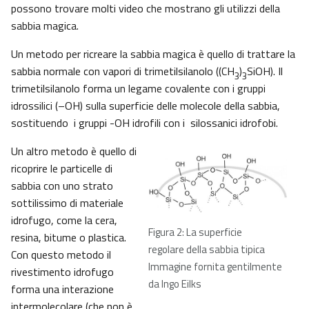
possono trovare molti video che mostrano gli utilizzi della
sabbia magica.
Un metodo per ricreare la sabbia magica è quello di trattare la
sabbia normale con vapori di trimetilsilanolo ((CH
)
SiOH). Il
3
3
trimetilsilanolo forma un legame covalente con i gruppi
idrossilici (–OH) sulla superficie delle molecole della sabbia,
sostituendo i gruppi -OH idrofili con i silossanici idrofobi.
Un altro metodo è quello di
ricoprire le particelle di
sabbia con uno strato
sottilissimo di materiale
idrofugo, come la cera,
Figura 2: La superficie
resina, bitume o plastica.
regolare della sabbia tipica
Con questo metodo il
Immagine fornita gentilmente
rivestimento idrofugo
da Ingo Eilks
forma una interazione
intermolecolare (che non è