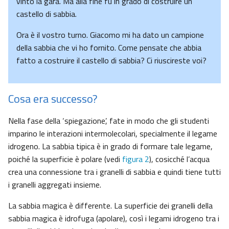
vinto la gara. Ma alla fine fu in grado di costruire un
castello di sabbia.
Ora è il vostro turno. Giacomo mi ha dato un campione
della sabbia che vi ho fornito. Come pensate che abbia
fatto a costruire il castello di sabbia? Ci riuscireste voi?
Cosa era successo?
Nella fase della ‘spiegazione’, fate in modo che gli studenti
imparino le interazioni intermolecolari, specialmente il legame
idrogeno. La sabbia tipica è in grado di formare tale legame,
poiché la superficie è polare (vedi
figura 2
), cosicché l’acqua
crea una connessione tra i granelli di sabbia e quindi tiene tutti
i granelli aggregati insieme.
La sabbia magica è differente. La superficie dei granelli della
sabbia magica è idrofuga (apolare), così i legami idrogeno tra i