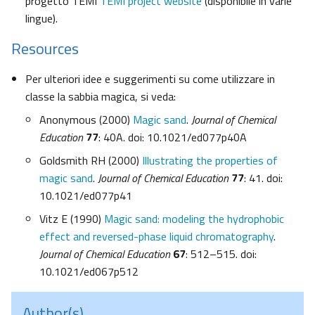
progetto TEMI
TEMI project website
(disponibile in varie
lingue).
Resources
Per ulteriori idee e suggerimenti su come utilizzare in
classe la sabbia magica, si veda:
Anonymous (2000)
Magic sand
.
Journal of Chemical
Education
77
: 40A. doi: 10.1021/ed077p40A
Goldsmith RH (2000)
Illustrating the properties of
magic sand
.
Journal of Chemical Education
77
: 41. doi:
10.1021/ed077p41
Vitz E (1990)
Magic sand: modeling the hydrophobic
effect and reversed-phase liquid chromatography
.
Journal of Chemical Education
67
: 512–515. doi:
10.1021/ed067p512
Author(s)