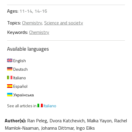
Ages:
11-14, 14-16
Topics:
Chemistry
,
Science and society
Keywords:
Chemistry
Available languages
English
Deutsch
Italiano
Español
Українська
See all articles in
Italiano
Author(s):
Ran Peleg, Dvora Katchevich, Malka Yayon, Rachel
Mamlok-Naaman, Johanna Dittmar, Ingo Eilks