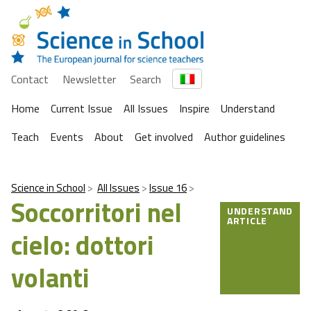
Contact
Newsletter
Search
Home
Current Issue
All Issues
Inspire
Understand
Teach
Events
About
Get involved
Author guidelines
Science in School
All Issues
Issue 16
Soccorritori nel
UNDERSTAND
ARTICLE
cielo: dottori
volanti