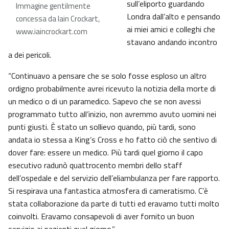
sull’eliporto guardando
Immagine gentilmente
Londra dall’alto e pensando
concessa da Iain Crockart,
ai miei amici e colleghi che
www.iaincrockart.com
stavano andando incontro
a dei pericoli.
“Continuavo a pensare che se solo fosse esploso un altro
ordigno probabilmente avrei ricevuto la notizia della morte di
un medico o di un paramedico. Sapevo che se non avessi
programmato tutto all’inizio, non avremmo avuto uomini nei
punti giusti. È stato un sollievo quando, più tardi, sono
andata io stessa a King’s Cross e ho fatto ciò che sentivo di
dover fare: essere un medico. Più tardi quel giorno il capo
esecutivo radunò quattrocento membri dello staff
dell’ospedale e del servizio dell’eliambulanza per fare rapporto.
Si respirava una fantastica atmosfera di cameratismo. C’è
stata collaborazione da parte di tutti ed eravamo tutti molto
coinvolti. Eravamo consapevoli di aver fornito un buon