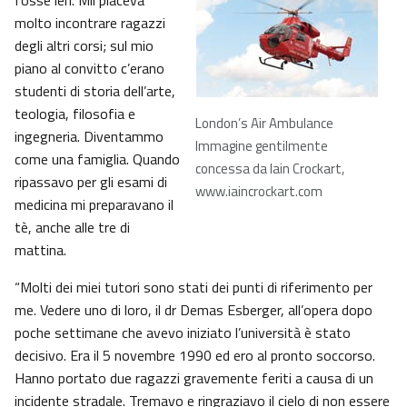
fosse ieri. Mii piaceva
molto incontrare ragazzi
degli altri corsi; sul mio
piano al convitto c’erano
studenti di storia dell’arte,
teologia, filosofia e
London’s Air Ambulance
ingegneria. Diventammo
Immagine gentilmente
come una famiglia. Quando
concessa da Iain Crockart,
ripassavo per gli esami di
www.iaincrockart.com
medicina mi preparavano il
tè, anche alle tre di
mattina.
“Molti dei miei tutori sono stati dei punti di riferimento per
me. Vedere uno di loro, il dr Demas Esberger, all’opera dopo
poche settimane che avevo iniziato l’università è stato
decisivo. Era il 5 novembre 1990 ed ero al pronto soccorso.
Hanno portato due ragazzi gravemente feriti a causa di un
incidente stradale. Tremavo e ringraziavo il cielo di non essere