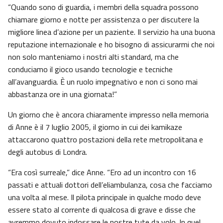
“Quando sono di guardia, i membri della squadra possono
chiamare giorno e notte per assistenza o per discutere la
migliore linea d’azione per un paziente. Il servizio ha una buona
reputazione internazionale e ho bisogno di assicurarmi che noi
non solo manteniamo i nostri alti standard, ma che
conduciamo il gioco usando tecnologie e tecniche
all’avanguardia. È un ruolo impegnativo e non ci sono mai
abbastanza ore in una giornata!”
Un giorno che è ancora chiaramente impresso nella memoria
di Anne è il 7 luglio 2005, il giorno in cui dei kamikaze
attaccarono quattro postazioni della rete metropolitana e
degli autobus di Londra.
“Era così surreale,” dice Anne. “Ero ad un incontro con 16
passati e attuali dottori dell’eliambulanza, cosa che facciamo
una volta al mese. Il pilota principale in qualche modo deve
essere stato al corrente di qualcosa di grave e disse che
avremmo dovuto indossare le nostre tute da volo. In quel