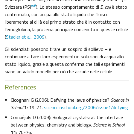
w6
Svizzera (PSI
). Lo stesso comportamento di
E. coli
è stato
confermato, con acqua allo stato liquido che fluisce
liberamente al di là del primo strato che è in contatto con
l’emoglobina, la proteina principale contenuta in queste cellule
(
Stadler et al., 2009
).
Gli scienziati possono tirare un sospiro di sollievo – e
continuare a fare i loro esperimenti in soluzioni di acqua allo
stato liquido, grazie a questa conferma che tali esperimenti
siano un valido modello per ciò che accade nelle cellule.
References
Cicognani G (2006): Defying the laws of physics?
Science in
School
1
: 19-21.
scienceinschool.org/2006/issue1/defying
Cornuéjols D (2009): Biological crystals: at the interface
between physics, chemistry and biology.
Science in School
11
: 70-76.