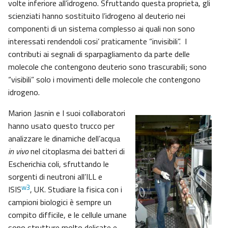
volte inferiore all’idrogeno. Sfruttando questa proprieta, gli
scienziati hanno sostituito l’idrogeno al deuterio nei
componenti di un sistema complesso ai quali non sono
interessati rendendoli cosi’ praticamente “invisibili”. I
contributi ai segnali di sparpagliamento da parte delle
molecole che contengono deuterio sono trascurabili; sono
“visibili” solo i movimenti delle molecole che contengono
idrogeno.
Marion Jasnin e I suoi collaboratori
hanno usato questo trucco per
analizzare le dinamiche dell’acqua
in vivo
nel citoplasma dei batteri di
Escherichia coli, sfruttando le
sorgenti di neutroni all’ILL e
w3
ISIS
, UK. Studiare la fisica con i
campioni biologici è sempre un
compito difficile, e le cellule umane
sono strutture molto delicate e