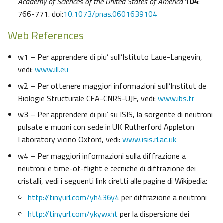
Academy of Sciences of the United States of America
104
:
766-771. doi:
10.1073/pnas.0601639104
Web References
w1 – Per apprendere di piu’ sull’Istituto Laue-Langevin,
vedi:
www.ill.eu
w2 – Per ottenere maggiori informazioni sull’Institut de
Biologie Structurale CEA-CNRS-UJF, vedi:
www.ibs.fr
w3 – Per apprendere di piu’ su ISIS, la sorgente di neutroni
pulsate e muoni con sede in UK Rutherford Appleton
Laboratory vicino Oxford, vedi:
www.isis.rl.ac.uk
w4 – Per maggiori informazioni sulla diffrazione a
neutroni e time-of-flight e tecniche di diffrazione dei
cristalli, vedi i seguenti link diretti alle pagine di Wikipedia:
http://tinyurl.com/yh436y4
per diffrazione a neutroni
http://tinyurl.com/ykywxht
per la dispersione dei