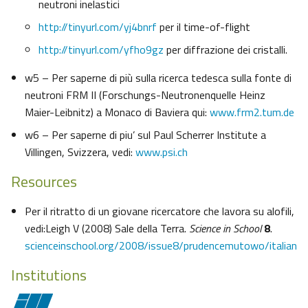
neutroni inelastici
http://tinyurl.com/yj4bnrf
per il time-of-flight
http://tinyurl.com/yfho9gz
per diffrazione dei cristalli.
w5 – Per saperne di più sulla ricerca tedesca sulla fonte di
neutroni FRM II (Forschungs-Neutronenquelle Heinz
Maier-Leibnitz) a Monaco di Baviera qui:
www.frm2.tum.de
w6 – Per saperne di piu’ sul Paul Scherrer Institute a
Villingen, Svizzera, vedi:
www.psi.ch
Resources
Per il ritratto di un giovane ricercatore che lavora su alofili,
vedi:Leigh V (2008) Sale della Terra.
Science in School
8
.
scienceinschool.org/2008/issue8/prudencemutowo/italian
Institutions