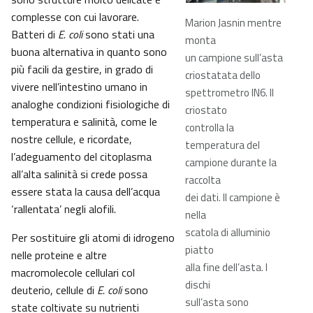
complesse con cui lavorare.
Marion Jasnin mentre
Batteri di
E. coli
sono stati una
monta
buona alternativa in quanto sono
un campione sull’asta
più facili da gestire, in grado di
criostatata dello
vivere nell’intestino umano in
spettrometro IN6. Il
analoghe condizioni fisiologiche di
criostato
temperatura e salinità, come le
controlla la
nostre cellule, e ricordate,
temperatura del
l’adeguamento del citoplasma
campione durante la
all’alta salinità si crede possa
raccolta
essere stata la causa dell’acqua
dei dati. Il campione è
‘rallentata’ negli alofili.
nella
scatola di alluminio
Per sostituire gli atomi di idrogeno
piatto
nelle proteine e altre
alla fine dell’asta. I
macromolecole cellulari col
dischi
deuterio, cellule di
E. coli
sono
sull’asta sono
state coltivate su nutrienti