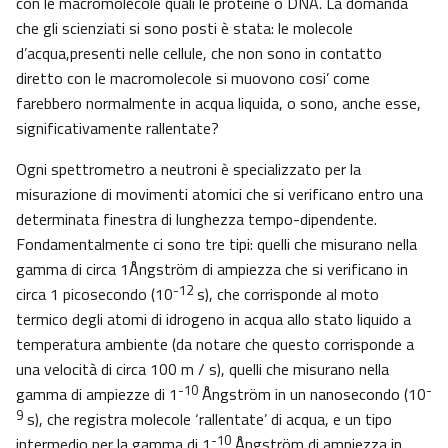
con le macromolecole quali le proteine o DNA. La domanda
che gli scienziati si sono posti è stata: le molecole
d’acqua,presenti nelle cellule, che non sono in contatto
diretto con le macromolecole si muovono cosi’ come
farebbero normalmente in acqua liquida, o sono, anche esse,
significativamente rallentate?
Ogni spettrometro a neutroni è specializzato per la
misurazione di movimenti atomici che si verificano entro una
determinata finestra di lunghezza tempo-dipendente.
Fondamentalmente ci sono tre tipi: quelli che misurano nella
gamma di circa 1Ångström di ampiezza che si verificano in
-12
circa 1 picosecondo (10
s), che corrisponde al moto
termico degli atomi di idrogeno in acqua allo stato liquido a
temperatura ambiente (da notare che questo corrisponde a
una velocità di circa 100 m / s), quelli che misurano nella
-10
-
gamma di ampiezze di 1
Ångström in un nanosecondo (10
9
s), che registra molecole ‘rallentate’ di acqua, e un tipo
-10
intermedio per la gamma di 1
Ångström di ampiezza in