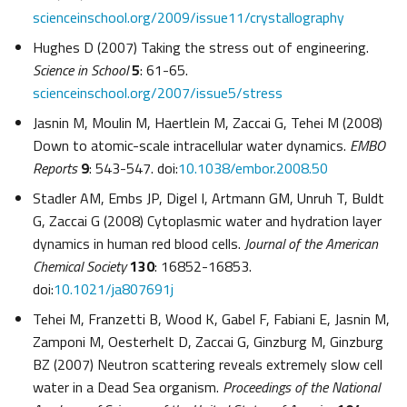
scienceinschool.org/2009/issue11/crystallography
Hughes D (2007) Taking the stress out of engineering.
Science in School
5
: 61-65.
scienceinschool.org/2007/issue5/stress
Jasnin M, Moulin M, Haertlein M, Zaccai G, Tehei M (2008)
Down to atomic-scale intracellular water dynamics.
EMBO
Reports
9
: 543-547. doi:
10.1038/embor.2008.50
Stadler AM, Embs JP, Digel I, Artmann GM, Unruh T, Buldt
G, Zaccai G (2008) Cytoplasmic water and hydration layer
dynamics in human red blood cells.
Journal of the American
Chemical Society
130
: 16852-16853.
doi:
10.1021/ja807691j
Tehei M, Franzetti B, Wood K, Gabel F, Fabiani E, Jasnin M,
Zamponi M, Oesterhelt D, Zaccai G, Ginzburg M, Ginzburg
BZ (2007) Neutron scattering reveals extremely slow cell
water in a Dead Sea organism.
Proceedings of the National