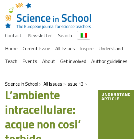
Contact
Newsletter
Search
Home
Current Issue
All Issues
Inspire
Understand
Teach
Events
About
Get involved
Author guidelines
Science in School
All Issues
Issue 13
L’ambiente
UNDERSTAND
ARTICLE
intracellulare:
acque non cosi’
torbide