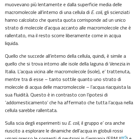
muovevano più lentamente e dalla superficie media delle
macromolecole all’interno di una cellula di
E. coli
, gli scienziati
hanno calcolato che questa quota corrisponde ad un unico
strato di molecole d’acqua accanto alle macromolecole che è
rallentato, ma il resto scorre liberamente come in acqua
liquida.
Quello che succede all’interno della cellula, quindi, è simile a
quello che si trova intorno alle isole della laguna di Venezia in
Italia. L’acqua vicina alle macromolecole (isole), e’ trattenuta,
mentre tra di esse – tanto sottile quanto uno strato di
molecole di acqua delle macromolecole – l’acqua riacquista la
sua fluidità. Questo è in contrasto con l’ipotesi di
‘addomesticamento’ che ha affermato che tutta l’acqua nella
cellula sarebbe rallentata.
Sulla scia degli esperimenti su
E. coli
, il gruppo e’ ora anche
riuscito a esplorare le dinamiche dell’acqua in globuli rossi
w5
umani presso le sorgenti di neutroni in Germania (FRM II
) e