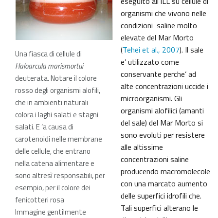
eseguito all’ILL su cellule di
organismi che vivono nelle
condizioni saline molto
elevate del Mar Morto
(
Tehei et al., 2007
). Il sale
Una fiasca di cellule di
e’ utilizzato come
Haloarcula marismortui
conservante perche’ ad
deuterata. Notare il colore
alte concentrazioni uccide i
rosso degli organismi alofili,
microorganismi. Gli
che in ambienti naturali
organismi alofilici (amanti
colora i laghi salati e stagni
del sale) del Mar Morto si
salati. E ‘a causa di
sono evoluti per resistere
carotenoidi nelle membrane
alle altissime
delle cellule, che entrano
concentrazioni saline
nella catena alimentare e
producendo macromolecole
sono altresì responsabili, per
con una marcato aumento
esempio, per il colore dei
delle superfici idrofili che.
fenicotteri rosa
Tali superfici alterano le
Immagine gentilmente