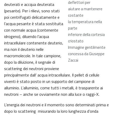
deflettori per
deuterati e accqua deuterata
aiutare a mantenere
(pesante). Per i rilievi, sono stati
costante
poi centrifugati delicatamente e
la temperatura nella
l’acqua pesante è stata sostituita
parte
con normale acqua (contenente
inferiore della cortesia
idrogeno), diluendo l’acqua
criostato
intracellulare contenente deuterio,
Immagine gentilmente
ma non il deuterio nelle
concessa da Giuseppe
macromolecole. In tale campione,
Zaccai
dopo la diluizione, il segnale di
scattering dei neutroni proviene
principalmente dall’ acqua intracellulare. Il pellet di cellule
viventi è stato posto in un supporto del campione di
alluminio. L’alluminio, come tutti i metalli, è trasparente ai
neutroni – anche se ovviamente non alla luce o raggi-X.
L’energia dei neutroni e il momento sono determinati prima e
dopo lo scattering misurando la loro lunghezza d’onda