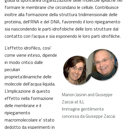
guida la spontanea organizzazione delle molecole lipidiche nel
formare le membrane che circondano le cellule. Contribuisce
inoltre alla formazione della struttura tridimensionale delle
proteina, dell’RNA e del DNA, favorendo il loro ripiegamento
sia nascondendo le parti idrofobiche delle loro strutture dal
contatto con l’acqua e sia esponendo le loro parti idrofiliche.
L’effetto idrofilico, cosi’
come viene inteso, dipende
in modo critico dalle
peculiari
proprieta’dinamiche delle
molecole dell’acqua liquida.
L’implicazione di questo
Marion Jasnin and Giuseppe
effetto nella formazione
Zaccai at ILL
delle membrane e il
Immagine gentilmente
ripiegamento
concessa da Giuseppe Zaccai
macromolecolare e’ stato
dedotto da esperimenti in