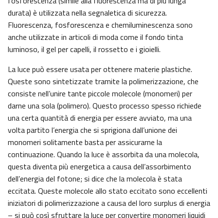
fosforescenza (simile alla fluorescenza ma di più lunga
durata) è utilizzata nella segnaletica di sicurezza.
Fluorescenza, fosforescenza e chemiluminescenza sono
anche utilizzate in articoli di moda come il fondo tinta
luminoso, il gel per capelli, il rossetto e i gioielli.
La luce può essere usata per ottenere materie plastiche.
Queste sono sintetizzate tramite la polimerizzazione, che
consiste nell’unire tante piccole molecole (monomeri) per
darne una sola (polimero). Questo processo spesso richiede
una certa quantità di energia per essere avviato, ma una
volta partito l’energia che si sprigiona dall’unione dei
monomeri solitamente basta per assicurarne la
continuazione. Quando la luce è assorbita da una molecola,
questa diventa più energetica a causa dell’assorbimento
dell’energia del fotone; si dice che la molecola è stata
eccitata. Queste molecole allo stato eccitato sono eccellenti
iniziatori di polimerizzazione a causa del loro surplus di energia
– si può così sfruttare la luce per convertire monomeri liquidi