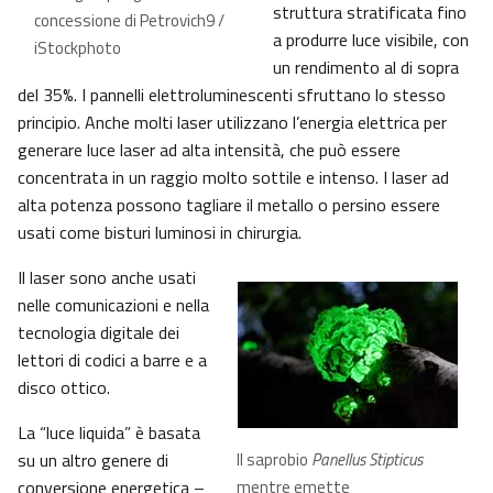
struttura stratificata fino
concessione di Petrovich9 /
a produrre luce visibile, con
iStockphoto
un rendimento al di sopra
del 35%. I pannelli elettroluminescenti sfruttano lo stesso
principio. Anche molti laser utilizzano l’energia elettrica per
generare luce laser ad alta intensità, che può essere
concentrata in un raggio molto sottile e intenso. I laser ad
alta potenza possono tagliare il metallo o persino essere
usati come bisturi luminosi in chirurgia.
Il laser sono anche usati
nelle comunicazioni e nella
tecnologia digitale dei
lettori di codici a barre e a
disco ottico.
La “luce liquida” è basata
su un altro genere di
Il saprobio
Panellus Stipticus
conversione energetica –
mentre emette