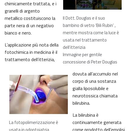
chimicamente trattata, e i
granelli di argento
metallico costituiscono la
Il Dott. Douglas e il suo
parte nera di un negativo
bambino di vetro ‘Bili Rubin’ ,
bianco e nero.
mentre mostra come la luce è
usata nel trattamento
L’applicazione più nota della
dell’itterizia
fotochimica in medicina è il
Immagine per gentile
trattamento dell’itterizia,
concessione di Peter Douglas
dovuta all’accumulo nel
corpo di una sostanza
gialla liposolubile e
neurotossica chiamata
bilirubina.
La bilirubina è
continuamente generata
La fotopolimerizzazione è
come prodotto dell’emolisi
usata in odontoiatria