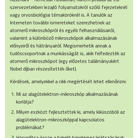
szervezetekben lezajló folyamatokról szóló fejezeteknél
vagy orvosbiológiai témaköröknél is. A tanulók az
Interneten további ismereteket szerezhetnek az
atomerő mikroszkópról és egyéb felhasználásairól,
valamint a különböző mikroszkópok alkalmazásának
előnyeiről és hátrányairól. Megismerhetik annak a
tudóscsoportnak a munkásságát is, akik felfedezték az
atomerő mikroszkópot (egy előzetes találmányukért
Nobel díjban részesítették őket).
Kérdések, amelyekkel a cikk megértését lehet ellenőrizni:
Mi az alagútelektron-mikroszkóp alkalmazásának
korlátja?
Milyen eszközt fejlesztettek ki, amely kiküszöböli az
alagútelektron-mikroszkóppal kapcsolatos
problémákat?
Hasonlítsa össze a bakelit hanglemez lejátszásának