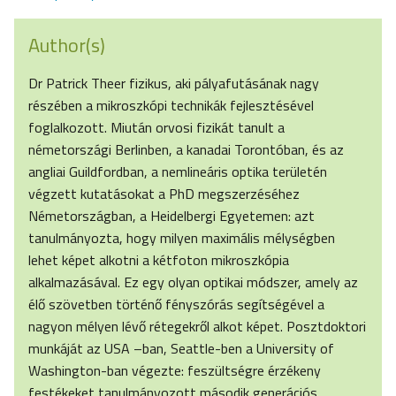
Author(s)
Dr Patrick Theer fizikus, aki pályafutásának nagy
részében a mikroszkópi technikák fejlesztésével
foglalkozott. Miután orvosi fizikát tanult a
németországi Berlinben, a kanadai Torontóban, és az
angliai Guildfordban, a nemlineáris optika területén
végzett kutatásokat a PhD megszerzéséhez
Németországban, a Heidelbergi Egyetemen: azt
tanulmányozta, hogy milyen maximális mélységben
lehet képet alkotni a kétfoton mikroszkópia
alkalmazásával. Ez egy olyan optikai módszer, amely az
élő szövetben történő fényszórás segítségével a
nagyon mélyen lévő rétegekről alkot képet. Posztdoktori
munkáját az USA –ban, Seattle-ben a University of
Washington-ban végezte: feszültségre érzékeny
festékeket tanulmányozott második generációs