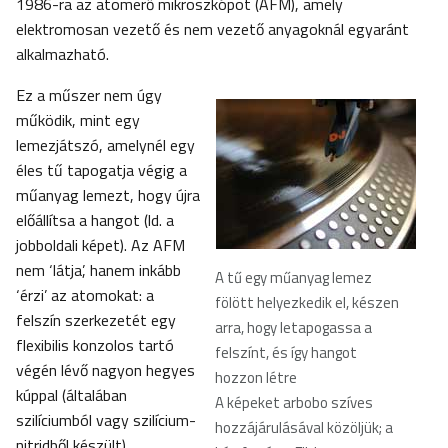
1986-ra az atomerő mikroszkópot (AFM), amely
elektromosan vezető és nem vezető anyagoknál egyaránt
alkalmazható.
Ez a műszer nem úgy
működik, mint egy
lemezjátszó, amelynél egy
éles tű tapogatja végig a
műanyag lemezt, hogy újra
előállítsa a hangot (ld. a
jobboldali képet). Az AFM
nem ‘látja’, hanem inkább
A tű egy műanyag lemez
‘érzi’ az atomokat: a
fölött helyezkedik el, készen
felszín szerkezetét egy
arra, hogy letapogassa a
flexibilis konzolos tartó
felszínt, és így hangot
végén lévő nagyon hegyes
hozzon létre
kúppal (általában
A képeket arbobo szíves
szilíciumból vagy szilícium-
hozzájárulásával közöljük; a
nitridből készült)