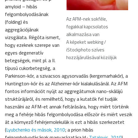
amyloid – hibás
felgombolyodásának
Az AFM-nek sokféle,
(folding) és
fogakkal kapcsolatos
aggregációjának
alkalmazása van
vizsgálata. Régóta ismert,
A képeket webking /
hogy ezeknek szerepe van
iStockphoto szíves
egyes degeneratív
hozzájárulásával közöljük
betegségek, mint pl. a II.
típusú cukorbetegség, a
Parkinson-kór, a szivacsos agysorvadás (kergemarhakór), a
Huntington-kór és az Alzheimer-kór kialakulásánál. Az AFM
fontos információt nyújt az aggregátumok nano-skálájú
struktúrájáról, és remélhető, hogy a kutatók fel tudják
használni az AFM-et annak feltárására, hogy miért történik
meg a fehérje hibás felgombolyodása először és miért veszik
át a környező fehérjemolekulák is ezt a hibás szerkezetet
(
Lyubchenko és mások, 2010
; a prion hibás
felgombolyodásának magyarázatára ld.:
Tatalovic, 2010
).