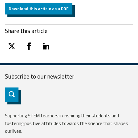
Download this article as a PDF
Share this article
twitter
facebook
linkedin
Subscribe to our
newsletter
Subscribe
Supporting STEM teachers in inspiring their students and
fostering positive attitudes towards the science that shapes
our lives.