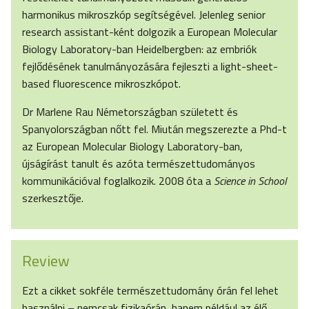
harmonikus mikroszkóp segítségével. Jelenleg senior
research assistant-ként dolgozik a European Molecular
Biology Laboratory-ban Heidelbergben: az embriók
fejlődésének tanulmányozására fejleszti a light-sheet-
based fluorescence mikroszkópot.
Dr Marlene Rau Németországban született és
Spanyolországban nőtt fel. Miután megszerezte a Phd-t
az European Molecular Biology Laboratory-ban,
újságírást tanult és azóta természettudományos
kommunikációval foglalkozik. 2008 óta a
Science in School
szerkesztője.
Review
Ezt a cikket sokféle természettudomány órán fel lehet
használni – nemcsak fizikaórán, hanem például az élő