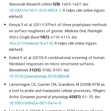
Nanoscale Research Letters
5(9)
: 1403-1407. doi:
10.1007/s11671-010-9653-7
. A teljes cikk online ingyen
elérhető.
Kimyai S et al. (2011) Effect of three prophylaxis methods
on surface roughness of giomer.
Medicina Oral, Patología
Oral y Cirugía Bucal
16(1)
: e110-e114. doi:
10.4317/medoral.16.e110
. A teljes cikk online ingyen
elérhető.
Kolind K et al. (2010) A combinatorial screening of human
fibroblast responses on micro-structured surfaces.
Biomaterials
31(35)
: 9182-9191.
doi:
10.1016/j.biomaterials.2010.08.048
Lamontagne CA, Cuerrier CM, Grandbois M (2008) AFM as
a tool to probe and manipulate cellular processes.
Pflügers
Archiv: European journal of physiology
456(1)
: 61-70. doi:
10.1007/s00424-007-0414-0