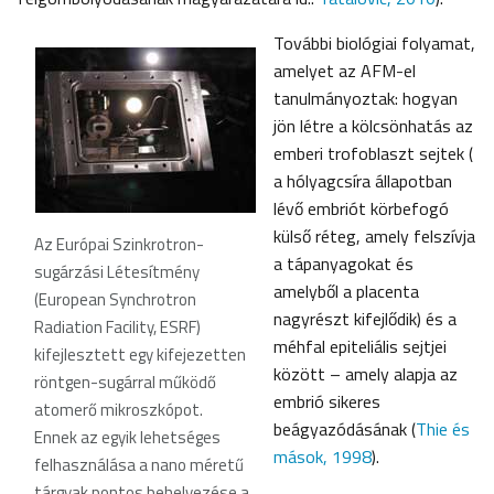
További biológiai folyamat,
amelyet az AFM-el
tanulmányoztak: hogyan
jön létre a kölcsönhatás az
emberi trofoblaszt sejtek (
a hólyagcsíra állapotban
lévő embriót körbefogó
külső réteg, amely felszívja
Az Európai Szinkrotron-
a tápanyagokat és
sugárzási Létesítmény
amelyből a placenta
(European Synchrotron
nagyrészt kifejlődik) és a
Radiation Facility, ESRF)
méhfal epiteliális sejtjei
kifejlesztett egy kifejezetten
között – amely alapja az
röntgen-sugárral működő
embrió sikeres
atomerő mikroszkópot.
beágyazódásának (
Thie és
Ennek az egyik lehetséges
mások, 1998
).
felhasználása a nano méretű
tárgyak pontos behelyezése a