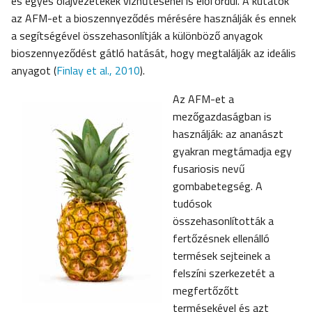
és egyes olajvezetékek vízhűtésénél is előfordul. A kutatók
az AFM-et a bioszennyeződés mérésére használják és ennek
a segítségével összehasonlítják a különböző anyagok
bioszennyeződést gátló hatását, hogy megtalálják az ideális
anyagot (
Finlay et al., 2010
).
Az AFM-et a
mezőgazdaságban is
használják: az ananászt
gyakran megtámadja egy
fusariosis nevű
gombabetegség. A
tudósok
összehasonlították a
fertőzésnek ellenálló
termések sejteinek a
felszíni szerkezetét a
megfertőzőtt
termésekével és azt