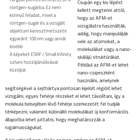
Csupán egy kis lépést
röntgen-sugárba. Ez nem
kellett megtenni attól,
könnyű feladat, mivel a
hogy az AFM-et
röntgen-sugár és a vizsgált
vizsgálatra használták,
objektum keresztmetszete
addig, hogy manipulálják
egyaránt 100 nm vagy annál
vele az atomokat, a
kisebb
molekulákat vagy a nano-
A képeket ESRF / Small Infinity
skálájú struktúrákat.
szíves hozzájárulásával
Például az AFM-et lehet
közöljük
nano-csipeszként
használni, amelynek
segítségével a sejthártya pontosan kijelölt régióit lehet
vizsgálni; egyes fehérje részeket el lehet távolítani, így a
molekula belsejében lévő fehérje szerkezetét fel tudják
térképezni; valamint különálló molekulákat új konformációs
állapotba lehet juttatni, hogy meghatározzák a
rugalmasságukat.