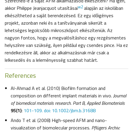
Szeretnéd-e a saját AFM alkalmazásod elkészíteni? Ha igen,
w2
akkor Philippe Jeanjacquot utasításai
alapján az iskolában
elkészítheted a saját berendezésed. Ez egy időigényes
projekt, azonban neki és a tanítványainak sikerült a
lehetséges legolcsóbb mikroszkópot elkészíteniük. Az
nagyon fontos, hogy a megvalósításhoz egy rezgésmentes
helyszínre van szükség, ilyen például egy csendes pince. Ha ez
rendelkezésre áll, akkor az alkalmazásnak már csak a
lelkesedés és a leleményesség szabhat határt.
References
Al-Ahmad A et al. (2010) Biofilm formation and
composition on different implant materials in vivo.
Journal
of biomedical materials research. Part B, Applied Biomaterials
95(1)
:
101-109. doi: 10.1002/jbm.b.31688
Ando T et al. (2008) High-speed AFM and nano-
visualization of biomolecular processes.
Pflügers Archiv: