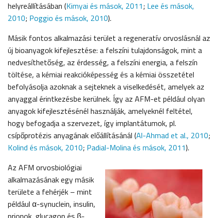
helyreállításában (
Kimyai és mások, 2011
;
Lee és mások,
2010
;
Poggio és mások, 2010
).
Másik fontos alkalmazási terület a regeneratív orvoslásnál az
új bioanyagok kifejlesztése: a felszíni tulajdonságok, mint a
nedvesíthetőség, az érdesség, a felszíni energia, a felszín
töltése, a kémiai reakcióképesség és a kémiai összetétel
befolyásolja azoknak a sejteknek a viselkedését, amelyek az
anyaggal érintkezésbe kerülnek. Így az AFM-et például olyan
anyagok kifejlesztésénél használják, amelyeknél feltétel,
hogy befogadja a szervezet, így implantátumok, pl.
csípőprotézis anyagának előállításánál (
Al-Ahmad et al., 2010
;
Kolind és mások, 2010
;
Padial-Molina és mások, 2011
).
Az AFM orvosbiológiai
alkalmazásának egy másik
területe a fehérjék – mint
például α-synuclein, insulin,
prionok, glucagon és β-