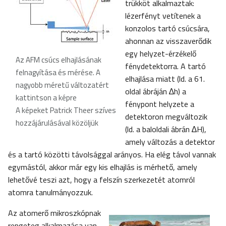
trükköt alkalmaztak:
lézerfényt vetítenek a
konzolos tartó csúcsára,
ahonnan az visszaverődik
egy helyzet-érzékelő
Az AFM csúcs elhajlásának
fénydetektorra. A tartó
felnagyítása és mérése. A
elhajlása miatt (ld. a 61.
nagyobb méretű változatért
oldal ábráján ∆h) a
kattintson a képre
fénypont helyzete a
A képeket Patrick Theer szíves
detektoron megváltozik
hozzájárulásával közöljük
(ld. a baloldali ábrán ∆H),
amely változás a detektor
és a tartó közötti távolsággal arányos. Ha elég távol vannak
egymástól, akkor már egy kis elhajlás is mérhető, amely
lehetővé teszi azt, hogy a felszín szerkezetét atomról
atomra tanulmányozzuk.
Az atomerő mikroszkópnak
rengeteg alkalmazása van.