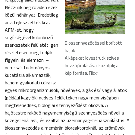
Nézzünk neg röviden ezek
közül néhányat. Eredetileg
arra fejlesztették ki az
AFM-et, hogy
segítségével különböző
Bioszennyeződéssel borított
szerkezetek felületét igen
hajók
részletesen meg tudják
A képeket lovestruck szíves
figyelni és elemezni –
hozzájárulásával közöljük; a
nemcsak tudományos
kép forrása: Flickr
kutatásra alkalmazzák,
hanem gyakorlati célra is:
egyes mikroorganizmusok, növények, algák és/ vagy állatok
(például kagylók) nedves felületeken nagy mennyiségben
megtelepednek, biológiai szennyeződést okozva. A
hajótestre rakódó nagymennyiségű szennyeződés növeli a
közegellenállást, és ezáltal az üzemanyag-felhasználást is. A
bioszennyeződés a membrán bioreaktoroknál, az erőművek