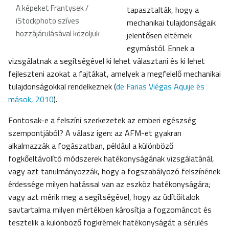
A képeket Frantysek /
tapasztalták, hogy a
iStockphoto szíves
mechanikai tulajdonságaik
hozzájárulásával közöljük
jelentősen eltérnek
egymástól. Ennek a
vizsgálatnak a segítségével ki lehet választani és ki lehet
fejleszteni azokat a fajtákat, amelyek a megfelelő mechanikai
tulajdonságokkal rendelkeznek (
de Farias Viégas Aquije és
mások, 2010
).
Fontosak-e a felszíni szerkezetek az emberi egészség
szempontjából? A válasz igen: az AFM-et gyakran
alkalmazzák a fogászatban, például a különböző
fogkőeltávolító módszerek hatékonyságának vizsgálatánál,
vagy azt tanulmányozzák, hogy a fogszabályozó felszínének
érdessége milyen hatással van az eszköz hatékonyságára;
vagy azt mérik meg a segítségével, hogy az üdítőitalok
savtartalma milyen mértékben károsítja a fogzománcot és
tesztelik a különböző fogkrémek hatékonyságát a sérülés