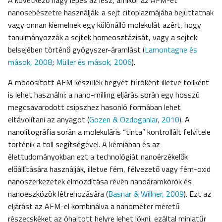
A következő nagy lépés az lesz, amikor az AFM-et
nanosebészetre használják: a sejt citoplazmájába bejuttatnak
vagy onnan kiemelnek egy különálló molekulát azért, hogy
tanulmányozzák a sejtek homeosztázisát, vagy a sejtek
belsejében történő gyógyszer-áramlást (
Lamontagne és
mások, 2008
;
Müller és mások, 2006
).
A módosított AFM készülék hegyét fúróként illetve tollként
is lehet használni: a nano-milling eljárás során egy hosszú
megcsavarodott csipszhez hasonló formában lehet
eltávolítani az anyagot (
Gozen & Ozdoganlar, 2010
). A
nanolitográfia során a molekuláris “tinta” kontrollált felvitele
történik a toll segítségével. A kémiában és az
élettudományokban ezt a technológiát nanoérzékelők
előállítására használják, illetve fém, félvezető vagy fém-oxid
nanoszerkezetek elmozdítása révén nanoáramkörök és
nanoeszközök létrehozására (
Basnar & Willner, 2009
). Ezt az
eljárást az AFM-el kombinálva a nanométer méretű
részecskéket az óhajtott helyre lehet lökni, ezáltal miniatűr