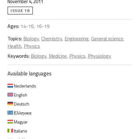
November 4, 2011
ISSUE 18
Ages:
14-16, 16-19
Topics:
Biology
,
Chemistry
,
Engineering
,
General science
,
Health
,
Physics
Keywords:
Biology
,
Medicine
,
Physics
,
Physiology
Available languages
Nederlands
English
Deutsch
Ελληνικα
Magyar
Italiano