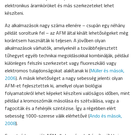
elektronikus áramköröket és más szerkezeteket lehet
készíteni.
Az alkalmazások nagy száma ellenére – csupán egy néhány
példát soroltunk fel – az AFM által kínált lehetőségeket még
korántsem használták ki teljesen. A jövőben olyan
alkalmazások várhatók, amelyeknél a továbbfejlesztett
tűhegyet egyéb technikai megoldásokkal kombinálják, például
különleges felszíni szerkezetet vagy fluoreszkáló vagy
elektromos tulajdonságokat alakítanak ki (
Müller és mások,
2006
). A másik lehetőséget a nagy sebesség jelenti: olyan
AFM-et fejlesztettek ki, amellyel olyan biológiai
folyamatokról lehet képeket készíteni valóságos időben, mint
például a kromoszómák másolása és szétválása, vagy a
fagociták és a fehérjék szintézise. Így a régebben elért
sebesség 1000-szerese válik elérhetővé (
Ando és mások,
2008
).