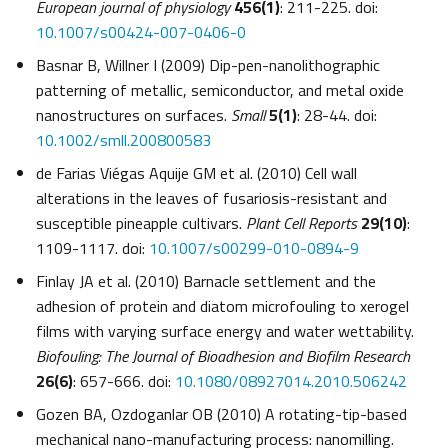
European journal of physiology
456(1)
: 211-225. doi:
10.1007/s00424-007-0406-0
Basnar B, Willner I (2009) Dip-pen-nanolithographic
patterning of metallic, semiconductor, and metal oxide
nanostructures on surfaces.
Small
5(1)
: 28-44. doi:
10.1002/smll.200800583
de Farias Viégas Aquije GM et al. (2010) Cell wall
alterations in the leaves of fusariosis-resistant and
susceptible pineapple cultivars.
Plant Cell Reports
29(10)
:
1109-1117. doi:
10.1007/s00299-010-0894-9
Finlay JA et al. (2010) Barnacle settlement and the
adhesion of protein and diatom microfouling to xerogel
films with varying surface energy and water wettability.
Biofouling: The Journal of Bioadhesion and Biofilm Research
26(6)
: 657-666. doi:
10.1080/08927014.2010.506242
Gozen BA, Ozdoganlar OB (2010) A rotating-tip-based
mechanical nano-manufacturing process: nanomilling.