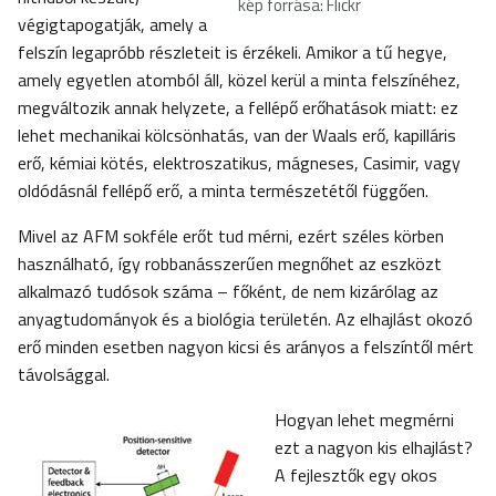
kép forrása: Flickr
végigtapogatják, amely a
felszín legapróbb részleteit is érzékeli. Amikor a tű hegye,
amely egyetlen atomból áll, közel kerül a minta felszínéhez,
megváltozik annak helyzete, a fellépő erőhatások miatt: ez
lehet mechanikai kölcsönhatás, van der Waals erő, kapilláris
erő, kémiai kötés, elektroszatikus, mágneses, Casimir, vagy
oldódásnál fellépő erő, a minta természetétől függően.
Mivel az AFM sokféle erőt tud mérni, ezért széles körben
használható, így robbanásszerűen megnőhet az eszközt
alkalmazó tudósok száma – főként, de nem kizárólag az
anyagtudományok és a biológia területén. Az elhajlást okozó
erő minden esetben nagyon kicsi és arányos a felszíntől mért
távolsággal.
Hogyan lehet megmérni
ezt a nagyon kis elhajlást?
A fejlesztők egy okos