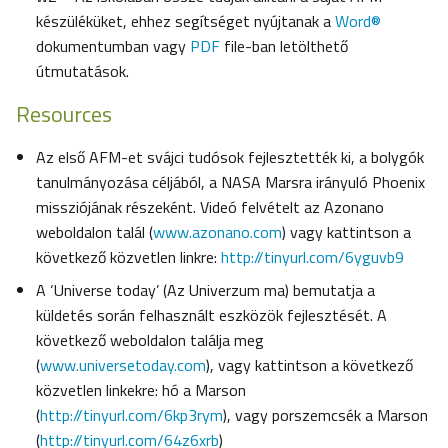
készüléküket, ehhez segítséget nyújtanak a
Word®
dokumentumban vagy
PDF
file-ban letölthető
útmutatások.
Resources
Az első AFM-et svájci tudósok fejlesztették ki, a bolygók
tanulmányozása céljából, a NASA Marsra irányuló Phoenix
missziójának részeként. Videó felvételt az Azonano
weboldalon talál (
www.azonano.com
) vagy kattintson a
következő közvetlen linkre:
http://tinyurl.com/6yguvb9
A ‘Universe today’ (Az Univerzum ma) bemutatja a
küldetés során felhasznált eszközök fejlesztését. A
következő weboldalon találja meg
(
www.universetoday.com
), vagy kattintson a következő
közvetlen linkekre: hó a Marson
(
http://tinyurl.com/6kp3rym
), vagy porszemcsék a Marson
(
http://tinyurl.com/64z6xrb
)