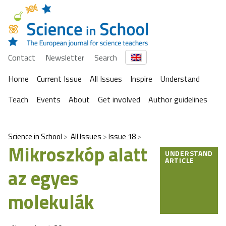
Contact
Newsletter
Search
Home
Current Issue
All Issues
Inspire
Understand
Teach
Events
About
Get involved
Author guidelines
Science in School
All Issues
Issue 18
Mikroszkóp alatt
UNDERSTAND
ARTICLE
az egyes
molekulák