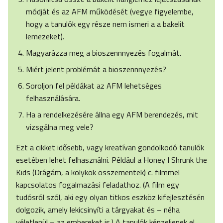
módját és az AFM működését (vegye figyelembe,
hogy a tanulók egy része nem ismeri a a bakelit
lemezeket).
Magyarázza meg a bioszennnyezés fogalmát.
Miért jelent problémát a bioszennnyezés?
Soroljon fel példákat az AFM lehetséges
felhasználására.
Ha a rendelkezésére állna egy AFM berendezés, mit
vizsgálna meg vele?
Ezt a cikket idősebb, vagy kreatívan gondolkodó tanulók
esetében lehet felhasználni. Például a Honey I Shrunk the
Kids (Drágám, a kölykök összementek) c. filmmel
kapcsolatos fogalmazási feladathoz. (A film egy
tudósról szól, aki egy olyan titkos eszköz kifejlesztésén
dolgozik, amely lekicsinyíti a tárgyakat és – néha
véletlenül – az embereket is.) A tanulók képzeljenek el