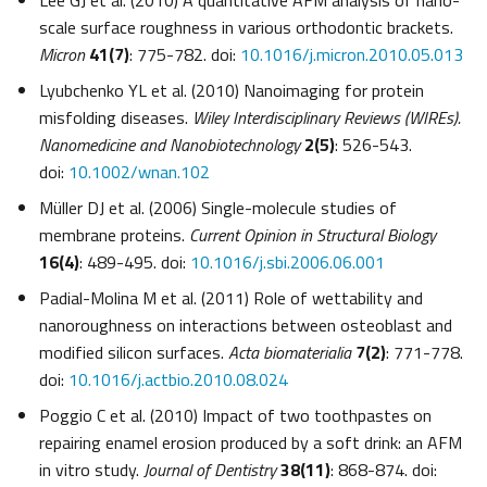
Lee GJ et al. (2010) A quantitative AFM analysis of nano-
scale surface roughness in various orthodontic brackets.
Micron
41(7)
: 775-782. doi:
10.1016/j.micron.2010.05.013
Lyubchenko YL et al. (2010) Nanoimaging for protein
misfolding diseases.
Wiley Interdisciplinary Reviews (WIREs).
Nanomedicine and Nanobiotechnology
2(5)
: 526-543.
doi:
10.1002/wnan.102
Müller DJ et al. (2006) Single-molecule studies of
membrane proteins.
Current Opinion in Structural Biology
16(4)
: 489-495. doi:
10.1016/j.sbi.2006.06.001
Padial-Molina M et al. (2011) Role of wettability and
nanoroughness on interactions between osteoblast and
modified silicon surfaces.
Acta biomaterialia
7(2)
: 771-778.
doi:
10.1016/j.actbio.2010.08.024
Poggio C et al. (2010) Impact of two toothpastes on
repairing enamel erosion produced by a soft drink: an AFM
in vitro study.
Journal of Dentistry
38(11)
: 868-874.
doi: