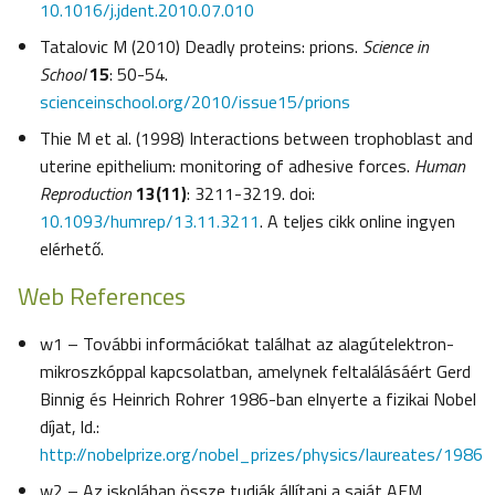
10.1016/j.jdent.2010.07.010
Tatalovic M (2010) Deadly proteins: prions.
Science in
School
15
: 50-54.
scienceinschool.org/2010/issue15/prions
Thie M et al. (1998) Interactions between trophoblast and
uterine epithelium: monitoring of adhesive forces.
Human
Reproduction
13(11)
: 3211-3219. doi:
10.1093/humrep/13.11.3211
. A teljes cikk online ingyen
elérhető.
Web References
w1 – További információkat találhat az alagútelektron-
mikroszkóppal kapcsolatban, amelynek feltalálásáért Gerd
Binnig és Heinrich Rohrer 1986-ban elnyerte a fizikai Nobel
díjat, ld.:
http://nobelprize.org/nobel_prizes/physics/laureates/1986
w2 – Az iskolában össze tudják állítani a saját AFM