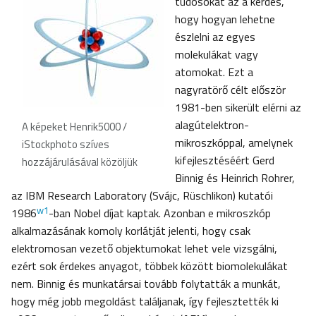
tudósokat az a kérdés,
hogy hogyan lehetne
észlelni az egyes
molekulákat vagy
atomokat. Ezt a
nagyratörő célt először
1981-ben sikerült elérni az
alagútelektron-
A képeket Henrik5000 /
mikroszkóppal, amelynek
iStockphoto szíves
kifejlesztéséért Gerd
hozzájárulásával közöljük
Binnig és Heinrich Rohrer,
az IBM Research Laboratory (Svájc, Rüschlikon) kutatói
w1
1986
-ban Nobel díjat kaptak. Azonban e mikroszkóp
alkalmazásának komoly korlátját jelenti, hogy csak
elektromosan vezető objektumokat lehet vele vizsgálni,
ezért sok érdekes anyagot, többek között biomolekulákat
nem. Binnig és munkatársai tovább folytatták a munkát,
hogy még jobb megoldást találjanak, így fejlesztették ki