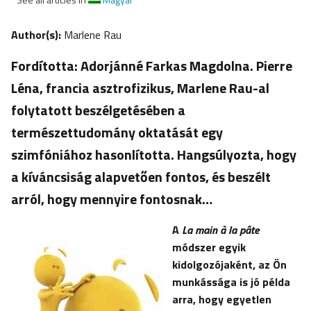
Author(s):
Marlene Rau
Fordította: Adorjánné Farkas Magdolna. Pierre
Léna, francia asztrofizikus, Marlene Rau-al
folytatott beszélgetésében a
természettudomány oktatását egy
szimfóniához hasonlította. Hangsúlyozta, hogy
a kíváncsiság alapvetően fontos, és beszélt
arról, hogy mennyire fontosnak…
A
La main à la pâte
módszer egyik
kidolgozójaként, az Ön
munkássága is jó példa
arra, hogy egyetlen