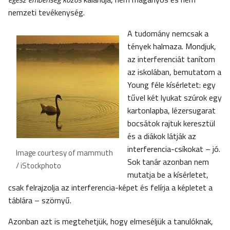
nemzeti tevékenység.
A tudomány nemcsak a
tények halmaza. Mondjuk,
az interferenciát tanítom
az iskolában, bemutatom a
Young féle kísérletet: egy
tűvel két lyukat szúrok egy
kartonlapba, lézersugarat
bocsátok rajtuk keresztül
és a diákok látják az
interferencia-csíkokat – jó.
Image courtesy of mammuth
Sok tanár azonban nem
/ iStockphoto
mutatja be a kísérletet,
csak felrajzolja az interferencia-képet és felírja a képletet a
táblára – szörnyű.
Azonban azt is megtehetjük, hogy elmeséljük a tanulóknak,