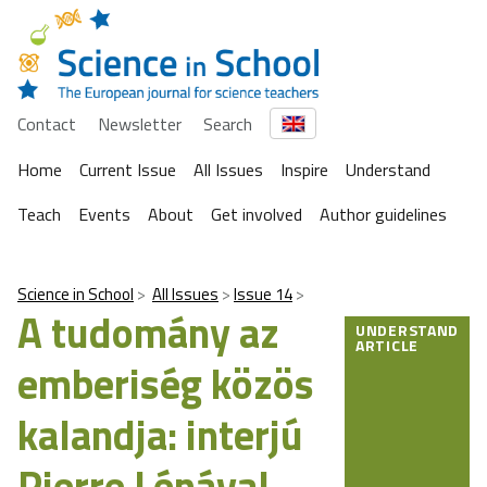
Contact
Newsletter
Search
Home
Current Issue
All Issues
Inspire
Understand
Teach
Events
About
Get involved
Author guidelines
Science in School
All Issues
Issue 14
A tudomány az
UNDERSTAND
ARTICLE
emberiség közös
kalandja: interjú
Pierre Lénával