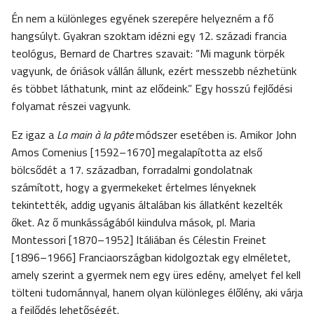
Én nem a különleges egyének szerepére helyezném a fő
hangsúlyt. Gyakran szoktam idézni egy 12. századi francia
teológus, Bernard de Chartres szavait: “Mi magunk törpék
vagyunk, de óriások vállán állunk, ezért messzebb nézhetünk
és többet láthatunk, mint az elődeink.” Egy hosszú fejlődési
folyamat részei vagyunk.
Ez igaz a
La main à la pâte
módszer esetében is. Amikor John
Amos Comenius [1592–1670] megalapította az első
bölcsődét a 17. században, forradalmi gondolatnak
számított, hogy a gyermekeket értelmes lényeknek
tekintették, addig ugyanis általában kis állatként kezelték
őket. Az ő munkásságából kiindulva mások, pl. Maria
Montessori [1870–1952] Itáliában és Célestin Freinet
[1896–1966] Franciaországban kidolgoztak egy elméletet,
amely szerint a gyermek nem egy üres edény, amelyet fel kell
tölteni tudománnyal, hanem olyan különleges élőlény, aki várja
a fejlődés lehetőségét.