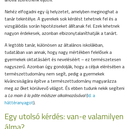
Nehéz elfogadni egy új helyzetet, amelyben meginoghat a
tanár tekintélye. A gyerekek sok kérdést tehetnek fel és a
vizsgálódás során hipotéziseket állítanak fel. Ezek lehetnek
nagyon érdekesek, azonban elbizonytalaníthatják a tanárt.
A legtöbb tanár, különösen az általános iskolákban,
tudatában van annak, hogy nagy mértékben felelősek a
gyermekek oktatásáért és neveléséért – ez természetesen
nagyszerű. Azonban úgy gondolják, hogy a céljuk elérésében a
természettudomány nem segít, pedig a gyermekek
kíváncsiságára építve a természettudomány magyarázza
meg az őket körülvevő világot. És ebben tudunk nekik segíteni
a
La main à la pâte
módszer alkalmazásával
(
ld. a
háttéranyagot
).
Egy utolsó kérdés: van-e valamilyen
álma?