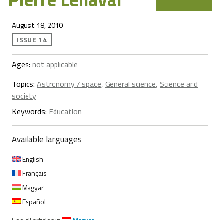
August 18, 2010
ISSUE 14
Ages:
not applicable
Topics:
Astronomy / space
,
General science
,
Science and
society
Keywords:
Education
Available languages
English
Français
Magyar
Español
See all articles in
Magyar