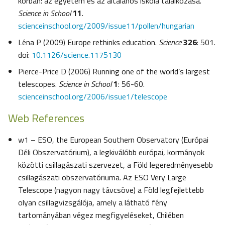
korban: az egyetem és az általános iskola találkozása.
Science in School
11
.
scienceinschool.org/2009/issue11/pollen/hungarian
Léna P (2009) Europe rethinks education.
Science
326
: 501.
doi:
10.1126/science.1175130
Pierce-Price D (2006) Running one of the world’s largest
telescopes.
Science in School
1
: 56-60.
scienceinschool.org/2006/issue1/telescope
Web References
w1 – ESO, the European Southern Observatory (Európai
Déli Obszervatórium), a legkiválóbb európai, kormányok
közötti csillagászati szervezet, a Föld legeredményesebb
csillagászati obszervatóriuma. Az ESO Very Large
Telescope (nagyon nagy távcsöve) a Föld legfejlettebb
olyan csillagvizsgálója, amely a látható fény
tartományában végez megfigyeléseket, Chilében