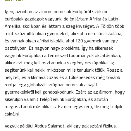
Igen, azonban az álmom nemcsak Európáról szól: mi
európaiak gazdagok vagyunk, de én jártam Afrika és Latin-
Amerika iskoláiban és láttam a szegénységet. A Földön több
mint százmillió olyan gyermek él, aki soha nem járt iskolába,
és vannak olyan afrikai iskolák, ahol 120 gyermek van egy
osztályban. Ez nagyon nagy probléma. Így ha sikeresek
vagyunk Európában a természettudományok oktatásában,
akkor ezt meg kell osztanunk a szegény országokkal is;
segítenünk kell nekik, miközben mi is tanulunk tőlük. Rossz a
helyzet, és a klímaváltozás és a túlnépesedés még tovább
rontja. Egy globalizált világban nemcsak a saját
gyermekeinkről kell gondoskodnunk. Ezért az az álmom, hogy
sikerüljön valamit felépítenünk Európában, és azután
megosztanuk másokkal is. Ez nem egyszerű, de meg tudjuk
csinálni.
Vegyük például Abdus Salamot, aki egy pakisztáni fizikus,