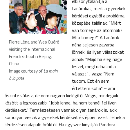
elbizonytalanítja a
tanárokat, mert a gyerekek
kérdései egyből a probléma
közepébe találnak: “Miért
van tömege az atomnak?
Mi a tömeg?” A tanárok
Pierre Léna and Yves Quéré
néha teljesen zavarba
visiting the international
jönnek, és ilyen válaszokat
French school in Beijing,
adnak: “Majd ha elég nagy
China
leszel, megtudhatod a
Image courtesy of
La main
választ” , vagy: “Nem
à la pâte
tudom. Ezt én sem
értettem soha” – ami
őszinte válasz, de nem nagyon kielégítő. Mégis, mindegyik
között a legrosszabb: “Jobb lenne, ha nem tennél fel ilyen
kérdéseket.” Természetesen vannak olyan tanárok is, akik
komolyan veszik a gyerekek kérdéseit és éppen ezért félnek a
kérdezésen alapuló óráktól. Ha egyszer kinyitják Pandora