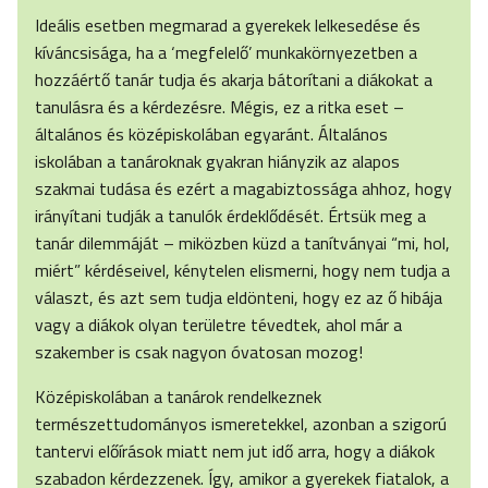
Ideális esetben megmarad a gyerekek lelkesedése és
kíváncsisága, ha a ‘megfelelő’ munkakörnyezetben a
hozzáértő tanár tudja és akarja bátorítani a diákokat a
tanulásra és a kérdezésre. Mégis, ez a ritka eset –
általános és középiskolában egyaránt. Általános
iskolában a tanároknak gyakran hiányzik az alapos
szakmai tudása és ezért a magabiztossága ahhoz, hogy
irányítani tudják a tanulók érdeklődését. Értsük meg a
tanár dilemmáját – miközben küzd a tanítványai “mi, hol,
miért” kérdéseivel, kénytelen elismerni, hogy nem tudja a
választ, és azt sem tudja eldönteni, hogy ez az ő hibája
vagy a diákok olyan területre tévedtek, ahol már a
szakember is csak nagyon óvatosan mozog!
Középiskolában a tanárok rendelkeznek
természettudományos ismeretekkel, azonban a szigorú
tantervi előírások miatt nem jut idő arra, hogy a diákok
szabadon kérdezzenek. Így, amikor a gyerekek fiatalok, a