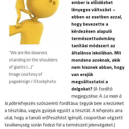
ember is előidézhet
lényeges változást –
ebben az esetben azzal,
hogy bevezette a
kérdezésen alapuló
természettudomány
tanítási módszert az
“We are like dwarves
általános iskolában. Mit
standing on the shoulders
mondana azoknak, akik
of giants (…)”
nem hisznek abban, hogy
Image courtesy of
van erejük
pagadesign / iStockphoto
megváltoztatni a
dolgokat?
(A fordító
megjegyzése: A
La main à
la pâte
kifejezés szószerinti fordítása: tegyük bele a kezünket
a tésztába, vagyis gyúrjuk együtt a tésztát. A kifejezés arra
utal, hogy a tanuló erőfeszítést igénylő, csoportban végzett
tevékenység során fedezi fel a természeti jelenségeket.)