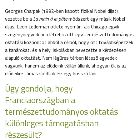
Georges Charpak (1992-ben kapott fizikai Nobel díjat)
vezette be a
La main à la pâte
módszert egy másik Nobel
díjas, Leon Lederman ötlete nyomán, aki Chicago egyik
szegénynegyedében létrehozott egy természettudományos
oktatási központot abból a célból, hogy ott továbbképezzék
a tanárokat, és a helyi iskolákban bevezette a kérdezésen
alapuló oktatást. Nem légüres térben létező egyedek
vagyunk, hanem az elődeink vállán állunk, ahogyan ők is az
elődeikre támaszkodtak. Ez egy hosszú lánc.
Úgy gondolja, hogy
Franciaországban a
természettudományos oktatás
különleges támogatásban
részesült?