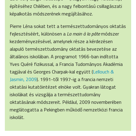
építéséhez Chilében, és a nagy felbontású csillagászati
képalkotás módszerének megújításához.
Pierre Léna sokat tett a természettudományos oktatás
fejlesztéséért, különösen a
La main à la pâte
módszer
kezdeményezésével, amelynek része a kérdezésen
alapuló természettudomány oktatás bevezetése az
általános iskolában. A programot 1966-ban indította
Yves Quéré fizikussal, a Francia Tudományos Akadémia
tagjával és Georges Charpak-kal együtt (
Lellouch &
Jasmin, 2009
). 1991-től 1997-ig a francia nemzeti
oktatási kutatóintézet elnöke volt. Gyakran látogat
iskolákat és vizsgálja a természettudomány
oktatásának módszereit. Például, 2009 novemberében
meglátogatta a Pekingben működő nemzetközi francia
iskolát.