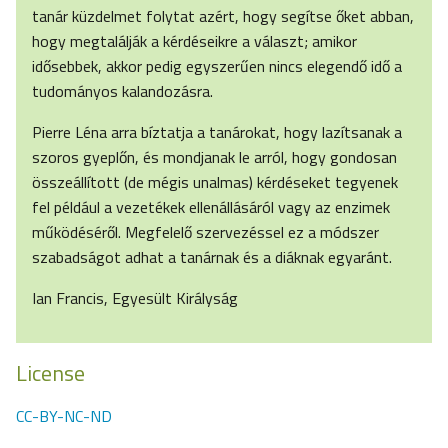
tanár küzdelmet folytat azért, hogy segítse őket abban,
hogy megtalálják a kérdéseikre a választ; amikor
idősebbek, akkor pedig egyszerűen nincs elegendő idő a
tudományos kalandozásra.
Pierre Léna arra bíztatja a tanárokat, hogy lazítsanak a
szoros gyeplőn, és mondjanak le arról, hogy gondosan
összeállított (de mégis unalmas) kérdéseket tegyenek
fel például a vezetékek ellenállásáról vagy az enzimek
működéséről. Megfelelő szervezéssel ez a módszer
szabadságot adhat a tanárnak és a diáknak egyaránt.
Ian Francis, Egyesült Királyság
License
CC-BY-NC-ND