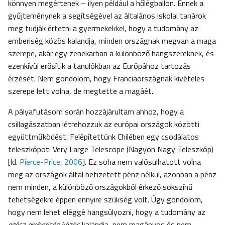
könnyen megértenek – ilyen például a hőlégballon. Ennek a
gyűjteménynek a segítségével az általános iskolai tanárok
meg tudják értetni a gyermekekkel, hogy a tudomány az
emberiség közös kalandja, minden országnak megvan a maga
szerepe, akár egy zenekarban a különböző hangszereknek, és
ezenkívül erősítik a tanulókban az Európához tartozás
érzését. Nem gondolom, hogy Franciaországnak kivételes
szerepe lett volna, de megtette a magáét.
A pályafutásom során hozzájárultam ahhoz, hogy a
csillagászatban létrehozzuk az európai országok közötti
együttműködést. Felépítettünk Chilében egy csodálatos
teleszkópot: Very Large Telescope (Nagyon Nagy Teleszkóp)
[ld.
Pierce-Price, 2006
]. Ez soha nem valósulhatott volna
meg az országok által befizetett pénz nélkül, azonban a pénz
nem minden, a különböző országokból érkező sokszínű
tehetségekre éppen ennyire szükség volt. Úgy gondolom,
hogy nem lehet eléggé hangsúlyozni, hogy a tudomány az
egész emberiség
közös
kalandja, nem magányos és nem