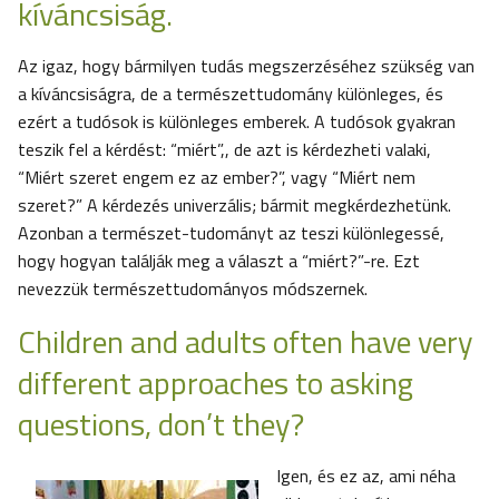
kíváncsiság.
Az igaz, hogy bármilyen tudás megszerzéséhez szükség van
a kíváncsiságra, de a természettudomány különleges, és
ezért a tudósok is különleges emberek. A tudósok gyakran
teszik fel a kérdést: “miért”,, de azt is kérdezheti valaki,
“Miért szeret engem ez az ember?”, vagy “Miért nem
szeret?” A kérdezés univerzális; bármit megkérdezhetünk.
Azonban a természet-tudományt az teszi különlegessé,
hogy hogyan találják meg a választ a “miért?”-re. Ezt
nevezzük természettudományos módszernek.
Children and adults often have very
different approaches to asking
questions, don’t they?
Igen, és ez az, ami néha