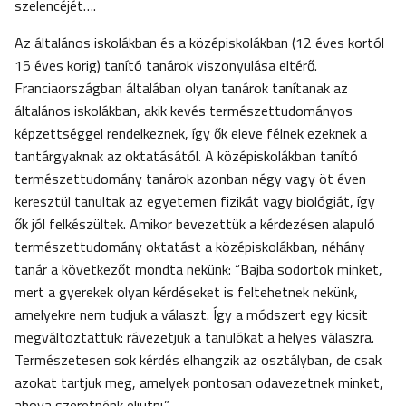
szelencéjét….
Az általános iskolákban és a középiskolákban (12 éves kortól
15 éves korig) tanító tanárok viszonyulása eltérő.
Franciaországban általában olyan tanárok tanítanak az
általános iskolákban, akik kevés természettudományos
képzettséggel rendelkeznek, így ők eleve félnek ezeknek a
tantárgyaknak az oktatásától. A középiskolákban tanító
természettudomány tanárok azonban négy vagy öt éven
keresztül tanultak az egyetemen fizikát vagy biológiát, így
ők jól felkészültek. Amikor bevezettük a kérdezésen alapuló
természettudomány oktatást a középiskolákban, néhány
tanár a következőt mondta nekünk: “Bajba sodortok minket,
mert a gyerekek olyan kérdéseket is feltehetnek nekünk,
amelyekre nem tudjuk a választ. Így a módszert egy kicsit
megváltoztattuk: rávezetjük a tanulókat a helyes válaszra.
Természetesen sok kérdés elhangzik az osztályban, de csak
azokat tartjuk meg, amelyek pontosan odavezetnek minket,
ahova szeretnénk eljutni.”