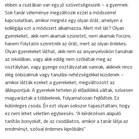
ebben a csatában van egy jó szövetségesünk – a gyermek.
Sok tanár véleménye megváltozik ezzel a módszerrel
kapcsolatban, amikor megnéz egy olyan órát, amelyen a
kollégája ezt a módszert alkalmazza. Mert mit lát? Olyan
gyerekeket, akik nem akarnak szünetet, nem akarnak focizni,
hanem folytatni szeretnék az órát, mert az olyan érdekes.
Olyan gyerekeket láthat, akik nem az anyanyelvükön tanulnak
az iskolában, vagy akik eddig nem szólaltak meg az
osztályban, vagy gyenge osztályzataik vannak, akiknek nincs
elég önbizalmuk vagy tanulási nehézségekkel küzdenek –
amikor látták ezeket a gyerekeket, megváltozott az
álláspontjuk. A gyerekek hirtelen jó előadókká váltak, szívesen
magyaráztak a többieknek, folyamatosan fejlődtek. Ez
különleges csoda. Én ezt olyan sokszor tapasztaltam, hogy
ez nem lehet véletlen egybeesés. “A kérdezésen alapuló
tanítás bonyolult, de az csodálatos, amikor a tanár látja az
eredményt, szóval érdemes kipróbálni.”