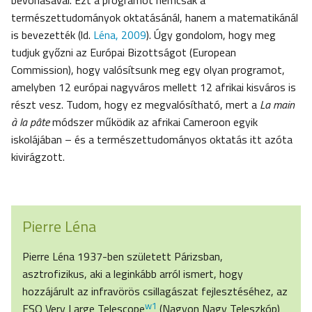
bevonásával. Ezt a programot nemcsak a
természettudományok oktatásánál, hanem a matematikánál
is bevezették (ld.
Léna, 2009
). Úgy gondolom, hogy meg
tudjuk győzni az Európai Bizottságot (European
Commission), hogy valósítsunk meg egy olyan programot,
amelyben 12 európai nagyváros mellett 12 afrikai kisváros is
részt vesz. Tudom, hogy ez megvalósítható, mert a
La main
à la pâte
módszer működik az afrikai Cameroon egyik
iskolájában – és a természettudományos oktatás itt azóta
kivirágzott.
Pierre Léna
Pierre Léna 1937-ben született Párizsban,
asztrofizikus, aki a leginkább arról ismert, hogy
hozzájárult az infravörös csillagászat fejlesztéséhez, az
w1
ESO Very Large Telescope
(Nagyon Nagy Teleszkóp)