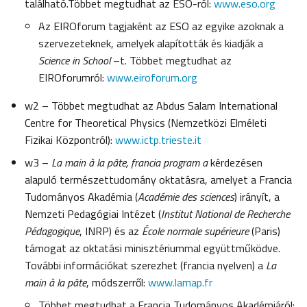
található.Többet megtudhat az ESO-ról:
www.eso.org
Az EIROforum tagjaként az ESO az egyike azoknak a
szervezeteknek, amelyek alapították és kiadják a
Science in School
–t. Többet megtudhat az
EIROforumról:
www.eiroforum.org
w2 – Többet megtudhat az Abdus Salam International
Centre for Theoretical Physics (Nemzetközi Elméleti
Fizikai Központról):
www.ictp.trieste.it
w3 –
La main à la pâte
, francia program a
kérdezésen
alapuló természettudomány oktatásra, amelyet a Francia
Tudományos Akadémia (
Académie des sciences
) irányít, a
Nemzeti Pedagógiai Intézet (
Institut National de Recherche
Pédagogique
, INRP) és az
École normale supérieure
(Paris)
támogat az oktatási minisztériummal együttműködve.
További információkat szerezhet (francia nyelven) a
La
main à la pâte
, módszerről:
www.lamap.fr
Többet megtudhat a Francia Tudományos Akadémiáról: