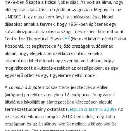
1979-ben ő kapta a fizikai Nobel díjat. Az volt az álma, hogy
elősegítse a kutatást a fejlődő országokban. Megnyerte az
UNESCO-t, az olasz kormányt, a tudósokat és a Nobel
díjasokat annak a tervnek, hogy 1964-ben építsenek egy
kutatóközpontot az olaszországi Trieste-ben: International
w2
Centre for Theoretical Physics
(Nemzetközi Elméleti Fizikai
Központ). Itt segítettek a fejlődő országok tudósainak
abban, hogy elérjék a nemzetközi szintet. Ennek a
központnak hihetetlenül nagy szerepe volt abban, hogy
megváltozott a kutatás ezekben az országokban; ez egy
egyszerű ötlet és egy figyelemreméltó modell.
A
La main à la pâte
módszert kiterjesztették a Pollen
(virágpor) projektre, amelyben 12 európai un. ‘magváros’
általános iskolájában támogatták a kérdezésen alapuló
természettudomány oktatást (
Lellouch & Jasmin, 2009
). Az
ezt követő Fibonacci projekt 2010-ben indult, még több
országban és az általános iskolák mellett a középiskolák