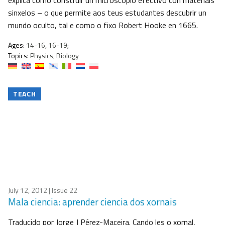
explica como construír un microscopio efectivo con materiais
sinxelos – o que permite aos teus estudantes descubrir un
mundo oculto, tal e como o fixo Robert Hooke en 1665.
Ages:
14-16, 16-19;
Topics:
Physics, Biology
TEACH
July 12, 2012
| Issue 22
Mala ciencia: aprender ciencia dos xornais
Traducido por Jorge J Pérez-Maceira. Cando les o xornal,