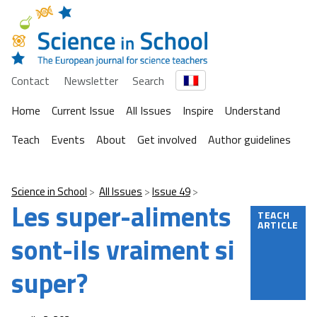
Contact
Newsletter
Search
Home
Current Issue
All Issues
Inspire
Understand
Teach
Events
About
Get involved
Author guidelines
Science in School
All Issues
Issue 49
Les super-aliments
TEACH
ARTICLE
sont-ils vraiment si
super?