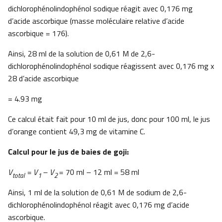
dichlorophénolindophénol sodique réagit avec 0,176 mg
d’acide ascorbique (masse moléculaire relative d’acide
ascorbique = 176).
Ainsi, 28 ml de la solution de 0,61 M de 2,6-
dichlorophénolindophénol sodique réagissent avec 0,176 mg x
28 d’acide ascorbique
= 4.93 mg
Ce calcul était fait pour 10 ml de jus, donc pour 100 ml, le jus
d’orange contient 49,3 mg de vitamine C.
Calcul pour le jus de baies de goji:
V
= V
– V
= 70 ml – 12 ml = 58 ml
total
1
2
Ainsi, 1 ml de la solution de 0,61 M de sodium de 2,6-
dichlorophénolindophénol réagit avec 0,176 mg d’acide
ascorbique.