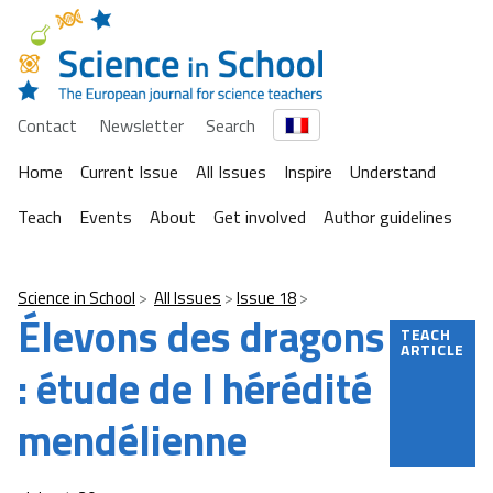
Contact
Newsletter
Search
Home
Current Issue
All Issues
Inspire
Understand
Teach
Events
About
Get involved
Author guidelines
Science in School
All Issues
Issue 18
Élevons des dragons
TEACH
ARTICLE
: étude de l hérédité
mendélienne