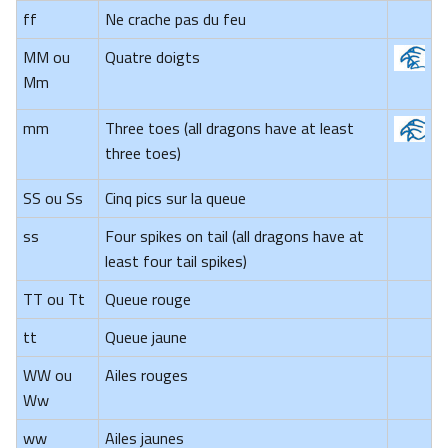
ff
Ne crache pas du feu
MM ou
Quatre doigts
Mm
mm
Three toes (all dragons have at least
three toes)
SS ou Ss
Cinq pics sur la queue
ss
Four spikes on tail (all dragons have at
least four tail spikes)
TT ou Tt
Queue rouge
tt
Queue jaune
WW ou
Ailes rouges
Ww
ww
Ailes jaunes