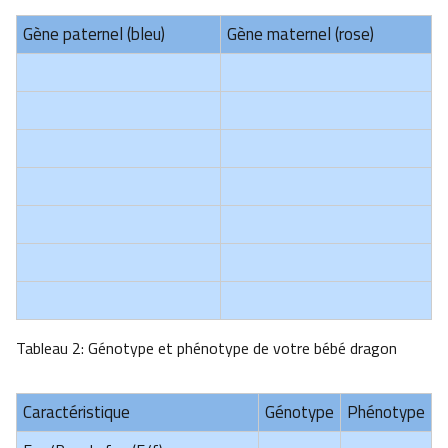
Gène paternel (bleu)
Gène maternel (rose)
Tableau 2: Génotype et phénotype de votre bébé dragon
Caractéristique
Génotype
Phénotype