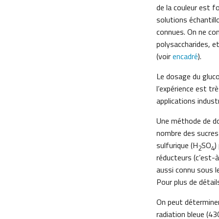
de la couleur est f
solutions échantil
connues. On ne con
polysaccharides, e
(voir
encadré
).
Le dosage du gluco
l’expérience est tr
applications indust
Une méthode de dos
nombre des sucres n
sulfurique (H
SO
)
2
4
réducteurs (c’est-à
aussi connu sous l
Pour plus de détail
On peut déterminer
radiation bleue (43