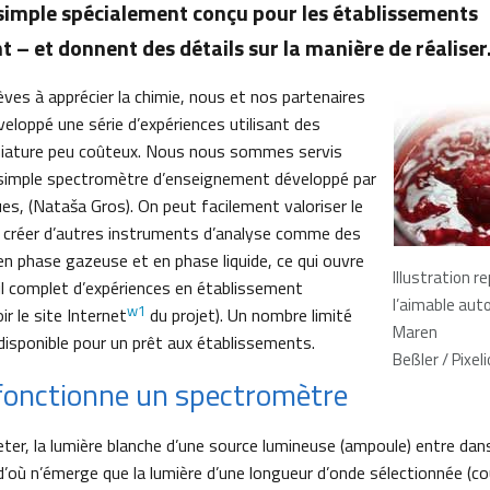
imple spécialement conçu pour les établissements
 – et donnent des détails sur la manière de réalise
ves à apprécier la chimie, nous et nos partenaires
eloppé une série d’expériences utilisant des
iature peu coûteux. Nous nous sommes servis
n simple spectromètre d’enseignement développé par
ues, (Nataša Gros). On peut facilement valoriser le
 créer d’autres instruments d’analyse comme des
 phase gazeuse et en phase liquide, ce qui ouvre
Illustration r
ail complet d’expériences en établissement
l’aimable aut
w1
r le site Internet
du projet). Un nombre limité
Maren
disponible pour un prêt aux établissements.
Beßler / Pixeli
onctionne un spectromètre
er, la lumière blanche d’une source lumineuse (ampoule) entre dan
ù n’émerge que la lumière d’une longueur d’onde sélectionnée (coul