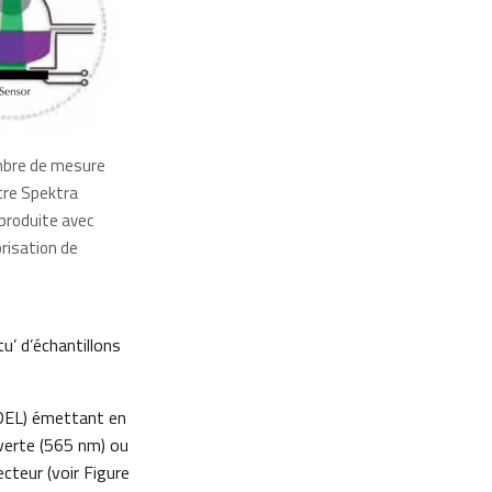
ambre de mesure
re Spektra
eproduite avec
orisation de
u’ d’échantillons
(DEL) émettant en
 verte (565 nm) ou
ecteur (voir Figure