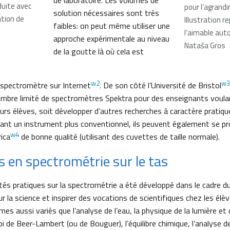
de laboratoire. Les volumes de
duite avec
pour l’agrandi
solution nécessaires sont très
ation de
Illustration r
faibles: on peut même utiliser une
l’aimable aut
approche expérimentale au niveau
Nataša Gros
de la goutte là où cela est
w2
w3
 spectromètre sur Internet
. De son côté l’Université de Bristol
ombre limité de spectromètres Spektra pour des enseignants voulan
urs élèves, soit développer d’autres recherches à caractère pratiqu
ant un instrument plus conventionnel, ils peuvent également se pr
w4
ica
de bonne qualité (utilisant des cuvettes de taille normale).
s en spectrométrie sur le tas
ités pratiques sur la spectrométrie a été développé dans le cadre d
sur la science et inspirer des vocations de scientifiques chez les élè
es aussi variés que l’analyse de l’eau, la physique de la lumière et 
oi de Beer-Lambert (ou de Bouguer), l’équilibre chimique, l’analyse 