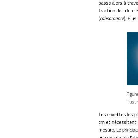
passe alors à trave
fraction de la lumi
(
l’absorbance
). Plu
Figur
Illus
Les cuvettes les pl
cm et nécessitent a
mesure. Le principa
une mesure de l’abs