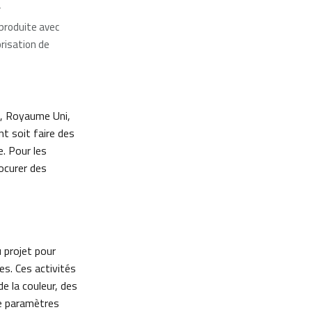
r
eproduite avec
orisation de
, Royaume Uni,
t soit faire des
e. Pour les
ocurer des
u projet pour
ves. Ces activités
de la couleur, des
de paramètres