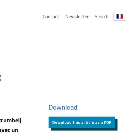
Contact
Newsletter
Search
:
Download
Štrumbelj
Download this article as a PDF
avec un