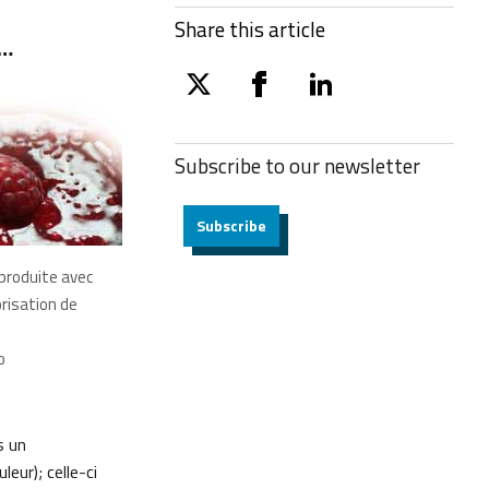
Share this article
r…
twitter
facebook
linkedin
Subscribe to our
newsletter
Subscribe
eproduite avec
orisation de
o
s un
eur); celle-ci