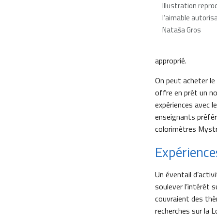
Illustration repro
l’aimable autoris
Nataša Gros
approprié.
On peut acheter le
offre en prêt un n
expériences avec le
enseignants préfér
colorimètres Mystr
Expérience
Un éventail d’activ
soulever l’intérêt 
couvraient des thèm
recherches sur la L