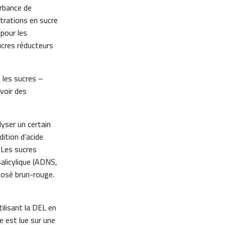
orbance de
trations en sucre
pour les
ucres réducteurs
 les sucres –
avoir des
yser un certain
ition d’acide
. Les sucres
salicylique (ADNS,
posé brun-rouge.
ilisant la DEL en
e est lue sur une