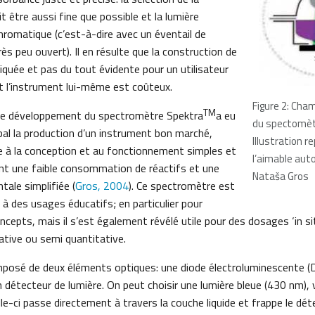
t être aussi fine que possible et la lumière
omatique (c’est-à-dire avec un éventail de
ès peu ouvert). Il en résulte que la construction de
liquée et pas du tout évidente pour un utilisateur
et l’instrument lui-même est coûteux.
Figure 2: Ch
TM
 le développement du spectromètre Spektra
a eu
du spectomèt
ipal la production d’un instrument bon marché,
Illustration r
e à la conception et au fonctionnement simples et
l’aimable aut
ant une faible consommation de réactifs et une
Nataša Gros
ale simplifiée (
Gros, 2004
). Ce spectromètre est
à des usages éducatifs; en particulier pour
oncepts, mais il s’est également révélé utile pour des dosages ‘in sit
ative ou semi quantitative.
mposé de deux éléments optiques: une diode électroluminescente 
n détecteur de lumière. On peut choisir une lumière bleue (430 nm),
le-ci passe directement à travers la couche liquide et frappe le dét