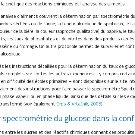
a cinétique des réactions chimiques et l’analyse des aliments.
 analyse d’aliments couvrent la détermination par spectrométrie du
herbes séchées ou de farine; la teneur alcoolique de spiritueux, le 
couleur de la bière; la couleur (approche qualitative) du paprika; le 
its; les taux de phosphates et de nitrites dans des produits carnés;
aséine du fromage. Un autre protocole permet de surveiller et cont
alcoolique.
s les instructions détaillées pour la détermination du taux de glu
ails complets sur toutes les autres expériences – y compris certai
en difficulté des écoles primaires – sont disponibles sur le site Int
galement des instructions pour faire passer le spectromètre Spektra
hase vapeur ou en phase liquide, ainsi que des détails sur les expé
 transformé (voir également
Gros & Vrtačnik, 2005
).
 spectrométrie du glucose dans la conf
s entre les sucres et des réactifs chimiques donnent des produits c