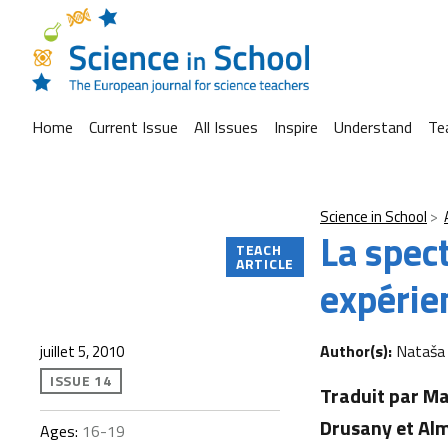
Home
Current Issue
All Issues
Inspire
Understand
Te
Science in School
La spec
TEACH
ARTICLE
expérie
Author(s):
Nataša 
juillet 5, 2010
ISSUE 14
Traduit par Ma
Drusany et Alm
Ages:
16-19