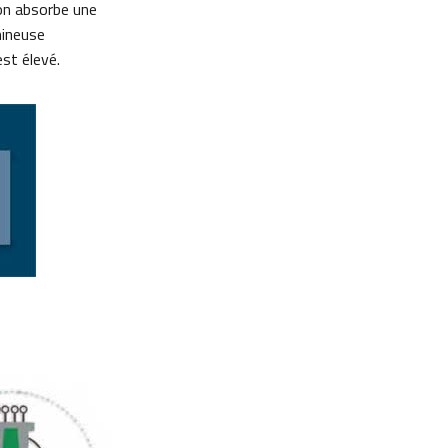
ion absorbe une
mineuse
est élevé.