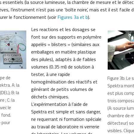
 essentiels (la source lumineuse, la chambre de mesure et le déte
lèves, l’instrument n’est pas une ‘boîte noire’, mais est il est facile
surer le fonctionnement (voir
Figures 3a et b
).
Les reactions et les dosages se
font sur des supports en polymère
appelés « blisters » (similaires aux
emballages en matière plastique
des pilules), adaptés à de faibles
volumes (0.35 ml) de solution à
tester, à une rapide
ype de
Figure 3b: Le
homogénéisation des réactifs et
tra. A: la
Spektra mont
générant de petits volumes de
DEL); B: la
est plus comp
déchets chimiques.
 ; C: la
trois compos
L’expérimentation à l’aide de
vec le
(A: source lum
Spektra est simple et sans danger,
 fond.
chambre de me
ne requerrant ni formation spéciale
e pour
détecteur) so
au travail de laboratoire ni verrerie
visibles. Cliqu