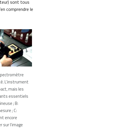
cteur) sont tous
 d’en comprendre le
 spectromètre
é. L’instrument
act, mais les
ants essentiels
ineuse ; B:
sure ; C:
nt encore
er sur l’image