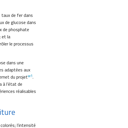
 taux de fer dans
taux de glucose dans
taux de phosphate
 et la
rôler le processus
cose dans une
nes adaptées aux
w1
ernet du projet
.
 à l’état de
riences réalisables
iture
olorés; l’intensité