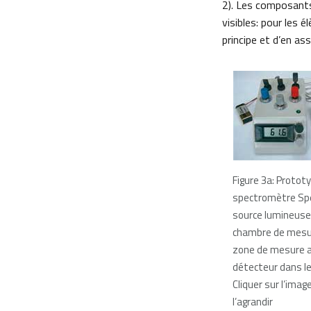
2). Les composants
visibles: pour les é
principe et d’en as
Figure 3a: Protot
spectromètre Spek
source lumineuse(
chambre de mesure
zone de mesure a
détecteur dans le
Cliquer sur l’imag
l’agrandir