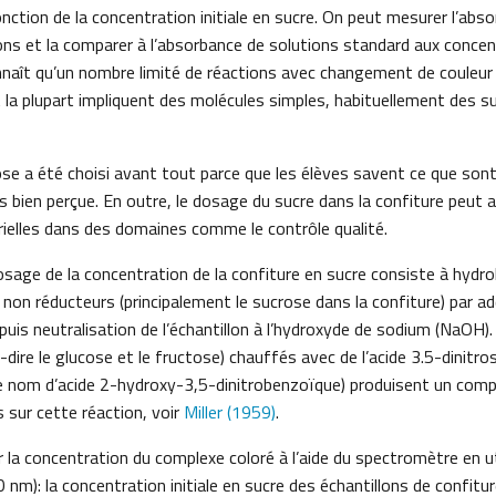
onction de la concentration initiale en sucre. On peut mesurer l’abs
lons et la comparer à l’absorbance de solutions standard aux concen
naît qu’un nombre limité de réactions avec changement de couleur 
t la plupart impliquent des molécules simples, habituellement des s
se a été choisi avant tout parce que les élèves savent ce que sont
ès bien perçue. En outre, le dosage du sucre dans la confiture peut 
rielles dans des domaines comme le contrôle qualité.
age de la concentration de la confiture en sucre consiste à hydrol
on réducteurs (principalement le sucrose dans la confiture) par add
 puis neutralisation de l’échantillon à l’hydroxyde de sodium (NaOH)
-dire le glucose et le fructose) chauffés avec de l’acide 3.5-dinitro
e nom d’acide 2-hydroxy-3,5-dinitrobenzoïque) produisent un com
s sur cette réaction, voir
Miller (1959)
.
 la concentration du complexe coloré à l’aide du spectromètre en ut
0 nm): la concentration initiale en sucre des échantillons de confitur