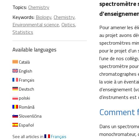
spectromètre s
Topics:
Chemistry
d’enseignement
Keywords:
Biology
,
Chemistry
,
Environmental science
,
Optics
,
Pour amener les élè
Statistics
au projet avons dév
spectromètres min
Available languages
pour le projet d’u
l’une de nos collèg
Català
spectromètre pour
English
chromatographes en
Français
la voie à un évent
Deutsch
d’enseignement (voi
d’instruments est 
polski
Română
Comment f
Slovenščina
Español
Dans un spectromet
monochromateur, d’o
See all articles in
Français