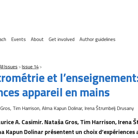
ach
Events
About
Get involved
Author guidelines
All Issues
Issue 14
trométrie et l’enseignement
nces appareil en mains
Gros, Tim Harrison, Alma Kapun Dolinar, Irena Štrumbelj Drusany
urice A. Casimir. Nataša Gros, Tim Harrison, Irena 
a Kapun Dolinar présentent un choix d’expériences 