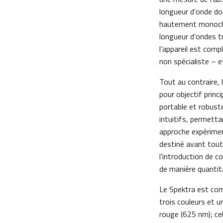
longueur d’onde doi
hautement monochr
longueur d’ondes tr
l’appareil est comp
non spécialiste – 
Tout au contraire,
pour objectif princ
portable et robust
intuitifs, permett
approche expériment
destiné avant tout 
l’introduction de c
de manière quantit
Le Spektra est co
trois couleurs et u
rouge (625 nm); cel