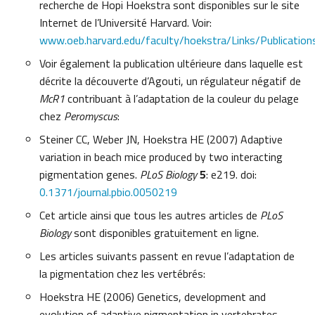
recherche de Hopi Hoekstra sont disponibles sur le site
Internet de l’Université Harvard. Voir:
www.oeb.harvard.edu/faculty/hoekstra/Links/Publicatio
Voir également la publication ultérieure dans laquelle est
décrite la découverte d’Agouti, un régulateur négatif de
McR1
contribuant à l’adaptation de la couleur du pelage
chez
Peromyscus
:
Steiner CC, Weber JN, Hoekstra HE (2007) Adaptive
variation in beach mice produced by two interacting
pigmentation genes.
PLoS Biology
5
: e219. doi:
0.1371/journal.pbio.0050219
Cet article ainsi que tous les autres articles de
PLoS
Biology
sont disponibles gratuitement en ligne.
Les articles suivants passent en revue l’adaptation de
la pigmentation chez les vertébrés:
Hoekstra HE (2006) Genetics, development and
evolution of adaptive pigmentation in vertebrates.