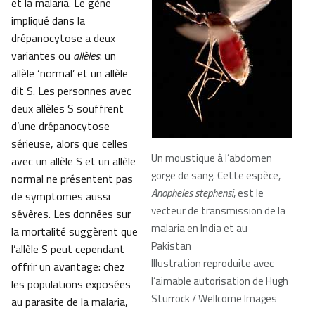
et la malaria. Le gène
impliqué dans la
drépanocytose a deux
variantes ou
allèles
: un
allèle ‘normal’ et un allèle
dit S. Les personnes avec
deux allèles S souffrent
d’une drépanocytose
sérieuse, alors que celles
Un moustique à l’abdomen
avec un allèle S et un allèle
gorge de sang. Cette espèce,
normal ne présentent pas
Anopheles stephensi
, est le
de symptomes aussi
vecteur de transmission de la
sévères. Les données sur
malaria en India et au
la mortalité suggèrent que
Pakistan
l’allèle S peut cependant
Illustration reproduite avec
offrir un avantage: chez
l’aimable autorisation de Hugh
les populations exposées
Sturrock / Wellcome Images
au parasite de la malaria,