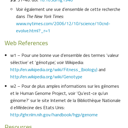
Voir également une vue d’ensemble de cette recherche
dans
The New York Times
:
www.nytimes.com/2006/12/10/science/10cnd-
evolve.html?_r=1
Web References
w1 – Pour une bonne vue d’ensemble des termes ‘valeur
sélective’ et ‘génotype’, voir Wikipedia:
http://en.wikipedia.org/wiki/Fitness_(biology)
and
http://en.wikipedia.org/wiki/Genotype
w2 – Pour de plus amples informations sur les génomes
et le Human Genome Project, voir ‘Qu’est-ce qu’un
génome?’ sur le site Internet de la Bibliothèque Nationale
d eMédecine des Etats Unis:
http://ghr.nlm.nih.gov/handbook/hgp/genome
Resources