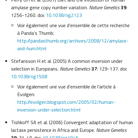
amylase gene copy number variation.
Nature Genetics
39
:
1256-1260. doi:
10.1038/ng2123
Voir également une vue d’ensemble de cette recherche
à Panda’s Thumb:
http://pandasthumb.org/archives/2008/12/amylase-
and-hum.html
Stefansson H et al. (2005) A common inversion under
selection in Europeans.
Nature Genetics
37
: 129-137. doi:
10.1038/ng1508
Voir également une vue d’ensemble de l’article à
Evolgen:
http://evolgen.blogspot.com/2005/02/human-
inversion-under-selection.html
Tishkoff SA et al. (2006) Convergent adaptation of human
lactase persistence in Africa and Europe.
Nature Genetics
39
: 31-40. doi:
10.1038/ng1946