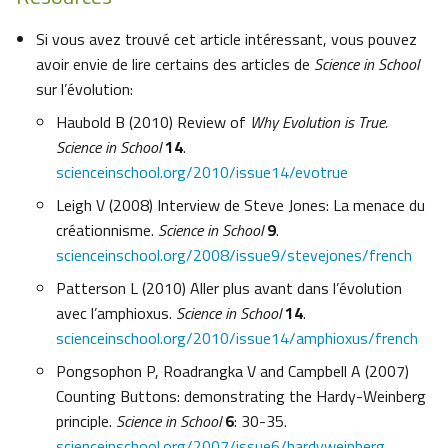
Si vous avez trouvé cet article intéressant, vous pouvez
avoir envie de lire certains des articles de
Science in School
sur l’évolution:
Haubold B (2010) Review of
Why Evolution is True.
Science in School
14
.
scienceinschool.org/2010/issue14/evotrue
Leigh V (2008) Interview de Steve Jones: La menace du
créationnisme.
Science in School
9
.
scienceinschool.org/2008/issue9/stevejones/french
Patterson L (2010) Aller plus avant dans l’évolution
avec l’amphioxus.
Science in School
14
.
scienceinschool.org/2010/issue14/amphioxus/french
Pongsophon P, Roadrangka V and Campbell A (2007)
Counting Buttons: demonstrating the Hardy-Weinberg
principle.
Science in School
6
: 30-35.
scienceinschool.org/2007/issue6/hardyweinberg