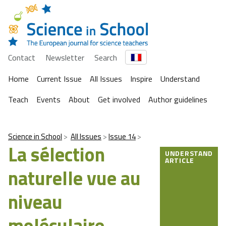
Contact
Newsletter
Search
Home
Current Issue
All Issues
Inspire
Understand
Teach
Events
About
Get involved
Author guidelines
Science in School
All Issues
Issue 14
La sélection
UNDERSTAND
ARTICLE
naturelle vue au
niveau
moléculaire