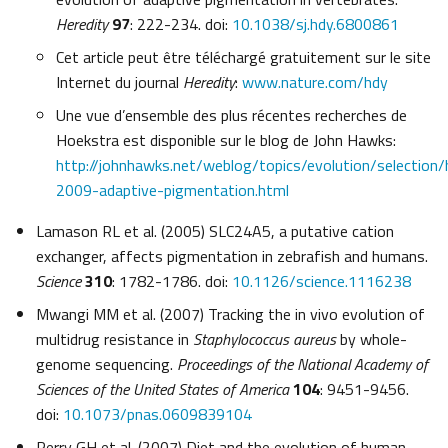
Heredity
97
: 222-234. doi:
10.1038/sj.hdy.6800861
Cet article peut être téléchargé gratuitement sur le site
Internet du journal
Heredity
:
www.nature.com/hdy
Une vue d’ensemble des plus récentes recherches de
Hoekstra est disponible sur le blog de John Hawks:
http://johnhawks.net/weblog/topics/evolution/selection/
2009-adaptive-pigmentation.html
Lamason RL et al. (2005) SLC24A5, a putative cation
exchanger, affects pigmentation in zebrafish and humans.
Science
310
: 1782-1786. doi:
10.1126/science.1116238
Mwangi MM et al. (2007) Tracking the in vivo evolution of
multidrug resistance in
Staphylococcus aureus
by whole-
genome sequencing.
Proceedings of the National Academy of
Sciences of the United States of America
104
: 9451-9456.
doi:
10.1073/pnas.0609839104
Perry GH et al. (2007) Diet and the evolution of human