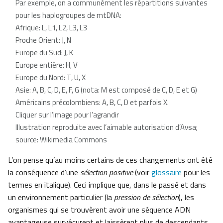
Par exemple, on a communément les répartitions suivantes
pour les haplogroupes de mtDNA:
Afrique: L, L1, L2, L3, L3
Proche Orient: J, N
Europe du Sud: J, K
Europe entière: H, V
Europe du Nord: T, U, X
Asie: A, B, C, D, E, F, G (nota: M est composé de C, D, E et G)
Américains précolombiens: A, B, C, D et parfois X.
Cliquer sur l’image pour l’agrandir
Illustration reproduite avec l’aimable autorisation d’Avsa;
source: Wikimedia Commons
L’on pense qu’au moins certains de ces changements ont été
la conséquence d’une
sélection positive
(voir
glossaire
pour les
termes en italique). Ceci implique que, dans le passé et dans
un environnement particulier (la
pression de sélection
), les
organismes qui se trouvèrent avoir une séquence ADN
avantageuse survécurent et laissèrent plus de descendants