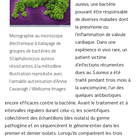
aureus
, une bactérie
pouvant être responsable
de diverses maladies dont
la pneumonie ou
l’inflammation de valvule
Micrographie au microscope
cardiaque. Dans une
électronique à balayage de
expérience in vivo rare, un
groupes de bactéries de
patient victime
Staphylococcus aureus
d’infections récurrentes
résistantes à la méticilline
dues au
S.aureus
a été
Illustration reproduite avec
traité pendant trois mois à
l’aimable autorisation d’Annie
la vancomycine, l’un des
Cavanagh / Wellcome Images
quelques antibiotiques
encore efficaces contre la bactérie. Avant le traitement et à
intervalles réguliers durant celui-ci, les scientifiques
collectèrent des échantillons (des isolats) du germe
pathogène et en séquencèrent le
génome
entier dans les
premier et dernier isolats. Lorsqu’ils comparèrent les trois