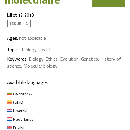
juillet 12, 2010
ISSUE 14
Ages:
not applicable
Topics:
Biology
,
Health
Keywords:
Biology
,
Ethics
,
Evolution
,
Genetics
,
History of
science
,
Molecular biology
Available languages
Български
Català
Hrvatski
Nederlands
English