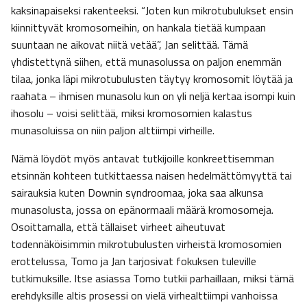
kaksinapaiseksi rakenteeksi. “Joten kun mikrotubulukset ensin
kiinnittyvät kromosomeihin, on hankala tietää kumpaan
suuntaan ne aikovat niitä vetää”, Jan selittää. Tämä
yhdistettynä siihen, että munasolussa on paljon enemmän
tilaa, jonka läpi mikrotubulusten täytyy kromosomit löytää ja
raahata – ihmisen munasolu kun on yli neljä kertaa isompi kuin
ihosolu – voisi selittää, miksi kromosomien kalastus
munasoluissa on niin paljon alttiimpi virheille.
Nämä löydöt myös antavat tutkijoille konkreettisemman
etsinnän kohteen tutkittaessa naisen hedelmättömyyttä tai
sairauksia kuten Downin syndroomaa, joka saa alkunsa
munasolusta, jossa on epänormaali määrä kromosomeja.
Osoittamalla, että tällaiset virheet aiheutuvat
todennäköisimmin mikrotubulusten virheistä kromosomien
erottelussa, Tomo ja Jan tarjosivat fokuksen tuleville
tutkimuksille. Itse asiassa Tomo tutkii parhaillaan, miksi tämä
erehdyksille altis prosessi on vielä virhealttiimpi vanhoissa