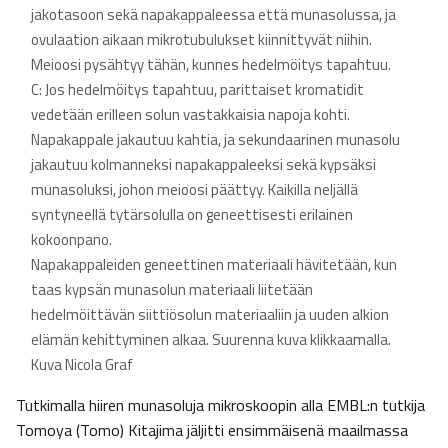
jakotasoon sekä napakappaleessa että munasolussa, ja
ovulaation aikaan mikrotubulukset kiinnittyvät niihin.
Meioosi pysähtyy tähän, kunnes hedelmöitys tapahtuu.
C: Jos hedelmöitys tapahtuu, parittaiset kromatidit
vedetään erilleen solun vastakkaisia napoja kohti.
Napakappale jakautuu kahtia, ja sekundaarinen munasolu
jakautuu kolmanneksi napakappaleeksi sekä kypsäksi
munasoluksi, johon meioosi päättyy. Kaikilla neljällä
syntyneellä tytärsolulla on geneettisesti erilainen
kokoonpano.
Napakappaleiden geneettinen materiaali hävitetään, kun
taas kypsän munasolun materiaali liitetään
hedelmöittävän siittiösolun materiaaliin ja uuden alkion
elämän kehittyminen alkaa. Suurenna kuva klikkaamalla.
Kuva Nicola Graf
Tutkimalla hiiren munasoluja mikroskoopin alla EMBL:n tutkija
Tomoya (Tomo) Kitajima jäljitti ensimmäisenä maailmassa