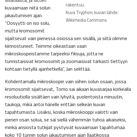
sisätilasta, ja sitten
rakentuu.
kuvaamaan niitä solun
Kuva Tryphon; kuvan lähde:
jakautumisen ajan.
Wikimedia Commons
“Oosyytti on iso solu,
mutta kromosomit
sijaitsevat vain pienessä osiossa sen sisällä, ja siitä olimme
kiinnostuneet. Teimme oikeastaan vaan
mikroskoopeistamme tarpeeksi fiksuja, jotta ne
tunnistaisivat kromosomit ja zoomaisivat tarkasti tiettyyn
kohtaan tietyllä ajanhetkellä”, Jan selittää.
Kohdentamalla mikroskoopin vain siihen solun osaan, jossa
kromosomit sijaitsevat, Tomo sai aikaan kuvasarjaa korkealla
resoluutiolla sisältäen vain lyhyitä, puolentoista minuutin,
taukoja, mikä antoi hänelle erittäin selkeän kuvan
tapahtumasta. Lisäksi, koska mikroskooppi valotti vain
pienen osan solua, se sai siellä vähemmän tuhoa aikaiseksi,
minkä ansiosta tutkijat pystyivät kuvaamaan tapahtumaa
koko 10 tunnin solun jakautumisen ajan (laatikossa