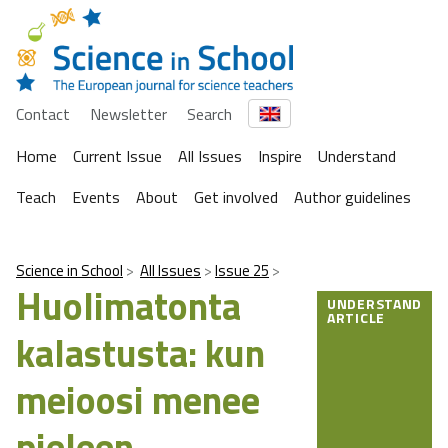
Contact
Newsletter
Search
Home
Current Issue
All Issues
Inspire
Understand
Teach
Events
About
Get involved
Author guidelines
Science in School
All Issues
Issue 25
Huolimatonta
UNDERSTAND
ARTICLE
kalastusta: kun
meioosi menee
pieleen