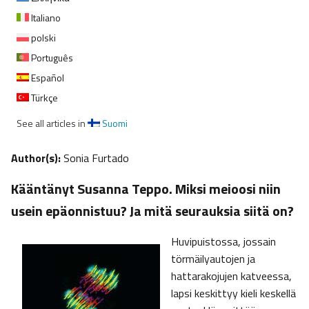
Italiano
polski
Português
Español
Türkçe
See all articles in
Suomi
Author(s):
Sonia Furtado
Kääntänyt Susanna Teppo. Miksi meioosi niin
usein epäonnistuu? Ja mitä seurauksia siitä on?
Huvipuistossa, jossain
törmäilyautojen ja
hattarakojujen katveessa,
lapsi keskittyy kieli keskellä