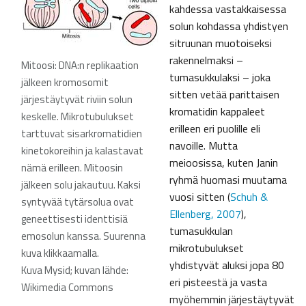
kahdessa vastakkaisessa
solun kohdassa yhdistyen
sitruunan muotoiseksi
rakennelmaksi –
Mitoosi: DNA:n replikaation
tumasukkulaksi – joka
jälkeen kromosomit
sitten vetää parittaisen
järjestäytyvät riviin solun
kromatidin kappaleet
keskelle. Mikrotubulukset
erilleen eri puolille eli
tarttuvat sisarkromatidien
navoille. Mutta
kinetokoreihin ja kalastavat
meioosissa, kuten Janin
nämä erilleen. Mitoosin
ryhmä huomasi muutama
jälkeen solu jakautuu. Kaksi
vuosi sitten (
Schuh &
syntyvää tytärsolua ovat
Ellenberg, 2007
),
geneettisesti identtisiä
tumasukkulan
emosolun kanssa. Suurenna
mikrotubulukset
kuva klikkaamalla.
yhdistyvät aluksi jopa 80
Kuva Mysid; kuvan lähde:
eri pisteestä ja vasta
Wikimedia Commons
myöhemmin järjestäytyvät