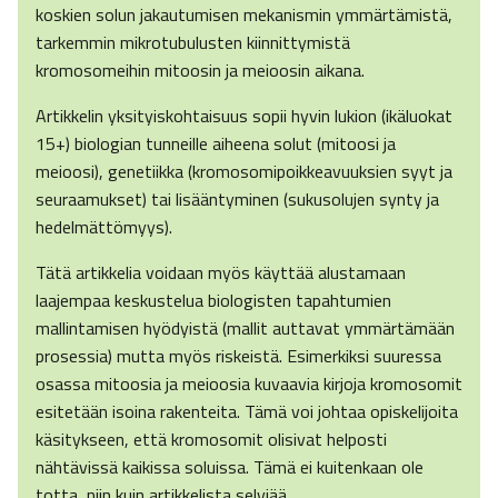
koskien solun jakautumisen mekanismin ymmärtämistä,
tarkemmin mikrotubulusten kiinnittymistä
kromosomeihin mitoosin ja meioosin aikana.
Artikkelin yksityiskohtaisuus sopii hyvin lukion (ikäluokat
15+) biologian tunneille aiheena solut (mitoosi ja
meioosi), genetiikka (kromosomipoikkeavuuksien syyt ja
seuraamukset) tai lisääntyminen (sukusolujen synty ja
hedelmättömyys).
Tätä artikkelia voidaan myös käyttää alustamaan
laajempaa keskustelua biologisten tapahtumien
mallintamisen hyödyistä (mallit auttavat ymmärtämään
prosessia) mutta myös riskeistä. Esimerkiksi suuressa
osassa mitoosia ja meioosia kuvaavia kirjoja kromosomit
esitetään isoina rakenteita. Tämä voi johtaa opiskelijoita
käsitykseen, että kromosomit olisivat helposti
nähtävissä kaikissa soluissa. Tämä ei kuitenkaan ole
totta, niin kuin artikkelista selviää.