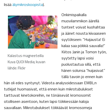
lisää
älymikroskoopista
).
Onkimispaikalla
muovilammikon äärellä
tunteet voivat kuohahtaa
ja äänet nousta kiivaaseen
syytökseen: “Huijausta! Ei
kalaa saa pökkiä sauvalla!”
Kiitos Janin ja Tomon työn,
Kalastus magneeteilla
syytetty lapsi voisi
Kuva QUOI Media; kuvan
puolustautua sillä, että
lähde: Flickr
hänen solunsa “huijasivat”
tällä tavoin jo ennen kuin
hän oli edes syntynyt. Videota analysoidessaan EMBL:n
tutkijat huomasivat, että ennen kuin mikrotubulukset
tarttuvat kinetokoreihin, ne tönäisevät kromosomit
otolliseen asentoon, kuten lapsi tökkiessään kaloja
sauvallaan. Mikrotubulukset tökkäävät kromosomeja