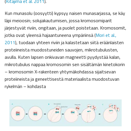
(
Kitajima et al. 2011
).
Kun munasolu (oosyytti) kypsyy naisen munasarjassa, se käy
läpi meioosin; solujakautumisen, jossa kromosomiparit
järjestyvät riviin, ongitaan, ja puolet poistetaan. Kromosomit,
jotka ovat yleensä hajaantuneena ympäriinsä (
Mori et al.,
2011
), tuodaan yhteen riviin ja kalastetaan siitä eräänlaisten
proteiineista muodostuneiden sauvojen, mikrotubulusten,
avulla. Kuten lapsen onkivavan magneetti pyydystää kalan,
mikrotubulus nappaa kromosomin sen sisältämän kinetokorin
– kromosomin X-rakenteen yhtymäkohdassa sijaitsevan
proteiineista ja geneettisestä materiaalista muodostuvan
rykelmän – kohdasta