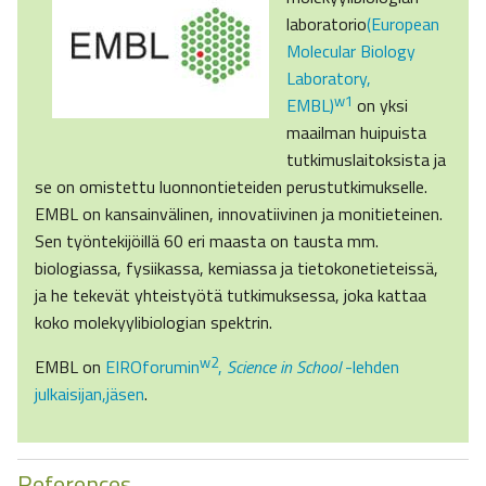
laboratorio
(European
Molecular Biology
Laboratory,
w1
EMBL)
on yksi
maailman huipuista
tutkimuslaitoksista ja
se on omistettu luonnontieteiden perustutkimukselle.
EMBL on kansainvälinen, innovatiivinen ja monitieteinen.
Sen työntekijöillä 60 eri maasta on tausta mm.
biologiassa, fysiikassa, kemiassa ja tietokonetieteissä,
ja he tekevät yhteistyötä tutkimuksessa, joka kattaa
koko molekyylibiologian spektrin.
w2
EMBL on
EIROforumin
,
Science in School
-lehden
julkaisijan,jäsen
.
References