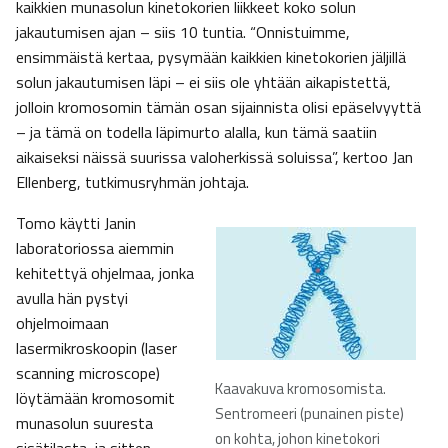
kaikkien munasolun kinetokorien liikkeet koko solun
jakautumisen ajan – siis 10 tuntia. “Onnistuimme,
ensimmäistä kertaa, pysymään kaikkien kinetokorien jäljillä
solun jakautumisen läpi – ei siis ole yhtään aikapistettä,
jolloin kromosomin tämän osan sijainnista olisi epäselvyyttä
– ja tämä on todella läpimurto alalla, kun tämä saatiin
aikaiseksi näissä suurissa valoherkissä soluissa”, kertoo Jan
Ellenberg, tutkimusryhmän johtaja.
Tomo käytti Janin
laboratoriossa aiemmin
kehitettyä ohjelmaa, jonka
avulla hän pystyi
ohjelmoimaan
lasermikroskoopin (laser
scanning microscope)
Kaavakuva kromosomista.
löytämään kromosomit
Sentromeeri (punainen piste)
munasolun suuresta
on kohta, johon kinetokori