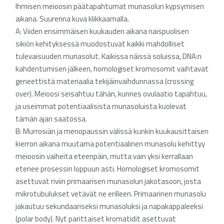
Ihmisen meioosin päätapahtumat munasolun kypsymisen
aikana. Suurenna kuva klikkaamalla.
A: Viiden ensimmäisen kuukauden aikana naispuolisen
sikiön kehityksessä muodostuvat kaikki mahdolliset
tulevaisuuden munasolut. Kaikissa näissä soluissa, DNA:n
kahdentumisen jälkeen, homologiset kromosomit vaihtavat
geneettistä materiaalia tekijäinvaihdunnassa (crossing
over). Meioosi seisahtuu tähän, kunnes ovulaatio tapahtuu,
ja useimmat potentiaalisista munasoluista kuolevat
tämän ajan saatossa.
B: Murrosiän ja menopaussin välissä kunkin kuukausittaisen
kierron aikana muutama potentiaalinen munasolu kehittyy
meioosin vaiheita eteenpäin, mutta vain yksi kerrallaan
etenee prosessin loppuun asti. Homologiset kromosomit
asettuvat riviin primaarisen munasolun jakotasoon, josta
mikrotubulukset vetävät ne erilleen. Primaarinen munasolu
jakautuu sekundaariseksi munasoluksi ja napakappaleeksi
(polar body). Nyt parittaiset kromatidit asettuvat