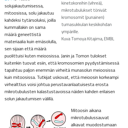
kinetokoreihin (vihreä),
solujakautumisessa,
mikrotubulukset tönivät
mitoosissa, solu jakautuu
kromosomit (punainen)
kahdeksi tytärsoluksi, joilla
tumasukkulan keskikohdan
kummallakin on sama
ympärille.
määrä geneettistä
Kuva Tomoya Kitajima, EMBL
materiaalia kuin emäsolulla,
sen sijaan että määrä
puolittuisi kuten meioosissa. Janin ja Tomon tulokset
kuitenkin tuovat esiin, että kromosomien pyydystämisessä
tapahtuu paljon enemmän virheitä munasolun meioosissa
kuin mitoosissa. Tutkijat uskovat, että meioosin korkeampi
virhealttius voisi johtua perustavanlaatuisesta erosta
mikrotubulusten kalastustavoissa näiden kahden erilaisen
solun jakautumisen välillä.
Mitoosin aikana
mikrotubulussauvat
alkavat muodostumaan