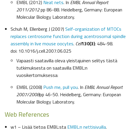
EMBL (2012)
Neat nets
. In
EMBL Annual Report
2011/2012
pp 86-88. Heidelberg, Germany: European
Molecular Biology Laboratory.
Schuh M, Ellenberg J (2007)
Self-organization of MTOCs
replaces centrosome function during acentrosomal spindle
assembly in live mouse oocytes
.
Cell
130(3)
: 484-98.
doi: 10.1016/j.cell.2007.06.025
Vapaasti saatavilla oleva yleistajuinen selitys tästä
tutkimuksesta on saatavilla EMBL:n
vuosikertomuksessa:
EMBL (2008)
Push me, pull you
. In
EMBL Annual Report
2007/2008
pp 46-50. Heidelberg, Germany: European
Molecular Biology Laboratory.
Web References
w1 – Lisää tietoa EMBL:sta
EMBL:n nettisivuilla
.