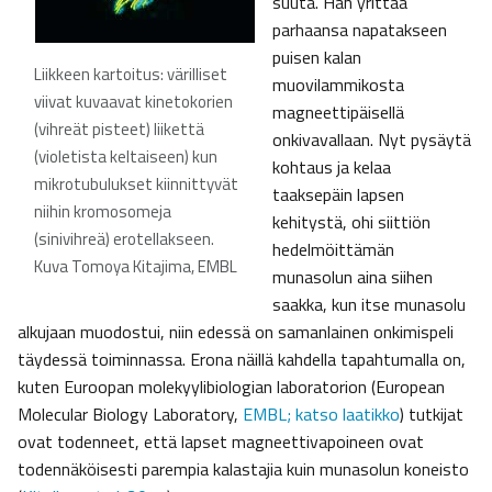
suuta. Hän yrittää
parhaansa napatakseen
puisen kalan
Liikkeen kartoitus: värilliset
muovilammikosta
viivat kuvaavat kinetokorien
magneettipäisellä
(vihreät pisteet) liikettä
onkivavallaan. Nyt pysäytä
(violetista keltaiseen) kun
kohtaus ja kelaa
mikrotubulukset kiinnittyvät
taaksepäin lapsen
niihin kromosomeja
kehitystä, ohi siittiön
(sinivihreä) erotellakseen.
hedelmöittämän
Kuva Tomoya Kitajima, EMBL
munasolun aina siihen
saakka, kun itse munasolu
alkujaan muodostui, niin edessä on samanlainen onkimispeli
täydessä toiminnassa. Erona näillä kahdella tapahtumalla on,
kuten Euroopan molekyylibiologian laboratorion (European
Molecular Biology Laboratory,
EMBL; katso laatikko
) tutkijat
ovat todenneet, että lapset magneettivapoineen ovat
todennäköisesti parempia kalastajia kuin munasolun koneisto