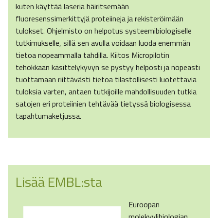
kuten käyttää laseria häiritsemään
fluoresenssimerkittyjä proteiineja ja rekisteröimään
tulokset. Ohjelmisto on helpotus systeemibiologiselle
tutkimukselle, sillä sen avulla voidaan luoda enemmän
tietoa nopeammalla tahdilla. Kiitos Micropilotin
tehokkaan käsittelykyvyn se pystyy helposti ja nopeasti
tuottamaan riittävästi tietoa tilastollisesti luotettavia
tuloksia varten, antaen tutkijoille mahdollisuuden tutkia
satojen eri proteiinien tehtävää tietyssä biologisessa
tapahtumaketjussa.
Lisää EMBL:sta
Euroopan
molekyylibiologian