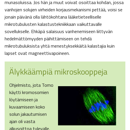
munasoluissa. Jos hän ja muut voivat osoittaa kohdan, jossa
vanhojen solujen virheiden korjausmekanismi pettää, voisi se
jonain päivänä olla lähtökohtana lääketieteelliselle
mikrotubulusten kalastustekniikkaan vaikuttavalle
sovellukselle. Ehkäpä salaisuus vanhenemiseen liittyvän
hedelmättömyyden päihittämiseen on tehdä
mikrotubuluksista yhtä menestyksekkäitä kalastajia kuin
lapset ovat magneettivapoineen.
Älykkäämpiä mikroskooppeja
Ohjelmisto, jota Tomo
käytti kromosomien
löytämiseen ja
kuvaamiseen koko
solun jakautumisen
ajan oli vasta
alkusoittoa tulevalle.