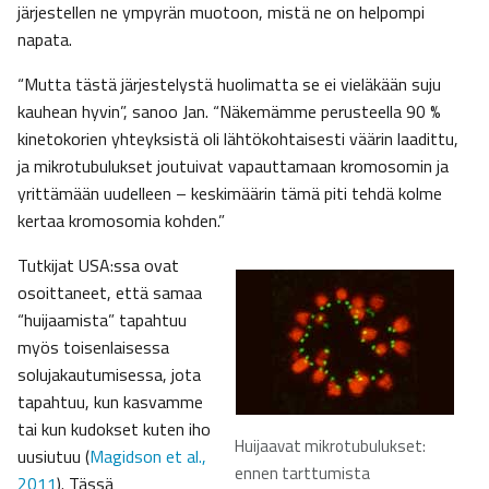
järjestellen ne ympyrän muotoon, mistä ne on helpompi
napata.
“Mutta tästä järjestelystä huolimatta se ei vieläkään suju
kauhean hyvin”, sanoo Jan. “Näkemämme perusteella 90 %
kinetokorien yhteyksistä oli lähtökohtaisesti väärin laadittu,
ja mikrotubulukset joutuivat vapauttamaan kromosomin ja
yrittämään uudelleen – keskimäärin tämä piti tehdä kolme
kertaa kromosomia kohden.”
Tutkijat USA:ssa ovat
osoittaneet, että samaa
“huijaamista” tapahtuu
myös toisenlaisessa
solujakautumisessa, jota
tapahtuu, kun kasvamme
tai kun kudokset kuten iho
Huijaavat mikrotubulukset:
uusiutuu (
Magidson et al.,
ennen tarttumista
2011
). Tässä