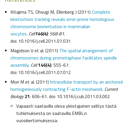
Kitajima TS, Ohsugi M, Ellenberg J (2011)
Complete
kinetochore tracking reveals error-prone homologous
chromosome biorientation in mammalian
oocytes
.
Cell
146(4)
: 568-81
.
doi: 10.1016/j.cell.2011.07.031
Magidson V et al. (2011)
The spatial arrangement of
chromosomes during prometaphase facilitates spindle
assembly
.
Cell
146(4)
: 555-67.
doi: 10.1016/j.cell.2011.07.012
Mori M et al. (2011)
Intracellular transport by an anchored
homogeneously contracting F-actin meshwork
.
Current
Biology
21
: 606-61. doi: 10.1016/j.cub.2011.03.002
Vapaasti saatavilla oleva yleistajuinen selitys tästä
tutkimuksesta on saatavilla EMBL:n
vuosikertomuksessa: