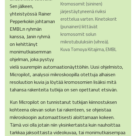
Kromosomit (sininen)
Sen jälkeen,
järjestäytyneenä riviksi
yhteistyössä Rainer
erottelua varten. Kinetokorit
Pepperkokin johtaman
(punainen) liittävät
EMBL:n ryhmän
kromosomit solun
kanssa, Janin ryhmä
mikrotubuluksiin (vihreä).
on kehittänyt
Kuva Tomoya Kitajima, EMBL
monimutkaisemman
ohjelman, joka pystyy
vielä suurempiin automaationäyttöihin. Uusi ohjelmisto,
Micropilot, analysoi mikroskoopilla otettuja alhaisen
resoluution kuvia ja löytää kromosomien lisäksi mitä
tahansa rakenteita tutkija on sen opettanut etsivän.
Kun Micropilot on tunnistanut tutkijan kiinnostuksen
kohteena olevan solun tai rakenteen, se ohjeistaa
mikroskoopin automaattisesti aloittamaan kokeen.
Tämä voi olla jotain niin yksinkertaista kuin nauhoittaa
tarkkaa jaksoittaista videokuvaa, tai monimutkaisempaa