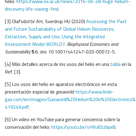
helio:
https://www.ox.ac.uk/news/2016-06-28-huge-helium-
discovery-life-saving-find
.
[3] Olafsdottir AH, Sverdrup HU (2020)
Assessing the Past
and Future Sustainability of Global Helium Resources,
Extraction, Supply and Use, Using the Integrated
Assessment Model WORLD7
.
Biophysical Economics and
Sustainability
5
:6. doi: 10.1007/s41247-020-00072-5.
[4] Más detalles acerca de los usos del helio en una
tabla
en la
Ref. [3].
[5] Los usos del helio en aparatos electrónicos en esta
presentación especial de
gasworld
:
https://www.linde-
gas.com/en/images/Gasworld%20Helium%20in%20Electronic
419249.pdf
.
[6] Un video en YouTube para generar conciencia sobre la
conservación del helio:
https://youtu.be/sHXu65zbpx8
.