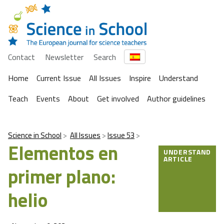
Contact
Newsletter
Search
Home
Current Issue
All Issues
Inspire
Understand
Teach
Events
About
Get involved
Author guidelines
Science in School
All Issues
Issue 53
Elementos en
UNDERSTAND
ARTICLE
primer plano:
helio