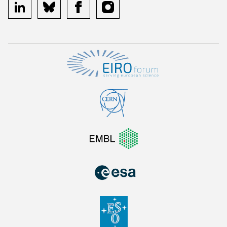
linkedin
bluesky
facebook
instagram