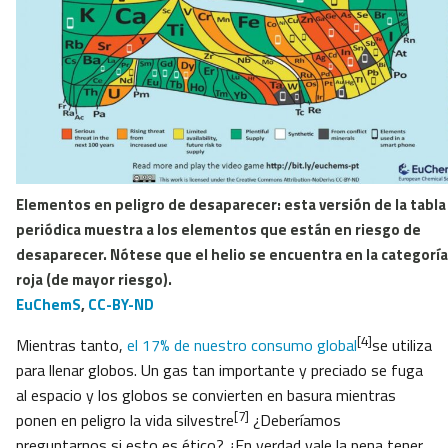
Elementos en peligro de desaparecer: esta versión de la tabla
periódica muestra a los elementos que están en riesgo de
desaparecer. Nótese que el helio se encuentra en la categoría
roja (de mayor riesgo).
EuChemS
,
CC-BY-ND
[4]
Mientras tanto,
el 17% de nuestro consumo global
se utiliza
para llenar globos. Un gas tan importante y preciado se fuga
al espacio y los globos se convierten en basura mientras
[7]
ponen en peligro la vida silvestre
¿Deberíamos
preguntarnos si esto es ético? ¿En verdad vale la pena tener