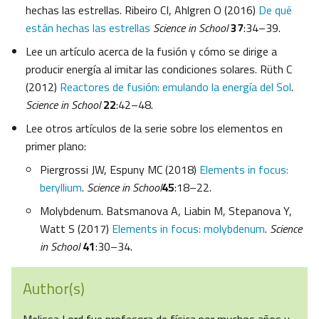
hechas las estrellas. Ribeiro CI, Ahlgren O (2016)
De qué
están hechas las estrellas
Science in School
37
:34–39.
Lee un artículo acerca de la fusión y cómo se dirige a
producir energía al imitar las condiciones solares. Rüth C
(2012)
Reactores de fusión: emulando la energía del Sol
.
Science in School
22
:42–48.
Lee otros artículos de la serie sobre los elementos en
primer plano:
Piergrossi JW, Espuny MC (2018)
Elements in focus:
beryllium
.
Science in School
45
:18–22.
Molybdenum. Batsmanova A, Liabin M, Stepanova Y,
Watt S (2017)
Elements in focus: molybdenum
.
Science
in School
41
:30–34.​
Author(s)