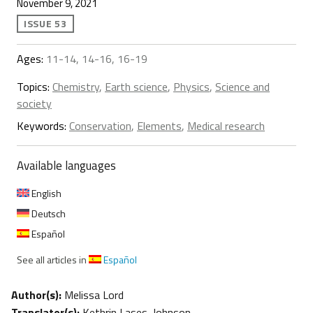
November 9, 2021
ISSUE 53
Ages:
11-14, 14-16, 16-19
Topics:
Chemistry
,
Earth science
,
Physics
,
Science and
society
Keywords:
Conservation
,
Elements
,
Medical research
Available languages
English
Deutsch
Español
See all articles in
Español
Author(s):
Melissa Lord
Translator(s):
Kethrin Lases-Johnson