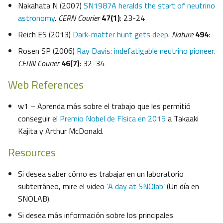
Nakahata N (2007)
SN1987A heralds the start of neutrino
astronomy
.
CERN Courier
47(1)
: 23-24
Reich ES (2013)
Dark-matter hunt gets deep
.
Nature
494
:
Rosen SP (2006)
Ray Davis: indefatigable neutrino pioneer.
CERN Courier
46(7)
: 32-34
Web References
w1 – Aprenda más sobre el trabajo que les permitió
conseguir el
Premio Nobel de Física en 2015
a Takaaki
Kajita y Arthur McDonald.
Resources
Si desea saber cómo es trabajar en un laboratorio
subterráneo, mire el video
‘A day at SNOlab’
(Un día en
SNOLAB).
Si desea más información sobre los principales