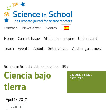
Contact
Newsletter
Search
Home
Current Issue
All Issues
Inspire
Understand
Teach
Events
About
Get involved
Author guidelines
Science in School
All Issues
Issue 39
Ciencia bajo
UNDERSTAND
ARTICLE
tierra
April 18, 2017
ISSUE 39