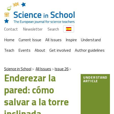
Contact
Newsletter
Search
Home
Current Issue
All Issues
Inspire
Understand
Teach
Events
About
Get involved
Author guidelines
Science in School
All Issues
Issue 26
Enderezar la
UNDERSTAND
ARTICLE
pared: cómo
salvar a la torre
inclinada