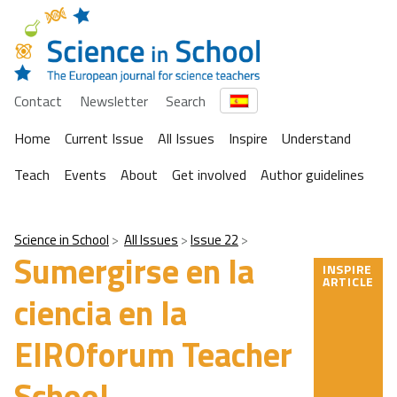
Contact
Newsletter
Search
Home
Current Issue
All Issues
Inspire
Understand
Teach
Events
About
Get involved
Author guidelines
Science in School
All Issues
Issue 22
Sumergirse en la
INSPIRE
ARTICLE
ciencia en la
EIROforum Teacher
School