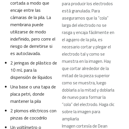
cortada a modo que
para producir los electrodos
encaje entre las
está granulada. Para
cámaras de la pila. La
asegurarnos que la “cola”
membrana puede
larga del electrodo no se
utilizarse de modo
rasga y encaja fácilmente en
indefinido, pero corre el
el agujero de la pila, es
riesgo de derretirse si
necesario cortar y plegar el
es autoclavada.
electrodo tal y como se
muestra en la imagen. Hay
2 jeringas de plástico de
que cortar alrededor de la
10 mL para la
mitad de la pieza superior
dispensión de líquidos
como se muestra, luego
Una base o una tapa de
doblarla a la mitad y doblarla
placa petri, donde
de nuevo para formar la
mantener la pila
“cola” del electrodo. Haga clic
2 plomos eléctricos con
sobre la imagen para
pinzas de cocodrilo
ampliarla
Imagen cortesía de Dean
Un voltímetro o