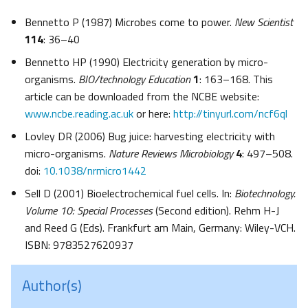
Bennetto P (1987) Microbes come to power.
New Scientist
114
: 36–40
Bennetto HP (1990) Electricity generation by micro-
organisms.
BIO/technology Education
1
: 163–168. This
article can be downloaded from the NCBE website:
www.ncbe.reading.ac.uk
or here:
http://tinyurl.com/ncf6ql
Lovley DR (2006) Bug juice: harvesting electricity with
micro-organisms.
Nature Reviews Microbiology
4
: 497–508.
doi:
10.1038/nrmicro1442
Sell D (2001) Bioelectrochemical fuel cells. In:
Biotechnology.
Volume 10: Special Processes
(Second edition). Rehm H-J
and Reed G (Eds). Frankfurt am Main, Germany: Wiley-VCH.
ISBN: 9783527620937
Author(s)