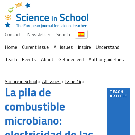
Contact
Newsletter
Search
Home
Current Issue
All Issues
Inspire
Understand
Teach
Events
About
Get involved
Author guidelines
Science in School
All Issues
Issue 14
La pila de
TEACH
ARTICLE
combustible
microbiano:
electricidad de las