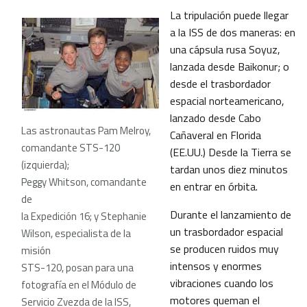
La tripulación puede llegar
a la ISS de dos maneras: en
una cápsula rusa Soyuz,
lanzada desde Baikonur; o
desde el trasbordador
espacial norteamericano,
lanzado desde Cabo
Las astronautas Pam Melroy,
Cañaveral en Florida
comandante STS-120
(EE.UU.) Desde la Tierra se
(izquierda);
tardan unos diez minutos
Peggy Whitson, comandante
en entrar en órbita.
de
Durante el lanzamiento de
la Expedición 16; y Stephanie
un trasbordador espacial
Wilson, especialista de la
se producen ruidos muy
misión
intensos y enormes
STS-120, posan para una
vibraciones cuando los
fotografía en el Módulo de
motores queman el
Servicio Zvezda de la ISS,