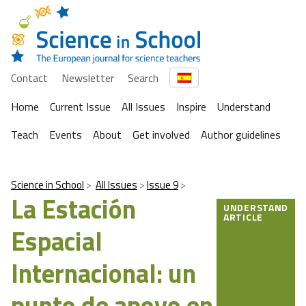
Contact
Newsletter
Search
Home
Current Issue
All Issues
Inspire
Understand
Teach
Events
About
Get involved
Author guidelines
Science in School
All Issues
Issue 9
La Estación
UNDERSTAND
ARTICLE
Espacial
Internacional: un
punto de apoyo en