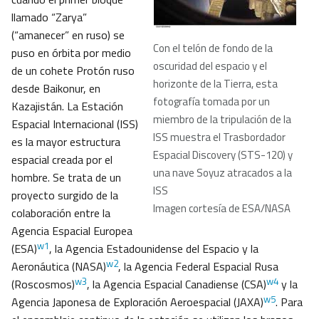
llamado “Zarya”
(“amanecer” en ruso) se
Con el telón de fondo de la
puso en órbita por medio
oscuridad del espacio y el
de un cohete Protón ruso
horizonte de la Tierra, esta
desde Baikonur, en
fotografía tomada por un
Kazajistán. La Estación
miembro de la tripulación de la
Espacial Internacional (ISS)
ISS muestra el Trasbordador
es la mayor estructura
Espacial Discovery (STS-120) y
espacial creada por el
una nave Soyuz atracados a la
hombre. Se trata de un
ISS
proyecto surgido de la
Imagen cortesía de ESA/NASA
colaboración entre la
Agencia Espacial Europea
w1
(ESA)
, la Agencia Estadounidense del Espacio y la
w2
Aeronáutica (NASA)
, la Agencia Federal Espacial Rusa
w3
w4
(Roscosmos)
, la Agencia Espacial Canadiense (CSA)
y la
w5
Agencia Japonesa de Exploración Aeroespacial (JAXA)
. Para