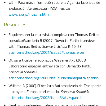
w5 – Para más información sobre la Agencia Japonesa de
Exploración Aeroespacial (JAXA), visita:
www.jaxa.jp/index_e.html
Resources
Si quieres leer la entrevista completa con Thomas Reiter,
consulta:Warmbein B (2007) Down to Earth: interview
with Thomas Reiter.
Science in School
5
: 19-23.
scienceinschool.org/2007/issue5/thomasreiter
Otros artículos relacionados:Wegener A-L (2008)
Laboratorio espacial: entrevista con Bernardo Patti.
Science in School
8
.
scienceinschool.org/2008/issue8/bernardopatti/spanish
Williams A (2008) El Vehículo Automatizado de Transporte
– apoyar a Europa en el espacio.
Science in School
8
.
scienceinschool.org/2008/issue8/atv/spanish
Cientos de imágenes, videos y animaciones sobre vuelos