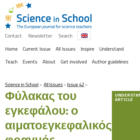
Contact
Newsletter
Search
Home
Current Issue
All Issues
Inspire
Understand
Teach
Events
About
Get involved
Author guidelines
Science in School
All Issues
Issue 42
Φύλακας του
UNDERSTA
ARTICLE
εγκεφάλου: ο
αιματοεγκεφαλικός
φραγμός