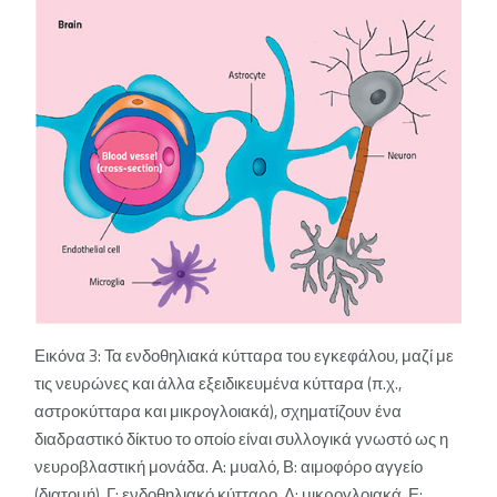
Εικόνα 3: Τα ενδοθηλιακά κύτταρα του εγκεφάλου, μαζί με
τις νευρώνες και άλλα εξειδικευμένα κύτταρα (π.χ.,
αστροκύτταρα και μικρογλοιακά), σχηματίζουν ένα
διαδραστικό δίκτυο το οποίο είναι συλλογικά γνωστό ως η
νευροβλαστική μονάδα. Α: μυαλό, Β: αιμοφόρο αγγείο
(διατομή),
Γ
: ενδοθηλιακό κύτταρο, Δ: μικρογλοιακά, Ε: