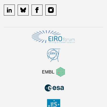
linkedin
bluesky
facebook
instagram