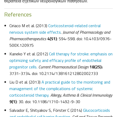
θεραπεία σχετικών νευρολογικών παθήσεων.
References
Ciriaco M et al. (2013)
Corticosteroid-related central
nervous system side effects
.
Journal of Pharmacology and
Pharmacotherapeutics
4(S1)
: S94-S98. doi: 10.4103/0976-
500X.120975
Kaneko Y et al. (2012)
Cell therapy for stroke: emphasis on
optimizing safety and efficacy profile of endothelial
progenitor cells.
Current Pharmaceutical Design
18(25):
3731-3734. doi: 10.2174/138161212802002733
Liu D et al. (2013)
A practical guide to the monitoring and
management of the complications of systemic
corticosteroid therapy.
Allergy, Asthma & Clinical Immunology
9(1)
: 30. doi: 10.1186/1710-1492-9-30
Salvador E, Shityakov S, Förster C (2014)
Glucocorticoids
and endothelial cell barrier function.
Cell and Tissue Research