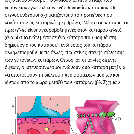
ως στενοσύνδεσμοι, συνδέουν τα κενά μεταξύ των
γειτονικών εγκεφαλικών ενδοθηλιακών κυττάρων. Οι
στενοσύνδεσμοι σχηματίζονται από πρωτεΐνες που
καλύπτουν τις κυτταρικές μεμβράνες. Μέσα στα κύτταρα, οι
πρωτεΐνες είναι αγκυροβολημένες στον κυτταροσκελετό
(ένα δίκτυο ινών μέσα σε ένα κύτταρο που βοηθά στη
δημιουργία του κυττάρου), ενώ εκτός του κυττάρου
αλληλεπιδρούν με τις άλλες πρωτεΐνες στενής σύνδεσης
των γειτονικών κυττάρων. Όπως και οι ταινίες διπλής
όψεως, οι στενοσύνδεσμοι ενώνουν δύο κύτταρα μαζί για
να αποτρέψουν τη διέλευση περισσότερων μορίων και
ιόντων από το χώρο μεταξύ των κυττάρων (βλ. Σχήμα 2).