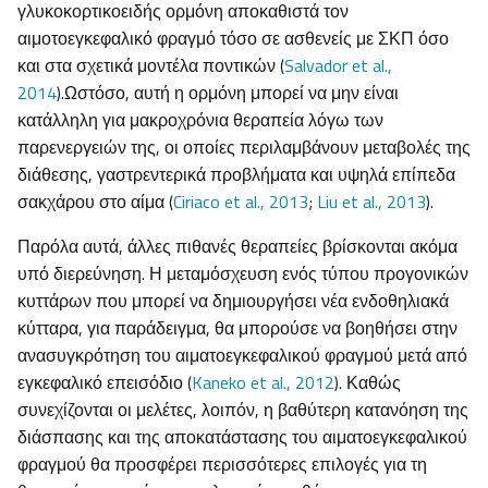
γλυκοκορτικοειδής ορμόνη αποκαθιστά τον
αιμοτοεγκεφαλικό φραγμό τόσο σε ασθενείς με ΣΚΠ όσο
και στα σχετικά μοντέλα ποντικών (
Salvador et al.,
2014
).Ωστόσο, αυτή η ορμόνη μπορεί να μην είναι
κατάλληλη για μακροχρόνια θεραπεία λόγω των
παρενεργειών της, οι οποίες περιλαμβάνουν μεταβολές της
διάθεσης, γαστρεντερικά προβλήματα και υψηλά επίπεδα
σακχάρου στο αίμα (
Ciriaco et al., 2013
;
Liu et al., 2013
).
Παρόλα αυτά, άλλες πιθανές θεραπείες βρίσκονται ακόμα
υπό διερεύνηση. Η μεταμόσχευση ενός τύπου προγονικών
κυττάρων που μπορεί να δημιουργήσει νέα ενδοθηλιακά
κύτταρα, για παράδειγμα, θα μπορούσε να βοηθήσει στην
ανασυγκρότηση του αιματοεγκεφαλικού φραγμού μετά από
εγκεφαλικό επεισόδιο (
Kaneko et al., 2012
). Καθώς
συνεχίζονται οι μελέτες, λοιπόν, η βαθύτερη κατανόηση της
διάσπασης και της αποκατάστασης του αιματοεγκεφαλικού
φραγμού θα προσφέρει περισσότερες επιλογές για τη