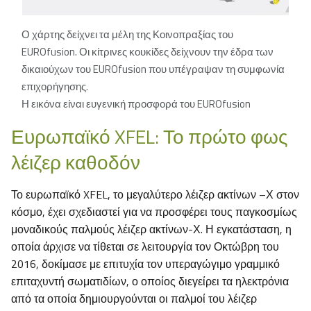
Ο χάρτης δείχνει τα μέλη της Κοινοπραξίας του
EUROfusion. Οι κίτρινες κουκίδες δείχνουν την έδρα των
δικαιούχων του EUROfusion που υπέγραψαν τη συμφωνία
επιχορήγησης.
Η εικόνα είναι ευγενική προσφορά του EUROfusion
Ευρωπαϊκό XFEL: Το πρώτο φως
λέιζερ καθοδόν
Το ευρωπαϊκό XFEL, το μεγαλύτερο λέιζερ ακτίνων –Χ στον
κόσμο, έχει σχεδιαστεί για να προσφέρει τους παγκοσμίως
μοναδικούς παλμούς λέιζερ ακτίνων-Χ. Η εγκατάσταση, η
οποία άρχισε να τίθεται σε λειτουργία τον Οκτώβρη του
2016, δοκίμασε με επιτυχία τον υπεραγώγιμο γραμμικό
επιταχυντή σωματιδίων, ο οποίος διεγείρει τα ηλεκτρόνια
από τα οποία δημιουργούνται οι παλμοί του λέιζερ