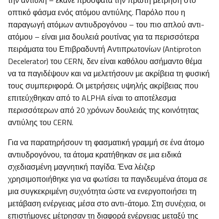
την αντιύλη – έκανε πρόσφατα την πρώτη μέτρηση στο
οπτικό φάσμα ενός ατόμου αντιύλης. Παρόλο που η
παραγωγή ατόμων αντιυδρογόνου – του πιο απλού αντι-
ατόμου – είναι μια δουλειά ρουτίνας για τα περισσότερα
πειράματα του Επιβραδυντή Αντιπρωτονίων (Antiproton
Decelerator) του CERN, δεν είναι καθόλου ασήμαντο θέμα
να τα παγιδέψουν και να μελετήσουν με ακρίβεια τη φυσική
τους συμπεριφορά. Οι μετρήσεις υψηλής ακρίβειας που
επιτεύχθηκαν από το ALPHA είναι το αποτέλεσμα
περισσότερων από 20 χρόνων δουλειάς της κοινότητας
αντιύλης του CERN.
Για να παρατηρήσουν τη φασματική γραμμή σε ένα άτομο
αντιυδρογόνου, τα άτομα κρατήθηκαν σε μια ειδικά
σχεδιασμένη μαγνητική παγίδα. Ένα λέιζερ
χρησιμοποιήθηκε για να φωτίσει τα παγιδευμένα άτομα σε
μια συγκεκριμένη συχνότητα ώστε να ενεργοποιήσει τη
μετάβαση ενέργειας μέσα στο αντι-άτομο. Στη συνέχεια, οι
επιστήμονες μέτρησαν τη διαφορά ενέργειας μεταξύ της