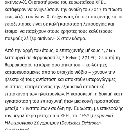
ακτίνων-Χ. Οι επιστήμονες του ευρωπαϊκού XFEL
κατάφεραν να ανιχνεύσουν την άνοιξη του 2017 το πρώτο
φως λέιζερ ακτίνων-Χ, δείχνοντας ότι ο επιταχυντής και οι
εκτοξευτήρες είναι σε καλή κατάσταση λειτουργίας και
έτοιμοι να παρέχουν στους χρήστες τους καλύτερους
παλμούς λέιζερ ακτίνων- Χ στον κόσμο.
Από την αρχή του έτους, ο επιταχυντής μήκους 1,7 km
o
λειτουργεί σε θερμοκρασίες 2 Kelvin (-271
C). Σε αυτή τη
θερμοκρασία, τα κύρια συστατικά του – κοιλότητες
κατασκευασμένες από το στοιχείο νιόβιο – χάνουν την
ηλεκτρική τους αντίσταση και αποκτούν υπεραγώγιμες
ιδιότητες, επιτρέποντας την εξαιρετικά αποδοτική
επιτάχυνση των ηλεκτρονίων. Η κατασκευή, η δοκιμή και η
εγκατάσταση του επιταχυντή ήταν μια κοινή προσπάθεια
μεταξύ 17 ινστιτούτων σε όλη την Ευρώπη, με επικεφαλής
τον μεγαλύτερο μέτοχο του XFEL, το DESY [
Γερμανικό
Ηλεκτρονιακό Σύγχροτρον
(
Deutsches Elektronen-