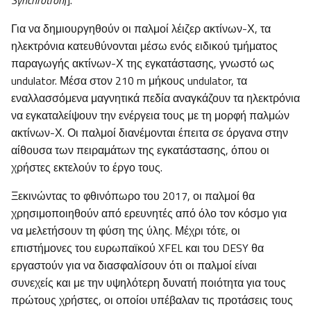
Synchrotron
)].
Για να δημιουργηθούν οι παλμοί λέιζερ ακτίνων-Χ, τα
ηλεκτρόνια κατευθύνονται μέσω ενός ειδικού τμήματος
παραγωγής ακτίνων-Χ της εγκατάστασης, γνωστό ως
undulator. Μέσα στον 210 m μήκους undulator, τα
εναλλασσόμενα μαγνητικά πεδία αναγκάζουν τα ηλεκτρόνια
να εγκαταλείψουν την ενέργεια τους με τη μορφή παλμών
ακτίνων-Χ. Οι παλμοί διανέμονται έπειτα σε όργανα στην
αίθουσα των πειραμάτων της εγκατάστασης, όπου οι
χρήστες εκτελούν το έργο τους.
Ξεκινώντας το φθινόπωρο του 2017, οι παλμοί θα
χρησιμοποιηθούν από ερευνητές από όλο τον κόσμο για
να μελετήσουν τη φύση της ύλης. Μέχρι τότε, οι
επιστήμονες του ευρωπαϊκού XFEL και του DESY θα
εργαστούν για να διασφαλίσουν ότι οι παλμοί είναι
συνεχείς και με την υψηλότερη δυνατή ποιότητα για τους
πρώτους χρήστες, οι οποίοι υπέβαλαν τις προτάσεις τους