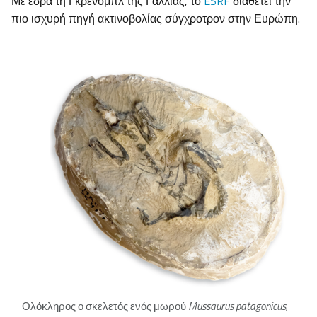
Με έδρα τη Γκρενόμπλ της Γαλλίας, το
ESRF
διαθέτει την
πιο ισχυρή πηγή ακτινοβολίας σύγχροτρον στην Ευρώπη.
Ολόκληρος ο σκελετός ενός μωρού
Mussaurus
patagonicus,