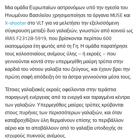
Μια ομάδα Ευρωπαίων αστρονόμων υπό την ηγεσία του
Ηνωμένου Βασιλείου χρησιμοποίησε τα όργανα MUSE και
X-shooter
στο VLT για να μελετήσει την εξελισσόμενη
σύγκρουση μεταξύ δυο γαλαξιών, γνωστών από κοινού ως
IRAS F23128-5919, που βρίσκονται περίπου 600
εκατομμύρια έτη φωτός από τη Γη. Η ομάδα παρατήρησε
τους κολοσσιαίους ανέμους ύλης – ή εκροές – που
γεννιούνται κοντά στην υπερμεγέθη μαύρη τρύπα στην
καρδιά του νότιου γαλαξία του ζεύγους, και έχουν βρει την
πρώτη σαφή απόδειξη ότι τα άστρα γεννιούνται μέσα τους.
Τέτοιες γαλαξιακές εκροές οφείλονται στην τεράστια
παραγωγή ενέργειας από τα ενεργά και ταραγμένα κέντρα
των γαλαξιών. Υπερμεγέθεις μαύρες τρύπες κρύβονται
στους πυρήνες των περισσότερων γαλαξιών, και όταν
καταβροχθίζουν ύλη θερμαίνουν επίσης το περιβάλλον
αέριο και το αποβάλλουν από το γαλαξία υποδοχής σε
ισχυρούς πυκνούς ανέμους.