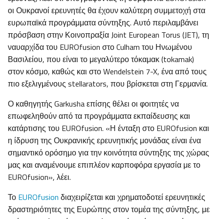
οι Ουκρανοί ερευνητές θα έχουν καλύτερη συμμετοχή στα
ευρωπαϊκά προγράμματα σύντηξης. Αυτό περιλαμβάνει
πρόσβαση στην Κοινοπραξία Joint European Torus (JET), τη
ναυαρχίδα του EUROfusion στο Culham του Ηνωμένου
Βασιλείου, που είναι το μεγαλύτερο τόκαμακ (tokamak)
στον κόσμο, καθώς και στο Wendelstein 7-X, ένα από τους
πιο εξελιγμένους stellarators, που βρίσκεται στη Γερμανία.
Ο καθηγητής Garkusha επίσης θέλει οι φοιτητές να
επωφεληθούν από τα προγράμματα εκπαίδευσης και
κατάρτισης του EUROfusion. «Η ένταξη στο EUROfusion και
η ίδρυση της Ουκρανικής ερευνητικής μονάδας είναι ένα
σημαντικό ορόσημο για την κοινότητα σύντηξης της χώρας
μας και αναμένουμε επιπλέον καρποφόρα εργασία με το
EUROfusion», λέει.
Το
EUROfusion
διαχειρίζεται και χρηματοδοτεί ερευνητικές
δραστηριότητες της Ευρώπης στον τομέα της σύντηξης, με