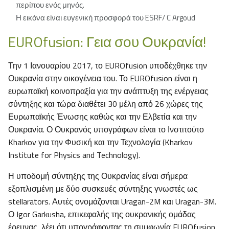
περίπου ενός μηνός.
Η εικόνα είναι ευγενική προσφορά του ESRF/ C Argoud
EUROfusion: Γεια σου Ουκρανία!
Την 1 Ιανουαρίου 2017, το EUROfusion υποδέχθηκε την
Ουκρανία στην οικογένεια του. Το EUROfusion είναι η
ευρωπαϊκή κοινοπραξία για την ανάπτυξη της ενέργειας
σύντηξης και τώρα διαθέτει 30 μέλη από 26 χώρες της
Ευρωπαϊκής Ένωσης καθώς και την Ελβετία και την
Ουκρανία. Ο Ουκρανός υπογράφων είναι το Ινστιτούτο
Kharkov για την Φυσική και την Τεχνολογία (Kharkov
Institute for Physics and Technology).
Η υποδομή σύντηξης της Ουκρανίας είναι σήμερα
εξοπλισμένη με δύο συσκευές σύντηξης γνωστές ως
stellarators. Αυτές ονομάζονται Uragan-2M και Uragan-3M.
Ο Igor Garkusha, επικεφαλής της ουκρανικής ομάδας
έρευνας, λέει ότι υπογράφοντας τη συμφωνία EUROfusion