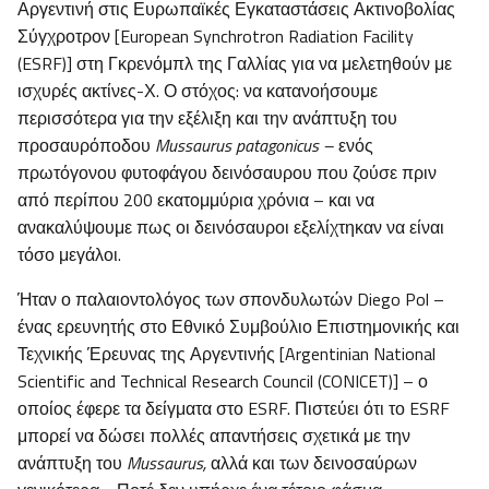
Αργεντινή στις Ευρωπαϊκές Εγκαταστάσεις Ακτινοβολίας
Σύγχροτρον [European Synchrotron Radiation Facility
(ESRF)] στη Γκρενόμπλ της Γαλλίας για να μελετηθούν με
ισχυρές ακτίνες-Χ. Ο στόχος: να κατανοήσουμε
περισσότερα για την εξέλιξη και την ανάπτυξη του
προσαυρόποδου
Mussaurus patagonicus
–
ενός
πρωτόγονου φυτοφάγου δεινόσαυρου που ζούσε πριν
από περίπου 200 εκατομμύρια χρόνια – και να
ανακαλύψουμε πως οι δεινόσαυροι εξελίχτηκαν να είναι
τόσο μεγάλοι.
Ήταν ο παλαιοντολόγος των σπονδυλωτών Diego Pol –
ένας ερευνητής στο Εθνικό Συμβούλιο Επιστημονικής και
Τεχνικής Έρευνας της Αργεντινής [Argentinian National
Scientific and Technical Research Council (CONICET)] – ο
οποίος έφερε τα δείγματα στο ESRF. Πιστεύει ότι το ESRF
μπορεί να δώσει πολλές απαντήσεις σχετικά με την
ανάπτυξη του
Mussaurus,
αλλά και των δεινοσαύρων