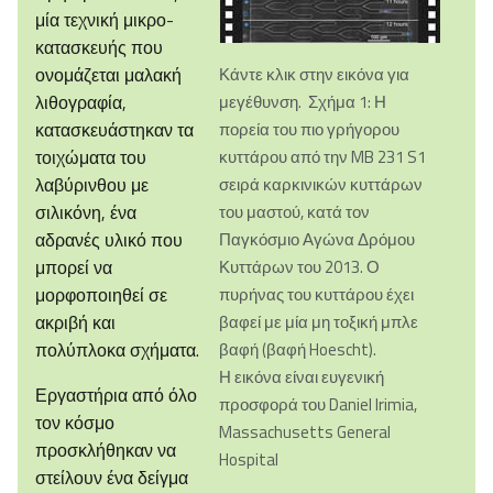
μία τεχνική μικρο-
κατασκευής που
ονομάζεται μαλακή
Κάντε κλικ στην εικόνα για
λιθογραφία,
μεγέθυνση. Σχήμα 1: Η
κατασκευάστηκαν τα
πορεία του πιο γρήγορου
τοιχώματα του
κυττάρου από την MB 231 S1
λαβύρινθου με
σειρά καρκινικών κυττάρων
σιλικόνη, ένα
του μαστού, κατά τον
αδρανές υλικό που
Παγκόσμιο Αγώνα Δρόμου
μπορεί να
Κυττάρων του 2013. Ο
μορφοποιηθεί σε
πυρήνας του κυττάρου έχει
ακριβή και
βαφεί με μία μη τοξική μπλε
πολύπλοκα σχήματα.
βαφή (βαφή Hoescht).
Η εικόνα είναι ευγενική
Εργαστήρια από όλο
προσφορά του Daniel Irimia,
τον κόσμο
Massachusetts General
προσκλήθηκαν να
Hospital
στείλουν ένα δείγμα