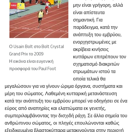
μην είναι γρήγορη, αλλά
είναι απίστευτα
σημαντική. Για
παράδειγμα, κατά την
ανάπτυξη του εμβρύου,
ενορχηστρωμένες με
Ο Usain Bolt στο Bolt Crystal
ακρίβεια κινήσεις
Grand Prix το 2009
κυττάρων επιτρέπουν τον
Η εικόνα είναι ευγενική
σχηματισμό διακριτών
προσφορά του Paul Foot
στρωμάτων ιστού τα
οποία τελικά θα
μεγαλώσουν για να γίνουν ώριμα όργανα, συστήματα και
μέρη του σώματος. Λαθεμένη κυτταρική μετανάστευση
κατά την ανάπτυξη του εμβρύου μπορεί να οδηγήσει σε ένα
εύρος από αναπηρίες και ελαττώματα εκ γενετής,
συμπεριλαμβάνοντας την δισχιδή ράχη. Σε άλλα σημεία του
ανθρώπινου σώματος, οι πληγές επουλώνονται καθώς
εξειδικευμένα βλαστοκύτταρα μετακινούνται στην περιοχή