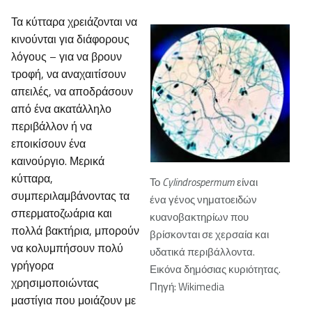
Τα κύτταρα χρειάζονται να
κινούνται για διάφορους
λόγους – για να βρουν
τροφή, να αναχαιτίσουν
απειλές, να αποδράσουν
από ένα ακατάλληλο
περιβάλλον ή να
εποικίσουν ένα
καινούργιο. Μερικά
κύτταρα,
Το
Cylindrospermum
είναι
συμπεριλαμβάνοντας τα
ένα γένος νηματοειδών
σπερματοζωάρια και
κυανοβακτηρίων που
πολλά βακτήρια, μπορούν
βρίσκονται σε χερσαία και
να κολυμπήσουν πολύ
υδατικά περιβάλλοντα.
γρήγορα
Εικόνα δημόσιας κυριότητας.
χρησιμοποιώντας
Πηγή: Wikimedia
μαστίγια που μοιάζουν με