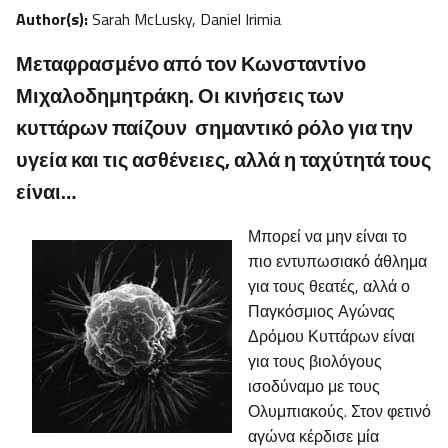
Author(s):
Sarah McLusky, Daniel Irimia
Μεταφρασμένο από τον Κωνσταντίνο
Μιχαλοδημητράκη. Οι κινήσεις των
κυττάρων παίζουν σημαντικό ρόλο για την
υγεία και τις ασθένειες, αλλά η ταχύτητά τους
είναι…
Μπορεί να μην είναι το
πιο εντυπωσιακό άθλημα
για τους θεατές, αλλά ο
Παγκόσμιος Αγώνας
Δρόμου Κυττάρων είναι
για τους βιολόγους
ισοδύναμο με τους
Ολυμπιακούς. Στον φετινό
αγώνα κέρδισε μία