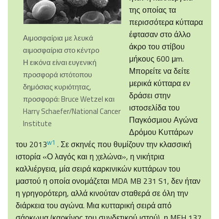
της οποίας τα
περισσότερα κύτταρα
έφτασαν στο άλλο
Αιμοσφαίρια με λευκά
άκρο του στίβου
αιμοσφαίρια στο κέντρο
μήκους 600 μm.
Η εικόνα είναι ευγενική
Μπορείτε να δείτε
προσφορά ιστότοπου
μερικά κύτταρα εν
δημόσιας κυριότητας,
δράσει στην
προσφορά: Bruce Wetzel και
ιστοσελίδα του
Harry Schaefer/National Cancer
Παγκόσμιου Αγώνα
Institute
Δρόμου Κυττάρων
w1
του 2013
. Σε σκηνές που θυμίζουν την κλασσική
ιστορία «Ο λαγός και η χελώνα», η νικήτρια
καλλιέργεια, μία σειρά καρκινικών κυττάρων του
μαστού η οποία ονομάζεται MDA MB 231 S1, δεν ήταν
η γρηγορότερη, αλλά κινούταν σταθερά σε όλη την
διάρκεια του αγώνα. Μια κυτταρική σειρά από
σάρκωμα (καρκίνος του συνδετικού ιστού), η MFH 137,