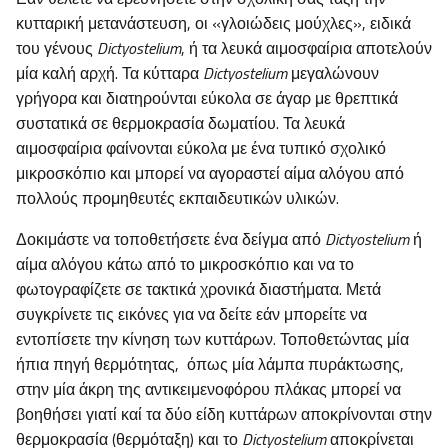
κυτταρική μετανάστευση, οι «γλοιώδεις μούχλες», ειδικά
του γένους
Dictyostelium
, ή τα λευκά αιμοσφαίρια αποτελούν
μία καλή αρχή. Τα κύτταρα
Dictyostelium
μεγαλώνουν
γρήγορα και διατηρούνται εύκολα σε άγαρ με θρεπτικά
συστατικά σε θερμοκρασία δωματίου. Τα λευκά
αιμοσφαίρια φαίνονται εύκολα με ένα τυπικό σχολικό
μικροσκόπιο και μπορεί να αγοραστεί αίμα αλόγου από
πολλούς προμηθευτές εκπαιδευτικών υλικών.
Δοκιμάστε να τοποθετήσετε ένα δείγμα από
Dictyostelium
ή
αίμα αλόγου κάτω από το μικροσκόπιο και να το
φωτογραφίζετε σε τακτικά χρονικά διαστήματα. Μετά
συγκρίνετε τις εικόνες για να δείτε εάν μπορείτε να
εντοπίσετε την κίνηση των κυττάρων. Τοποθετώντας μία
ήπια πηγή θερμότητας, όπως μία λάμπα πυράκτωσης,
στην μία άκρη της αντικειμενοφόρου πλάκας μπορεί να
βοηθήσει γιατί καί τα δύο είδη κυττάρων αποκρίνονται στην
θερμοκρασία (θερμόταξη) και το
Dictyostelium
αποκρίνεται