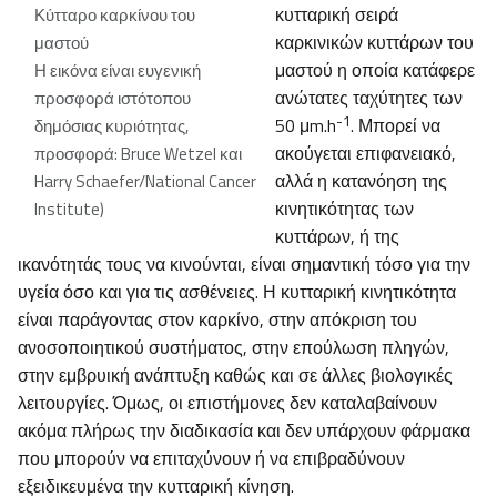
κυτταρική σειρά
Κύτταρο καρκίνου του
καρκινικών κυττάρων του
μαστού
μαστού η οποία κατάφερε
Η εικόνα είναι ευγενική
ανώτατες ταχύτητες των
προσφορά ιστότοπου
-1
50 μm.h
. Μπορεί να
δημόσιας κυριότητας,
ακούγεται επιφανειακό,
προσφορά: Bruce Wetzel και
αλλά η κατανόηση της
Harry Schaefer/National Cancer
κινητικότητας των
Institute)
κυττάρων, ή της
ικανότητάς τους να κινούνται, είναι σημαντική τόσο για την
υγεία όσο και για τις ασθένειες. Η κυτταρική κινητικότητα
είναι παράγοντας στον καρκίνο, στην απόκριση του
ανοσοποιητικού συστήματος, στην επούλωση πληγών,
στην εμβρυική ανάπτυξη καθώς και σε άλλες βιολογικές
λειτουργίες. Όμως, οι επιστήμονες δεν καταλαβαίνουν
ακόμα πλήρως την διαδικασία και δεν υπάρχουν φάρμακα
που μπορούν να επιταχύνουν ή να επιβραδύνουν
εξειδικευμένα την κυτταρική κίνηση.