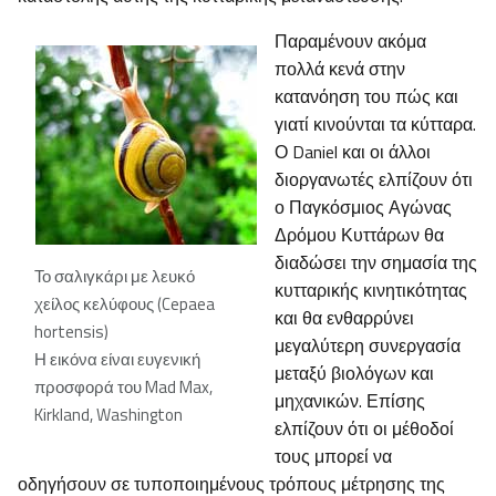
Παραμένουν ακόμα
πολλά κενά στην
κατανόηση του πώς και
γιατί κινούνται τα κύτταρα.
Ο Daniel και οι άλλοι
διοργανωτές ελπίζουν ότι
ο Παγκόσμιος Αγώνας
Δρόμου Κυττάρων θα
διαδώσει την σημασία της
Το σαλιγκάρι με λευκό
κυτταρικής κινητικότητας
χείλος κελύφους (Cepaea
και θα ενθαρρύνει
hortensis)
μεγαλύτερη συνεργασία
Η εικόνα είναι ευγενική
μεταξύ βιολόγων και
προσφορά του Mad Max,
μηχανικών. Επίσης
Kirkland, Washington
ελπίζουν ότι οι μέθοδοί
τους μπορεί να
οδηγήσουν σε τυποποιημένους τρόπους μέτρησης της