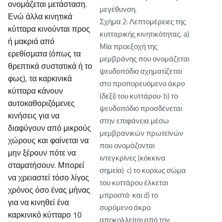
ονομάζεται μετάσταση.
μεγέθυνση.
Ενώ άλλα κινητικά
Σχήμα 2: Λεπτομέρειες της
κύτταρα κινούνται προς
κυτταρικής κινητικότητας. a)
ή μακριά από
Μία προεξοχή της
ερεθίσματα (όπως τα
μεμβράνης που ονομάζεται
θρεπτικά συστατικά ή το
ψευδοπόδιο σχηματίζεται
φως), τα καρκινικά
στο προπορευόμενο άκρο
κύτταρα κάνουν
(δεξί) του κυττάρου· b) το
αυτοκαθοριζόμενες
ψευδοπόδιο προσδένεται
κινήσεις για να
στην επιφάνεια μέσω
διαφύγουν από μικρούς
μεμβρανικών πρωτεϊνών
χώρους και φαίνεται να
που ονομάζονται
μην ξέρουν πότε να
ιντεγκρίνες (κόκκινα
σταματήσουν. Μπορεί
σημεία)· c) το κυρίως σώμα
να χρειαστεί τόσο λίγος
του κυττάρου έλκεται
χρόνος όσο ένας μήνας
μπροστά· και d) το
για να κινηθεί ένα
συρόμενο άκρο
καρκινικό κύτταρο 10
αποκολλείται από την