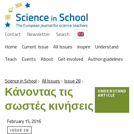
Contact
Newsletter
Search
Home
Current Issue
All Issues
Inspire
Understand
Teach
Events
About
Get involved
Author guidelines
Science in School
All Issues
Issue 28
Κάνοντας τις
UNDERSTAND
ARTICLE
σωστές κινήσεις
February 15, 2016
ISSUE 28