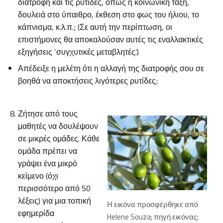
διατροφή και τις ρυτίδες, όπως η κοινωνική τάξη,
δουλειά στο ύπαιθρο, έκθεση στο φως του ήλιου, το
κάπνισμα, κ.λ.π.; (Σε αυτή την περίπτωση, οι
επιστήμονες θα αποκαλούσαν αυτές τις εναλλακτικές
εξηγήσεις ‘συγχυτικές μεταβλητές’.)
Απέδειξε η μελέτη ότι η αλλαγή της διατροφής σου σε
βοηθά να αποκτήσεις λιγότερες ρυτίδες;
Ζήτησε από τους
μαθητές να δουλέψουν
σε μικρές ομάδες. Κάθε
ομάδα πρέπει να
γράψει ένα μικρό
κείμενο (όχι
περισσότερο από 50
λέξεις) για μια τοπική
Η εικόνα προσφέρθηκε από
εφημερίδα
Helene Souza; πηγή εικόνας: