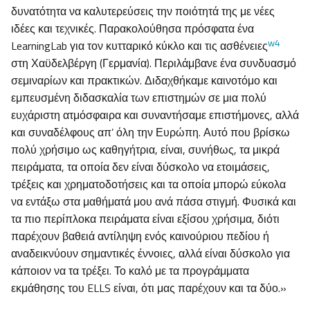
δυνατότητα να καλυτερεύσεις την ποιότητά της με νέες
ιδέες και τεχνικές. Παρακολούθησα πρόσφατα ένα
w4
LearningLab για τον κυτταρικό κύκλο και τις ασθένειες
στη Χαϋδελβέργη (Γερμανία). Περιλάμβανε ένα συνδυασμό
σεμιναρίων και πρακτικών. Διδαχθήκαμε καινοτόμο και
εμπευσμένη διδασκαλία των επιστημών σε μια πολύ
ευχάριστη ατμόσφαιρα και συναντήσαμε επιστήμονες, αλλά
και συναδέλφους απ’ όλη την Ευρώπη. Αυτό που βρίσκω
πολύ χρήσιμο ως καθηγήτρια, είναι, συνήθως, τα μικρά
πειράματα, τα οποία δεν είναι δύσκολο να ετοιμάσεις,
τρέξεις και χρηματοδοτήσεις και τα οποία μπορώ εύκολα
να εντάξω στα μαθήματά μου ανά πάσα στιγμή. Φυσικά και
τα πιο περίπλοκα πειράματα είναι εξίσου χρήσιμα, διότι
παρέχουν βαθειά αντίληψη ενός καινούριου πεδίου ή
αναδεικνύουν σημαντικές έννοιες, αλλά είναι δύσκολο για
κάποιον να τα τρέξει. Το καλό με τα προγράμματα
εκμάθησης του ELLS είναι, ότι μας παρέχουν και τα δύο.»