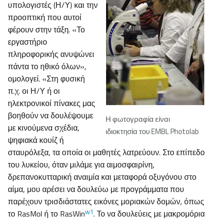
υπολογιστές (Η/Υ) και την
προοπτική που αυτοί
φέρουν στην τάξη. «Το
εργαστήριο
πληροφορικής ανυψώνει
πάντα το ηθικό όλων»,
ομολογεί. «Στη φυσική
π.χ. οι Η/Υ ή οι
ηλεκτρονικοί πίνακες μας
βοηθούν να δουλέψουμε
Η φωτογραφία είναι
με κινούμενα σχέδια,
ιδιοκτησία του EMBL Photolab
ψηφιακά κουίζ ή
σταυρόλεξα, τα οποία οι μαθητές λατρεύουν. Στο επίπεδο
του λυκείου, όταν μιλάμε για αιμοσφαιρίνη,
δρεπανοκυτταρική αναιμία και μεταφορά οξυγόνου στο
αίμα, μου αρέσει να δουλεύω με προγράμματα που
παρέχουν τρισδιάστατες εικόνες μοριακών δομών, όπως
w1
το RasMol ή το RasWin
. Το να δουλεύεις με μακρομόρια