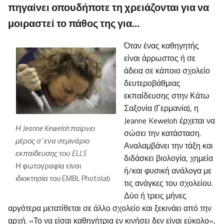
πηγαίνει οπουδήποτε τη χρειάζονται για να
μοιραστεί το πάθος της για…
Όταν ένας καθηγητής
είναι άρρωστος ή σε
άδεια σε κάποιο σχολείο
δευτεροβάθμιας
εκπαίδευσης στην Κάτω
Σαξονία (Γερμανία), η
Jeanne Keweloh έρχεται να
Η Jeanne Keweloh παίρνει
σώσει την κατάσταση.
μέρος σ’ ενα σεμινάριο
Αναλαμβάνει την τάξη και
εκπαίδευσης του ELLS
διδάσκει βιολογία, χημεία
Η φωτογραφία είναι
ή/και φυσική ανάλογα με
ιδιοκτησία του EMBL Photolab
τις ανάγκες του σχολείου.
Δύο ή τρεις μήνες
αργότερα μετατίθεται σε άλλο σχολείο και ξεκινάει από την
αρχή. «Το να είσαι καθηγήτρια εν κινήσει δεν είναι εύκολο»,