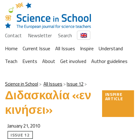
Contact
Newsletter
Search
Home
Current Issue
All Issues
Inspire
Understand
Teach
Events
About
Get involved
Author guidelines
Science in School
All Issues
Issue 12
Διδασκαλία «εν
INSPIRE
ARTICLE
κινήσει»
January 21, 2010
ISSUE 12