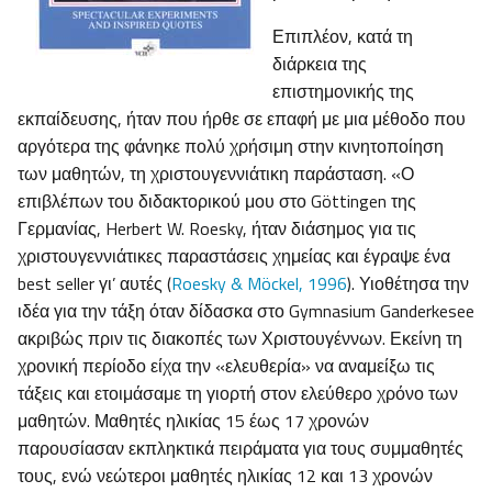
Επιπλέον, κατά τη
διάρκεια της
επιστημονικής της
εκπαίδευσης, ήταν που ήρθε σε επαφή με μια μέθοδο που
αργότερα της φάνηκε πολύ χρήσιμη στην κινητοποίηση
των μαθητών, τη χριστουγεννιάτικη παράσταση. «Ο
επιβλέπων του διδακτορικού μου στο Göttingen της
Γερμανίας, Herbert W. Roesky, ήταν διάσημος για τις
χριστουγεννιάτικες παραστάσεις χημείας και έγραψε ένα
best seller γι’ αυτές (
Roesky & Möckel, 1996
). Υιοθέτησα την
ιδέα για την τάξη όταν δίδασκα στο Gymnasium Ganderkesee
ακριβώς πριν τις διακοπές των Χριστουγέννων. Εκείνη τη
χρονική περίοδο είχα την «ελευθερία» να αναμείξω τις
τάξεις και ετοιμάσαμε τη γιορτή στον ελεύθερο χρόνο των
μαθητών. Μαθητές ηλικίας 15 έως 17 χρονών
παρουσίασαν εκπληκτικά πειράματα για τους συμμαθητές
τους, ενώ νεώτεροι μαθητές ηλικίας 12 και 13 χρονών