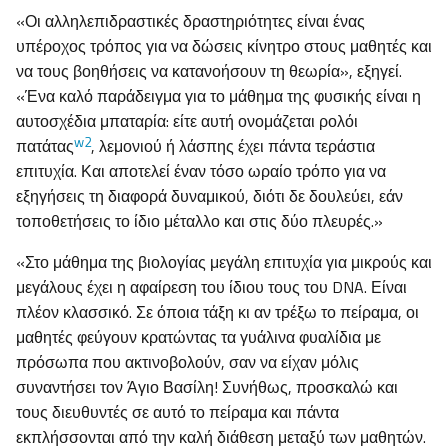
«Οι αλληλεπιδραστικές δραστηριότητες είναι ένας
υπέροχος τρόπος για να δώσεις κίνητρο στους μαθητές και
να τους βοηθήσεις να κατανοήσουν τη θεωρία», εξηγεί.
«Ένα καλό παράδειγμα για το μάθημα της φυσικής είναι η
αυτοσχέδια μπαταρία: είτε αυτή ονομάζεται ρολόι
w2
πατάτας
, λεμονιού ή λάσπης έχει πάντα τεράστια
επιτυχία. Και αποτελεί έναν τόσο ωραίο τρόπο για να
εξηγήσεις τη διαφορά δυναμικού, διότι δε δουλεύει, εάν
τοποθετήσεις το ίδιο μέταλλο και στις δύο πλευρές.»
«Στο μάθημα της βιολογίας μεγάλη επιτυχία για μικρούς και
μεγάλους έχει η αφαίρεση του ίδιου τους του DNA. Είναι
πλέον κλασσικό. Σε όποια τάξη κι αν τρέξω το πείραμα, οι
μαθητές φεύγουν κρατώντας τα γυάλινα φυαλίδια με
πρόσωπα που ακτινοβολούν, σαν να είχαν μόλις
συναντήσει τον Άγιο Βασίλη! Συνήθως, προσκαλώ και
τους διευθυντές σε αυτό το πείραμα και πάντα
εκπλήσσονται από την καλή διάθεση μεταξύ των μαθητών.