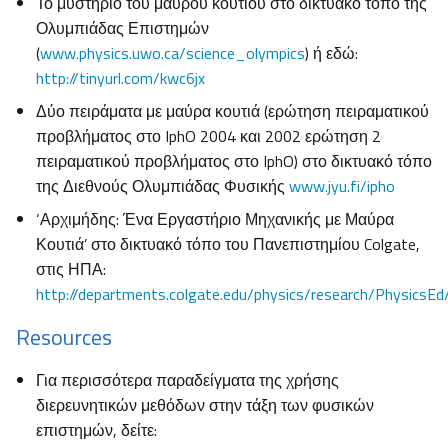
Το μυστήριο του μαύρου κουτιού στο δικτυακό τόπο της
Ολυμπιάδας Επιστημών
(
www.physics.uwo.ca/science_olympics
) ή εδώ:
http://tinyurl.com/kwc6jx
Δύο πειράματα με μαύρα κουτιά (ερώτηση πειραματικού
προβλήματος στο IphO 2004 και 2002 ερώτηση 2
πειραματικού προβλήματος στο IphO) στο δικτυακό τόπο
της Διεθνούς Ολυμπιάδας Φυσικής
www.jyu.fi/ipho
‘Αρχιμήδης: Ένα Εργαστήριο Μηχανικής με Μαύρα
Κουτιά’ στο δικτυακό τόπο του Πανεπιστημίου Colgate,
στις ΗΠΑ:
http://departments.colgate.edu/physics/research/PhysicsEd
Resources
Για περισσότερα παραδείγματα της χρήσης
διερευνητικών μεθόδων στην τάξη των φυσικών
επιστημών, δείτε: