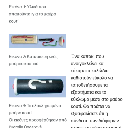
Εικόνα 1: Υλικά που
απαιτούνται για το μαύρο
κουτί
Ένα καπάκι που
Εικόνα 2: Κατασκευή ενός
ανοιγοκλείνει και
μαύρου κουτιού
εύκαμπτα καλώδια
καθιστούν εύκολο να
τοποθετήσουμε τα
εξαρτήματα και το
κύκλωμα μέσα στο μαύρο
Εικόνα 3: Το ολοκληρωμένο
κουτί. Θα πρέπει να
μαύρο κουτί
εξασφαλίσετε ότι η
Οι εικόνες προσφέρθηκαν από
σύνδεση των διάφορων
Ľudmila Onderová
στοιχείων μέσα στο κουτί