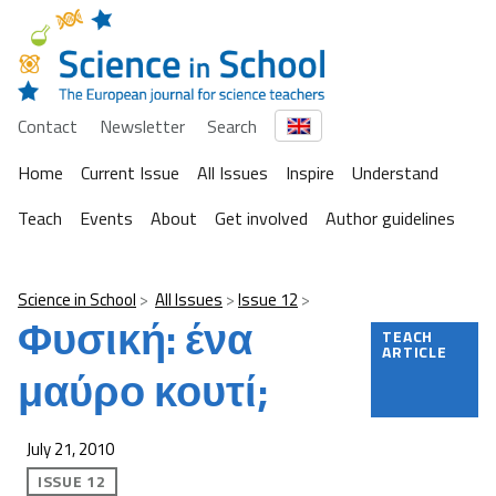
Contact
Newsletter
Search
Home
Current Issue
All Issues
Inspire
Understand
Teach
Events
About
Get involved
Author guidelines
Science in School
All Issues
Issue 12
Φυσική: ένα
TEACH
ARTICLE
μαύρο κουτί;
July 21, 2010
ISSUE 12