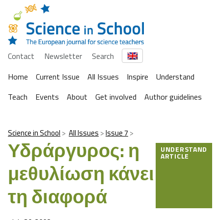
Contact
Newsletter
Search
Home
Current Issue
All Issues
Inspire
Understand
Teach
Events
About
Get involved
Author guidelines
Science in School
All Issues
Issue 7
Υδράργυρος: η
UNDERSTAND
ARTICLE
μεθυλίωση κάνει
τη διαφορά