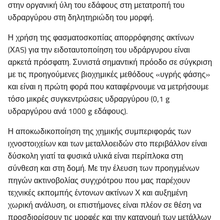
στην οργανική ύλη του εδάφους στη μετατροπή του
υδραργύρου στη δηλητηριώδη του μορφή.
Η χρήση της φασματοσκοπίας απορρόφησης ακτίνων
(ΧAS) για την ειδοταυτοποίηση του υδράργυρου είναι
αρκετά πρόσφατη. Συνιστά σημαντική πρόοδο σε σύγκριση
με τις προηγούμενες βιοχημικές μεθόδους «υγρής φάσης»
και είναι η πρώτη φορά που καταφέρνουμε να μετρήσουμε
τόσο μικρές συγκεντρώσεις υδραργύρου (0,1 g
υδραργύρου ανά 1000 g εδάφους).
Η αποκωδικοποίηση της χημικής συμπεριφοράς των
ιχνοστοιχείων και των μεταλλοειδών στο περιβάλλον είναι
δύσκολη γιατί τα φυσικά υλικά είναι περίπλοκα στη
σύνθεση και στη δομή. Με την έλευση των προηγμένων
πηγών ακτινοβολίας συγχρότρου που μας παρέχουν
τεχνικές εκπομπής έντονων ακτίνων Χ και αυξημένη
χωρική ανάλυση, οι επιστήμονες είναι πλέον σε θέση να
προσδιορίσουν τις μορφές και την κατανομή των μετάλλων