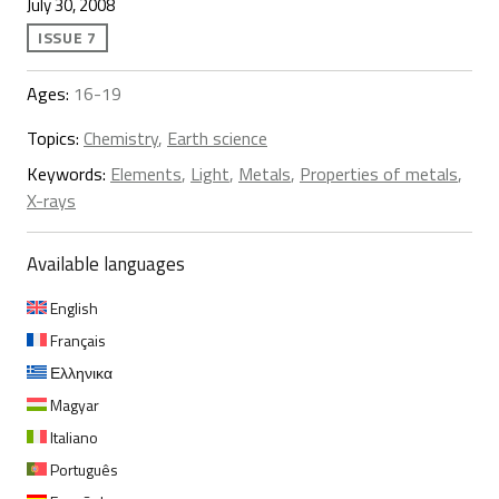
July 30, 2008
ISSUE 7
Ages:
16-19
Topics:
Chemistry
,
Earth science
Keywords:
Elements
,
Light
,
Metals
,
Properties of metals
,
X-rays
Available languages
English
Français
Ελληνικα
Magyar
Italiano
Português