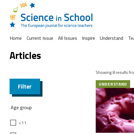
Home
Current Issue
All Issues
Inspire
Understand
Te
Articles
Showing 8 results fro
UNDERSTAND
Filter
Age group
<11