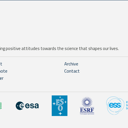
ng positive attitudes towards the science that shapes our lives.
ht
Archive
note
Contact
er