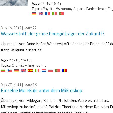
Ages:
14-16, 16-19;
Topics:
Physics, Astronomy / space, Earth science, En
May 15, 2012
| Issue 22
Wasserstoff: der grüne Energieträger der Zukunft?
Übersetzt von Anne Käfer. Wasserstoff könnte der Brennstoff der 
Karin Willquist erklärt es.
Ages:
14-16, 16-19;
Topics:
Chemistry, Engineering
May 27, 2011
| Issue 18
Einzelne Moleküle unter dem Mikroskop
Übersetzt von Hildegard Kienzle-Pfeilsticker. Wäre es nicht faszi
Mikroskop zu beeinflussen? Patrick Theer und Marlene Rau vom Eu
mit einem Rasterkraftmikroskop anstellen kann. Es…