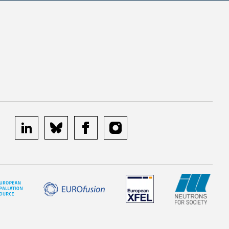
linkedin
bluesky
facebook
instagram