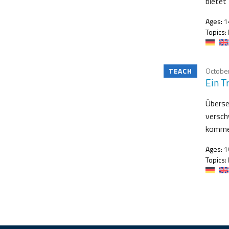
bietet
Ages:
1
Topics:
TEACH
October
Ein T
Überse
versch
kommen
Ages:
1
Topics: