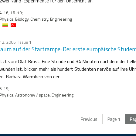
 zwei Nano-Experimente für den Unterricht an.
4-16, 16-19;
Physics, Biology, Chemistry, Engineering
 2, 2006
| Issue 1
raum auf der Startrampe: Der erste europäische Student
tzt von: Olaf Brust. Eine Stunde und 34 Minuten nachdem der hel
wunden ist, blicken mehr als hundert Studenten nervös auf ihre Uhre
. Barbara Warmbein von der…
6-19;
Physics, Astronomy / space, Engineering
Previous
Page
1
Pa